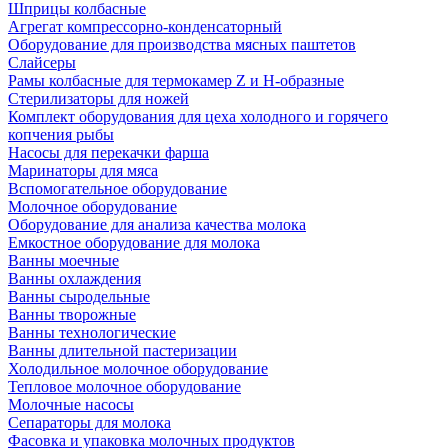
Шприцы колбасные
Агрегат компрессорно-конденсаторный
Оборудование для производства мясных паштетов
Слайсеры
Рамы колбасные для термокамер Z и H-образные
Стерилизаторы для ножей
Комплект оборудования для цеха холодного и горячего
копчения рыбы
Насосы для перекачки фарша
Маринаторы для мяса
Вспомогательное оборудование
Молочное оборудование
Оборудование для анализа качества молока
Емкостное оборудование для молока
Ванны моечные
Ванны охлаждения
Ванны сыродельные
Ванны творожные
Ванны технологические
Ванны длительной пастеризации
Холодильное молочное оборудование
Тепловое молочное оборудование
Молочные насосы
Сепараторы для молока
Фасовка и упаковка молочных продуктов