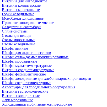
Витрины для ингредиентов
Витрины кондитерские
Витрины морозильные
Горки холодильные
Моноблоки холодильные
Прилавки холодильные мясные
Саладетты и салат-бары
Сплит-системы
Столы для пиццы
Столы морозильные
Столы холодильные
Шкафы винные
Шкафы для икры и пресервов
Шкафы охлаждаемые комбинированные
Шкафы морозильные
Шкафы мультитемпературные
Витрины среднетемпературные
Шкафы фармацевтические
Шкафы холодильные для хлебопекарных производств
Шкафы среднетемпературные
Аксессуары для холодильного оборудования
Витрины гастрономические
Витрины холодильные
Лари морозильные
Холодильники мобильные компрессорные