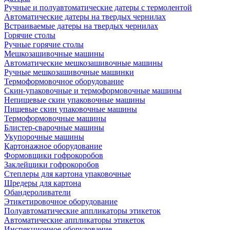
Ручные и полуавтоматические датеры с термолентой
Автоматические датеры на твердых чернилах
Встраиваемые датеры на твердых чернилах
Горячие столы
Ручные горячие столы
Мешкозашивочные машины
Автоматические мешкозашивочные машины
Ручные мешкозашивочные машинки
Термоформовочное оборудование
Скин-упаковочные и термоформовочные машины
Непищевые скин упаковочные машины
Пищевые скин упаковочные машины
Термоформовочные машины
Блистер-сварочные машины
Укупорочные машины
Картонажное оборудование
Формовщики гофрокоробов
Заклейщики гофрокоробов
Степлеры для картона упаковочные
Шредеры для картона
Обандероливатели
Этикетировочное оборудование
Полуавтоматические аппликаторы этикеток
Автоматические аппликаторы этикеток
Инспекционное оборудование