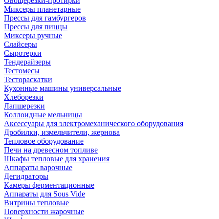
Овощерезки-протирки
Миксеры планетарные
Прессы для гамбургеров
Прессы для пиццы
Миксеры ручные
Слайсеры
Сыротерки
Тендерайзеры
Тестомесы
Тестораскатки
Кухонные машины универсальные
Хлеборезки
Лапшерезки
Коллоидные мельницы
Аксессуары для электромеханического оборудования
Дробилки, измельчители, жернова
Тепловое оборудование
Печи на древесном топливе
Шкафы тепловые для хранения
Аппараты варочные
Дегидраторы
Камеры ферментационные
Аппараты для Sous Vide
Витрины тепловые
Поверхности жарочные