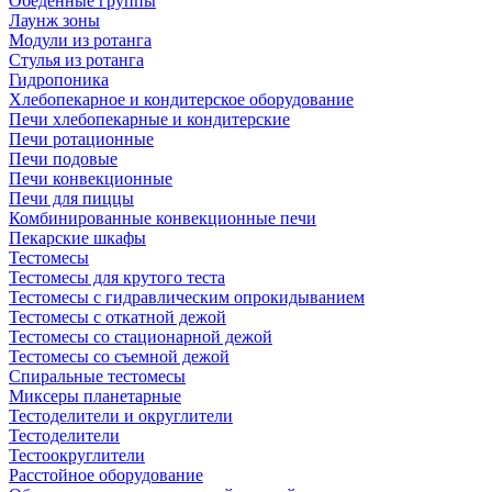
Обеденные группы
Лаунж зоны
Модули из ротанга
Стулья из ротанга
Гидропоника
Хлебопекарное и кондитерское оборудование
Печи хлебопекарные и кондитерские
Печи ротационные
Печи подовые
Печи конвекционные
Печи для пиццы
Комбинированные конвекционные печи
Пекарские шкафы
Тестомесы
Тестомесы для крутого теста
Тестомесы с гидравлическим опрокидыванием
Тестомесы с откатной дежой
Тестомесы со стационарной дежой
Тестомесы со съемной дежой
Спиральные тестомесы
Миксеры планетарные
Тестоделители и округлители
Тестоделители
Тестоокруглители
Расстойное оборудование