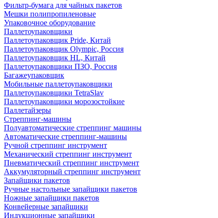
Фильтр-бумага для чайных пакетов
Мешки полипропиленовые
Упаковочное оборудование
Паллетоупаковщики
Паллетоупаковщик Pride, Китай
Паллетоупаковщик Olympic, Россия
Паллетоупаковщик HL, Китай
Паллетоупаковщики ПЗО, Россия
Багажеупаковщик
Мобильные паллетоупаковщики
Паллетоупаковщики TetraSlav
Паллетоупаковщики морозостойкие
Паллетайзеры
Стреппинг-машины
Полуавтоматические стреппинг машины
Автоматические стреппинг-машины
Ручной стреппинг инструмент
Механический стреппинг инструмент
Пневматический стреппинг инструмент
Аккумуляторный стреппинг инструмент
Запайщики пакетов
Ручные настольные запайщики пакетов
Ножные запайщики пакетов
Конвейерные запайщики
Индукционные запайщики