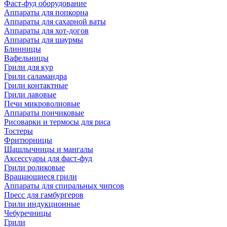
Фаст-фуд оборудование
Аппараты для попкорна
Аппараты для сахарной ваты
Аппараты для хот-догов
Аппараты для шаурмы
Блинницы
Вафельницы
Грили для кур
Грили саламандра
Грили контактные
Грили лавовые
Печи микроволновые
Аппараты пончиковые
Рисоварки и термосы для риса
Тостеры
Фритюрницы
Шашлычницы и мангалы
Аксессуары для фаст-фуд
Грили роликовые
Вращающиеся грили
Аппараты для спиральных чипсов
Пресс для гамбургеров
Грили индукционные
Чебуречницы
Грили