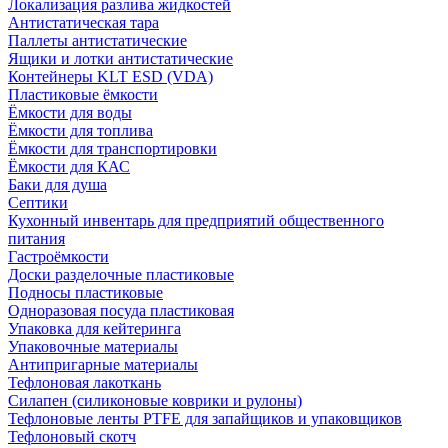
Локализация разлива жидкостей
Антистатическая тара
Паллеты антистатические
Ящики и лотки антистатические
Контейнеры KLT ESD (VDA)
Пластиковые ёмкости
Ёмкости для воды
Ёмкости для топлива
Ёмкости для транспортировки
Ёмкости для КАС
Баки для душа
Септики
Кухонный инвентарь для предприятий общественного
питания
Гастроёмкости
Доски разделочные пластиковые
Подносы пластиковые
Одноразовая посуда пластиковая
Упаковка для кейтеринга
Упаковочные материалы
Антипригарные материалы
Тефлоновая лакоткань
Силапен (силиконовые коврики и рулоны)
Тефлоновые ленты PTFE для запайщиков и упаковщиков
Тефлоновый скотч