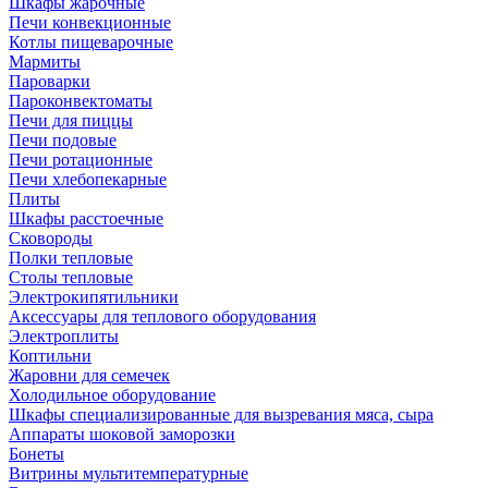
Шкафы жарочные
Печи конвекционные
Котлы пищеварочные
Мармиты
Пароварки
Пароконвектоматы
Печи для пиццы
Печи подовые
Печи ротационные
Печи хлебопекарные
Плиты
Шкафы расстоечные
Сковороды
Полки тепловые
Столы тепловые
Электрокипятильники
Аксессуары для теплового оборудования
Электроплиты
Коптильни
Жаровни для семечек
Холодильное оборудование
Шкафы специализированные для вызревания мяса, сыра
Аппараты шоковой заморозки
Бонеты
Витрины мультитемпературные