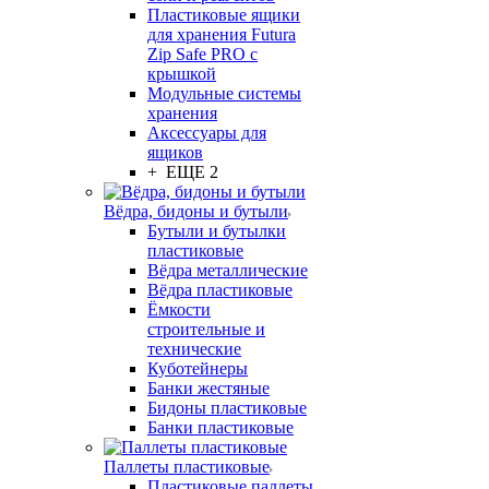
Пластиковые ящики
для хранения Futura
Zip Safe PRO с
крышкой
Модульные системы
хранения
Аксессуары для
ящиков
+ ЕЩЕ 2
Вёдра, бидоны и бутыли
Бутыли и бутылки
пластиковые
Вёдра металлические
Вёдра пластиковые
Ёмкости
строительные и
технические
Куботейнеры
Банки жестяные
Бидоны пластиковые
Банки пластиковые
Паллеты пластиковые
Пластиковые паллеты