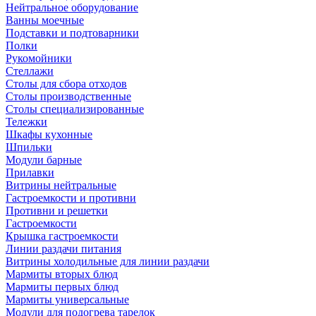
Нейтральное оборудование
Ванны моечные
Подставки и подтоварники
Полки
Рукомойники
Стеллажи
Столы для сбора отходов
Столы производственные
Столы специализированные
Тележки
Шкафы кухонные
Шпильки
Модули барные
Прилавки
Витрины нейтральные
Гастроемкости и противни
Противни и решетки
Гастроемкости
Крышка гастроемкости
Линии раздачи питания
Витрины холодильные для линии раздачи
Мармиты вторых блюд
Мармиты первых блюд
Мармиты универсальные
Модули для подогрева тарелок