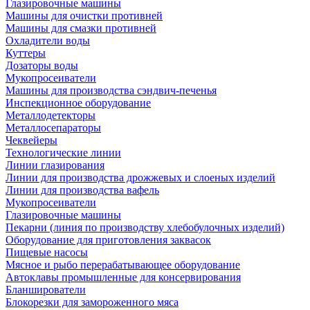
Глазировочные машины
Машины для очистки противней
Машины для смазки противней
Охладители воды
Куттеры
Дозаторы воды
Мукопросеиватели
Машины для производства сэндвич-печенья
Инспекционное оборудование
Металлодетекторы
Металлосепараторы
Чеквейеры
Технологические линии
Линии глазирования
Линии для производства дрожжевых и слоеных изделий
Линии для производства вафель
Мукопросеиватели
Глазировочные машины
Пекарни (линия по производству хлебобулочных изделий)
Оборудование для приготовления заквасок
Пищевые насосы
Мясное и рыбо перерабатывающее оборудование
Автоклавы промышленные для консервирования
Бланширователи
Блокорезки для замороженного мяса