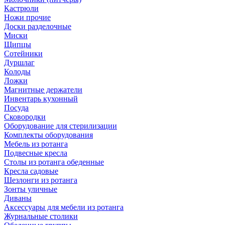
Кастрюли
Ножи прочие
Доски разделочные
Миски
Щипцы
Сотейники
Дуршлаг
Колоды
Ложки
Магнитные держатели
Инвентарь кухонный
Посуда
Сковородки
Оборудование для стерилизации
Комплекты оборудования
Мебель из ротанга
Подвесные кресла
Столы из ротанга обеденные
Кресла садовые
Шезлонги из ротанга
Зонты уличные
Диваны
Аксессуары для мебели из ротанга
Журнальные столики