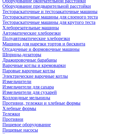
Оборудование окончательной расстойки
Оборудование предварительной расстойки
Тестораскаточные и тестозакаточные машины
Тестораскаточные машины для слоеного теста
Тестораскаточные машины для крутого теста
Хлеборезательные машины
Автоматические хлеборезки
Полуавтоматические хлеборезки
Машины для нарезки тортов и бисквита
Отсадочные и формовочные машины
Шприцы-дозаторы
Дражировочные барабаны
Варочные котлы и кремоварки
Паровые варочные котлы
Электрические варочные котлы
Измельчители
Измельчители для сахара
Измельчители для сухарей
Коллоидные мельницы
Противни, тележки и хлебные формы
Хлебные формы
Тележки
Противни
Пищевое оборудование
Пищевые насосы