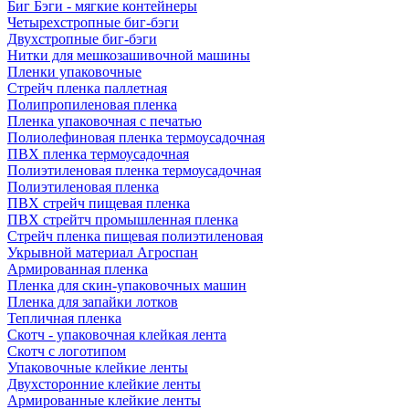
Биг Бэги - мягкие контейнеры
Четырехстропные биг-бэги
Двухстропные биг-бэги
Нитки для мешкозашивочной машины
Пленки упаковочные
Стрейч пленка паллетная
Полипропиленовая пленка
Пленка упаковочная с печатью
Полиолефиновая пленка термоусадочная
ПВХ пленка термоусадочная
Полиэтиленовая пленка термоусадочная
Полиэтиленовая пленка
ПВХ стрейч пищевая пленка
ПВХ стрейтч промышленная пленка
Стрейч пленка пищевая полиэтиленовая
Укрывной материал Агроспан
Армированная пленка
Пленка для скин-упаковочных машин
Пленка для запайки лотков
Тепличная пленка
Скотч - упаковочная клейкая лента
Скотч с логотипом
Упаковочные клейкие ленты
Двухсторонние клейкие ленты
Армированные клейкие ленты