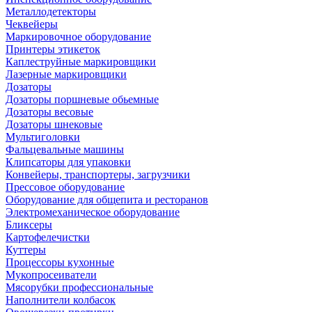
Металлодетекторы
Чеквейеры
Маркировочное оборудование
Принтеры этикеток
Каплеструйные маркировщики
Лазерные маркировщики
Дозаторы
Дозаторы поршневые обьемные
Дозаторы весовые
Дозаторы шнековые
Мультиголовки
Фальцевальные машины
Клипсаторы для упаковки
Конвейеры, транспортеры, загрузчики
Прессовое оборудование
Оборудование для общепита и ресторанов
Электромеханическое оборудование
Бликсеры
Картофелечистки
Куттеры
Процессоры кухонные
Мукопросеиватели
Мясорубки профессиональные
Наполнители колбасок