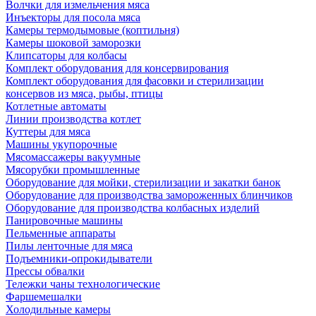
Волчки для измельчения мяса
Инъекторы для посола мяса
Камеры термодымовые (коптильня)
Камеры шоковой заморозки
Клипсаторы для колбасы
Комплект оборудования для консервирования
Комплект оборудования для фасовки и стерилизации
консервов из мяса, рыбы, птицы
Котлетные автоматы
Линии производства котлет
Куттеры для мяса
Машины укупорочные
Мясомассажеры вакуумные
Мясорубки промышленные
Оборудование для мойки, стерилизации и закатки банок
Оборудование для производства замороженных блинчиков
Оборудование для производства колбасных изделий
Панировочные машины
Пельменные аппараты
Пилы ленточные для мяса
Подъемники-опрокидыватели
Прессы обвалки
Тележки чаны технологические
Фаршемешалки
Холодильные камеры