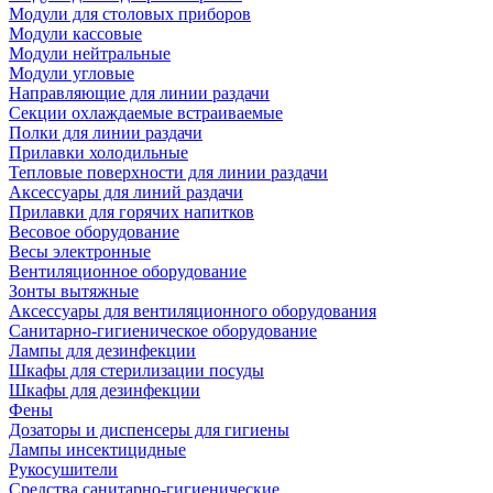
Модули для столовых приборов
Модули кассовые
Модули нейтральные
Модули угловые
Направляющие для линии раздачи
Секции охлаждаемые встраиваемые
Полки для линии раздачи
Прилавки холодильные
Тепловые поверхности для линии раздачи
Аксессуары для линий раздачи
Прилавки для горячих напитков
Весовое оборудование
Весы электронные
Вентиляционное оборудование
Зонты вытяжные
Аксессуары для вентиляционного оборудования
Санитарно-гигиеническое оборудование
Лампы для дезинфекции
Шкафы для стерилизации посуды
Шкафы для дезинфекции
Фены
Дозаторы и диспенсеры для гигиены
Лампы инсектицидные
Рукосушители
Средства санитарно-гигиенические