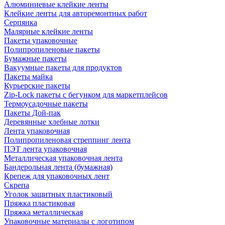
Алюминиевые клейкие ленты
Клейкие ленты для авторемонтных работ
Серпянка
Малярные клейкие ленты
Пакеты упаковочные
Полипропиленовые пакеты
Бумажные пакеты
Вакуумные пакеты для продуктов
Пакеты майка
Курьерские пакеты
Zip-Lock пакеты с бегунком для маркетплейсов
Термоусадочные пакеты
Пакеты Дой-пак
Деревянные хлебные лотки
Лента упаковочная
Полипропиленовая стреппинг лента
ПЭТ лента упаковочная
Металлическая упаковочная лента
Бандерольная лента (бумажная)
Крепеж для упаковочных лент
Скрепа
Уголок защитных пластиковый
Пряжка пластиковая
Пряжка металлическая
Упаковочные материалы с логотипом