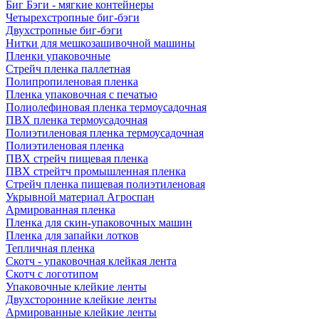
Биг Бэги - мягкие контейнеры
Четырехстропные биг-бэги
Двухстропные биг-бэги
Нитки для мешкозашивочной машины
Пленки упаковочные
Стрейч пленка паллетная
Полипропиленовая пленка
Пленка упаковочная с печатью
Полиолефиновая пленка термоусадочная
ПВХ пленка термоусадочная
Полиэтиленовая пленка термоусадочная
Полиэтиленовая пленка
ПВХ стрейч пищевая пленка
ПВХ стрейтч промышленная пленка
Стрейч пленка пищевая полиэтиленовая
Укрывной материал Агроспан
Армированная пленка
Пленка для скин-упаковочных машин
Пленка для запайки лотков
Тепличная пленка
Скотч - упаковочная клейкая лента
Скотч с логотипом
Упаковочные клейкие ленты
Двухсторонние клейкие ленты
Армированные клейкие ленты