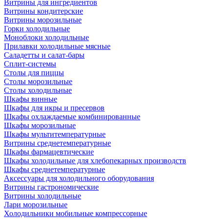
Витрины для ингредиентов
Витрины кондитерские
Витрины морозильные
Горки холодильные
Моноблоки холодильные
Прилавки холодильные мясные
Саладетты и салат-бары
Сплит-системы
Столы для пиццы
Столы морозильные
Столы холодильные
Шкафы винные
Шкафы для икры и пресервов
Шкафы охлаждаемые комбинированные
Шкафы морозильные
Шкафы мультитемпературные
Витрины среднетемпературные
Шкафы фармацевтические
Шкафы холодильные для хлебопекарных производств
Шкафы среднетемпературные
Аксессуары для холодильного оборудования
Витрины гастрономические
Витрины холодильные
Лари морозильные
Холодильники мобильные компрессорные