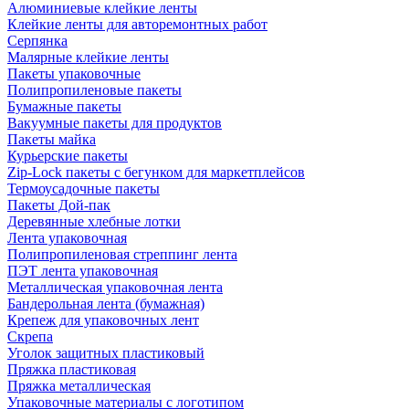
Алюминиевые клейкие ленты
Клейкие ленты для авторемонтных работ
Серпянка
Малярные клейкие ленты
Пакеты упаковочные
Полипропиленовые пакеты
Бумажные пакеты
Вакуумные пакеты для продуктов
Пакеты майка
Курьерские пакеты
Zip-Lock пакеты с бегунком для маркетплейсов
Термоусадочные пакеты
Пакеты Дой-пак
Деревянные хлебные лотки
Лента упаковочная
Полипропиленовая стреппинг лента
ПЭТ лента упаковочная
Металлическая упаковочная лента
Бандерольная лента (бумажная)
Крепеж для упаковочных лент
Скрепа
Уголок защитных пластиковый
Пряжка пластиковая
Пряжка металлическая
Упаковочные материалы с логотипом