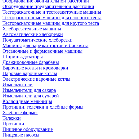
Оборудование окончательной расстойки
Оборудование предварительной расстойки
Тестораскаточные и тестозакаточные машины
Тестораскаточные машины для слоеного теста
Тестораскаточные машины для крутого теста
Хлеборезательные машины
Автоматические хлеборезки
Полуавтоматические хлеборезки
Машины для нарезки тортов и бисквита
Отсадочные и формовочные машины
Шприцы-дозаторы
Дражировочные барабаны
Варочные котлы и кремоварки
Паровые варочные котлы
Электрические варочные котлы
Измельчители
Измельчители для сахара
Измельчители для сухарей
Коллоидные мельницы
Противни, тележки и хлебные формы
Хлебные формы
Тележки
Противни
Пищевое оборудование
Пищевые насосы