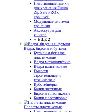
Пластиковые ящики
для хранения Futura
Zip Safe PRO с
крышкой
Модульные системы
хранения
Аксессуары для
ящиков
+ ЕЩЕ 2
Вёдра, бидоны и бутыли
Бутыли и бутылки
пластиковые
Вёдра металлические
Вёдра пластиковые
Ёмкости
строительные и
технические
Куботейнеры
Банки жестяные
Бидоны пластиковые
Банки пластиковые
Паллеты пластиковые
Пластиковые паллеты