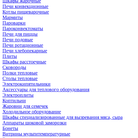
Шкафы жарочные
Печи конвекционные
Котлы пищеварочные
Мармиты
Пароварки
Пароконвектоматы
Печи для пиццы
Печи подовые
Печи ротационные
Печи хлебопекарные
Плиты
Шкафы расстоечные
Сковороды
Полки тепловые
Столы тепловые
Электрокипятильники
Аксессуары для теплового оборудования
Электроплиты
Коптильни
Жаровни для семечек
Холодильное оборудование
Шкафы специализированные для вызревания мяса, сыра
Аппараты шоковой заморозки
Бонеты
Витрины мультитемпературные