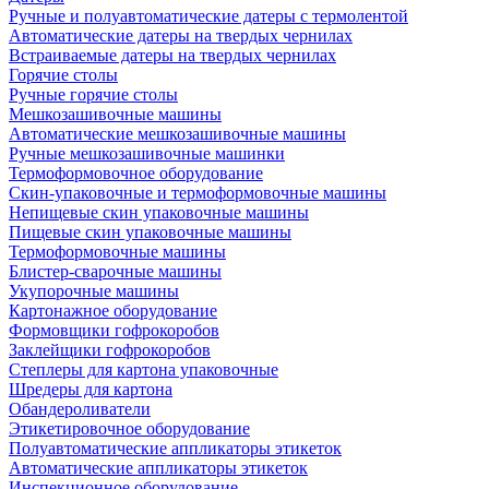
Ручные и полуавтоматические датеры с термолентой
Автоматические датеры на твердых чернилах
Встраиваемые датеры на твердых чернилах
Горячие столы
Ручные горячие столы
Мешкозашивочные машины
Автоматические мешкозашивочные машины
Ручные мешкозашивочные машинки
Термоформовочное оборудование
Скин-упаковочные и термоформовочные машины
Непищевые скин упаковочные машины
Пищевые скин упаковочные машины
Термоформовочные машины
Блистер-сварочные машины
Укупорочные машины
Картонажное оборудование
Формовщики гофрокоробов
Заклейщики гофрокоробов
Степлеры для картона упаковочные
Шредеры для картона
Обандероливатели
Этикетировочное оборудование
Полуавтоматические аппликаторы этикеток
Автоматические аппликаторы этикеток
Инспекционное оборудование