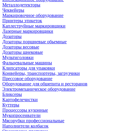
Металлодетекторы
Чеквейеры
Маркировочное оборудование
Принтеры этикеток
Каплеструйные маркировщики
Лазерные маркировщики
Дозаторы
Дозаторы поршневые обьемные
Дозаторы весовые
Дозаторы шнековые
Мультиголовки
Фальцевальные машины
Клипсаторы для упаковки
Конвейеры, транспортеры, загрузчики
Прессовое оборудование
Оборудование для общепита и ресторанов
Электромеханическое оборудование
Бликсеры
Картофелечистки
Куттеры
Процессоры кухонные
Мукопросеиватели
Мясорубки профессиональные
Наполнители колбасок