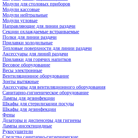
Модули для столовых приборов
Модули кассовые
Модули нейтральные
Модули угловые
Направляющие для линии раздачи
Секции охлаждаемые встраиваемые
Полки для линии раздачи
Прилавки холодильные
Тепловые поверхности для линии раздачи
Аксессуары для линий раздачи
Прилавки для горячих напитков
Весовое оборудование
Весы электронные
Вентиляционное оборудование
Зонты вытяжные
Аксессуары для вентиляционного оборудования
Санитарно-гигиеническое оборудование
Лампы для дезинфекции
Шкафы для стерилизации посуды
Шкафы для дезинфекции
Фены
Дозаторы и диспенсеры для гигиены
Лампы инсектицидные
Рукосушители
Средства санитарно-гигиенические