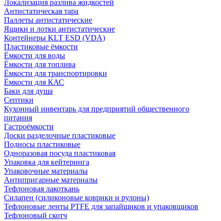
Локализация разлива жидкостей
Антистатическая тара
Паллеты антистатические
Ящики и лотки антистатические
Контейнеры KLT ESD (VDA)
Пластиковые ёмкости
Ёмкости для воды
Ёмкости для топлива
Ёмкости для транспортировки
Ёмкости для КАС
Баки для душа
Септики
Кухонный инвентарь для предприятий общественного
питания
Гастроёмкости
Доски разделочные пластиковые
Подносы пластиковые
Одноразовая посуда пластиковая
Упаковка для кейтеринга
Упаковочные материалы
Антипригарные материалы
Тефлоновая лакоткань
Силапен (силиконовые коврики и рулоны)
Тефлоновые ленты PTFE для запайщиков и упаковщиков
Тефлоновый скотч