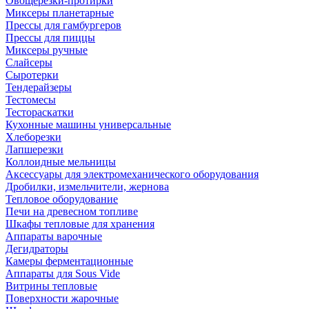
Овощерезки-протирки
Миксеры планетарные
Прессы для гамбургеров
Прессы для пиццы
Миксеры ручные
Слайсеры
Сыротерки
Тендерайзеры
Тестомесы
Тестораскатки
Кухонные машины универсальные
Хлеборезки
Лапшерезки
Коллоидные мельницы
Аксессуары для электромеханического оборудования
Дробилки, измельчители, жернова
Тепловое оборудование
Печи на древесном топливе
Шкафы тепловые для хранения
Аппараты варочные
Дегидраторы
Камеры ферментационные
Аппараты для Sous Vide
Витрины тепловые
Поверхности жарочные