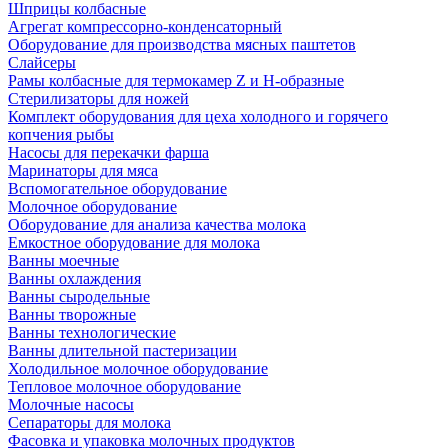
Шприцы колбасные
Агрегат компрессорно-конденсаторный
Оборудование для производства мясных паштетов
Слайсеры
Рамы колбасные для термокамер Z и H-образные
Стерилизаторы для ножей
Комплект оборудования для цеха холодного и горячего
копчения рыбы
Насосы для перекачки фарша
Маринаторы для мяса
Вспомогательное оборудование
Молочное оборудование
Оборудование для анализа качества молока
Емкостное оборудование для молока
Ванны моечные
Ванны охлаждения
Ванны сыродельные
Ванны творожные
Ванны технологические
Ванны длительной пастеризации
Холодильное молочное оборудование
Тепловое молочное оборудование
Молочные насосы
Сепараторы для молока
Фасовка и упаковка молочных продуктов