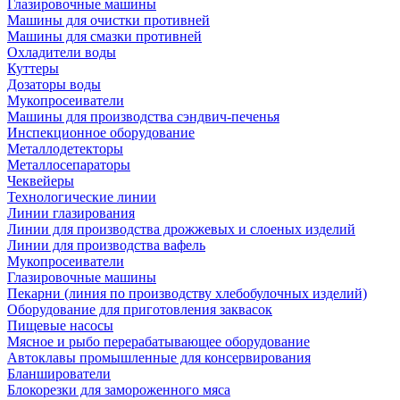
Глазировочные машины
Машины для очистки противней
Машины для смазки противней
Охладители воды
Куттеры
Дозаторы воды
Мукопросеиватели
Машины для производства сэндвич-печенья
Инспекционное оборудование
Металлодетекторы
Металлосепараторы
Чеквейеры
Технологические линии
Линии глазирования
Линии для производства дрожжевых и слоеных изделий
Линии для производства вафель
Мукопросеиватели
Глазировочные машины
Пекарни (линия по производству хлебобулочных изделий)
Оборудование для приготовления заквасок
Пищевые насосы
Мясное и рыбо перерабатывающее оборудование
Автоклавы промышленные для консервирования
Бланширователи
Блокорезки для замороженного мяса