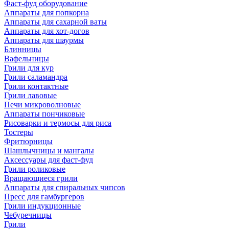
Фаст-фуд оборудование
Аппараты для попкорна
Аппараты для сахарной ваты
Аппараты для хот-догов
Аппараты для шаурмы
Блинницы
Вафельницы
Грили для кур
Грили саламандра
Грили контактные
Грили лавовые
Печи микроволновые
Аппараты пончиковые
Рисоварки и термосы для риса
Тостеры
Фритюрницы
Шашлычницы и мангалы
Аксессуары для фаст-фуд
Грили роликовые
Вращающиеся грили
Аппараты для спиральных чипсов
Пресс для гамбургеров
Грили индукционные
Чебуречницы
Грили