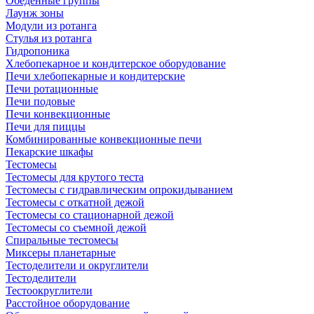
Обеденные группы
Лаунж зоны
Модули из ротанга
Стулья из ротанга
Гидропоника
Хлебопекарное и кондитерское оборудование
Печи хлебопекарные и кондитерские
Печи ротационные
Печи подовые
Печи конвекционные
Печи для пиццы
Комбинированные конвекционные печи
Пекарские шкафы
Тестомесы
Тестомесы для крутого теста
Тестомесы с гидравлическим опрокидыванием
Тестомесы с откатной дежой
Тестомесы со стационарной дежой
Тестомесы со съемной дежой
Спиральные тестомесы
Миксеры планетарные
Тестоделители и округлители
Тестоделители
Тестоокруглители
Расстойное оборудование