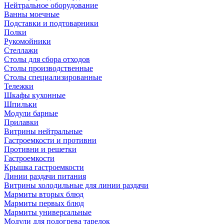
Нейтральное оборудование
Ванны моечные
Подставки и подтоварники
Полки
Рукомойники
Стеллажи
Столы для сбора отходов
Столы производственные
Столы специализированные
Тележки
Шкафы кухонные
Шпильки
Модули барные
Прилавки
Витрины нейтральные
Гастроемкости и противни
Противни и решетки
Гастроемкости
Крышка гастроемкости
Линии раздачи питания
Витрины холодильные для линии раздачи
Мармиты вторых блюд
Мармиты первых блюд
Мармиты универсальные
Модули для подогрева тарелок