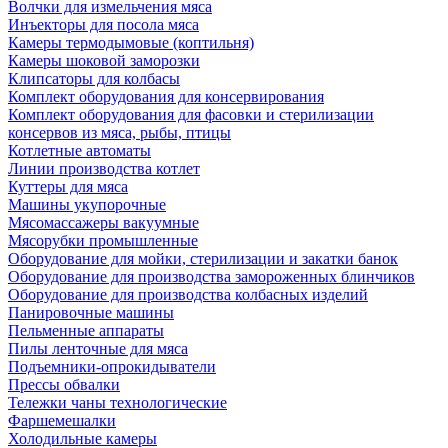
Волчки для измельчения мяса
Инъекторы для посола мяса
Камеры термодымовые (коптильня)
Камеры шоковой заморозки
Клипсаторы для колбасы
Комплект оборудования для консервирования
Комплект оборудования для фасовки и стерилизации
консервов из мяса, рыбы, птицы
Котлетные автоматы
Линии производства котлет
Куттеры для мяса
Машины укупорочные
Мясомассажеры вакуумные
Мясорубки промышленные
Оборудование для мойки, стерилизации и закатки банок
Оборудование для производства замороженных блинчиков
Оборудование для производства колбасных изделий
Панировочные машины
Пельменные аппараты
Пилы ленточные для мяса
Подъемники-опрокидыватели
Прессы обвалки
Тележки чаны технологические
Фаршемешалки
Холодильные камеры