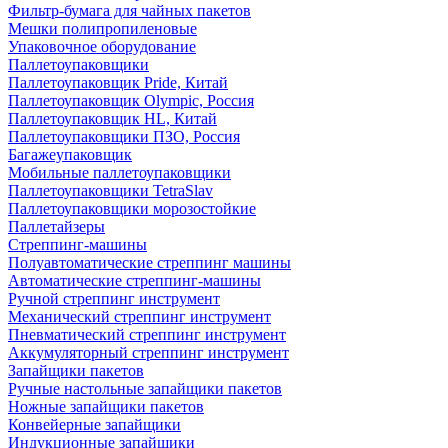
Фильтр-бумага для чайных пакетов
Мешки полипропиленовые
Упаковочное оборудование
Паллетоупаковщики
Паллетоупаковщик Pride, Китай
Паллетоупаковщик Olympic, Россия
Паллетоупаковщик HL, Китай
Паллетоупаковщики ПЗО, Россия
Багажеупаковщик
Мобильные паллетоупаковщики
Паллетоупаковщики TetraSlav
Паллетоупаковщики морозостойкие
Паллетайзеры
Стреппинг-машины
Полуавтоматические стреппинг машины
Автоматические стреппинг-машины
Ручной стреппинг инструмент
Механический стреппинг инструмент
Пневматический стреппинг инструмент
Аккумуляторный стреппинг инструмент
Запайщики пакетов
Ручные настольные запайщики пакетов
Ножные запайщики пакетов
Конвейерные запайщики
Индукционные запайщики