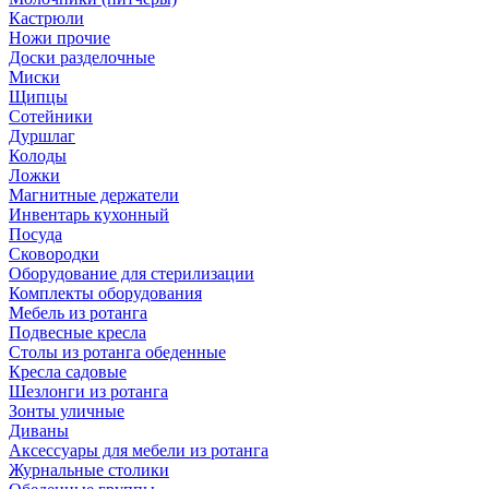
Кастрюли
Ножи прочие
Доски разделочные
Миски
Щипцы
Сотейники
Дуршлаг
Колоды
Ложки
Магнитные держатели
Инвентарь кухонный
Посуда
Сковородки
Оборудование для стерилизации
Комплекты оборудования
Мебель из ротанга
Подвесные кресла
Столы из ротанга обеденные
Кресла садовые
Шезлонги из ротанга
Зонты уличные
Диваны
Аксессуары для мебели из ротанга
Журнальные столики