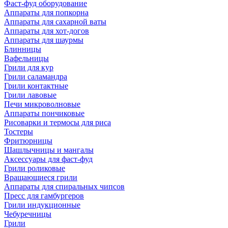
Фаст-фуд оборудование
Аппараты для попкорна
Аппараты для сахарной ваты
Аппараты для хот-догов
Аппараты для шаурмы
Блинницы
Вафельницы
Грили для кур
Грили саламандра
Грили контактные
Грили лавовые
Печи микроволновые
Аппараты пончиковые
Рисоварки и термосы для риса
Тостеры
Фритюрницы
Шашлычницы и мангалы
Аксессуары для фаст-фуд
Грили роликовые
Вращающиеся грили
Аппараты для спиральных чипсов
Пресс для гамбургеров
Грили индукционные
Чебуречницы
Грили