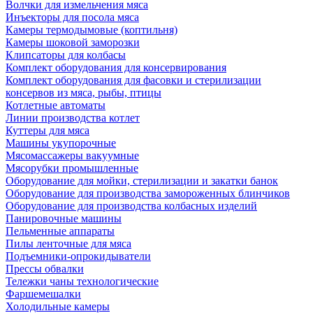
Волчки для измельчения мяса
Инъекторы для посола мяса
Камеры термодымовые (коптильня)
Камеры шоковой заморозки
Клипсаторы для колбасы
Комплект оборудования для консервирования
Комплект оборудования для фасовки и стерилизации
консервов из мяса, рыбы, птицы
Котлетные автоматы
Линии производства котлет
Куттеры для мяса
Машины укупорочные
Мясомассажеры вакуумные
Мясорубки промышленные
Оборудование для мойки, стерилизации и закатки банок
Оборудование для производства замороженных блинчиков
Оборудование для производства колбасных изделий
Панировочные машины
Пельменные аппараты
Пилы ленточные для мяса
Подъемники-опрокидыватели
Прессы обвалки
Тележки чаны технологические
Фаршемешалки
Холодильные камеры