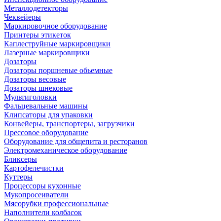
Металлодетекторы
Чеквейеры
Маркировочное оборудование
Принтеры этикеток
Каплеструйные маркировщики
Лазерные маркировщики
Дозаторы
Дозаторы поршневые обьемные
Дозаторы весовые
Дозаторы шнековые
Мультиголовки
Фальцевальные машины
Клипсаторы для упаковки
Конвейеры, транспортеры, загрузчики
Прессовое оборудование
Оборудование для общепита и ресторанов
Электромеханическое оборудование
Бликсеры
Картофелечистки
Куттеры
Процессоры кухонные
Мукопросеиватели
Мясорубки профессиональные
Наполнители колбасок