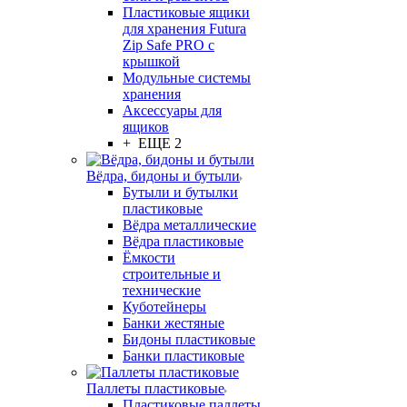
Пластиковые ящики
для хранения Futura
Zip Safe PRO с
крышкой
Модульные системы
хранения
Аксессуары для
ящиков
+ ЕЩЕ 2
Вёдра, бидоны и бутыли
Бутыли и бутылки
пластиковые
Вёдра металлические
Вёдра пластиковые
Ёмкости
строительные и
технические
Куботейнеры
Банки жестяные
Бидоны пластиковые
Банки пластиковые
Паллеты пластиковые
Пластиковые паллеты