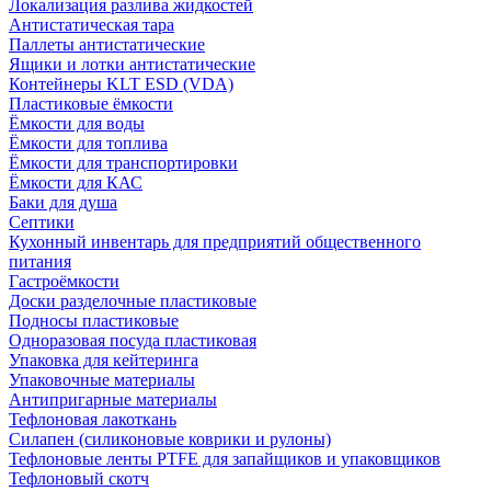
Локализация разлива жидкостей
Антистатическая тара
Паллеты антистатические
Ящики и лотки антистатические
Контейнеры KLT ESD (VDA)
Пластиковые ёмкости
Ёмкости для воды
Ёмкости для топлива
Ёмкости для транспортировки
Ёмкости для КАС
Баки для душа
Септики
Кухонный инвентарь для предприятий общественного
питания
Гастроёмкости
Доски разделочные пластиковые
Подносы пластиковые
Одноразовая посуда пластиковая
Упаковка для кейтеринга
Упаковочные материалы
Антипригарные материалы
Тефлоновая лакоткань
Силапен (силиконовые коврики и рулоны)
Тефлоновые ленты PTFE для запайщиков и упаковщиков
Тефлоновый скотч