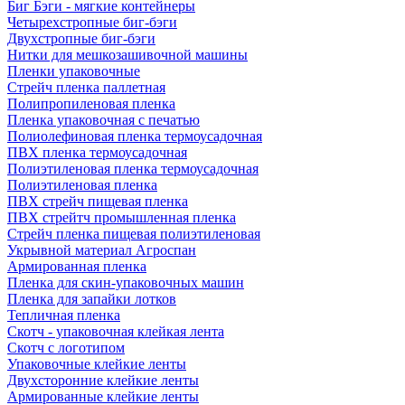
Биг Бэги - мягкие контейнеры
Четырехстропные биг-бэги
Двухстропные биг-бэги
Нитки для мешкозашивочной машины
Пленки упаковочные
Стрейч пленка паллетная
Полипропиленовая пленка
Пленка упаковочная с печатью
Полиолефиновая пленка термоусадочная
ПВХ пленка термоусадочная
Полиэтиленовая пленка термоусадочная
Полиэтиленовая пленка
ПВХ стрейч пищевая пленка
ПВХ стрейтч промышленная пленка
Стрейч пленка пищевая полиэтиленовая
Укрывной материал Агроспан
Армированная пленка
Пленка для скин-упаковочных машин
Пленка для запайки лотков
Тепличная пленка
Скотч - упаковочная клейкая лента
Скотч с логотипом
Упаковочные клейкие ленты
Двухсторонние клейкие ленты
Армированные клейкие ленты