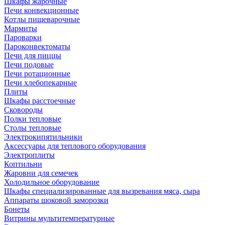
Шкафы жарочные
Печи конвекционные
Котлы пищеварочные
Мармиты
Пароварки
Пароконвектоматы
Печи для пиццы
Печи подовые
Печи ротационные
Печи хлебопекарные
Плиты
Шкафы расстоечные
Сковороды
Полки тепловые
Столы тепловые
Электрокипятильники
Аксессуары для теплового оборудования
Электроплиты
Коптильни
Жаровни для семечек
Холодильное оборудование
Шкафы специализированные для вызревания мяса, сыра
Аппараты шоковой заморозки
Бонеты
Витрины мультитемпературные