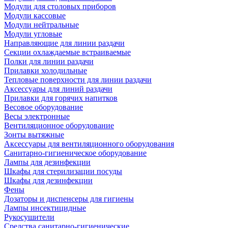
Модули для столовых приборов
Модули кассовые
Модули нейтральные
Модули угловые
Направляющие для линии раздачи
Секции охлаждаемые встраиваемые
Полки для линии раздачи
Прилавки холодильные
Тепловые поверхности для линии раздачи
Аксессуары для линий раздачи
Прилавки для горячих напитков
Весовое оборудование
Весы электронные
Вентиляционное оборудование
Зонты вытяжные
Аксессуары для вентиляционного оборудования
Санитарно-гигиеническое оборудование
Лампы для дезинфекции
Шкафы для стерилизации посуды
Шкафы для дезинфекции
Фены
Дозаторы и диспенсеры для гигиены
Лампы инсектицидные
Рукосушители
Средства санитарно-гигиенические