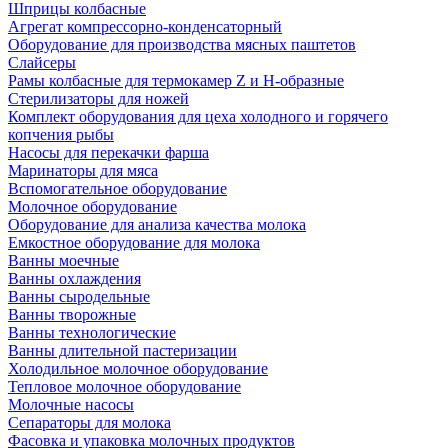
Шприцы колбасные
Агрегат компрессорно-конденсаторный
Оборудование для производства мясных паштетов
Слайсеры
Рамы колбасные для термокамер Z и H-образные
Стерилизаторы для ножей
Комплект оборудования для цеха холодного и горячего
копчения рыбы
Насосы для перекачки фарша
Маринаторы для мяса
Вспомогательное оборудование
Молочное оборудование
Оборудование для анализа качества молока
Емкостное оборудование для молока
Ванны моечные
Ванны охлаждения
Ванны сыродельные
Ванны творожные
Ванны технологические
Ванны длительной пастеризации
Холодильное молочное оборудование
Тепловое молочное оборудование
Молочные насосы
Сепараторы для молока
Фасовка и упаковка молочных продуктов