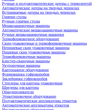
Ручные и полуавтоматические датеры с термолентой
Автоматические датеры на твердых чернилах
Встраиваемые датеры на твердых чернилах
Горячие столы
Ручные горячие столы
Мешкозашивочные машины
Автоматические мешкозашивочные машины
Ручные мешкозашивочные машинки
Термоформовочное оборудование
Скин-упаковочные и термоформовочные машины
Непищевые скин упаковочные машины
Пищевые скин упаковочные машины
Термоформовочные машины
Блистер-сварочные машины
Укупорочные машины
Картонажное оборудование
Формовщики гофрокоробов
Заклейщики гофрокоробов
Степлеры для картона упаковочные
Шредеры для картона
Обандероливатели
Этикетировочное оборудование
Полуавтоматические аппликаторы этикеток
Автоматические аппликаторы этикеток
Инспекционное оборудование