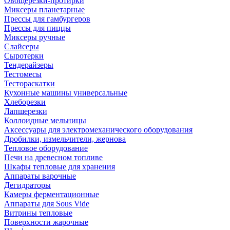
Овощерезки-протирки
Миксеры планетарные
Прессы для гамбургеров
Прессы для пиццы
Миксеры ручные
Слайсеры
Сыротерки
Тендерайзеры
Тестомесы
Тестораскатки
Кухонные машины универсальные
Хлеборезки
Лапшерезки
Коллоидные мельницы
Аксессуары для электромеханического оборудования
Дробилки, измельчители, жернова
Тепловое оборудование
Печи на древесном топливе
Шкафы тепловые для хранения
Аппараты варочные
Дегидраторы
Камеры ферментационные
Аппараты для Sous Vide
Витрины тепловые
Поверхности жарочные