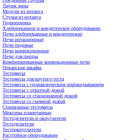
Обеденные группы
Лаунж зоны
Модули из ротанга
Стулья из ротанга
Гидропоника
Хлебопекарное и кондитерское оборудование
Печи хлебопекарные и кондитерские
Печи ротационные
Печи подовые
Печи конвекционные
Печи для пиццы
Комбинированные конвекционные печи
Пекарские шкафы
Тестомесы
Тестомесы для крутого теста
Тестомесы с гидравлическим опрокидыванием
Тестомесы с откатной дежой
Тестомесы со стационарной дежой
Тестомесы со съемной дежой
Спиральные тестомесы
Миксеры планетарные
Тестоделители и округлители
Тестоделители
Тестоокруглители
Расстойное оборудование