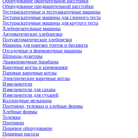
Оборудование окончательной расстойки
Оборудование предварительной расстойки
Тестораскаточные и тестозакаточные машины
Тестораскаточные машины для слоеного теста
Тестораскаточные машины для крутого теста
Хлеборезательные машины
Автоматические хлеборезки
Полуавтоматические хлеборезки
Машины для нарезки тортов и бисквита
Отсадочные и формовочные машины
Шприцы-дозаторы
Дражировочные барабаны
Варочные котлы и кремоварки
Паровые варочные котлы
Электрические варочные котлы
Измельчители
Измельчители для сахара
Измельчители для сухарей
Коллоидные мельницы
Противни, тележки и хлебные формы
Хлебные формы
Тележки
Противни
Пищевое оборудование
Пищевые насосы