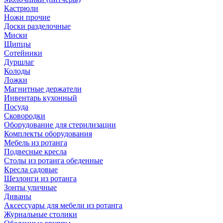
Кастрюли
Ножи прочие
Доски разделочные
Миски
Щипцы
Сотейники
Дуршлаг
Колоды
Ложки
Магнитные держатели
Инвентарь кухонный
Посуда
Сковородки
Оборудование для стерилизации
Комплекты оборудования
Мебель из ротанга
Подвесные кресла
Столы из ротанга обеденные
Кресла садовые
Шезлонги из ротанга
Зонты уличные
Диваны
Аксессуары для мебели из ротанга
Журнальные столики