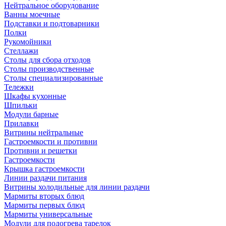
Нейтральное оборудование
Ванны моечные
Подставки и подтоварники
Полки
Рукомойники
Стеллажи
Столы для сбора отходов
Столы производственные
Столы специализированные
Тележки
Шкафы кухонные
Шпильки
Модули барные
Прилавки
Витрины нейтральные
Гастроемкости и противни
Противни и решетки
Гастроемкости
Крышка гастроемкости
Линии раздачи питания
Витрины холодильные для линии раздачи
Мармиты вторых блюд
Мармиты первых блюд
Мармиты универсальные
Модули для подогрева тарелок