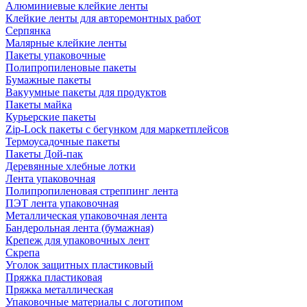
Алюминиевые клейкие ленты
Клейкие ленты для авторемонтных работ
Серпянка
Малярные клейкие ленты
Пакеты упаковочные
Полипропиленовые пакеты
Бумажные пакеты
Вакуумные пакеты для продуктов
Пакеты майка
Курьерские пакеты
Zip-Lock пакеты с бегунком для маркетплейсов
Термоусадочные пакеты
Пакеты Дой-пак
Деревянные хлебные лотки
Лента упаковочная
Полипропиленовая стреппинг лента
ПЭТ лента упаковочная
Металлическая упаковочная лента
Бандерольная лента (бумажная)
Крепеж для упаковочных лент
Скрепа
Уголок защитных пластиковый
Пряжка пластиковая
Пряжка металлическая
Упаковочные материалы с логотипом