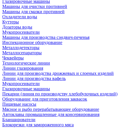
Глазировочные машины
Машины для очистки противней
Машины для смазки противней
Охладители воды
Куттеры
Дозаторы воды
Мукопросеиватели
Машины для производства сэндвич-печенья
Инспекционное оборудование
Металлодетекторы
Металлосепараторы
Чеквейеры
Технологические линии
Линии глазирования
Линии для производства дрожжевых и слоеных изделий
Линии для производства вафель
Мукопросеиватели
Глазировочные машины
Пекарни (линия по производству хлебобулочных изделий)
Оборудование для приготовления заквасок
Пищевые насосы
Мясное и рыбо перерабатывающее оборудование
Автоклавы промышленные для консервирования
Бланширователи
Блокорезки для замороженного мяса