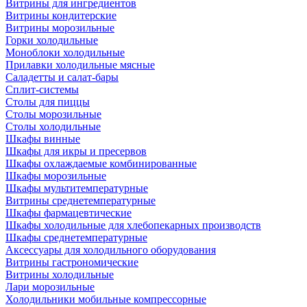
Витрины для ингредиентов
Витрины кондитерские
Витрины морозильные
Горки холодильные
Моноблоки холодильные
Прилавки холодильные мясные
Саладетты и салат-бары
Сплит-системы
Столы для пиццы
Столы морозильные
Столы холодильные
Шкафы винные
Шкафы для икры и пресервов
Шкафы охлаждаемые комбинированные
Шкафы морозильные
Шкафы мультитемпературные
Витрины среднетемпературные
Шкафы фармацевтические
Шкафы холодильные для хлебопекарных производств
Шкафы среднетемпературные
Аксессуары для холодильного оборудования
Витрины гастрономические
Витрины холодильные
Лари морозильные
Холодильники мобильные компрессорные