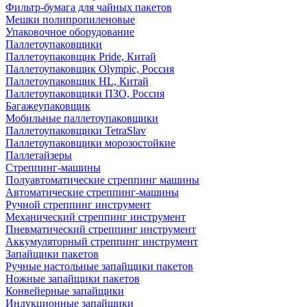
Фильтр-бумага для чайных пакетов
Мешки полипропиленовые
Упаковочное оборудование
Паллетоупаковщики
Паллетоупаковщик Pride, Китай
Паллетоупаковщик Olympic, Россия
Паллетоупаковщик HL, Китай
Паллетоупаковщики ПЗО, Россия
Багажеупаковщик
Мобильные паллетоупаковщики
Паллетоупаковщики TetraSlav
Паллетоупаковщики морозостойкие
Паллетайзеры
Стреппинг-машины
Полуавтоматические стреппинг машины
Автоматические стреппинг-машины
Ручной стреппинг инструмент
Механический стреппинг инструмент
Пневматический стреппинг инструмент
Аккумуляторный стреппинг инструмент
Запайщики пакетов
Ручные настольные запайщики пакетов
Ножные запайщики пакетов
Конвейерные запайщики
Индукционные запайщики