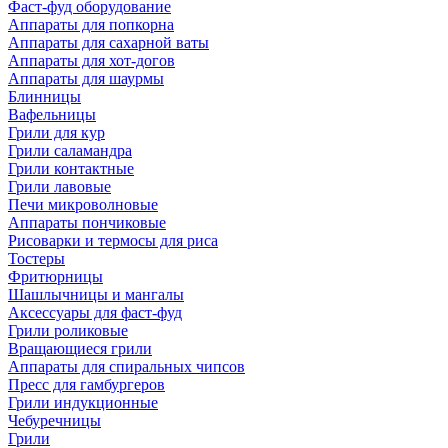
Фаст-фуд оборудование
Аппараты для попкорна
Аппараты для сахарной ваты
Аппараты для хот-догов
Аппараты для шаурмы
Блинницы
Вафельницы
Грили для кур
Грили саламандра
Грили контактные
Грили лавовые
Печи микроволновые
Аппараты пончиковые
Рисоварки и термосы для риса
Тостеры
Фритюрницы
Шашлычницы и мангалы
Аксессуары для фаст-фуд
Грили роликовые
Вращающиеся грили
Аппараты для спиральных чипсов
Пресс для гамбургеров
Грили индукционные
Чебуречницы
Грили