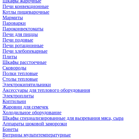
Шкафы жарочные
Печи конвекционные
Котлы пищеварочные
Мармиты
Пароварки
Пароконвектоматы
Печи для пиццы
Печи подовые
Печи ротационные
Печи хлебопекарные
Плиты
Шкафы расстоечные
Сковороды
Полки тепловые
Столы тепловые
Электрокипятильники
Аксессуары для теплового оборудования
Электроплиты
Коптильни
Жаровни для семечек
Холодильное оборудование
Шкафы специализированные для вызревания мяса, сыра
Аппараты шоковой заморозки
Бонеты
Витрины мультитемпературные