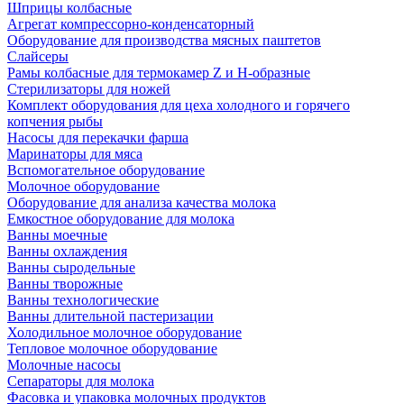
Шприцы колбасные
Агрегат компрессорно-конденсаторный
Оборудование для производства мясных паштетов
Слайсеры
Рамы колбасные для термокамер Z и H-образные
Стерилизаторы для ножей
Комплект оборудования для цеха холодного и горячего
копчения рыбы
Насосы для перекачки фарша
Маринаторы для мяса
Вспомогательное оборудование
Молочное оборудование
Оборудование для анализа качества молока
Емкостное оборудование для молока
Ванны моечные
Ванны охлаждения
Ванны сыродельные
Ванны творожные
Ванны технологические
Ванны длительной пастеризации
Холодильное молочное оборудование
Тепловое молочное оборудование
Молочные насосы
Сепараторы для молока
Фасовка и упаковка молочных продуктов