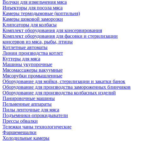
Волчки для измельчения мяса
Инъекторы для посола мяса
Камеры термодымовые (коптильня)
Камеры шоковой заморозки
Клипсаторы для колбасы
Комплект оборудования для консервирования
Комплект оборудования для фасовки и стерилизации
консервов из мяса, рыбы, птицы
Котлетные автоматы
Линии производства котлет
Куттеры для мяса
Машины укупорочные
Мясомассажеры вакуумные
Мясорубки промышленные
Оборудование для мойки, стерилизации и закатки банок
Оборудование для производства замороженных блинчиков
Оборудование для производства колбасных изделий
Панировочные машины
Пельменные аппараты
Пилы ленточные для мяса
Подъемники-опрокидыватели
Прессы обвалки
Тележки чаны технологические
Фаршемешалки
Холодильные камеры