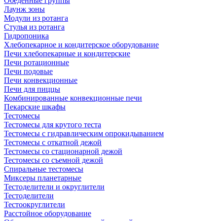
Обеденные группы
Лаунж зоны
Модули из ротанга
Стулья из ротанга
Гидропоника
Хлебопекарное и кондитерское оборудование
Печи хлебопекарные и кондитерские
Печи ротационные
Печи подовые
Печи конвекционные
Печи для пиццы
Комбинированные конвекционные печи
Пекарские шкафы
Тестомесы
Тестомесы для крутого теста
Тестомесы с гидравлическим опрокидыванием
Тестомесы с откатной дежой
Тестомесы со стационарной дежой
Тестомесы со съемной дежой
Спиральные тестомесы
Миксеры планетарные
Тестоделители и округлители
Тестоделители
Тестоокруглители
Расстойное оборудование