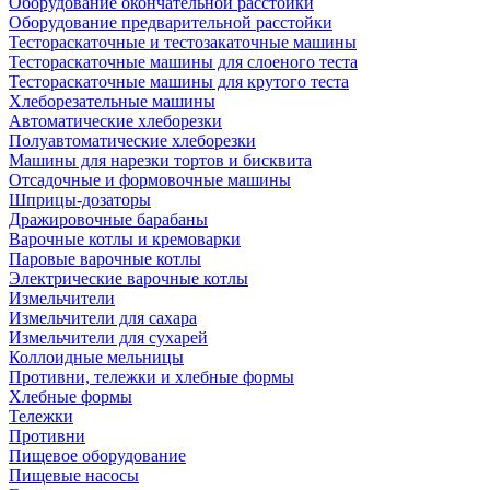
Оборудование окончательной расстойки
Оборудование предварительной расстойки
Тестораскаточные и тестозакаточные машины
Тестораскаточные машины для слоеного теста
Тестораскаточные машины для крутого теста
Хлеборезательные машины
Автоматические хлеборезки
Полуавтоматические хлеборезки
Машины для нарезки тортов и бисквита
Отсадочные и формовочные машины
Шприцы-дозаторы
Дражировочные барабаны
Варочные котлы и кремоварки
Паровые варочные котлы
Электрические варочные котлы
Измельчители
Измельчители для сахара
Измельчители для сухарей
Коллоидные мельницы
Противни, тележки и хлебные формы
Хлебные формы
Тележки
Противни
Пищевое оборудование
Пищевые насосы