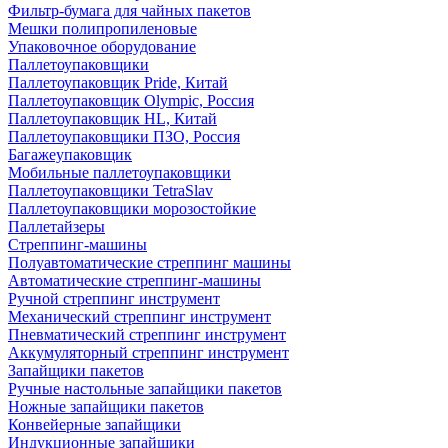
Фильтр-бумага для чайных пакетов
Мешки полипропиленовые
Упаковочное оборудование
Паллетоупаковщики
Паллетоупаковщик Pride, Китай
Паллетоупаковщик Olympic, Россия
Паллетоупаковщик HL, Китай
Паллетоупаковщики ПЗО, Россия
Багажеупаковщик
Мобильные паллетоупаковщики
Паллетоупаковщики TetraSlav
Паллетоупаковщики морозостойкие
Паллетайзеры
Стреппинг-машины
Полуавтоматические стреппинг машины
Автоматические стреппинг-машины
Ручной стреппинг инструмент
Механический стреппинг инструмент
Пневматический стреппинг инструмент
Аккумуляторный стреппинг инструмент
Запайщики пакетов
Ручные настольные запайщики пакетов
Ножные запайщики пакетов
Конвейерные запайщики
Индукционные запайщики