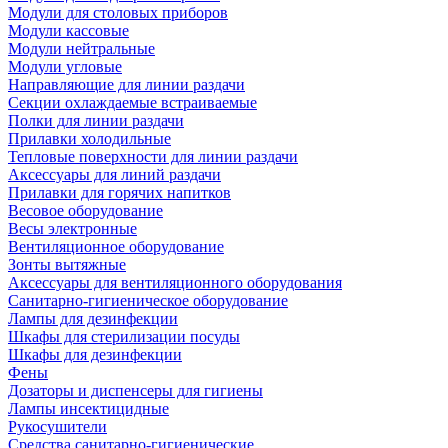
Модули для столовых приборов
Модули кассовые
Модули нейтральные
Модули угловые
Направляющие для линии раздачи
Секции охлаждаемые встраиваемые
Полки для линии раздачи
Прилавки холодильные
Тепловые поверхности для линии раздачи
Аксессуары для линий раздачи
Прилавки для горячих напитков
Весовое оборудование
Весы электронные
Вентиляционное оборудование
Зонты вытяжные
Аксессуары для вентиляционного оборудования
Санитарно-гигиеническое оборудование
Лампы для дезинфекции
Шкафы для стерилизации посуды
Шкафы для дезинфекции
Фены
Дозаторы и диспенсеры для гигиены
Лампы инсектицидные
Рукосушители
Средства санитарно-гигиенические