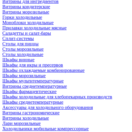
Витрины для ингредиентов
Витрины кондитерские
Витрины морозильные
Горки холодильные
Моноблоки холодильные
Прилавки холодильные мясные
Саладетты и салат-бары
Сплит-системы
Столы для пиццы
Столы морозильные
Столы холодильные
Шкафы винные
Шкафы для икры и пресервов
Шкафы охлаждаемые комбинированные
Шкафы морозильные
Шкафы мультитемпературные
Витрины среднетемпературные
Шкафы фармацевтические
Шкафы холодильные для хлебопекарных производств
Шкафы среднетемпературные
Аксессуары для холодильного оборудования
Витрины гастрономические
Витрины холодильные
Лари морозильные
Холодильники мобильные компрессорные