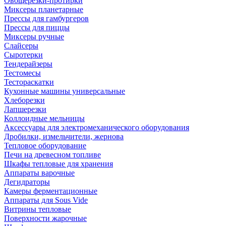
Овощерезки-протирки
Миксеры планетарные
Прессы для гамбургеров
Прессы для пиццы
Миксеры ручные
Слайсеры
Сыротерки
Тендерайзеры
Тестомесы
Тестораскатки
Кухонные машины универсальные
Хлеборезки
Лапшерезки
Коллоидные мельницы
Аксессуары для электромеханического оборудования
Дробилки, измельчители, жернова
Тепловое оборудование
Печи на древесном топливе
Шкафы тепловые для хранения
Аппараты варочные
Дегидраторы
Камеры ферментационные
Аппараты для Sous Vide
Витрины тепловые
Поверхности жарочные