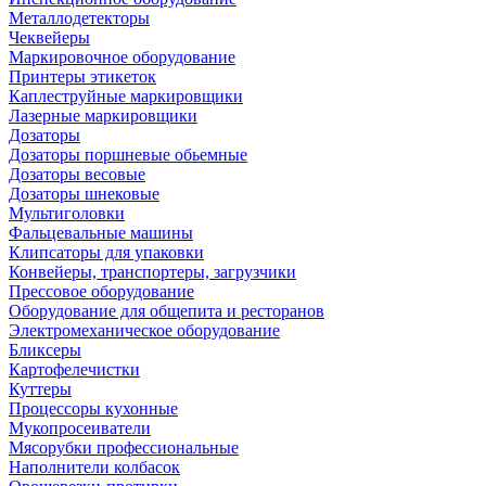
Металлодетекторы
Чеквейеры
Маркировочное оборудование
Принтеры этикеток
Каплеструйные маркировщики
Лазерные маркировщики
Дозаторы
Дозаторы поршневые обьемные
Дозаторы весовые
Дозаторы шнековые
Мультиголовки
Фальцевальные машины
Клипсаторы для упаковки
Конвейеры, транспортеры, загрузчики
Прессовое оборудование
Оборудование для общепита и ресторанов
Электромеханическое оборудование
Бликсеры
Картофелечистки
Куттеры
Процессоры кухонные
Мукопросеиватели
Мясорубки профессиональные
Наполнители колбасок