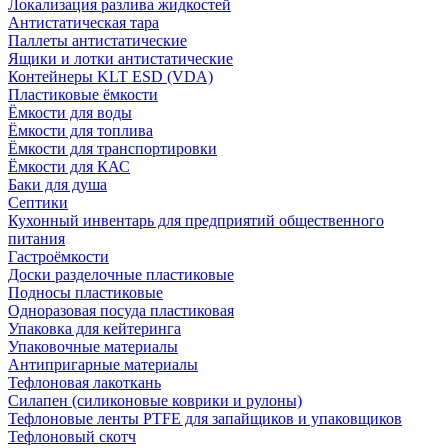
Локализация разлива жидкостей
Антистатическая тара
Паллеты антистатические
Ящики и лотки антистатические
Контейнеры KLT ESD (VDA)
Пластиковые ёмкости
Ёмкости для воды
Ёмкости для топлива
Ёмкости для транспортировки
Ёмкости для КАС
Баки для душа
Септики
Кухонный инвентарь для предприятий общественного
питания
Гастроёмкости
Доски разделочные пластиковые
Подносы пластиковые
Одноразовая посуда пластиковая
Упаковка для кейтеринга
Упаковочные материалы
Антипригарные материалы
Тефлоновая лакоткань
Силапен (силиконовые коврики и рулоны)
Тефлоновые ленты PTFE для запайщиков и упаковщиков
Тефлоновый скотч