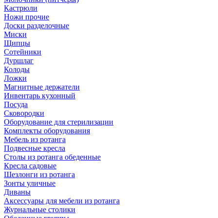
Кастрюли
Ножи прочие
Доски разделочные
Миски
Щипцы
Сотейники
Дуршлаг
Колоды
Ложки
Магнитные держатели
Инвентарь кухонный
Посуда
Сковородки
Оборудование для стерилизации
Комплекты оборудования
Мебель из ротанга
Подвесные кресла
Столы из ротанга обеденные
Кресла садовые
Шезлонги из ротанга
Зонты уличные
Диваны
Аксессуары для мебели из ротанга
Журнальные столики