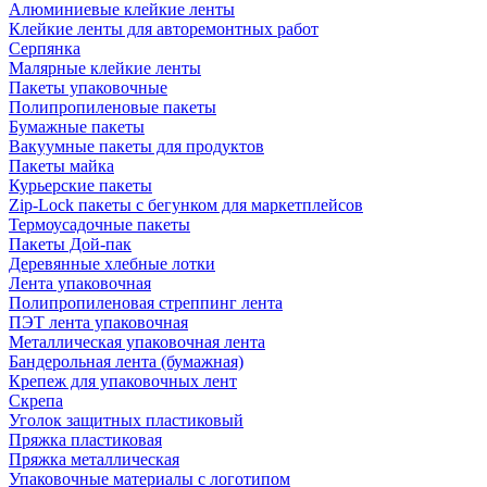
Алюминиевые клейкие ленты
Клейкие ленты для авторемонтных работ
Серпянка
Малярные клейкие ленты
Пакеты упаковочные
Полипропиленовые пакеты
Бумажные пакеты
Вакуумные пакеты для продуктов
Пакеты майка
Курьерские пакеты
Zip-Lock пакеты с бегунком для маркетплейсов
Термоусадочные пакеты
Пакеты Дой-пак
Деревянные хлебные лотки
Лента упаковочная
Полипропиленовая стреппинг лента
ПЭТ лента упаковочная
Металлическая упаковочная лента
Бандерольная лента (бумажная)
Крепеж для упаковочных лент
Скрепа
Уголок защитных пластиковый
Пряжка пластиковая
Пряжка металлическая
Упаковочные материалы с логотипом