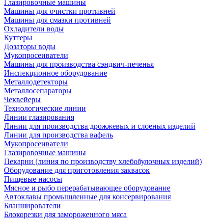
Глазировочные машины
Машины для очистки противней
Машины для смазки противней
Охладители воды
Куттеры
Дозаторы воды
Мукопросеиватели
Машины для производства сэндвич-печенья
Инспекционное оборудование
Металлодетекторы
Металлосепараторы
Чеквейеры
Технологические линии
Линии глазирования
Линии для производства дрожжевых и слоеных изделий
Линии для производства вафель
Мукопросеиватели
Глазировочные машины
Пекарни (линия по производству хлебобулочных изделий)
Оборудование для приготовления заквасок
Пищевые насосы
Мясное и рыбо перерабатывающее оборудование
Автоклавы промышленные для консервирования
Бланширователи
Блокорезки для замороженного мяса