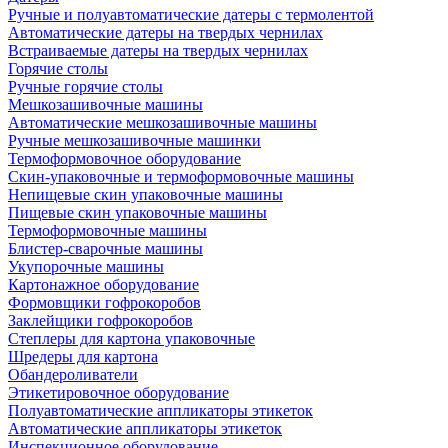
Ручные и полуавтоматические датеры с термолентой
Автоматические датеры на твердых чернилах
Встраиваемые датеры на твердых чернилах
Горячие столы
Ручные горячие столы
Мешкозашивочные машины
Автоматические мешкозашивочные машины
Ручные мешкозашивочные машинки
Термоформовочное оборудование
Скин-упаковочные и термоформовочные машины
Непищевые скин упаковочные машины
Пищевые скин упаковочные машины
Термоформовочные машины
Блистер-сварочные машины
Укупорочные машины
Картонажное оборудование
Формовщики гофрокоробов
Заклейщики гофрокоробов
Степлеры для картона упаковочные
Шредеры для картона
Обандероливатели
Этикетировочное оборудование
Полуавтоматические аппликаторы этикеток
Автоматические аппликаторы этикеток
Инспекционное оборудование