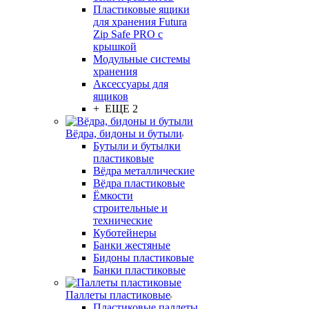
Пластиковые ящики
для хранения Futura
Zip Safe PRO с
крышкой
Модульные системы
хранения
Аксессуары для
ящиков
+ ЕЩЕ 2
Вёдра, бидоны и бутыли
Бутыли и бутылки
пластиковые
Вёдра металлические
Вёдра пластиковые
Ёмкости
строительные и
технические
Куботейнеры
Банки жестяные
Бидоны пластиковые
Банки пластиковые
Паллеты пластиковые
Пластиковые паллеты