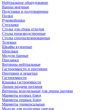
Нейтральное оборудование
Ванны моечные
Подставки и подтоварники
Полки
Рукомойники
Стеллажи
Столы для сбора отходов
Столы производственные
Столы специализированные
Тележки
Шкафы кухонные
Шпильки
Модули барные
Прилавки
Витрины нейтральные
Гастроемкости и противни
Противни и решетки
Гастроемкости
Крышка гастроемкости
Линии раздачи питания
Витрины холодильные для линии раздачи
Мармиты вторых блюд
Мармиты первых блюд
Мармиты универсальные
Модули для подогрева тарелок