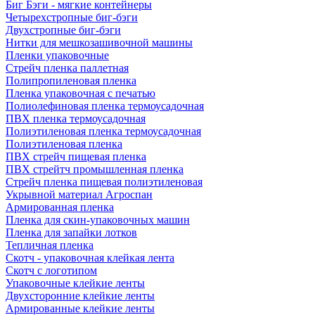
Биг Бэги - мягкие контейнеры
Четырехстропные биг-бэги
Двухстропные биг-бэги
Нитки для мешкозашивочной машины
Пленки упаковочные
Стрейч пленка паллетная
Полипропиленовая пленка
Пленка упаковочная с печатью
Полиолефиновая пленка термоусадочная
ПВХ пленка термоусадочная
Полиэтиленовая пленка термоусадочная
Полиэтиленовая пленка
ПВХ стрейч пищевая пленка
ПВХ стрейтч промышленная пленка
Стрейч пленка пищевая полиэтиленовая
Укрывной материал Агроспан
Армированная пленка
Пленка для скин-упаковочных машин
Пленка для запайки лотков
Тепличная пленка
Скотч - упаковочная клейкая лента
Скотч с логотипом
Упаковочные клейкие ленты
Двухсторонние клейкие ленты
Армированные клейкие ленты