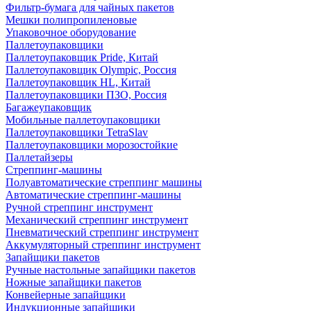
Фильтр-бумага для чайных пакетов
Мешки полипропиленовые
Упаковочное оборудование
Паллетоупаковщики
Паллетоупаковщик Pride, Китай
Паллетоупаковщик Olympic, Россия
Паллетоупаковщик HL, Китай
Паллетоупаковщики ПЗО, Россия
Багажеупаковщик
Мобильные паллетоупаковщики
Паллетоупаковщики TetraSlav
Паллетоупаковщики морозостойкие
Паллетайзеры
Стреппинг-машины
Полуавтоматические стреппинг машины
Автоматические стреппинг-машины
Ручной стреппинг инструмент
Механический стреппинг инструмент
Пневматический стреппинг инструмент
Аккумуляторный стреппинг инструмент
Запайщики пакетов
Ручные настольные запайщики пакетов
Ножные запайщики пакетов
Конвейерные запайщики
Индукционные запайщики