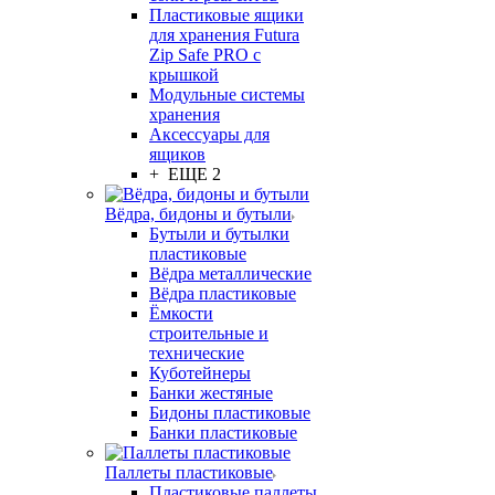
Пластиковые ящики
для хранения Futura
Zip Safe PRO с
крышкой
Модульные системы
хранения
Аксессуары для
ящиков
+ ЕЩЕ 2
Вёдра, бидоны и бутыли
Бутыли и бутылки
пластиковые
Вёдра металлические
Вёдра пластиковые
Ёмкости
строительные и
технические
Куботейнеры
Банки жестяные
Бидоны пластиковые
Банки пластиковые
Паллеты пластиковые
Пластиковые паллеты