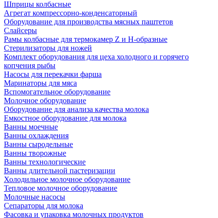
Шприцы колбасные
Агрегат компрессорно-конденсаторный
Оборудование для производства мясных паштетов
Слайсеры
Рамы колбасные для термокамер Z и H-образные
Стерилизаторы для ножей
Комплект оборудования для цеха холодного и горячего
копчения рыбы
Насосы для перекачки фарша
Маринаторы для мяса
Вспомогательное оборудование
Молочное оборудование
Оборудование для анализа качества молока
Емкостное оборудование для молока
Ванны моечные
Ванны охлаждения
Ванны сыродельные
Ванны творожные
Ванны технологические
Ванны длительной пастеризации
Холодильное молочное оборудование
Тепловое молочное оборудование
Молочные насосы
Сепараторы для молока
Фасовка и упаковка молочных продуктов