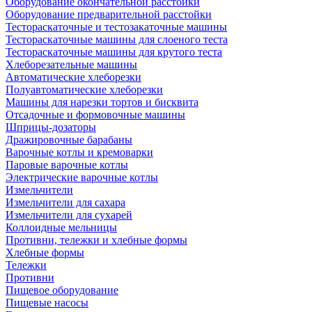
Оборудование окончательной расстойки
Оборудование предварительной расстойки
Тестораскаточные и тестозакаточные машины
Тестораскаточные машины для слоеного теста
Тестораскаточные машины для крутого теста
Хлеборезательные машины
Автоматические хлеборезки
Полуавтоматические хлеборезки
Машины для нарезки тортов и бисквита
Отсадочные и формовочные машины
Шприцы-дозаторы
Дражировочные барабаны
Варочные котлы и кремоварки
Паровые варочные котлы
Электрические варочные котлы
Измельчители
Измельчители для сахара
Измельчители для сухарей
Коллоидные мельницы
Противни, тележки и хлебные формы
Хлебные формы
Тележки
Противни
Пищевое оборудование
Пищевые насосы