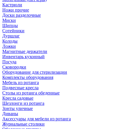
Кастрюли
Ножи прочие
Доски разделочные
Миски
Щипцы
Сотейники
Дуршлаг
Колоды
Ложки
Магнитные держатели
Инвентарь кухонный
Посуда
Сковородки
Оборудование для стерилизации
Комплекты оборудования
Мебель из ротанга
Подвесные кресла
Столы из ротанга обеденные
Кресла садовые
Шезлонги из ротанга
Зонты уличные
Диваны
Аксессуары для мебели из ротанга
Журнальные столики