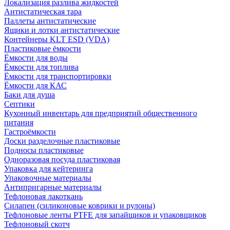
Локализация разлива жидкостей
Антистатическая тара
Паллеты антистатические
Ящики и лотки антистатические
Контейнеры KLT ESD (VDA)
Пластиковые ёмкости
Ёмкости для воды
Ёмкости для топлива
Ёмкости для транспортировки
Ёмкости для КАС
Баки для душа
Септики
Кухонный инвентарь для предприятий общественного
питания
Гастроёмкости
Доски разделочные пластиковые
Подносы пластиковые
Одноразовая посуда пластиковая
Упаковка для кейтеринга
Упаковочные материалы
Антипригарные материалы
Тефлоновая лакоткань
Силапен (силиконовые коврики и рулоны)
Тефлоновые ленты PTFE для запайщиков и упаковщиков
Тефлоновый скотч