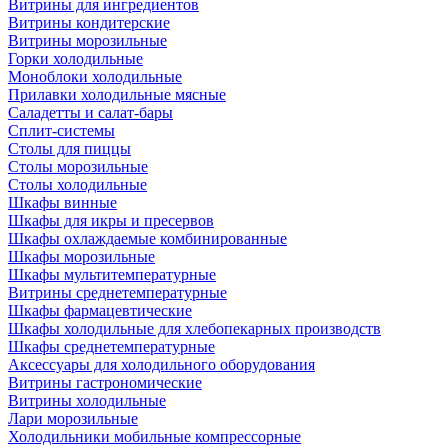
Витрины для ингредиентов
Витрины кондитерские
Витрины морозильные
Горки холодильные
Моноблоки холодильные
Прилавки холодильные мясные
Саладетты и салат-бары
Сплит-системы
Столы для пиццы
Столы морозильные
Столы холодильные
Шкафы винные
Шкафы для икры и пресервов
Шкафы охлаждаемые комбинированные
Шкафы морозильные
Шкафы мультитемпературные
Витрины среднетемпературные
Шкафы фармацевтические
Шкафы холодильные для хлебопекарных производств
Шкафы среднетемпературные
Аксессуары для холодильного оборудования
Витрины гастрономические
Витрины холодильные
Лари морозильные
Холодильники мобильные компрессорные