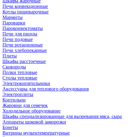
Шкафы жарочные
Печи конвекционные
Котлы пищеварочные
Мармиты
Пароварки
Пароконвектоматы
Печи для пиццы
Печи подовые
Печи ротационные
Печи хлебопекарные
Плиты
Шкафы расстоечные
Сковороды
Полки тепловые
Столы тепловые
Электрокипятильники
Аксессуары для теплового оборудования
Электроплиты
Коптильни
Жаровни для семечек
Холодильное оборудование
Шкафы специализированные для вызревания мяса, сыра
Аппараты шоковой заморозки
Бонеты
Витрины мультитемпературные