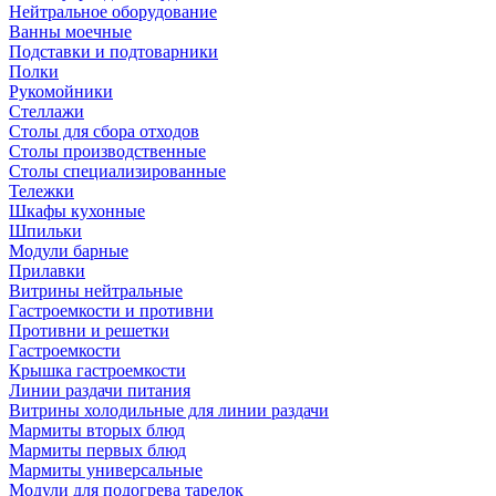
Нейтральное оборудование
Ванны моечные
Подставки и подтоварники
Полки
Рукомойники
Стеллажи
Столы для сбора отходов
Столы производственные
Столы специализированные
Тележки
Шкафы кухонные
Шпильки
Модули барные
Прилавки
Витрины нейтральные
Гастроемкости и противни
Противни и решетки
Гастроемкости
Крышка гастроемкости
Линии раздачи питания
Витрины холодильные для линии раздачи
Мармиты вторых блюд
Мармиты первых блюд
Мармиты универсальные
Модули для подогрева тарелок