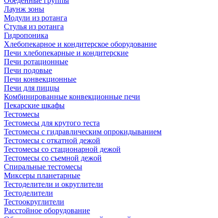
Обеденные группы
Лаунж зоны
Модули из ротанга
Стулья из ротанга
Гидропоника
Хлебопекарное и кондитерское оборудование
Печи хлебопекарные и кондитерские
Печи ротационные
Печи подовые
Печи конвекционные
Печи для пиццы
Комбинированные конвекционные печи
Пекарские шкафы
Тестомесы
Тестомесы для крутого теста
Тестомесы с гидравлическим опрокидыванием
Тестомесы с откатной дежой
Тестомесы со стационарной дежой
Тестомесы со съемной дежой
Спиральные тестомесы
Миксеры планетарные
Тестоделители и округлители
Тестоделители
Тестоокруглители
Расстойное оборудование