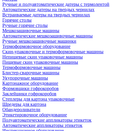
Ручные и полуавтоматические датеры с термолентой
Автоматические датеры на твердых чернилах
Встраиваемые датеры на твердых чернилах
Горячие столы
Ручные горячие столы
Мешкозашивочные машины
Автоматические мешкозашивочные машины
Ручные мешкозашивочные машинки
Термоформовочное оборудование
Скин-упаковочные и термоформовочные машины
Непищевые скин упаковочные машины
Пищевые скин упаковочные машины
Термоформовочные машины
Блистер-сварочные машины
Укупорочные машины
Картонажное оборудование
Формовщики гофрокоробов
Заклейщики гофрокоробов
Степлеры для картона упаковочные
Шредеры для картона
Обандероливатели
Этикетировочное оборудование
Полуавтоматические аппликаторы этикеток
Автоматические аппликаторы этикеток
Инспекционное оборудование