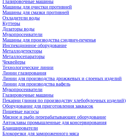
Глазировочные машины
Машины для очистки противней
Машины для смазки противней
Охладители воды
Куттеры
Дозаторы воды
Мукопросеиватели
Машины для производства сэндвич-печенья
Инспекционное оборудование
Металлодетекторы
Металлосепараторы
Чеквейеры
Технологические линии
Линии глазирования
Линии для производства дрожжевых и слоеных изделий
Линии для производства вафель
Мукопросеиватели
Глазировочные машины
Пекарни (линия по производству хлебобулочных изделий)
Оборудование для приготовления заквасок
Пищевые насосы
Мясное и рыбо перерабатывающее оборудование
Автоклавы промышленные для консервирования
Бланширователи
Блокорезки для замороженного мяса