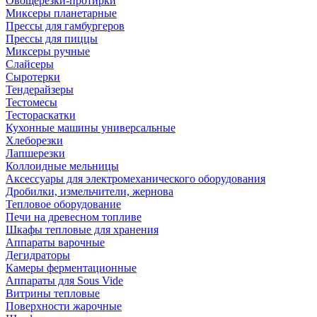
Овощерезки-протирки
Миксеры планетарные
Прессы для гамбургеров
Прессы для пиццы
Миксеры ручные
Слайсеры
Сыротерки
Тендерайзеры
Тестомесы
Тестораскатки
Кухонные машины универсальные
Хлеборезки
Лапшерезки
Коллоидные мельницы
Аксессуары для электромеханического оборудования
Дробилки, измельчители, жернова
Тепловое оборудование
Печи на древесном топливе
Шкафы тепловые для хранения
Аппараты варочные
Дегидраторы
Камеры ферментационные
Аппараты для Sous Vide
Витрины тепловые
Поверхности жарочные