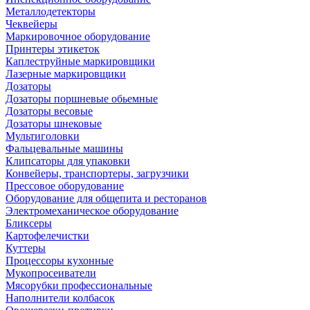
Металлодетекторы
Чеквейеры
Маркировочное оборудование
Принтеры этикеток
Каплеструйные маркировщики
Лазерные маркировщики
Дозаторы
Дозаторы поршневые обьемные
Дозаторы весовые
Дозаторы шнековые
Мультиголовки
Фальцевальные машины
Клипсаторы для упаковки
Конвейеры, транспортеры, загрузчики
Прессовое оборудование
Оборудование для общепита и ресторанов
Электромеханическое оборудование
Бликсеры
Картофелечистки
Куттеры
Процессоры кухонные
Мукопросеиватели
Мясорубки профессиональные
Наполнители колбасок