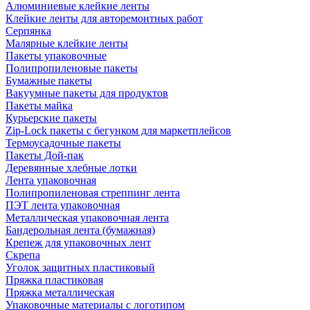
Алюминиевые клейкие ленты
Клейкие ленты для авторемонтных работ
Серпянка
Малярные клейкие ленты
Пакеты упаковочные
Полипропиленовые пакеты
Бумажные пакеты
Вакуумные пакеты для продуктов
Пакеты майка
Курьерские пакеты
Zip-Lock пакеты с бегунком для маркетплейсов
Термоусадочные пакеты
Пакеты Дой-пак
Деревянные хлебные лотки
Лента упаковочная
Полипропиленовая стреппинг лента
ПЭТ лента упаковочная
Металлическая упаковочная лента
Бандерольная лента (бумажная)
Крепеж для упаковочных лент
Скрепа
Уголок защитных пластиковый
Пряжка пластиковая
Пряжка металлическая
Упаковочные материалы с логотипом