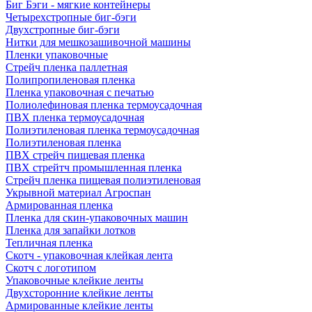
Биг Бэги - мягкие контейнеры
Четырехстропные биг-бэги
Двухстропные биг-бэги
Нитки для мешкозашивочной машины
Пленки упаковочные
Стрейч пленка паллетная
Полипропиленовая пленка
Пленка упаковочная с печатью
Полиолефиновая пленка термоусадочная
ПВХ пленка термоусадочная
Полиэтиленовая пленка термоусадочная
Полиэтиленовая пленка
ПВХ стрейч пищевая пленка
ПВХ стрейтч промышленная пленка
Стрейч пленка пищевая полиэтиленовая
Укрывной материал Агроспан
Армированная пленка
Пленка для скин-упаковочных машин
Пленка для запайки лотков
Тепличная пленка
Скотч - упаковочная клейкая лента
Скотч с логотипом
Упаковочные клейкие ленты
Двухсторонние клейкие ленты
Армированные клейкие ленты