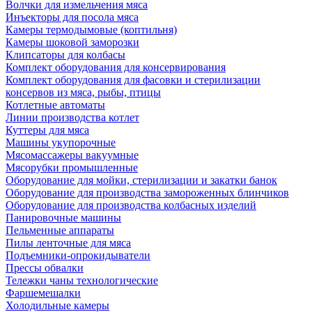
Волчки для измельчения мяса
Инъекторы для посола мяса
Камеры термодымовые (коптильня)
Камеры шоковой заморозки
Клипсаторы для колбасы
Комплект оборудования для консервирования
Комплект оборудования для фасовки и стерилизации
консервов из мяса, рыбы, птицы
Котлетные автоматы
Линии производства котлет
Куттеры для мяса
Машины укупорочные
Мясомассажеры вакуумные
Мясорубки промышленные
Оборудование для мойки, стерилизации и закатки банок
Оборудование для производства замороженных блинчиков
Оборудование для производства колбасных изделий
Панировочные машины
Пельменные аппараты
Пилы ленточные для мяса
Подъемники-опрокидыватели
Прессы обвалки
Тележки чаны технологические
Фаршемешалки
Холодильные камеры