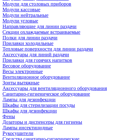
Модули для столовых приборов
Модули кассовые
Модули нейтральные
Модули угловые
Направляющие для линии раздачи
Секции охлаждаемые встраиваемые
Полки для линии раздачи
Прилавки холодильные
Тепловые поверхности для линии раздачи
Аксессуары для линий раздачи
Прилавки для горячих напитков
Весовое оборудование
Весы электронные
Вентиляционное оборудование
Зонты вытяжные
Аксессуары для вентиляционного оборудования
Санитарно-гигиеническое оборудование
Лампы для дезинфекции
Шкафы для стерилизации посуды
Шкафы для дезинфекции
Фены
Дозаторы и диспенсеры для гигиены
Лампы инсектицидные
Рукосушители
Средства санитарно-гигиенические