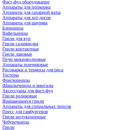
Фаст-фуд оборудование
Аппараты для попкорна
Аппараты для сахарной ваты
Аппараты для хот-догов
Аппараты для шаурмы
Блинницы
Вафельницы
Грили для кур
Грили саламандра
Грили контактные
Грили лавовые
Печи микроволновые
Аппараты пончиковые
Рисоварки и термосы для риса
Тостеры
Фритюрницы
Шашлычницы и мангалы
Аксессуары для фаст-фуд
Грили роликовые
Вращающиеся грили
Аппараты для спиральных чипсов
Пресс для гамбургеров
Грили индукционные
Чебуречницы
Грили