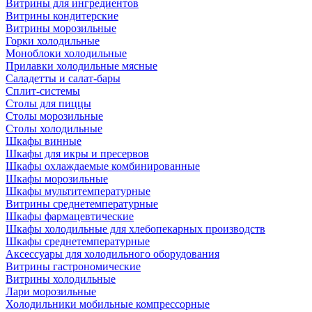
Витрины для ингредиентов
Витрины кондитерские
Витрины морозильные
Горки холодильные
Моноблоки холодильные
Прилавки холодильные мясные
Саладетты и салат-бары
Сплит-системы
Столы для пиццы
Столы морозильные
Столы холодильные
Шкафы винные
Шкафы для икры и пресервов
Шкафы охлаждаемые комбинированные
Шкафы морозильные
Шкафы мультитемпературные
Витрины среднетемпературные
Шкафы фармацевтические
Шкафы холодильные для хлебопекарных производств
Шкафы среднетемпературные
Аксессуары для холодильного оборудования
Витрины гастрономические
Витрины холодильные
Лари морозильные
Холодильники мобильные компрессорные