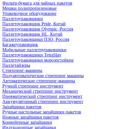
Фильтр-бумага для чайных пакетов
Мешки полипропиленовые
Упаковочное оборудование
Паллетоупаковщики
Паллетоупаковщик Pride, Китай
Паллетоупаковщик Olympic, Россия
Паллетоупаковщик HL, Китай
Паллетоупаковщики ПЗО, Россия
Багажеупаковщик
Мобильные паллетоупаковщики
Паллетоупаковщики TetraSlav
Паллетоупаковщики морозостойкие
Паллетайзеры
Стреппинг-машины
Полуавтоматические стреппинг машины
Автоматические стреппинг-машины
Ручной стреппинг инструмент
Механический стреппинг инструмент
Пневматический стреппинг инструмент
Аккумуляторный стреппинг инструмент
Запайщики пакетов
Ручные настольные запайщики пакетов
Ножные запайщики пакетов
Конвейерные запайщики
Индукционные запайщики