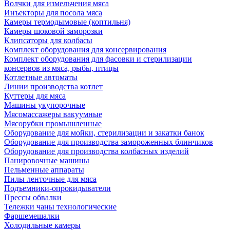
Волчки для измельчения мяса
Инъекторы для посола мяса
Камеры термодымовые (коптильня)
Камеры шоковой заморозки
Клипсаторы для колбасы
Комплект оборудования для консервирования
Комплект оборудования для фасовки и стерилизации
консервов из мяса, рыбы, птицы
Котлетные автоматы
Линии производства котлет
Куттеры для мяса
Машины укупорочные
Мясомассажеры вакуумные
Мясорубки промышленные
Оборудование для мойки, стерилизации и закатки банок
Оборудование для производства замороженных блинчиков
Оборудование для производства колбасных изделий
Панировочные машины
Пельменные аппараты
Пилы ленточные для мяса
Подъемники-опрокидыватели
Прессы обвалки
Тележки чаны технологические
Фаршемешалки
Холодильные камеры