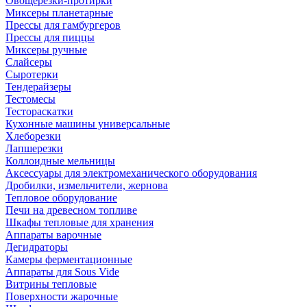
Овощерезки-протирки
Миксеры планетарные
Прессы для гамбургеров
Прессы для пиццы
Миксеры ручные
Слайсеры
Сыротерки
Тендерайзеры
Тестомесы
Тестораскатки
Кухонные машины универсальные
Хлеборезки
Лапшерезки
Коллоидные мельницы
Аксессуары для электромеханического оборудования
Дробилки, измельчители, жернова
Тепловое оборудование
Печи на древесном топливе
Шкафы тепловые для хранения
Аппараты варочные
Дегидраторы
Камеры ферментационные
Аппараты для Sous Vide
Витрины тепловые
Поверхности жарочные