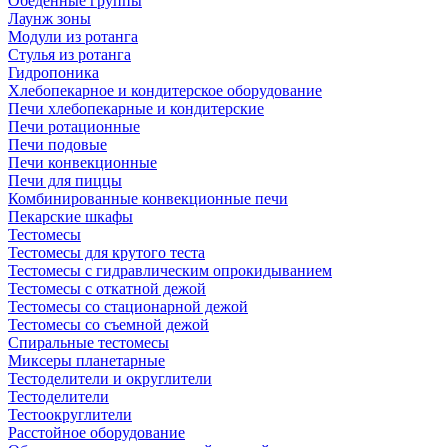
Обеденные группы
Лаунж зоны
Модули из ротанга
Стулья из ротанга
Гидропоника
Хлебопекарное и кондитерское оборудование
Печи хлебопекарные и кондитерские
Печи ротационные
Печи подовые
Печи конвекционные
Печи для пиццы
Комбинированные конвекционные печи
Пекарские шкафы
Тестомесы
Тестомесы для крутого теста
Тестомесы с гидравлическим опрокидыванием
Тестомесы с откатной дежой
Тестомесы со стационарной дежой
Тестомесы со съемной дежой
Спиральные тестомесы
Миксеры планетарные
Тестоделители и округлители
Тестоделители
Тестоокруглители
Расстойное оборудование