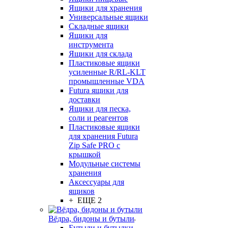
Ящики для хранения
Универсальные ящики
Складные ящики
Ящики для
инструмента
Ящики для склада
Пластиковые ящики
усиленные R/RL-KLT
промышленные VDA
Futura ящики для
доставки
Ящики для песка,
соли и реагентов
Пластиковые ящики
для хранения Futura
Zip Safe PRO с
крышкой
Модульные системы
хранения
Аксессуары для
ящиков
+ ЕЩЕ 2
Вёдра, бидоны и бутыли
Бутыли и бутылки