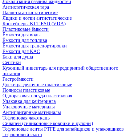
Локализация разлива жидкостей
Антистатическая тара
Паллеты антистатические
Ящики и лотки антистатические
Контейнеры KLT ESD (VDA)
Пластиковые ёмкости
Ёмкости для воды
Ёмкости для топлива
Ёмкости для транспортировки
Ёмкости для КАС
Баки для душа
Септики
Кухонный инвентарь для предприятий общественного
питания
Гастроёмкости
Доски разделочные пластиковые
Подносы пластиковые
Одноразовая посуда пластиковая
Упаковка для кейтеринга
Упаковочные материалы
Антипригарные материалы
Тефлоновая лакоткань
Силапен (силиконовые коврики и рулоны)
Тефлоновые ленты PTFE для запайщиков и упаковщиков
Тефлоновый скотч