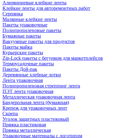
Алюминиевые клейкие ленты
Клейкие ленты для авторемонтных работ
Серпянка
Малярные клейкие ленты
Пакеты упаковочные
Полипропиленовые пакеты
Бумажные пакеты
Вакуумные пакеты для продуктов
Пакеты майка
Курьерские пакеты
Zip-Lock пакеты с бегунком для маркетплейсов
Термоусадочные пакеты
Пакеты Дой-пак
Деревянные хлебные лотки
Лента упаковочная
Полипропиленовая стреппинг лента
ПЭТ лента упаковочная
Металлическая упаковочная лента
Бандерольная лента (бумажная)
Крепеж для упаковочных лент
Скрепа
Уголок защитных пластиковый
Пряжка пластиковая
Пряжка металлическая
Упаковочные материалы с логотипом