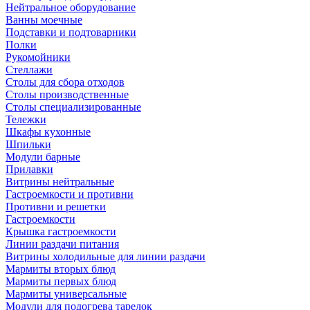
Нейтральное оборудование
Ванны моечные
Подставки и подтоварники
Полки
Рукомойники
Стеллажи
Столы для сбора отходов
Столы производственные
Столы специализированные
Тележки
Шкафы кухонные
Шпильки
Модули барные
Прилавки
Витрины нейтральные
Гастроемкости и противни
Противни и решетки
Гастроемкости
Крышка гастроемкости
Линии раздачи питания
Витрины холодильные для линии раздачи
Мармиты вторых блюд
Мармиты первых блюд
Мармиты универсальные
Модули для подогрева тарелок