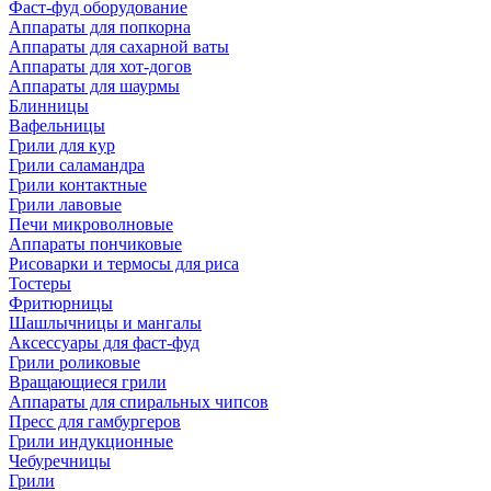
Фаст-фуд оборудование
Аппараты для попкорна
Аппараты для сахарной ваты
Аппараты для хот-догов
Аппараты для шаурмы
Блинницы
Вафельницы
Грили для кур
Грили саламандра
Грили контактные
Грили лавовые
Печи микроволновые
Аппараты пончиковые
Рисоварки и термосы для риса
Тостеры
Фритюрницы
Шашлычницы и мангалы
Аксессуары для фаст-фуд
Грили роликовые
Вращающиеся грили
Аппараты для спиральных чипсов
Пресс для гамбургеров
Грили индукционные
Чебуречницы
Грили