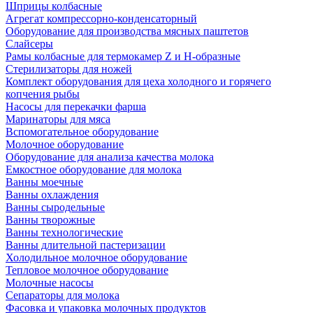
Шприцы колбасные
Агрегат компрессорно-конденсаторный
Оборудование для производства мясных паштетов
Слайсеры
Рамы колбасные для термокамер Z и H-образные
Стерилизаторы для ножей
Комплект оборудования для цеха холодного и горячего
копчения рыбы
Насосы для перекачки фарша
Маринаторы для мяса
Вспомогательное оборудование
Молочное оборудование
Оборудование для анализа качества молока
Емкостное оборудование для молока
Ванны моечные
Ванны охлаждения
Ванны сыродельные
Ванны творожные
Ванны технологические
Ванны длительной пастеризации
Холодильное молочное оборудование
Тепловое молочное оборудование
Молочные насосы
Сепараторы для молока
Фасовка и упаковка молочных продуктов