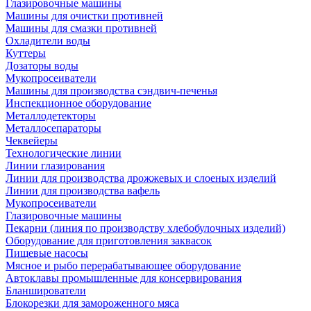
Глазировочные машины
Машины для очистки противней
Машины для смазки противней
Охладители воды
Куттеры
Дозаторы воды
Мукопросеиватели
Машины для производства сэндвич-печенья
Инспекционное оборудование
Металлодетекторы
Металлосепараторы
Чеквейеры
Технологические линии
Линии глазирования
Линии для производства дрожжевых и слоеных изделий
Линии для производства вафель
Мукопросеиватели
Глазировочные машины
Пекарни (линия по производству хлебобулочных изделий)
Оборудование для приготовления заквасок
Пищевые насосы
Мясное и рыбо перерабатывающее оборудование
Автоклавы промышленные для консервирования
Бланширователи
Блокорезки для замороженного мяса