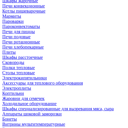
Шкафы жарочные
Печи конвекционные
Котлы пищеварочные
Мармиты
Пароварки
Пароконвектоматы
Печи для пиццы
Печи подовые
Печи ротационные
Печи хлебопекарные
Плиты
Шкафы расстоечные
Сковороды
Полки тепловые
Столы тепловые
Электрокипятильники
Аксессуары для теплового оборудования
Электроплиты
Коптильни
Жаровни для семечек
Холодильное оборудование
Шкафы специализированные для вызревания мяса, сыра
Аппараты шоковой заморозки
Бонеты
Витрины мультитемпературные