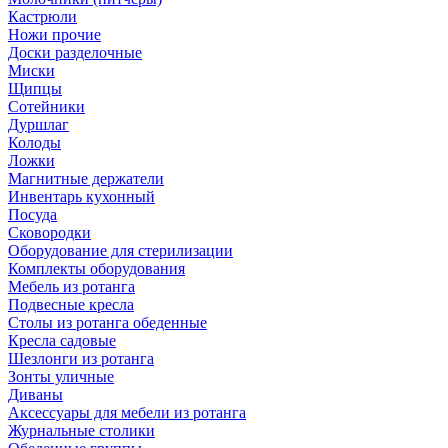
Кастрюли
Ножи прочие
Доски разделочные
Миски
Щипцы
Сотейники
Дуршлаг
Колоды
Ложки
Магнитные держатели
Инвентарь кухонный
Посуда
Сковородки
Оборудование для стерилизации
Комплекты оборудования
Мебель из ротанга
Подвесные кресла
Столы из ротанга обеденные
Кресла садовые
Шезлонги из ротанга
Зонты уличные
Диваны
Аксессуары для мебели из ротанга
Журнальные столики