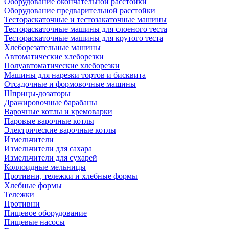
Оборудование окончательной расстойки
Оборудование предварительной расстойки
Тестораскаточные и тестозакаточные машины
Тестораскаточные машины для слоеного теста
Тестораскаточные машины для крутого теста
Хлеборезательные машины
Автоматические хлеборезки
Полуавтоматические хлеборезки
Машины для нарезки тортов и бисквита
Отсадочные и формовочные машины
Шприцы-дозаторы
Дражировочные барабаны
Варочные котлы и кремоварки
Паровые варочные котлы
Электрические варочные котлы
Измельчители
Измельчители для сахара
Измельчители для сухарей
Коллоидные мельницы
Противни, тележки и хлебные формы
Хлебные формы
Тележки
Противни
Пищевое оборудование
Пищевые насосы