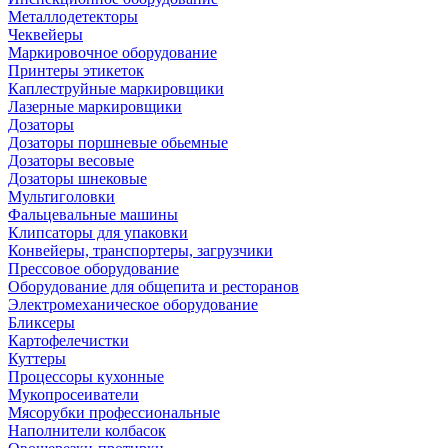
Металлодетекторы
Чеквейеры
Маркировочное оборудование
Принтеры этикеток
Каплеструйные маркировщики
Лазерные маркировщики
Дозаторы
Дозаторы поршневые обьемные
Дозаторы весовые
Дозаторы шнековые
Мультиголовки
Фальцевальные машины
Клипсаторы для упаковки
Конвейеры, транспортеры, загрузчики
Прессовое оборудование
Оборудование для общепита и ресторанов
Электромеханическое оборудование
Бликсеры
Картофелечистки
Куттеры
Процессоры кухонные
Мукопросеиватели
Мясорубки профессиональные
Наполнители колбасок