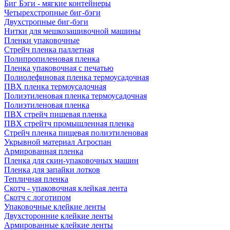
Биг Бэги - мягкие контейнеры
Четырехстропные биг-бэги
Двухстропные биг-бэги
Нитки для мешкозашивочной машины
Пленки упаковочные
Стрейч пленка паллетная
Полипропиленовая пленка
Пленка упаковочная с печатью
Полиолефиновая пленка термоусадочная
ПВХ пленка термоусадочная
Полиэтиленовая пленка термоусадочная
Полиэтиленовая пленка
ПВХ стрейч пищевая пленка
ПВХ стрейтч промышленная пленка
Стрейч пленка пищевая полиэтиленовая
Укрывной материал Агроспан
Армированная пленка
Пленка для скин-упаковочных машин
Пленка для запайки лотков
Тепличная пленка
Скотч - упаковочная клейкая лента
Скотч с логотипом
Упаковочные клейкие ленты
Двухсторонние клейкие ленты
Армированные клейкие ленты