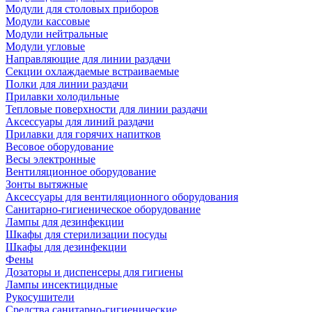
Модули для столовых приборов
Модули кассовые
Модули нейтральные
Модули угловые
Направляющие для линии раздачи
Секции охлаждаемые встраиваемые
Полки для линии раздачи
Прилавки холодильные
Тепловые поверхности для линии раздачи
Аксессуары для линий раздачи
Прилавки для горячих напитков
Весовое оборудование
Весы электронные
Вентиляционное оборудование
Зонты вытяжные
Аксессуары для вентиляционного оборудования
Санитарно-гигиеническое оборудование
Лампы для дезинфекции
Шкафы для стерилизации посуды
Шкафы для дезинфекции
Фены
Дозаторы и диспенсеры для гигиены
Лампы инсектицидные
Рукосушители
Средства санитарно-гигиенические