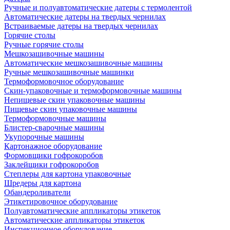
Ручные и полуавтоматические датеры с термолентой
Автоматические датеры на твердых чернилах
Встраиваемые датеры на твердых чернилах
Горячие столы
Ручные горячие столы
Мешкозашивочные машины
Автоматические мешкозашивочные машины
Ручные мешкозашивочные машинки
Термоформовочное оборудование
Скин-упаковочные и термоформовочные машины
Непищевые скин упаковочные машины
Пищевые скин упаковочные машины
Термоформовочные машины
Блистер-сварочные машины
Укупорочные машины
Картонажное оборудование
Формовщики гофрокоробов
Заклейщики гофрокоробов
Степлеры для картона упаковочные
Шредеры для картона
Обандероливатели
Этикетировочное оборудование
Полуавтоматические аппликаторы этикеток
Автоматические аппликаторы этикеток
Инспекционное оборудование