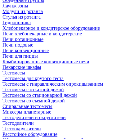
Обеденные группы
Лаунж зоны
Модули из ротанга
Стулья из ротанга
Гидропоника
Хлебопекарное и кондитерское оборудование
Печи хлебопекарные и кондитерские
Печи ротационные
Печи подовые
Печи конвекционные
Печи для пиццы
Комбинированные конвекционные печи
Пекарские шкафы
Тестомесы
Тестомесы для крутого теста
Тестомесы с гидравлическим опрокидыванием
Тестомесы с откатной дежой
Тестомесы со стационарной дежой
Тестомесы со съемной дежой
Спиральные тестомесы
Миксеры планетарные
Тестоделители и округлители
Тестоделители
Тестоокруглители
Расстойное оборудование