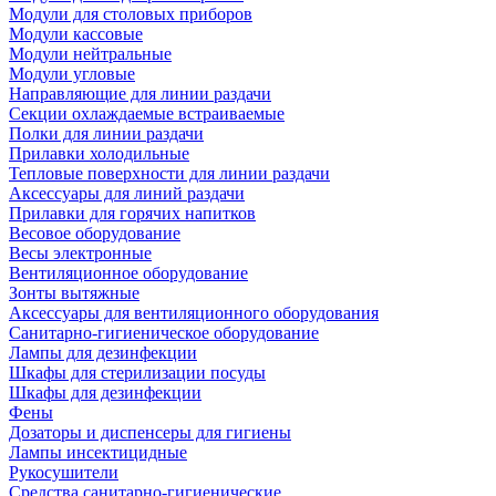
Модули для столовых приборов
Модули кассовые
Модули нейтральные
Модули угловые
Направляющие для линии раздачи
Секции охлаждаемые встраиваемые
Полки для линии раздачи
Прилавки холодильные
Тепловые поверхности для линии раздачи
Аксессуары для линий раздачи
Прилавки для горячих напитков
Весовое оборудование
Весы электронные
Вентиляционное оборудование
Зонты вытяжные
Аксессуары для вентиляционного оборудования
Санитарно-гигиеническое оборудование
Лампы для дезинфекции
Шкафы для стерилизации посуды
Шкафы для дезинфекции
Фены
Дозаторы и диспенсеры для гигиены
Лампы инсектицидные
Рукосушители
Средства санитарно-гигиенические