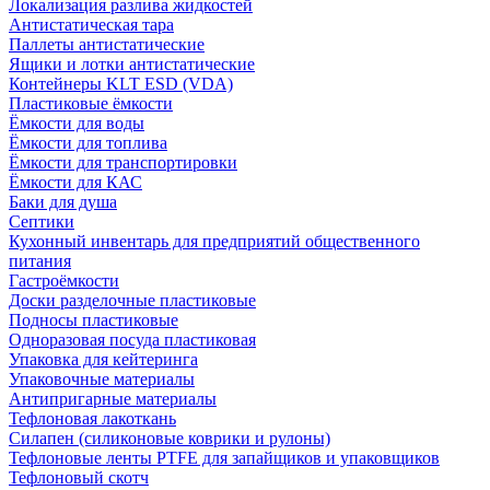
Локализация разлива жидкостей
Антистатическая тара
Паллеты антистатические
Ящики и лотки антистатические
Контейнеры KLT ESD (VDA)
Пластиковые ёмкости
Ёмкости для воды
Ёмкости для топлива
Ёмкости для транспортировки
Ёмкости для КАС
Баки для душа
Септики
Кухонный инвентарь для предприятий общественного
питания
Гастроёмкости
Доски разделочные пластиковые
Подносы пластиковые
Одноразовая посуда пластиковая
Упаковка для кейтеринга
Упаковочные материалы
Антипригарные материалы
Тефлоновая лакоткань
Силапен (силиконовые коврики и рулоны)
Тефлоновые ленты PTFE для запайщиков и упаковщиков
Тефлоновый скотч