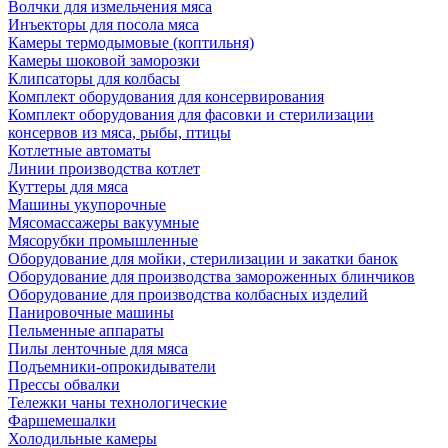
Волчки для измельчения мяса
Инъекторы для посола мяса
Камеры термодымовые (коптильня)
Камеры шоковой заморозки
Клипсаторы для колбасы
Комплект оборудования для консервирования
Комплект оборудования для фасовки и стерилизации
консервов из мяса, рыбы, птицы
Котлетные автоматы
Линии производства котлет
Куттеры для мяса
Машины укупорочные
Мясомассажеры вакуумные
Мясорубки промышленные
Оборудование для мойки, стерилизации и закатки банок
Оборудование для производства замороженных блинчиков
Оборудование для производства колбасных изделий
Панировочные машины
Пельменные аппараты
Пилы ленточные для мяса
Подъемники-опрокидыватели
Прессы обвалки
Тележки чаны технологические
Фаршемешалки
Холодильные камеры