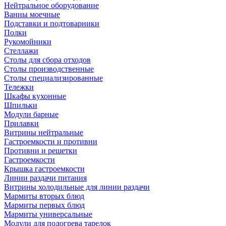
Нейтральное оборудование
Ванны моечные
Подставки и подтоварники
Полки
Рукомойники
Стеллажи
Столы для сбора отходов
Столы производственные
Столы специализированные
Тележки
Шкафы кухонные
Шпильки
Модули барные
Прилавки
Витрины нейтральные
Гастроемкости и противни
Противни и решетки
Гастроемкости
Крышка гастроемкости
Линии раздачи питания
Витрины холодильные для линии раздачи
Мармиты вторых блюд
Мармиты первых блюд
Мармиты универсальные
Модули для подогрева тарелок