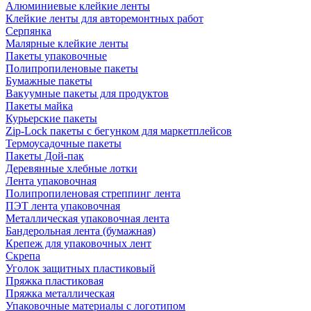
Алюминиевые клейкие ленты
Клейкие ленты для авторемонтных работ
Серпянка
Малярные клейкие ленты
Пакеты упаковочные
Полипропиленовые пакеты
Бумажные пакеты
Вакуумные пакеты для продуктов
Пакеты майка
Курьерские пакеты
Zip-Lock пакеты с бегунком для маркетплейсов
Термоусадочные пакеты
Пакеты Дой-пак
Деревянные хлебные лотки
Лента упаковочная
Полипропиленовая стреппинг лента
ПЭТ лента упаковочная
Металлическая упаковочная лента
Бандерольная лента (бумажная)
Крепеж для упаковочных лент
Скрепа
Уголок защитных пластиковый
Пряжка пластиковая
Пряжка металлическая
Упаковочные материалы с логотипом