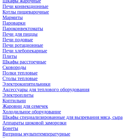
Шкафы жарочные
Печи конвекционные
Котлы пищеварочные
Мармиты
Пароварки
Пароконвектоматы
Печи для пиццы
Печи подовые
Печи ротационные
Печи хлебопекарные
Плиты
Шкафы расстоечные
Сковороды
Полки тепловые
Столы тепловые
Электрокипятильники
Аксессуары для теплового оборудования
Электроплиты
Коптильни
Жаровни для семечек
Холодильное оборудование
Шкафы специализированные для вызревания мяса, сыра
Аппараты шоковой заморозки
Бонеты
Витрины мультитемпературные