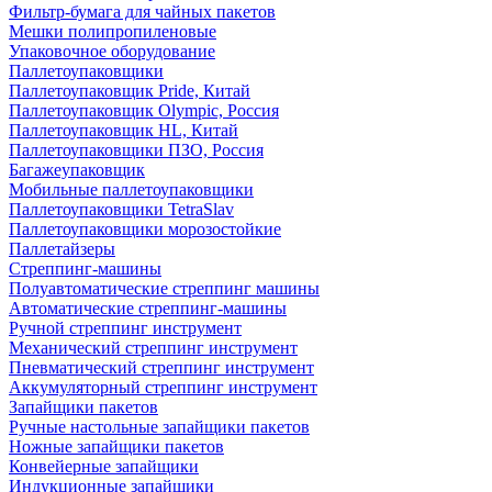
Фильтр-бумага для чайных пакетов
Мешки полипропиленовые
Упаковочное оборудование
Паллетоупаковщики
Паллетоупаковщик Pride, Китай
Паллетоупаковщик Olympic, Россия
Паллетоупаковщик HL, Китай
Паллетоупаковщики ПЗО, Россия
Багажеупаковщик
Мобильные паллетоупаковщики
Паллетоупаковщики TetraSlav
Паллетоупаковщики морозостойкие
Паллетайзеры
Стреппинг-машины
Полуавтоматические стреппинг машины
Автоматические стреппинг-машины
Ручной стреппинг инструмент
Механический стреппинг инструмент
Пневматический стреппинг инструмент
Аккумуляторный стреппинг инструмент
Запайщики пакетов
Ручные настольные запайщики пакетов
Ножные запайщики пакетов
Конвейерные запайщики
Индукционные запайщики