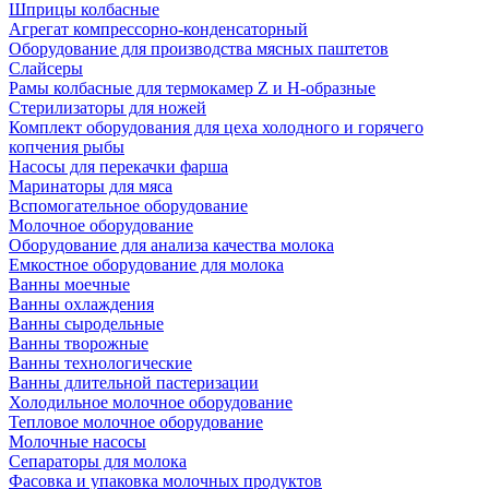
Шприцы колбасные
Агрегат компрессорно-конденсаторный
Оборудование для производства мясных паштетов
Слайсеры
Рамы колбасные для термокамер Z и H-образные
Стерилизаторы для ножей
Комплект оборудования для цеха холодного и горячего
копчения рыбы
Насосы для перекачки фарша
Маринаторы для мяса
Вспомогательное оборудование
Молочное оборудование
Оборудование для анализа качества молока
Емкостное оборудование для молока
Ванны моечные
Ванны охлаждения
Ванны сыродельные
Ванны творожные
Ванны технологические
Ванны длительной пастеризации
Холодильное молочное оборудование
Тепловое молочное оборудование
Молочные насосы
Сепараторы для молока
Фасовка и упаковка молочных продуктов