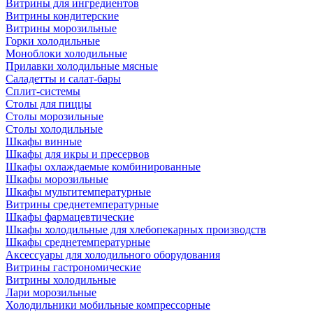
Витрины для ингредиентов
Витрины кондитерские
Витрины морозильные
Горки холодильные
Моноблоки холодильные
Прилавки холодильные мясные
Саладетты и салат-бары
Сплит-системы
Столы для пиццы
Столы морозильные
Столы холодильные
Шкафы винные
Шкафы для икры и пресервов
Шкафы охлаждаемые комбинированные
Шкафы морозильные
Шкафы мультитемпературные
Витрины среднетемпературные
Шкафы фармацевтические
Шкафы холодильные для хлебопекарных производств
Шкафы среднетемпературные
Аксессуары для холодильного оборудования
Витрины гастрономические
Витрины холодильные
Лари морозильные
Холодильники мобильные компрессорные