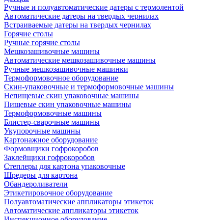
Ручные и полуавтоматические датеры с термолентой
Автоматические датеры на твердых чернилах
Встраиваемые датеры на твердых чернилах
Горячие столы
Ручные горячие столы
Мешкозашивочные машины
Автоматические мешкозашивочные машины
Ручные мешкозашивочные машинки
Термоформовочное оборудование
Скин-упаковочные и термоформовочные машины
Непищевые скин упаковочные машины
Пищевые скин упаковочные машины
Термоформовочные машины
Блистер-сварочные машины
Укупорочные машины
Картонажное оборудование
Формовщики гофрокоробов
Заклейщики гофрокоробов
Степлеры для картона упаковочные
Шредеры для картона
Обандероливатели
Этикетировочное оборудование
Полуавтоматические аппликаторы этикеток
Автоматические аппликаторы этикеток
Инспекционное оборудование