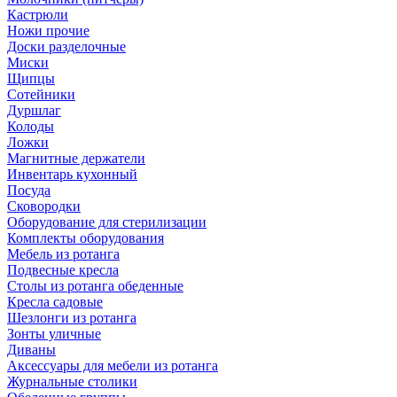
Кастрюли
Ножи прочие
Доски разделочные
Миски
Щипцы
Сотейники
Дуршлаг
Колоды
Ложки
Магнитные держатели
Инвентарь кухонный
Посуда
Сковородки
Оборудование для стерилизации
Комплекты оборудования
Мебель из ротанга
Подвесные кресла
Столы из ротанга обеденные
Кресла садовые
Шезлонги из ротанга
Зонты уличные
Диваны
Аксессуары для мебели из ротанга
Журнальные столики