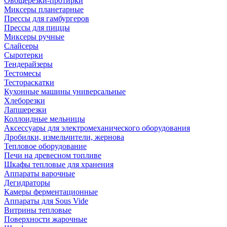
Овощерезки-протирки
Миксеры планетарные
Прессы для гамбургеров
Прессы для пиццы
Миксеры ручные
Слайсеры
Сыротерки
Тендерайзеры
Тестомесы
Тестораскатки
Кухонные машины универсальные
Хлеборезки
Лапшерезки
Коллоидные мельницы
Аксессуары для электромеханического оборудования
Дробилки, измельчители, жернова
Тепловое оборудование
Печи на древесном топливе
Шкафы тепловые для хранения
Аппараты варочные
Дегидраторы
Камеры ферментационные
Аппараты для Sous Vide
Витрины тепловые
Поверхности жарочные