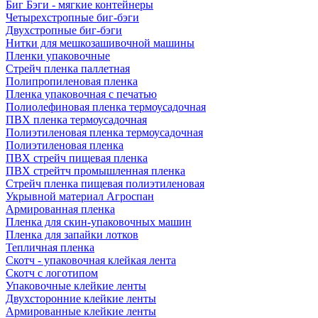
Биг Бэги - мягкие контейнеры
Четырехстропные биг-бэги
Двухстропные биг-бэги
Нитки для мешкозашивочной машины
Пленки упаковочные
Стрейч пленка паллетная
Полипропиленовая пленка
Пленка упаковочная с печатью
Полиолефиновая пленка термоусадочная
ПВХ пленка термоусадочная
Полиэтиленовая пленка термоусадочная
Полиэтиленовая пленка
ПВХ стрейч пищевая пленка
ПВХ стрейтч промышленная пленка
Стрейч пленка пищевая полиэтиленовая
Укрывной материал Агроспан
Армированная пленка
Пленка для скин-упаковочных машин
Пленка для запайки лотков
Тепличная пленка
Скотч - упаковочная клейкая лента
Скотч с логотипом
Упаковочные клейкие ленты
Двухсторонние клейкие ленты
Армированные клейкие ленты