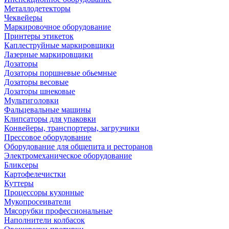
Металлодетекторы
Чеквейеры
Маркировочное оборудование
Принтеры этикеток
Каплеструйные маркировщики
Лазерные маркировщики
Дозаторы
Дозаторы поршневые обьемные
Дозаторы весовые
Дозаторы шнековые
Мультиголовки
Фальцевальные машины
Клипсаторы для упаковки
Конвейеры, транспортеры, загрузчики
Прессовое оборудование
Оборудование для общепита и ресторанов
Электромеханическое оборудование
Бликсеры
Картофелечистки
Куттеры
Процессоры кухонные
Мукопросеиватели
Мясорубки профессиональные
Наполнители колбасок