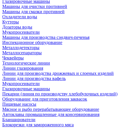
Глазировочные машины
Машины для очистки противней
Машины для смазки противней
Охладители воды
Куттеры
Дозаторы воды
Мукопросеиватели
Машины для производства сэндвич-печенья
Инспекционное оборудование
Металлодетекторы
Металлосепараторы
Чеквейеры
Технологические линии
Линии глазирования
Линии для производства дрожжевых и слоеных изделий
Линии для производства вафель
Мукопросеиватели
Глазировочные машины
Пекарни (линия по производству хлебобулочных изделий)
Оборудование для приготовления заквасок
Пищевые насосы
Мясное и рыбо перерабатывающее оборудование
Автоклавы промышленные для консервирования
Бланширователи
Блокорезки для замороженного мяса