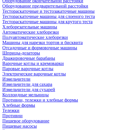
Оборудование окончательной расстойки
Оборудование предварительной расстойки
Тестораскаточные и тестозакаточные машины
Тестораскаточные машины для слоеного теста
Тестораскаточные машины для крутого теста
Хлеборезательные машины
Автоматические хлеборезки
Полуавтоматические хлеборезки
Машины для нарезки тортов и бисквита
Отсадочные и формовочные машины
Шприцы-дозаторы
Дражировочные барабаны
Варочные котлы и кремоварки
Паровые варочные котлы
Электрические варочные котлы
Измельчители
Измельчители для сахара
Измельчители для сухарей
Коллоидные мельницы
Противни, тележки и хлебные формы
Хлебные формы
Тележки
Противни
Пищевое оборудование
Пищевые насосы