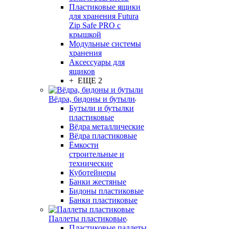
Пластиковые ящики
для хранения Futura
Zip Safe PRO с
крышкой
Модульные системы
хранения
Аксессуары для
ящиков
+ ЕЩЕ 2
Вёдра, бидоны и бутыли
Бутыли и бутылки
пластиковые
Вёдра металлические
Вёдра пластиковые
Ёмкости
строительные и
технические
Куботейнеры
Банки жестяные
Бидоны пластиковые
Банки пластиковые
Паллеты пластиковые
Пластиковые паллеты