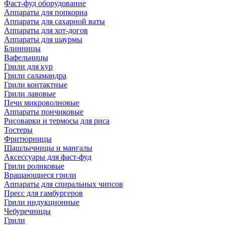
Фаст-фуд оборудование
Аппараты для попкорна
Аппараты для сахарной ваты
Аппараты для хот-догов
Аппараты для шаурмы
Блинницы
Вафельницы
Грили для кур
Грили саламандра
Грили контактные
Грили лавовые
Печи микроволновые
Аппараты пончиковые
Рисоварки и термосы для риса
Тостеры
Фритюрницы
Шашлычницы и мангалы
Аксессуары для фаст-фуд
Грили роликовые
Вращающиеся грили
Аппараты для спиральных чипсов
Пресс для гамбургеров
Грили индукционные
Чебуречницы
Грили