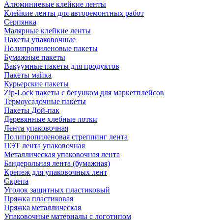
Алюминиевые клейкие ленты
Клейкие ленты для авторемонтных работ
Серпянка
Малярные клейкие ленты
Пакеты упаковочные
Полипропиленовые пакеты
Бумажные пакеты
Вакуумные пакеты для продуктов
Пакеты майка
Курьерские пакеты
Zip-Lock пакеты с бегунком для маркетплейсов
Термоусадочные пакеты
Пакеты Дой-пак
Деревянные хлебные лотки
Лента упаковочная
Полипропиленовая стреппинг лента
ПЭТ лента упаковочная
Металлическая упаковочная лента
Бандерольная лента (бумажная)
Крепеж для упаковочных лент
Скрепа
Уголок защитных пластиковый
Пряжка пластиковая
Пряжка металлическая
Упаковочные материалы с логотипом