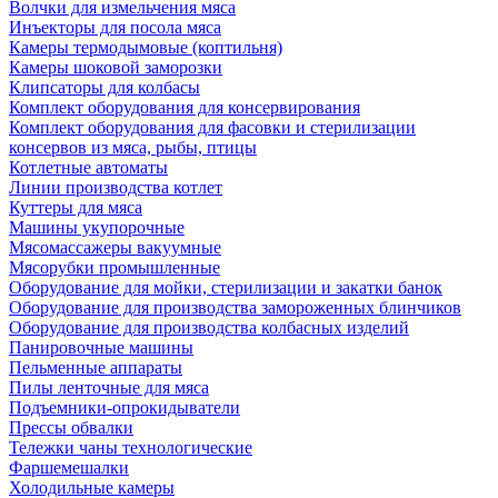
Волчки для измельчения мяса
Инъекторы для посола мяса
Камеры термодымовые (коптильня)
Камеры шоковой заморозки
Клипсаторы для колбасы
Комплект оборудования для консервирования
Комплект оборудования для фасовки и стерилизации
консервов из мяса, рыбы, птицы
Котлетные автоматы
Линии производства котлет
Куттеры для мяса
Машины укупорочные
Мясомассажеры вакуумные
Мясорубки промышленные
Оборудование для мойки, стерилизации и закатки банок
Оборудование для производства замороженных блинчиков
Оборудование для производства колбасных изделий
Панировочные машины
Пельменные аппараты
Пилы ленточные для мяса
Подъемники-опрокидыватели
Прессы обвалки
Тележки чаны технологические
Фаршемешалки
Холодильные камеры