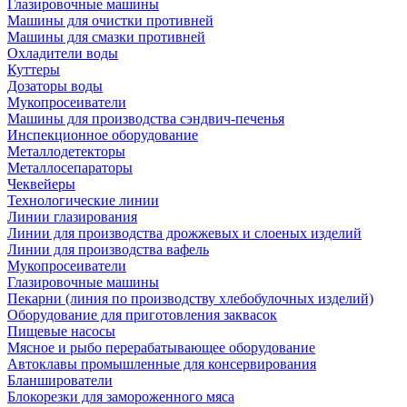
Глазировочные машины
Машины для очистки противней
Машины для смазки противней
Охладители воды
Куттеры
Дозаторы воды
Мукопросеиватели
Машины для производства сэндвич-печенья
Инспекционное оборудование
Металлодетекторы
Металлосепараторы
Чеквейеры
Технологические линии
Линии глазирования
Линии для производства дрожжевых и слоеных изделий
Линии для производства вафель
Мукопросеиватели
Глазировочные машины
Пекарни (линия по производству хлебобулочных изделий)
Оборудование для приготовления заквасок
Пищевые насосы
Мясное и рыбо перерабатывающее оборудование
Автоклавы промышленные для консервирования
Бланширователи
Блокорезки для замороженного мяса