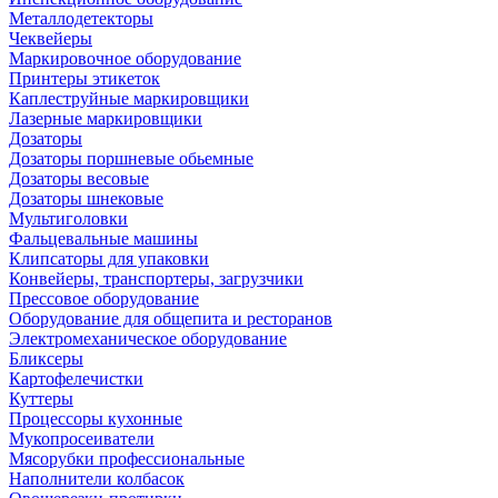
Металлодетекторы
Чеквейеры
Маркировочное оборудование
Принтеры этикеток
Каплеструйные маркировщики
Лазерные маркировщики
Дозаторы
Дозаторы поршневые обьемные
Дозаторы весовые
Дозаторы шнековые
Мультиголовки
Фальцевальные машины
Клипсаторы для упаковки
Конвейеры, транспортеры, загрузчики
Прессовое оборудование
Оборудование для общепита и ресторанов
Электромеханическое оборудование
Бликсеры
Картофелечистки
Куттеры
Процессоры кухонные
Мукопросеиватели
Мясорубки профессиональные
Наполнители колбасок