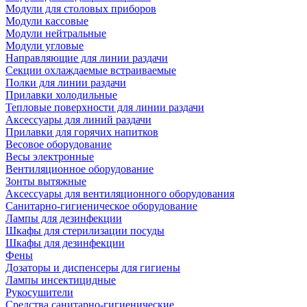
Модули для столовых приборов
Модули кассовые
Модули нейтральные
Модули угловые
Направляющие для линии раздачи
Секции охлаждаемые встраиваемые
Полки для линии раздачи
Прилавки холодильные
Тепловые поверхности для линии раздачи
Аксессуары для линий раздачи
Прилавки для горячих напитков
Весовое оборудование
Весы электронные
Вентиляционное оборудование
Зонты вытяжные
Аксессуары для вентиляционного оборудования
Санитарно-гигиеническое оборудование
Лампы для дезинфекции
Шкафы для стерилизации посуды
Шкафы для дезинфекции
Фены
Дозаторы и диспенсеры для гигиены
Лампы инсектицидные
Рукосушители
Средства санитарно-гигиенические