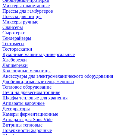
Овощерезки-протирки
Миксеры планетарные
Прессы для гамбургеров
Прессы для пиццы
Миксеры ручные
Слайсеры
Сыротерки
Тендерайзеры
Тестомесы
Тестораскатки
Кухонные машины универсальные
Хлеборезки
Лапшерезки
Коллоидные мельницы
Аксессуары для электромеханического оборудования
Дробилки, измельчители, жернова
Тепловое оборудование
Печи на древесном топливе
Шкафы тепловые для хранения
Аппараты варочные
Дегидраторы
Камеры ферментационные
Аппараты для Sous Vide
Витрины тепловые
Поверхности жарочные