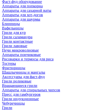
Фаст-фуд оборудование
Аппараты для попкорна
Аппараты для сахарной ваты
Аппараты для хот-догов
Аппараты для шаурмы
Блинницы
Вафельницы
Грили для кур
Грили саламандра
Грили контактные
Грили лавовые
Печи микроволновые
Аппараты пончиковые
Рисоварки и термосы для риса
Тостеры
Фритюрницы
Шашлычницы и мангалы
Аксессуары для фаст-фуд
Грили роликовые
Вращающиеся грили
Аппараты для спиральных чипсов
Пресс для гамбургеров
Грили индукционные
Чебуречницы
Грили