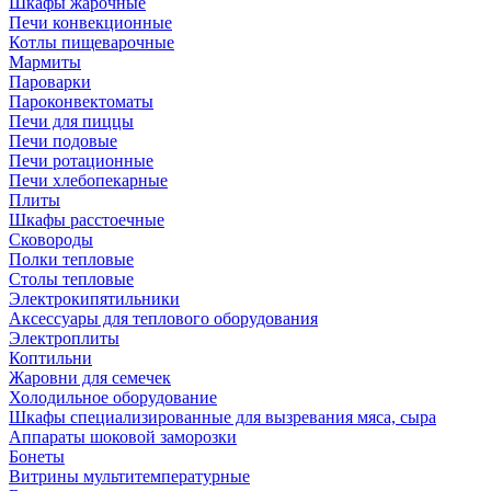
Шкафы жарочные
Печи конвекционные
Котлы пищеварочные
Мармиты
Пароварки
Пароконвектоматы
Печи для пиццы
Печи подовые
Печи ротационные
Печи хлебопекарные
Плиты
Шкафы расстоечные
Сковороды
Полки тепловые
Столы тепловые
Электрокипятильники
Аксессуары для теплового оборудования
Электроплиты
Коптильни
Жаровни для семечек
Холодильное оборудование
Шкафы специализированные для вызревания мяса, сыра
Аппараты шоковой заморозки
Бонеты
Витрины мультитемпературные