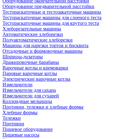
Оборудование окончательной расстойки
Оборудование предварительной расстойки
Тестораскаточные и тестозакаточные машины
Тестораскаточные машины для слоеного теста
Тестораскаточные машины для крутого теста
Хлеборезательные машины
Автоматические хлеборезки
Полуавтоматические хлеборезки
Машины для нарезки тортов и бисквита
Отсадочные и формовочные машины
Шприцы-дозаторы
Дражировочные барабаны
Варочные котлы и кремоварки
Паровые варочные котлы
Электрические варочные котлы
Измельчители
Измельчители для сахара
Измельчители для сухарей
Коллоидные мельницы
Противни, тележки и хлебные формы
Хлебные формы
Тележки
Противни
Пищевое оборудование
Пищевые насосы