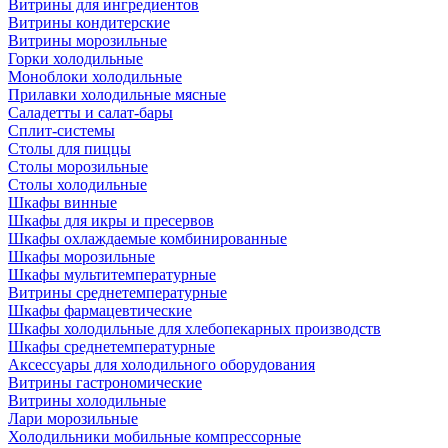
Витрины для ингредиентов
Витрины кондитерские
Витрины морозильные
Горки холодильные
Моноблоки холодильные
Прилавки холодильные мясные
Саладетты и салат-бары
Сплит-системы
Столы для пиццы
Столы морозильные
Столы холодильные
Шкафы винные
Шкафы для икры и пресервов
Шкафы охлаждаемые комбинированные
Шкафы морозильные
Шкафы мультитемпературные
Витрины среднетемпературные
Шкафы фармацевтические
Шкафы холодильные для хлебопекарных производств
Шкафы среднетемпературные
Аксессуары для холодильного оборудования
Витрины гастрономические
Витрины холодильные
Лари морозильные
Холодильники мобильные компрессорные