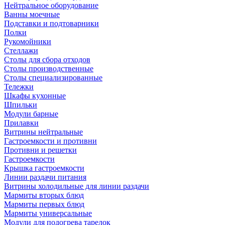
Нейтральное оборудование
Ванны моечные
Подставки и подтоварники
Полки
Рукомойники
Стеллажи
Столы для сбора отходов
Столы производственные
Столы специализированные
Тележки
Шкафы кухонные
Шпильки
Модули барные
Прилавки
Витрины нейтральные
Гастроемкости и противни
Противни и решетки
Гастроемкости
Крышка гастроемкости
Линии раздачи питания
Витрины холодильные для линии раздачи
Мармиты вторых блюд
Мармиты первых блюд
Мармиты универсальные
Модули для подогрева тарелок