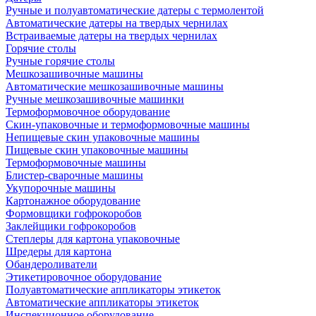
Ручные и полуавтоматические датеры с термолентой
Автоматические датеры на твердых чернилах
Встраиваемые датеры на твердых чернилах
Горячие столы
Ручные горячие столы
Мешкозашивочные машины
Автоматические мешкозашивочные машины
Ручные мешкозашивочные машинки
Термоформовочное оборудование
Скин-упаковочные и термоформовочные машины
Непищевые скин упаковочные машины
Пищевые скин упаковочные машины
Термоформовочные машины
Блистер-сварочные машины
Укупорочные машины
Картонажное оборудование
Формовщики гофрокоробов
Заклейщики гофрокоробов
Степлеры для картона упаковочные
Шредеры для картона
Обандероливатели
Этикетировочное оборудование
Полуавтоматические аппликаторы этикеток
Автоматические аппликаторы этикеток
Инспекционное оборудование