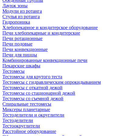
Обеденные группы
Лаунж зоны
Модули из ротанга
Стулья из ротанга
Гидропоника
Хлебопекарное и кондитерское оборудование
Печи хлебопекарные и кондитерские
Печи ротационные
Печи подовые
Печи конвекционные
Печи для пиццы
Комбинированные конвекционные печи
Пекарские шкафы
Тестомесы
Тестомесы для крутого теста
Тестомесы с гидравлическим опрокидыванием
Тестомесы с откатной дежой
Тестомесы со стационарной дежой
Тестомесы со съемной дежой
Спиральные тестомесы
Миксеры планетарные
Тестоделители и округлители
Тестоделители
Тестоокруглители
Расстойное оборудование