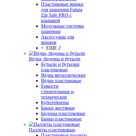
Пластиковые ящики
для хранения Futura
Zip Safe PRO с
крышкой
Модульные системы
хранения
Аксессуары для
ящиков
+ ЕЩЕ 2
Вёдра, бидоны и бутыли
Бутыли и бутылки
пластиковые
Вёдра металлические
Вёдра пластиковые
Ёмкости
строительные и
технические
Куботейнеры
Банки жестяные
Бидоны пластиковые
Банки пластиковые
Паллеты пластиковые
Пластиковые паллеты