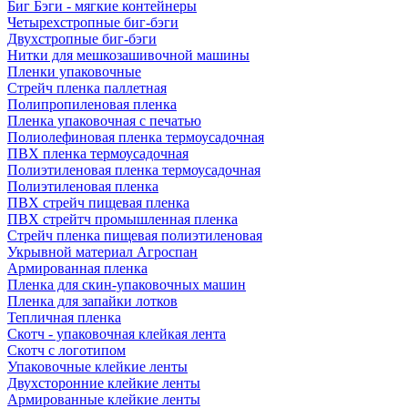
Биг Бэги - мягкие контейнеры
Четырехстропные биг-бэги
Двухстропные биг-бэги
Нитки для мешкозашивочной машины
Пленки упаковочные
Стрейч пленка паллетная
Полипропиленовая пленка
Пленка упаковочная с печатью
Полиолефиновая пленка термоусадочная
ПВХ пленка термоусадочная
Полиэтиленовая пленка термоусадочная
Полиэтиленовая пленка
ПВХ стрейч пищевая пленка
ПВХ стрейтч промышленная пленка
Стрейч пленка пищевая полиэтиленовая
Укрывной материал Агроспан
Армированная пленка
Пленка для скин-упаковочных машин
Пленка для запайки лотков
Тепличная пленка
Скотч - упаковочная клейкая лента
Скотч с логотипом
Упаковочные клейкие ленты
Двухсторонние клейкие ленты
Армированные клейкие ленты