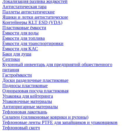
Локализация разлива жидкостей
Антистатическая тара
Паллеты антистатические
Ящики и лотки антистатические
Контейнеры KLT ESD (VDA)
Пластиковые ёмкости
Ёмкости для воды
Ёмкости для топлива
Ёмкости для транспортировки
Ёмкости для КАС
Баки для душа
Септики
Кухонный инвентарь для предприятий общественного
питания
Гастроёмкости
Доски разделочные пластиковые
Подносы пластиковые
Одноразовая посуда пластиковая
Упаковка для кейтеринга
Упаковочные материалы
Антипригарные материалы
Тефлоновая лакоткань
Силапен (силиконовые коврики и рулоны)
Тефлоновые ленты PTFE для запайщиков и упаковщиков
Тефлоновый скотч