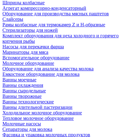
Шприцы колбасные
Агрегат компрессорно-конденсаторный
Оборудование для производства мясных паштетов
Слайсеры
Рамы колбасные для термокамер Z и H-образные
Стерилизаторы для ножей
Комплект оборудования для цеха холодного и горячего
копчения рыбы
Насосы для перекачки фарша
Маринаторы для мяса
Вспомогательное оборудование
Молочное оборудование
Оборудование для анализа качества молока
Емкостное оборудование для молока
Ванны моечные
Ванны охлаждения
Ванны сыродельные
Ванны творожные
Ванны технологические
Ванны длительной пастеризации
Холодильное молочное оборудование
Тепловое молочное оборудование
Молочные насосы
Сепараторы для молока
Фасовка и упаковка молочных продуктов