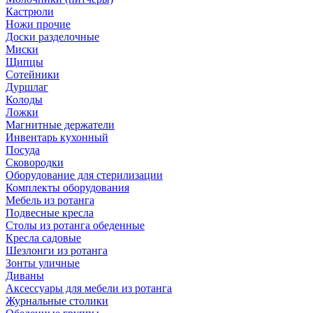
Кастрюли
Ножи прочие
Доски разделочные
Миски
Щипцы
Сотейники
Дуршлаг
Колоды
Ложки
Магнитные держатели
Инвентарь кухонный
Посуда
Сковородки
Оборудование для стерилизации
Комплекты оборудования
Мебель из ротанга
Подвесные кресла
Столы из ротанга обеденные
Кресла садовые
Шезлонги из ротанга
Зонты уличные
Диваны
Аксессуары для мебели из ротанга
Журнальные столики