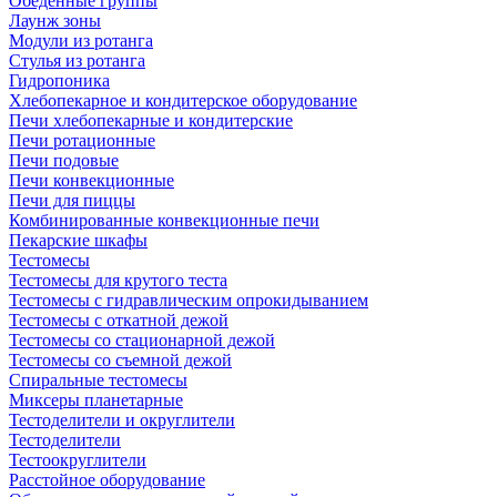
Обеденные группы
Лаунж зоны
Модули из ротанга
Стулья из ротанга
Гидропоника
Хлебопекарное и кондитерское оборудование
Печи хлебопекарные и кондитерские
Печи ротационные
Печи подовые
Печи конвекционные
Печи для пиццы
Комбинированные конвекционные печи
Пекарские шкафы
Тестомесы
Тестомесы для крутого теста
Тестомесы с гидравлическим опрокидыванием
Тестомесы с откатной дежой
Тестомесы со стационарной дежой
Тестомесы со съемной дежой
Спиральные тестомесы
Миксеры планетарные
Тестоделители и округлители
Тестоделители
Тестоокруглители
Расстойное оборудование