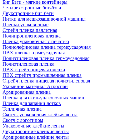
Биг Бэги - мягкие контейнеры
Четырехстропные биг-бэги
Двухстропные биг-бэги
Нитки для мешкозашивочной машины
Пленки упаковочные
Стрейч пленка паллетная
Полипропиленовая пленка
Пленка упаковочная с печатью
Полиолефиновая пленка термоусадочная
ПВХ пленка термоусадочная
Полиэтиленовая пленка термоусадочная
Полиэтиленовая пленка
ПВХ стрейч пищевая пленка
ПВХ стрейтч промышленная пленка
Стрейч пленка пищевая полиэтиленовая
Укрывной материал Агроспан
Армированная пленка
Пленка для скин-упаковочных машин
Пленка для запайки лотков
Тепличная пленка
Скотч - упаковочная клейкая лента
Скотч с логотипом
Упаковочные клейкие ленты
Двухсторонние клейкие ленты
Армированные клейкие ленты