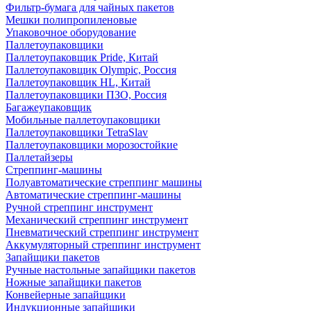
Фильтр-бумага для чайных пакетов
Мешки полипропиленовые
Упаковочное оборудование
Паллетоупаковщики
Паллетоупаковщик Pride, Китай
Паллетоупаковщик Olympic, Россия
Паллетоупаковщик HL, Китай
Паллетоупаковщики ПЗО, Россия
Багажеупаковщик
Мобильные паллетоупаковщики
Паллетоупаковщики TetraSlav
Паллетоупаковщики морозостойкие
Паллетайзеры
Стреппинг-машины
Полуавтоматические стреппинг машины
Автоматические стреппинг-машины
Ручной стреппинг инструмент
Механический стреппинг инструмент
Пневматический стреппинг инструмент
Аккумуляторный стреппинг инструмент
Запайщики пакетов
Ручные настольные запайщики пакетов
Ножные запайщики пакетов
Конвейерные запайщики
Индукционные запайщики