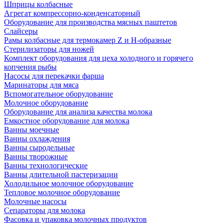
Шприцы колбасные
Агрегат компрессорно-конденсаторный
Оборудование для производства мясных паштетов
Слайсеры
Рамы колбасные для термокамер Z и H-образные
Стерилизаторы для ножей
Комплект оборудования для цеха холодного и горячего
копчения рыбы
Насосы для перекачки фарша
Маринаторы для мяса
Вспомогательное оборудование
Молочное оборудование
Оборудование для анализа качества молока
Емкостное оборудование для молока
Ванны моечные
Ванны охлаждения
Ванны сыродельные
Ванны творожные
Ванны технологические
Ванны длительной пастеризации
Холодильное молочное оборудование
Тепловое молочное оборудование
Молочные насосы
Сепараторы для молока
Фасовка и упаковка молочных продуктов