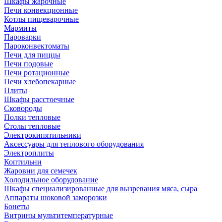
Шкафы жарочные
Печи конвекционные
Котлы пищеварочные
Мармиты
Пароварки
Пароконвектоматы
Печи для пиццы
Печи подовые
Печи ротационные
Печи хлебопекарные
Плиты
Шкафы расстоечные
Сковороды
Полки тепловые
Столы тепловые
Электрокипятильники
Аксессуары для теплового оборудования
Электроплиты
Коптильни
Жаровни для семечек
Холодильное оборудование
Шкафы специализированные для вызревания мяса, сыра
Аппараты шоковой заморозки
Бонеты
Витрины мультитемпературные