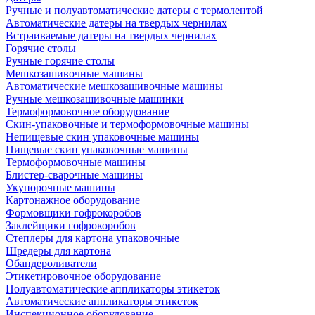
Ручные и полуавтоматические датеры с термолентой
Автоматические датеры на твердых чернилах
Встраиваемые датеры на твердых чернилах
Горячие столы
Ручные горячие столы
Мешкозашивочные машины
Автоматические мешкозашивочные машины
Ручные мешкозашивочные машинки
Термоформовочное оборудование
Скин-упаковочные и термоформовочные машины
Непищевые скин упаковочные машины
Пищевые скин упаковочные машины
Термоформовочные машины
Блистер-сварочные машины
Укупорочные машины
Картонажное оборудование
Формовщики гофрокоробов
Заклейщики гофрокоробов
Степлеры для картона упаковочные
Шредеры для картона
Обандероливатели
Этикетировочное оборудование
Полуавтоматические аппликаторы этикеток
Автоматические аппликаторы этикеток
Инспекционное оборудование