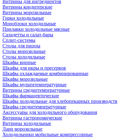
Витрины для ингредиентов
Витрины кондитерские
Витрины морозильные
Горки холодильные
Моноблоки холодильные
Прилавки холодильные мясные
Саладетты и салат-бары
Сплит-системы
Столы для пиццы
Столы морозильные
Столы холодильные
Шкафы винные
Шкафы для икры и пресервов
Шкафы охлаждаемые комбинированные
Шкафы морозильные
Шкафы мультитемпературные
Витрины среднетемпературные
Шкафы фармацевтические
Шкафы холодильные для хлебопекарных производств
Шкафы среднетемпературные
Аксессуары для холодильного оборудования
Витрины гастрономические
Витрины холодильные
Лари морозильные
Холодильники мобильные компрессорные