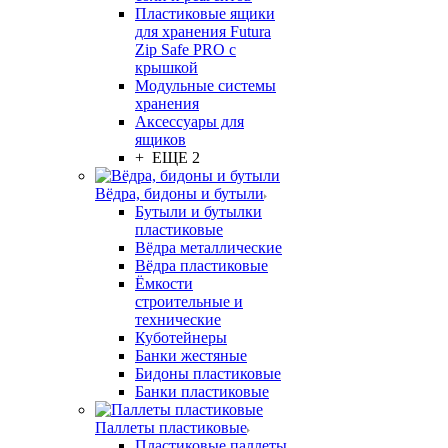
Пластиковые ящики
для хранения Futura
Zip Safe PRO с
крышкой
Модульные системы
хранения
Аксессуары для
ящиков
+ ЕЩЕ 2
Вёдра, бидоны и бутыли
Бутыли и бутылки
пластиковые
Вёдра металлические
Вёдра пластиковые
Ёмкости
строительные и
технические
Куботейнеры
Банки жестяные
Бидоны пластиковые
Банки пластиковые
Паллеты пластиковые
Пластиковые паллеты