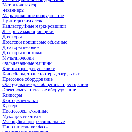
Металлодетекторы
Чеквейеры
Маркировочное оборудование
Принтеры этикеток
Каплеструйные маркировщики
Лазерные маркировщики
Дозаторы
Дозаторы поршневые обьемные
Дозаторы весовые
Дозаторы шнековые
Мультиголовки
Фальцевальные машины
Клипсаторы для упаковки
Конвейеры, транспортеры, загрузчики
Прессовое оборудование
Оборудование для общепита и ресторанов
Электромеханическое оборудование
Бликсеры
Картофелечистки
Куттеры
Процессоры кухонные
Мукопросеиватели
Мясорубки профессиональные
Наполнители колбасок