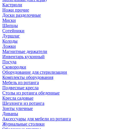
Кастрюли
Ножи прочие
Доски разделочные
Миски
Щипцы
Сотейники
Дуршлаг
Колоды
Ложки
Магнитные держатели
Инвентарь кухонный
Посуда
Сковородки
Оборудование для стерилизации
Комплекты оборудования
Мебель из ротанга
Подвесные кресла
Столы из ротанга обеденные
Кресла садовые
Шезлонги из ротанга
Зонты уличные
Диваны
Аксессуары для мебели из ротанга
Журнальные столики