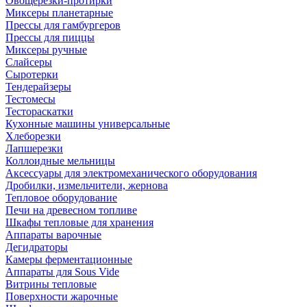
Овощерезки-протирки
Миксеры планетарные
Прессы для гамбургеров
Прессы для пиццы
Миксеры ручные
Слайсеры
Сыротерки
Тендерайзеры
Тестомесы
Тестораскатки
Кухонные машины универсальные
Хлеборезки
Лапшерезки
Коллоидные мельницы
Аксессуары для электромеханического оборудования
Дробилки, измельчители, жернова
Тепловое оборудование
Печи на древесном топливе
Шкафы тепловые для хранения
Аппараты варочные
Дегидраторы
Камеры ферментационные
Аппараты для Sous Vide
Витрины тепловые
Поверхности жарочные