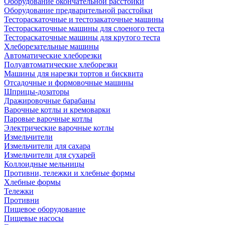
Оборудование окончательной расстойки
Оборудование предварительной расстойки
Тестораскаточные и тестозакаточные машины
Тестораскаточные машины для слоеного теста
Тестораскаточные машины для крутого теста
Хлеборезательные машины
Автоматические хлеборезки
Полуавтоматические хлеборезки
Машины для нарезки тортов и бисквита
Отсадочные и формовочные машины
Шприцы-дозаторы
Дражировочные барабаны
Варочные котлы и кремоварки
Паровые варочные котлы
Электрические варочные котлы
Измельчители
Измельчители для сахара
Измельчители для сухарей
Коллоидные мельницы
Противни, тележки и хлебные формы
Хлебные формы
Тележки
Противни
Пищевое оборудование
Пищевые насосы