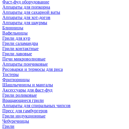
Фаст-фуд оборудование
Аппараты для попкорна
Аппараты для сахарной ваты
Аппараты для хот-догов
Аппараты для шаурмы
Блинницы
Вафельницы
Грили для кур
Грили саламандра
Грили контактные
Грили лавовые
Печи микроволновые
Аппараты пончиковые
Рисоварки и термосы для риса
Тостеры
Фритюрницы
Шашлычницы и мангалы
Аксессуары для фаст-фуд
Грили роликовые
Вращающиеся грили
Аппараты для спиральных чипсов
Пресс для гамбургеров
Грили индукционные
Чебуречницы
Грили