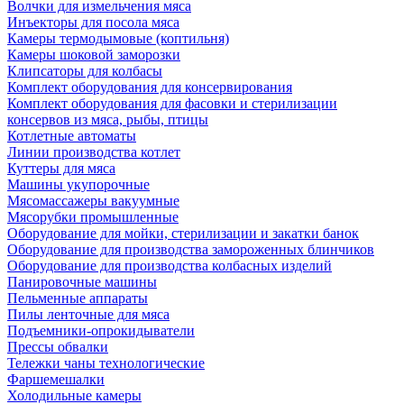
Волчки для измельчения мяса
Инъекторы для посола мяса
Камеры термодымовые (коптильня)
Камеры шоковой заморозки
Клипсаторы для колбасы
Комплект оборудования для консервирования
Комплект оборудования для фасовки и стерилизации
консервов из мяса, рыбы, птицы
Котлетные автоматы
Линии производства котлет
Куттеры для мяса
Машины укупорочные
Мясомассажеры вакуумные
Мясорубки промышленные
Оборудование для мойки, стерилизации и закатки банок
Оборудование для производства замороженных блинчиков
Оборудование для производства колбасных изделий
Панировочные машины
Пельменные аппараты
Пилы ленточные для мяса
Подъемники-опрокидыватели
Прессы обвалки
Тележки чаны технологические
Фаршемешалки
Холодильные камеры