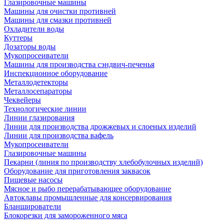
Глазировочные машины
Машины для очистки противней
Машины для смазки противней
Охладители воды
Куттеры
Дозаторы воды
Мукопросеиватели
Машины для производства сэндвич-печенья
Инспекционное оборудование
Металлодетекторы
Металлосепараторы
Чеквейеры
Технологические линии
Линии глазирования
Линии для производства дрожжевых и слоеных изделий
Линии для производства вафель
Мукопросеиватели
Глазировочные машины
Пекарни (линия по производству хлебобулочных изделий)
Оборудование для приготовления заквасок
Пищевые насосы
Мясное и рыбо перерабатывающее оборудование
Автоклавы промышленные для консервирования
Бланширователи
Блокорезки для замороженного мяса