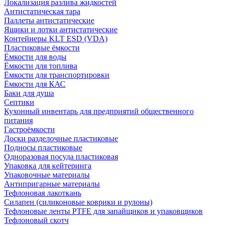
Локализация разлива жидкостей
Антистатическая тара
Паллеты антистатические
Ящики и лотки антистатические
Контейнеры KLT ESD (VDA)
Пластиковые ёмкости
Ёмкости для воды
Ёмкости для топлива
Ёмкости для транспортировки
Ёмкости для КАС
Баки для душа
Септики
Кухонный инвентарь для предприятий общественного
питания
Гастроёмкости
Доски разделочные пластиковые
Подносы пластиковые
Одноразовая посуда пластиковая
Упаковка для кейтеринга
Упаковочные материалы
Антипригарные материалы
Тефлоновая лакоткань
Силапен (силиконовые коврики и рулоны)
Тефлоновые ленты PTFE для запайщиков и упаковщиков
Тефлоновый скотч