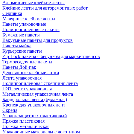
Алюминиевые клейкие ленты
Клейкие ленты для авторемонтных работ
Серпянка
Малярные клейкие ленты
Пакеты упаковочные
Полипропиленовые пакеты
Бумажные пакеты
Вакуумные пакеты для продуктов
Пакеты майка
Курьерские пакеты
Zip-Lock пакеты с бегунком для маркетплейсов
Термоусадочные пакеты
Пакеты Дой-пак
Деревянные хлебные лотки
Лента упаковочная
Полипропиленовая стреппинг лента
ПЭТ лента упаковочная
Металлическая упаковочная лента
Бандерольная лента (бумажная)
Крепеж для упаковочных лент
Скрепа
Уголок защитных пластиковый
Пряжка пластиковая
Пряжка металлическая
Упаковочные материалы с логотипом