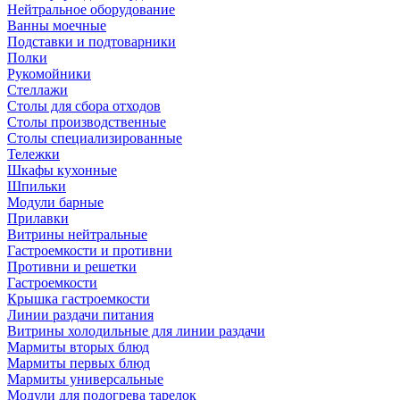
Нейтральное оборудование
Ванны моечные
Подставки и подтоварники
Полки
Рукомойники
Стеллажи
Столы для сбора отходов
Столы производственные
Столы специализированные
Тележки
Шкафы кухонные
Шпильки
Модули барные
Прилавки
Витрины нейтральные
Гастроемкости и противни
Противни и решетки
Гастроемкости
Крышка гастроемкости
Линии раздачи питания
Витрины холодильные для линии раздачи
Мармиты вторых блюд
Мармиты первых блюд
Мармиты универсальные
Модули для подогрева тарелок