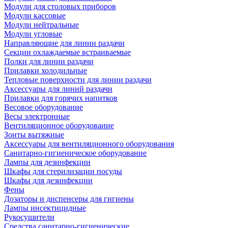
Модули для столовых приборов
Модули кассовые
Модули нейтральные
Модули угловые
Направляющие для линии раздачи
Секции охлаждаемые встраиваемые
Полки для линии раздачи
Прилавки холодильные
Тепловые поверхности для линии раздачи
Аксессуары для линий раздачи
Прилавки для горячих напитков
Весовое оборудование
Весы электронные
Вентиляционное оборудование
Зонты вытяжные
Аксессуары для вентиляционного оборудования
Санитарно-гигиеническое оборудование
Лампы для дезинфекции
Шкафы для стерилизации посуды
Шкафы для дезинфекции
Фены
Дозаторы и диспенсеры для гигиены
Лампы инсектицидные
Рукосушители
Средства санитарно-гигиенические