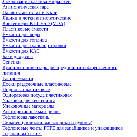
Локализация разлива жидкостей
Антистатическая тара
Паллеты антистатические
Ящики и лотки антистатические
Контейнеры KLT ESD (VDA)
Пластиковые ёмкости
Ёмкости для воды
Ёмкости для топлива
Ёмкости для транспортировки
Ёмкости для КАС
Баки для душа
Септики
Кухонный инвентарь для предприятий общественного
питания
Гастроёмкости
Доски разделочные пластиковые
Подносы пластиковые
Одноразовая посуда пластиковая
Упаковка для кейтеринга
Упаковочные материалы
Антипригарные материалы
Тефлоновая лакоткань
Силапен (силиконовые коврики и рулоны)
Тефлоновые ленты PTFE для запайщиков и упаковщиков
Тефлоновый скотч