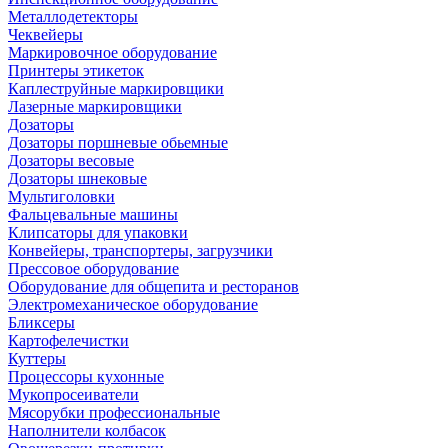
Металлодетекторы
Чеквейеры
Маркировочное оборудование
Принтеры этикеток
Каплеструйные маркировщики
Лазерные маркировщики
Дозаторы
Дозаторы поршневые обьемные
Дозаторы весовые
Дозаторы шнековые
Мультиголовки
Фальцевальные машины
Клипсаторы для упаковки
Конвейеры, транспортеры, загрузчики
Прессовое оборудование
Оборудование для общепита и ресторанов
Электромеханическое оборудование
Бликсеры
Картофелечистки
Куттеры
Процессоры кухонные
Мукопросеиватели
Мясорубки профессиональные
Наполнители колбасок