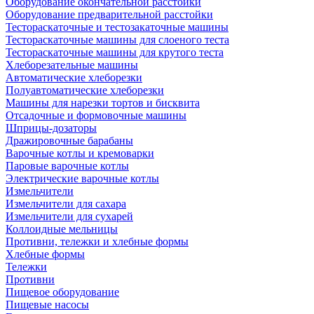
Оборудование окончательной расстойки
Оборудование предварительной расстойки
Тестораскаточные и тестозакаточные машины
Тестораскаточные машины для слоеного теста
Тестораскаточные машины для крутого теста
Хлеборезательные машины
Автоматические хлеборезки
Полуавтоматические хлеборезки
Машины для нарезки тортов и бисквита
Отсадочные и формовочные машины
Шприцы-дозаторы
Дражировочные барабаны
Варочные котлы и кремоварки
Паровые варочные котлы
Электрические варочные котлы
Измельчители
Измельчители для сахара
Измельчители для сухарей
Коллоидные мельницы
Противни, тележки и хлебные формы
Хлебные формы
Тележки
Противни
Пищевое оборудование
Пищевые насосы