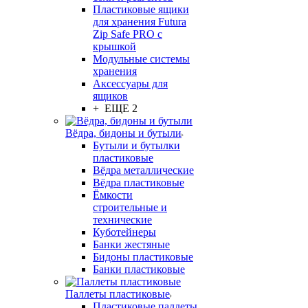
Пластиковые ящики
для хранения Futura
Zip Safe PRO с
крышкой
Модульные системы
хранения
Аксессуары для
ящиков
+ ЕЩЕ 2
Вёдра, бидоны и бутыли
Бутыли и бутылки
пластиковые
Вёдра металлические
Вёдра пластиковые
Ёмкости
строительные и
технические
Куботейнеры
Банки жестяные
Бидоны пластиковые
Банки пластиковые
Паллеты пластиковые
Пластиковые паллеты