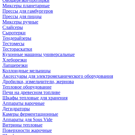
Овощерезки-протирки
Миксеры планетарные
Прессы для гамбургеров
Прессы для пиццы
Миксеры ручные
Слайсеры
Сыротерки
Тендерайзеры
Тестомесы
Тестораскатки
Кухонные машины универсальные
Хлеборезки
Лапшерезки
Коллоидные мельницы
Аксессуары для электромеханического оборудования
Дробилки, измельчители, жернова
Тепловое оборудование
Печи на древесном топливе
Шкафы тепловые для хранения
Аппараты варочные
Дегидраторы
Камеры ферментационные
Аппараты для Sous Vide
Витрины тепловые
Поверхности жарочные