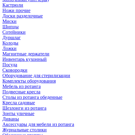
Кастрюли
Ножи прочие
Доски разделочные
Миски
Щипцы
Сотейники
Дуршлаг
Колоды
Ложки
Магнитные держатели
Инвентарь кухонный
Посуда
Сковородки
Оборудование для стерилизации
Комплекты оборудования
Мебель из ротанга
Подвесные кресла
Столы из ротанга обеденные
Кресла садовые
Шезлонги из ротанга
Зонты уличные
Диваны
Аксессуары для мебели из ротанга
Журнальные столики