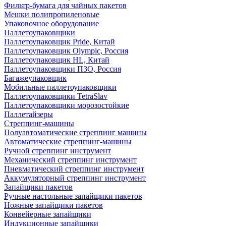
Фильтр-бумага для чайных пакетов
Мешки полипропиленовые
Упаковочное оборудование
Паллетоупаковщики
Паллетоупаковщик Pride, Китай
Паллетоупаковщик Olympic, Россия
Паллетоупаковщик HL, Китай
Паллетоупаковщики ПЗО, Россия
Багажеупаковщик
Мобильные паллетоупаковщики
Паллетоупаковщики TetraSlav
Паллетоупаковщики морозостойкие
Паллетайзеры
Стреппинг-машины
Полуавтоматические стреппинг машины
Автоматические стреппинг-машины
Ручной стреппинг инструмент
Механический стреппинг инструмент
Пневматический стреппинг инструмент
Аккумуляторный стреппинг инструмент
Запайщики пакетов
Ручные настольные запайщики пакетов
Ножные запайщики пакетов
Конвейерные запайщики
Индукционные запайщики