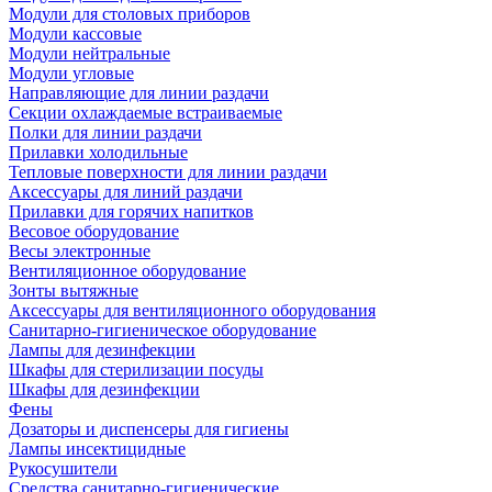
Модули для столовых приборов
Модули кассовые
Модули нейтральные
Модули угловые
Направляющие для линии раздачи
Секции охлаждаемые встраиваемые
Полки для линии раздачи
Прилавки холодильные
Тепловые поверхности для линии раздачи
Аксессуары для линий раздачи
Прилавки для горячих напитков
Весовое оборудование
Весы электронные
Вентиляционное оборудование
Зонты вытяжные
Аксессуары для вентиляционного оборудования
Санитарно-гигиеническое оборудование
Лампы для дезинфекции
Шкафы для стерилизации посуды
Шкафы для дезинфекции
Фены
Дозаторы и диспенсеры для гигиены
Лампы инсектицидные
Рукосушители
Средства санитарно-гигиенические