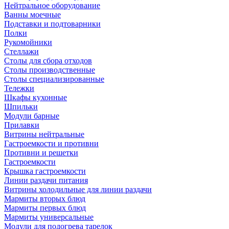
Нейтральное оборудование
Ванны моечные
Подставки и подтоварники
Полки
Рукомойники
Стеллажи
Столы для сбора отходов
Столы производственные
Столы специализированные
Тележки
Шкафы кухонные
Шпильки
Модули барные
Прилавки
Витрины нейтральные
Гастроемкости и противни
Противни и решетки
Гастроемкости
Крышка гастроемкости
Линии раздачи питания
Витрины холодильные для линии раздачи
Мармиты вторых блюд
Мармиты первых блюд
Мармиты универсальные
Модули для подогрева тарелок