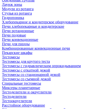
Обеденные группы
Лаунж зоны
Модули из ротанга
Стулья из ротанга
Гидропоника
Хлебопекарное и кондитерское оборудование
Печи хлебопекарные и кондитерские
Печи ротационные
Печи подовые
Печи конвекционные
Печи для пиццы
Комбинированные конвекционные печи
Пекарские шкафы
Тестомесы
Тестомесы для крутого теста
Тестомесы с гидравлическим опрокидыванием
Тестомесы с откатной дежой
Тестомесы со стационарной дежой
Тестомесы со съемной дежой
Спиральные тестомесы
Миксеры планетарные
Тестоделители и округлители
Тестоделители
Тестоокруглители
Расстойное оборудование