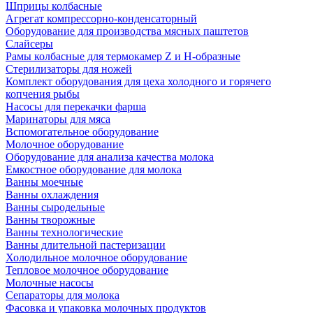
Шприцы колбасные
Агрегат компрессорно-конденсаторный
Оборудование для производства мясных паштетов
Слайсеры
Рамы колбасные для термокамер Z и H-образные
Стерилизаторы для ножей
Комплект оборудования для цеха холодного и горячего
копчения рыбы
Насосы для перекачки фарша
Маринаторы для мяса
Вспомогательное оборудование
Молочное оборудование
Оборудование для анализа качества молока
Емкостное оборудование для молока
Ванны моечные
Ванны охлаждения
Ванны сыродельные
Ванны творожные
Ванны технологические
Ванны длительной пастеризации
Холодильное молочное оборудование
Тепловое молочное оборудование
Молочные насосы
Сепараторы для молока
Фасовка и упаковка молочных продуктов