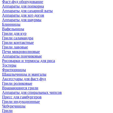
Фаст-фуд оборудование
Аппараты для попкорна
Аппараты для сахарной ваты
Аппараты для хот-догов
Аппараты для шаурмы
Блинницы
Вафельницы
Грили для кур
Грили саламандра
Грили контактные
Грили лавовые
Печи микроволновые
Аппараты пончиковые
Рисоварки и термосы для риса
Тостеры
Фритюрницы
Шашлычницы и мангалы
Аксессуары для фаст-фуд
Грили роликовые
Вращающиеся грили
Аппараты для спиральных чипсов
Пресс для гамбургеров
Грили индукционные
Чебуречницы
Грили