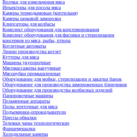
Волчки для измельчения мяса
Инъекторы для посола мяса
Камеры термодымовые (коптильня)
Камеры шоковой заморозки
Клипсаторы для колбасы
Комплект оборудования для консервирования
Комплект оборудования для фасовки и стерилизации
консервов из мяса, рыбы, птицы
Котлетные автоматы
Линии производства котлет
Куттеры для мяса
Машины укупорочные
Мясомассажеры вакуумные
Мясорубки промышленные
Оборудование для мойки, стерилизации и закатки банок
Оборудование для производства замороженных блинчиков
Оборудование для производства колбасных изделий
Панировочные машины
Пельменные аппараты
Пилы ленточные для мяса
Подъемники-опрокидыватели
Прессы обвалки
Тележки чаны технологические
Фаршемешалки
Холодильные камеры