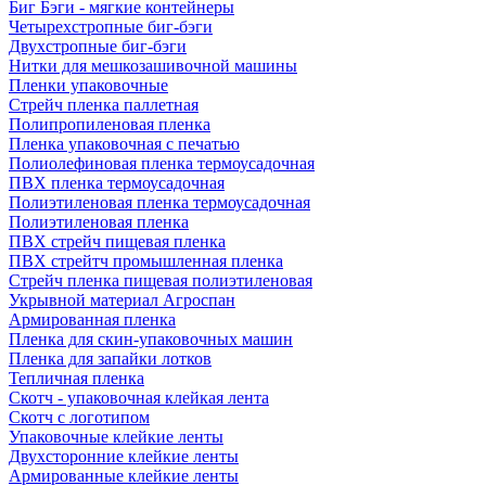
Биг Бэги - мягкие контейнеры
Четырехстропные биг-бэги
Двухстропные биг-бэги
Нитки для мешкозашивочной машины
Пленки упаковочные
Стрейч пленка паллетная
Полипропиленовая пленка
Пленка упаковочная с печатью
Полиолефиновая пленка термоусадочная
ПВХ пленка термоусадочная
Полиэтиленовая пленка термоусадочная
Полиэтиленовая пленка
ПВХ стрейч пищевая пленка
ПВХ стрейтч промышленная пленка
Стрейч пленка пищевая полиэтиленовая
Укрывной материал Агроспан
Армированная пленка
Пленка для скин-упаковочных машин
Пленка для запайки лотков
Тепличная пленка
Скотч - упаковочная клейкая лента
Скотч с логотипом
Упаковочные клейкие ленты
Двухсторонние клейкие ленты
Армированные клейкие ленты