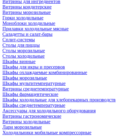
Витрины для ингредиентов
Витрины кондитерские
Витрины морозильные
Горки холодильные
Моноблоки холодильные
Прилавки холодильные мясные
Саладетты и салат-бары
Сплит-системы
Столы для пиццы
Столы морозильные
Столы холодильные
Шкафы винные
Шкафы для икры и пресервов
Шкафы охлаждаемые комбинированные
Шкафы морозильные
Шкафы мультитемпературные
Витрины среднетемпературные
Шкафы фармацевтические
Шкафы холодильные для хлебопекарных производств
Шкафы среднетемпературные
Аксессуары для холодильного оборудования
Витрины гастрономические
Витрины холодильные
Лари морозильные
Холодильники мобильные компрессорные