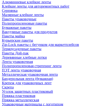
Алюминиевые клейкие ленты
Клейкие ленты для авторемонтных работ
Серпянка
Малярные клейкие ленты
Пакеты упаковочные
Полипропиленовые пакеты
Бумажные пакеты
Вакуумные пакеты для продуктов
Пакеты майка
Курьерские пакеты
Zip-Lock пакеты с бегунком для маркетплейсов
Термоусадочные пакеты
Пакеты Дой-пак
Деревянные хлебные лотки
Лента упаковочная
Полипропиленовая стреппинг лента
ПЭТ лента упаковочная
Металлическая упаковочная лента
Бандерольная лента (бумажная)
Крепеж для упаковочных лент
Скрепа
Уголок защитных пластиковый
Пряжка пластиковая
Пряжка металлическая
Упаковочные материалы с логотипом