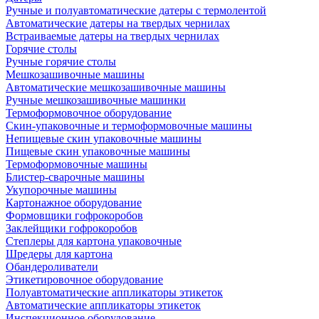
Ручные и полуавтоматические датеры с термолентой
Автоматические датеры на твердых чернилах
Встраиваемые датеры на твердых чернилах
Горячие столы
Ручные горячие столы
Мешкозашивочные машины
Автоматические мешкозашивочные машины
Ручные мешкозашивочные машинки
Термоформовочное оборудование
Скин-упаковочные и термоформовочные машины
Непищевые скин упаковочные машины
Пищевые скин упаковочные машины
Термоформовочные машины
Блистер-сварочные машины
Укупорочные машины
Картонажное оборудование
Формовщики гофрокоробов
Заклейщики гофрокоробов
Степлеры для картона упаковочные
Шредеры для картона
Обандероливатели
Этикетировочное оборудование
Полуавтоматические аппликаторы этикеток
Автоматические аппликаторы этикеток
Инспекционное оборудование