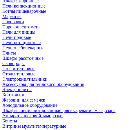
Шкафы жарочные
Печи конвекционные
Котлы пищеварочные
Мармиты
Пароварки
Пароконвектоматы
Печи для пиццы
Печи подовые
Печи ротационные
Печи хлебопекарные
Плиты
Шкафы расстоечные
Сковороды
Полки тепловые
Столы тепловые
Электрокипятильники
Аксессуары для теплового оборудования
Электроплиты
Коптильни
Жаровни для семечек
Холодильное оборудование
Шкафы специализированные для вызревания мяса, сыра
Аппараты шоковой заморозки
Бонеты
Витрины мультитемпературные