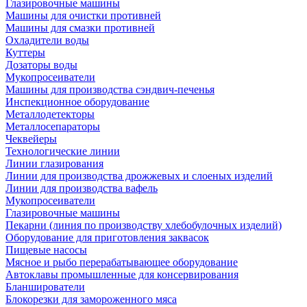
Глазировочные машины
Машины для очистки противней
Машины для смазки противней
Охладители воды
Куттеры
Дозаторы воды
Мукопросеиватели
Машины для производства сэндвич-печенья
Инспекционное оборудование
Металлодетекторы
Металлосепараторы
Чеквейеры
Технологические линии
Линии глазирования
Линии для производства дрожжевых и слоеных изделий
Линии для производства вафель
Мукопросеиватели
Глазировочные машины
Пекарни (линия по производству хлебобулочных изделий)
Оборудование для приготовления заквасок
Пищевые насосы
Мясное и рыбо перерабатывающее оборудование
Автоклавы промышленные для консервирования
Бланширователи
Блокорезки для замороженного мяса