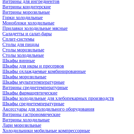
Витрины для ингредиентов
Витрины кондитерские
Витрины морозильные
Горки холодильные
Моноблоки холодильные
Прилавки холодильные мясные
Саладетты и салат-бары
Сплит-системы
Столы для пиццы
Столы морозильные
Столы холодильные
Шкафы винные
Шкафы для икры и пресервов
Шкафы охлаждаемые комбинированные
Шкафы морозильные
Шкафы мультитемпературные
Витрины среднетемпературные
Шкафы фармацевтические
Шкафы холодильные для хлебопекарных производств
Шкафы среднетемпературные
Аксессуары для холодильного оборудования
Витрины гастрономические
Витрины холодильные
Лари морозильные
Холодильники мобильные компрессорные