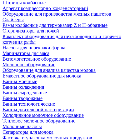
Шприцы колбасные
Агрегат компрессорно-конденсаторный
Оборудование для производства мясных паштетов
Слайсеры
Рамы колбасные для термокамер Z и H-образные
Стерилизаторы для ножей
Комплект оборудования для цеха холодного и горячего
копчения рыбы
Насосы для перекачки фарша
Маринаторы для мяса
Вспомогательное оборудование
Молочное оборудование
Оборудование для анализа качества молока
Емкостное оборудование для молока
Ванны моечные
Ванны охлаждения
Ванны сыродельные
Ванны творожные
Ванны технологические
Ванны длительной пастеризации
Холодильное молочное оборудование
Тепловое молочное оборудование
Молочные насосы
Сепараторы для молока
Фасовка и упаковка молочных продуктов