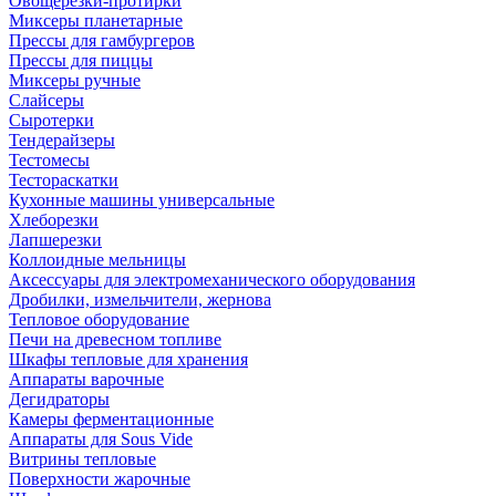
Овощерезки-протирки
Миксеры планетарные
Прессы для гамбургеров
Прессы для пиццы
Миксеры ручные
Слайсеры
Сыротерки
Тендерайзеры
Тестомесы
Тестораскатки
Кухонные машины универсальные
Хлеборезки
Лапшерезки
Коллоидные мельницы
Аксессуары для электромеханического оборудования
Дробилки, измельчители, жернова
Тепловое оборудование
Печи на древесном топливе
Шкафы тепловые для хранения
Аппараты варочные
Дегидраторы
Камеры ферментационные
Аппараты для Sous Vide
Витрины тепловые
Поверхности жарочные