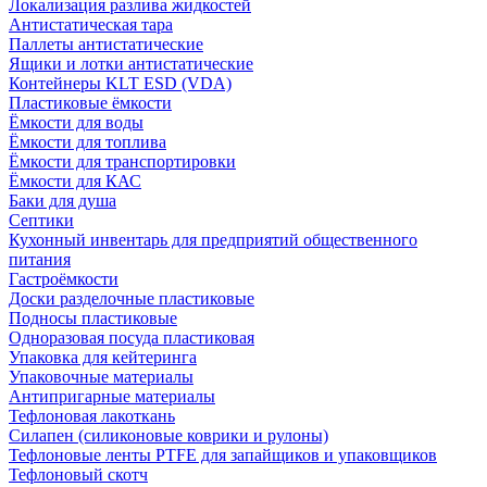
Локализация разлива жидкостей
Антистатическая тара
Паллеты антистатические
Ящики и лотки антистатические
Контейнеры KLT ESD (VDA)
Пластиковые ёмкости
Ёмкости для воды
Ёмкости для топлива
Ёмкости для транспортировки
Ёмкости для КАС
Баки для душа
Септики
Кухонный инвентарь для предприятий общественного
питания
Гастроёмкости
Доски разделочные пластиковые
Подносы пластиковые
Одноразовая посуда пластиковая
Упаковка для кейтеринга
Упаковочные материалы
Антипригарные материалы
Тефлоновая лакоткань
Силапен (силиконовые коврики и рулоны)
Тефлоновые ленты PTFE для запайщиков и упаковщиков
Тефлоновый скотч