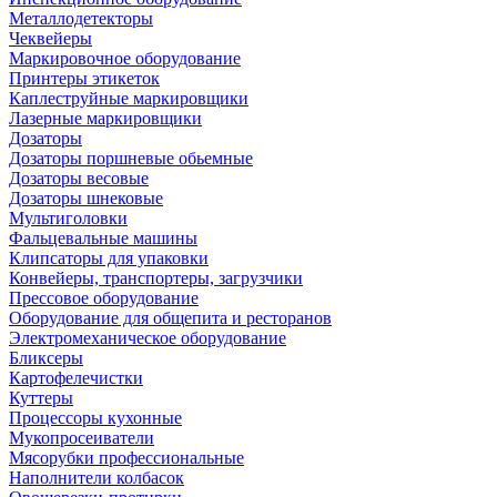
Металлодетекторы
Чеквейеры
Маркировочное оборудование
Принтеры этикеток
Каплеструйные маркировщики
Лазерные маркировщики
Дозаторы
Дозаторы поршневые обьемные
Дозаторы весовые
Дозаторы шнековые
Мультиголовки
Фальцевальные машины
Клипсаторы для упаковки
Конвейеры, транспортеры, загрузчики
Прессовое оборудование
Оборудование для общепита и ресторанов
Электромеханическое оборудование
Бликсеры
Картофелечистки
Куттеры
Процессоры кухонные
Мукопросеиватели
Мясорубки профессиональные
Наполнители колбасок