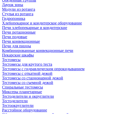
Обеденные группы
Лаунж зоны
Модули из ротанга
Стулья из ротанга
Гидропоника
Хлебопекарное и кондитерское оборудование
Печи хлебопекарные и кондитерские
Печи ротационные
Печи подовые
Печи конвекционные
Печи для пиццы
Комбинированные конвекционные печи
Пекарские шкафы
Тестомесы
Тестомесы для крутого теста
Тестомесы с гидравлическим опрокидыванием
Тестомесы с откатной дежой
Тестомесы со стационарной дежой
Тестомесы со съемной дежой
Спиральные тестомесы
Миксеры планетарные
Тестоделители и округлители
Тестоделители
Тестоокруглители
Расстойное оборудование