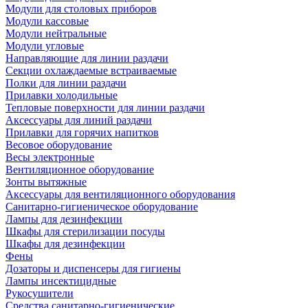
Модули для столовых приборов
Модули кассовые
Модули нейтральные
Модули угловые
Направляющие для линии раздачи
Секции охлаждаемые встраиваемые
Полки для линии раздачи
Прилавки холодильные
Тепловые поверхности для линии раздачи
Аксессуары для линий раздачи
Прилавки для горячих напитков
Весовое оборудование
Весы электронные
Вентиляционное оборудование
Зонты вытяжные
Аксессуары для вентиляционного оборудования
Санитарно-гигиеническое оборудование
Лампы для дезинфекции
Шкафы для стерилизации посуды
Шкафы для дезинфекции
Фены
Дозаторы и диспенсеры для гигиены
Лампы инсектицидные
Рукосушители
Средства санитарно-гигиенические