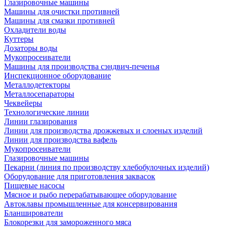
Глазировочные машины
Машины для очистки противней
Машины для смазки противней
Охладители воды
Куттеры
Дозаторы воды
Мукопросеиватели
Машины для производства сэндвич-печенья
Инспекционное оборудование
Металлодетекторы
Металлосепараторы
Чеквейеры
Технологические линии
Линии глазирования
Линии для производства дрожжевых и слоеных изделий
Линии для производства вафель
Мукопросеиватели
Глазировочные машины
Пекарни (линия по производству хлебобулочных изделий)
Оборудование для приготовления заквасок
Пищевые насосы
Мясное и рыбо перерабатывающее оборудование
Автоклавы промышленные для консервирования
Бланширователи
Блокорезки для замороженного мяса