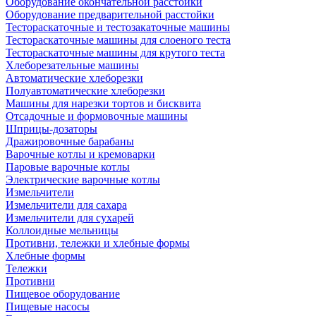
Оборудование окончательной расстойки
Оборудование предварительной расстойки
Тестораскаточные и тестозакаточные машины
Тестораскаточные машины для слоеного теста
Тестораскаточные машины для крутого теста
Хлеборезательные машины
Автоматические хлеборезки
Полуавтоматические хлеборезки
Машины для нарезки тортов и бисквита
Отсадочные и формовочные машины
Шприцы-дозаторы
Дражировочные барабаны
Варочные котлы и кремоварки
Паровые варочные котлы
Электрические варочные котлы
Измельчители
Измельчители для сахара
Измельчители для сухарей
Коллоидные мельницы
Противни, тележки и хлебные формы
Хлебные формы
Тележки
Противни
Пищевое оборудование
Пищевые насосы