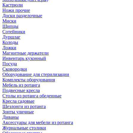
Кастрюли
Ножи прочие
Доски разделочные
Миски
Щипцы
Сотейники
Дуршлаг
Колоды
Ложки
Магнитные держатели
Инвентарь кухонный
Посуда
Сковородки
Оборудование для стерилизации
Комплекты оборудования
Мебель из ротанга
Подвесные кресла
Столы из ротанга обеденные
Кресла садовые
Шезлонги из ротанга
Зонты уличные
Диваны
Аксессуары для мебели из ротанга
Журнальные столики