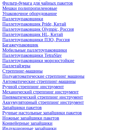
Фильтр-бумага для чайных пакетов
Мешки полипропиленовые
Упаковочное оборудование
Паллетоупаковщики
Паллетоупаковщик Pride, Китай
Паллетоупаковщик Olympic, Россия
Паллетоупаковщик HL, Китай
Паллетоупаковщики ПЗО, Россия
Багажеупаковщик
Мобильные паллетоупаковщики
Паллетоупаковщики TetraSlav
Паллетоупаковщики морозостойкие
Паллетайзеры
Стреппинг-машины
Полуавтоматические стреппинг машины
Автоматические стреппинг-машины
Ручной стреппинг инструмент
Механический стреппинг инструмент
Пневматический стреппинг инструмент
Аккумуляторный стреппинг инструмент
Запайщики пакетов
Ручные настольные запайщики пакетов
Ножные запайщики пакетов
Конвейерные запайщики
Индукционные запайщики