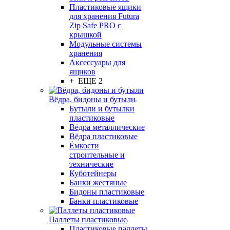
Пластиковые ящики
для хранения Futura
Zip Safe PRO с
крышкой
Модульные системы
хранения
Аксессуары для
ящиков
+ ЕЩЕ 2
Вёдра, бидоны и бутыли
Бутыли и бутылки
пластиковые
Вёдра металлические
Вёдра пластиковые
Ёмкости
строительные и
технические
Куботейнеры
Банки жестяные
Бидоны пластиковые
Банки пластиковые
Паллеты пластиковые
Пластиковые паллеты