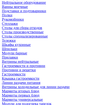
Нейтральное оборудование
Ванны моечные
Подставки и подтоварники
Полки
Рукомойники
Стеллажи
Столы для сбора отходов
Столы производственные
Столы специализированные
Тележки
Шкафы кухонные
Шпильки
Модули барные
Прилавки
Витрины нейтральные
Гастроемкости и противни
Противни и решетки
Гастроемкости
Крышка гастроемкости
Линии раздачи питания
Витрины холодильные для линии раздачи
Мармиты вторых блюд
Мармиты первых блюд
Мармиты универсальные
Модули для подогрева тарелок