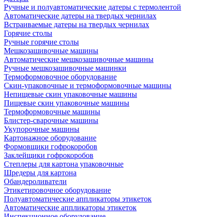
Ручные и полуавтоматические датеры с термолентой
Автоматические датеры на твердых чернилах
Встраиваемые датеры на твердых чернилах
Горячие столы
Ручные горячие столы
Мешкозашивочные машины
Автоматические мешкозашивочные машины
Ручные мешкозашивочные машинки
Термоформовочное оборудование
Скин-упаковочные и термоформовочные машины
Непищевые скин упаковочные машины
Пищевые скин упаковочные машины
Термоформовочные машины
Блистер-сварочные машины
Укупорочные машины
Картонажное оборудование
Формовщики гофрокоробов
Заклейщики гофрокоробов
Степлеры для картона упаковочные
Шредеры для картона
Обандероливатели
Этикетировочное оборудование
Полуавтоматические аппликаторы этикеток
Автоматические аппликаторы этикеток
Инспекционное оборудование