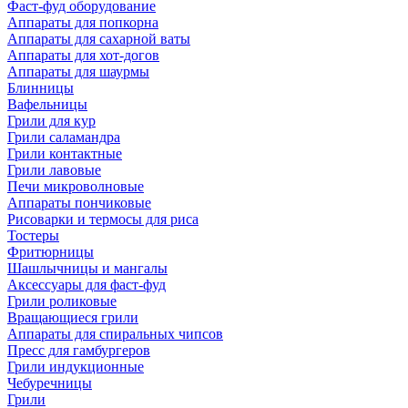
Фаст-фуд оборудование
Аппараты для попкорна
Аппараты для сахарной ваты
Аппараты для хот-догов
Аппараты для шаурмы
Блинницы
Вафельницы
Грили для кур
Грили саламандра
Грили контактные
Грили лавовые
Печи микроволновые
Аппараты пончиковые
Рисоварки и термосы для риса
Тостеры
Фритюрницы
Шашлычницы и мангалы
Аксессуары для фаст-фуд
Грили роликовые
Вращающиеся грили
Аппараты для спиральных чипсов
Пресс для гамбургеров
Грили индукционные
Чебуречницы
Грили