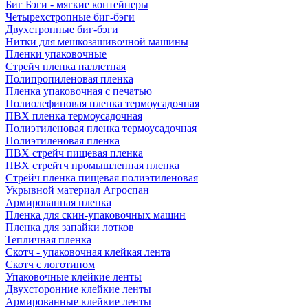
Биг Бэги - мягкие контейнеры
Четырехстропные биг-бэги
Двухстропные биг-бэги
Нитки для мешкозашивочной машины
Пленки упаковочные
Стрейч пленка паллетная
Полипропиленовая пленка
Пленка упаковочная с печатью
Полиолефиновая пленка термоусадочная
ПВХ пленка термоусадочная
Полиэтиленовая пленка термоусадочная
Полиэтиленовая пленка
ПВХ стрейч пищевая пленка
ПВХ стрейтч промышленная пленка
Стрейч пленка пищевая полиэтиленовая
Укрывной материал Агроспан
Армированная пленка
Пленка для скин-упаковочных машин
Пленка для запайки лотков
Тепличная пленка
Скотч - упаковочная клейкая лента
Скотч с логотипом
Упаковочные клейкие ленты
Двухсторонние клейкие ленты
Армированные клейкие ленты