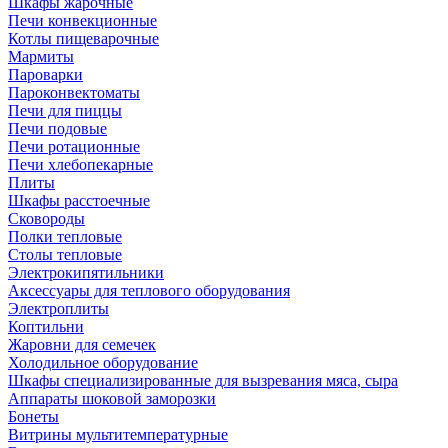
Шкафы жарочные
Печи конвекционные
Котлы пищеварочные
Мармиты
Пароварки
Пароконвектоматы
Печи для пиццы
Печи подовые
Печи ротационные
Печи хлебопекарные
Плиты
Шкафы расстоечные
Сковороды
Полки тепловые
Столы тепловые
Электрокипятильники
Аксессуары для теплового оборудования
Электроплиты
Коптильни
Жаровни для семечек
Холодильное оборудование
Шкафы специализированные для вызревания мяса, сыра
Аппараты шоковой заморозки
Бонеты
Витрины мультитемпературные