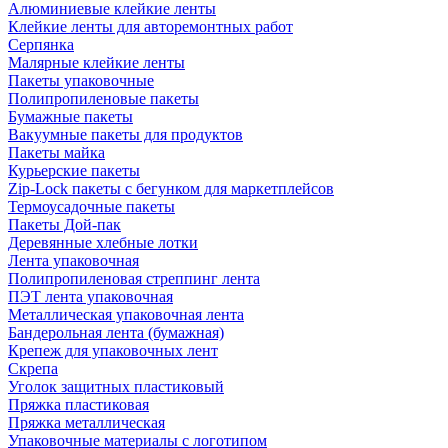
Алюминиевые клейкие ленты
Клейкие ленты для авторемонтных работ
Серпянка
Малярные клейкие ленты
Пакеты упаковочные
Полипропиленовые пакеты
Бумажные пакеты
Вакуумные пакеты для продуктов
Пакеты майка
Курьерские пакеты
Zip-Lock пакеты с бегунком для маркетплейсов
Термоусадочные пакеты
Пакеты Дой-пак
Деревянные хлебные лотки
Лента упаковочная
Полипропиленовая стреппинг лента
ПЭТ лента упаковочная
Металлическая упаковочная лента
Бандерольная лента (бумажная)
Крепеж для упаковочных лент
Скрепа
Уголок защитных пластиковый
Пряжка пластиковая
Пряжка металлическая
Упаковочные материалы с логотипом