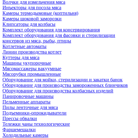
Волчки для измельчения мяса
Инъекторы для посола мяса
Камеры термодымовые (коптильня)
Камеры шоковой заморозки
Клипсаторы для колбасы
Комплект оборудования для консервирования
Комплект оборудования для фасовки и стерилизации
консервов из мяса, рыбы, птицы
Котлетные автоматы
Линии производства котлет
Куттеры для мяса
Машины укупорочные
Мясомассажеры вакуумные
Мясорубки промышленные
Оборудование для мойки, стерилизации и закатки банок
Оборудование для производства замороженных блинчиков
Оборудование для производства колбасных изделий
Панировочные машины
Пельменные аппараты
Пилы ленточные для мяса
Подъемники-опрокидыватели
Прессы обвалки
Тележки чаны технологические
Фаршемешалки
Холодильные камеры