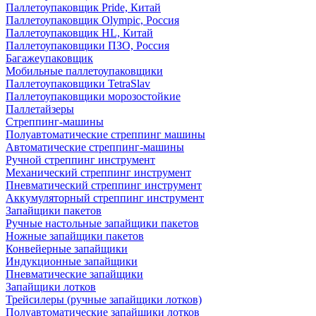
Паллетоупаковщик Pride, Китай
Паллетоупаковщик Olympic, Россия
Паллетоупаковщик HL, Китай
Паллетоупаковщики ПЗО, Россия
Багажеупаковщик
Мобильные паллетоупаковщики
Паллетоупаковщики TetraSlav
Паллетоупаковщики морозостойкие
Паллетайзеры
Стреппинг-машины
Полуавтоматические стреппинг машины
Автоматические стреппинг-машины
Ручной стреппинг инструмент
Механический стреппинг инструмент
Пневматический стреппинг инструмент
Аккумуляторный стреппинг инструмент
Запайщики пакетов
Ручные настольные запайщики пакетов
Ножные запайщики пакетов
Конвейерные запайщики
Индукционные запайщики
Пневматические запайщики
Запайщики лотков
Трейсилеры (ручные запайщики лотков)
Полуавтоматические запайщики лотков