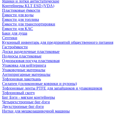
Ящики и лотки антистатические
Контейнеры KLT ESD (VDA)
Пластиковые ёмкости
Ёмкости для воды
Ёмкости для топлива
Ёмкости для транспортировки
Ёмкости для КАС
Баки для душа
Септики
Кухонный инвентарь для предприятий общественного питания
Гастроёмкости
Доски разделочные пластиковые
Подносы пластиковые
Одноразовая посуда пластиковая
Упаковка для кейтеринга
Упаковочные материалы
Антипригарные материалы
Тефлоновая лакоткань
Силапен (силиконовые коврики и рулоны)
Тефлоновые ленты PTFE для запайщиков и упаковщиков
Тефлоновый скотч
Биг Бэги - мягкие контейнеры
Четырехстропные биг-бэги
Двухстропные биг-бэги
Нитки для мешкозашивочной машины