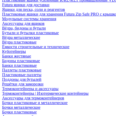
Пластиковые ящики усиленные R/RL-KLT промышленные VD
Futura ящики для доставки
Ящики для песка, соли и реагентов
Пластиковые ящики для хранения Futura Zip Safe PRO с крышк
Модульные системы хранения
Аксессуары для ящиков
Вёдра, бидоны и бутыли
Бутыли и бутылки пластиковые
Вёдра металлические
Вёдра пластиковые
Ёмкости строительные и технические
Куботейнеры
Банки жестяные
Бидоны пластиковые
Банки пластиковые
Паллеты пластиковые
Пластиковые паллеты
Поддоны для бутылей
Решётки для заморозки
Термоконтейнеры и аксессуары
Термоконтейнеры | Изотермические контейнеры
Аксессуары для термоконтейнеров
Бочки пластиковые и металлические
Бочки металлические
Бочки пластиковые