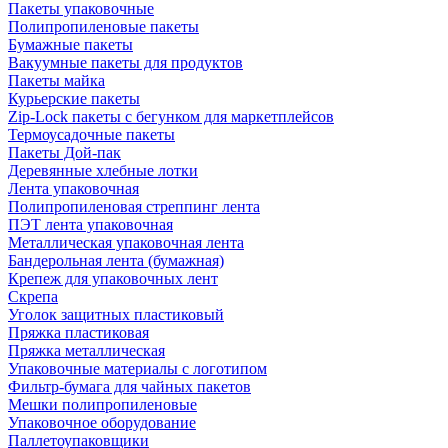
Пакеты упаковочные
Полипропиленовые пакеты
Бумажные пакеты
Вакуумные пакеты для продуктов
Пакеты майка
Курьерские пакеты
Zip-Lock пакеты с бегунком для маркетплейсов
Термоусадочные пакеты
Пакеты Дой-пак
Деревянные хлебные лотки
Лента упаковочная
Полипропиленовая стреппинг лента
ПЭТ лента упаковочная
Металлическая упаковочная лента
Бандерольная лента (бумажная)
Крепеж для упаковочных лент
Скрепа
Уголок защитных пластиковый
Пряжка пластиковая
Пряжка металлическая
Упаковочные материалы с логотипом
Фильтр-бумага для чайных пакетов
Мешки полипропиленовые
Упаковочное оборудование
Паллетоупаковщики