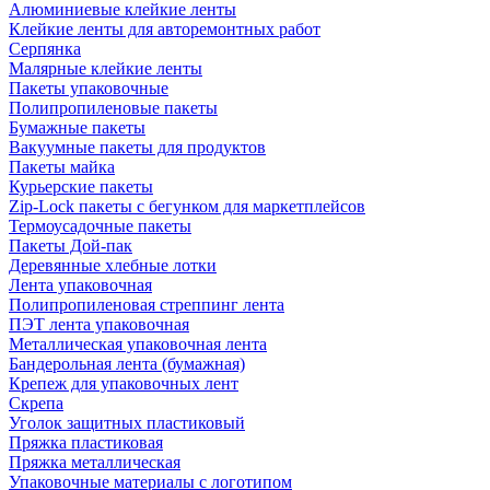
Алюминиевые клейкие ленты
Клейкие ленты для авторемонтных работ
Серпянка
Малярные клейкие ленты
Пакеты упаковочные
Полипропиленовые пакеты
Бумажные пакеты
Вакуумные пакеты для продуктов
Пакеты майка
Курьерские пакеты
Zip-Lock пакеты с бегунком для маркетплейсов
Термоусадочные пакеты
Пакеты Дой-пак
Деревянные хлебные лотки
Лента упаковочная
Полипропиленовая стреппинг лента
ПЭТ лента упаковочная
Металлическая упаковочная лента
Бандерольная лента (бумажная)
Крепеж для упаковочных лент
Скрепа
Уголок защитных пластиковый
Пряжка пластиковая
Пряжка металлическая
Упаковочные материалы с логотипом