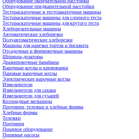
Оборудование окончательной расстойки
Оборудование предварительной расстойки
Тестораскаточные и тестозакаточные машины
Тестораскаточные машины для слоеного теста
Тестораскаточные машины для крутого теста
Хлеборезательные машины
Автоматические хлеборезки
Полуавтоматические хлеборезки
Машины для нарезки тортов и бисквита
Отсадочные и формовочные машины
Шприцы-дозаторы
Дражировочные барабаны
Варочные котлы и кремоварки
Паровые варочные котлы
Электрические варочные котлы
Измельчители
Измельчители для сахара
Измельчители для сухарей
Коллоидные мельницы
Противни, тележки и хлебные формы
Хлебные формы
Тележки
Противни
Пищевое оборудование
Пищевые насосы