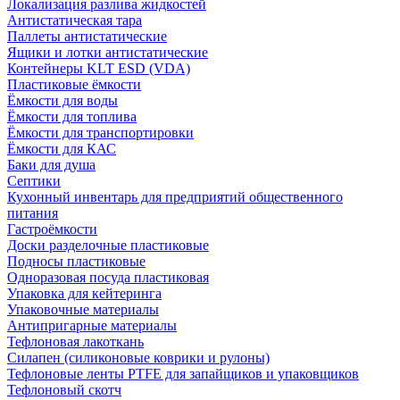
Локализация разлива жидкостей
Антистатическая тара
Паллеты антистатические
Ящики и лотки антистатические
Контейнеры KLT ESD (VDA)
Пластиковые ёмкости
Ёмкости для воды
Ёмкости для топлива
Ёмкости для транспортировки
Ёмкости для КАС
Баки для душа
Септики
Кухонный инвентарь для предприятий общественного
питания
Гастроёмкости
Доски разделочные пластиковые
Подносы пластиковые
Одноразовая посуда пластиковая
Упаковка для кейтеринга
Упаковочные материалы
Антипригарные материалы
Тефлоновая лакоткань
Силапен (силиконовые коврики и рулоны)
Тефлоновые ленты PTFE для запайщиков и упаковщиков
Тефлоновый скотч