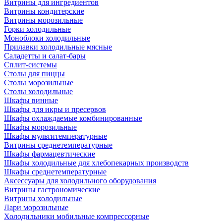
Витрины для ингредиентов
Витрины кондитерские
Витрины морозильные
Горки холодильные
Моноблоки холодильные
Прилавки холодильные мясные
Саладетты и салат-бары
Сплит-системы
Столы для пиццы
Столы морозильные
Столы холодильные
Шкафы винные
Шкафы для икры и пресервов
Шкафы охлаждаемые комбинированные
Шкафы морозильные
Шкафы мультитемпературные
Витрины среднетемпературные
Шкафы фармацевтические
Шкафы холодильные для хлебопекарных производств
Шкафы среднетемпературные
Аксессуары для холодильного оборудования
Витрины гастрономические
Витрины холодильные
Лари морозильные
Холодильники мобильные компрессорные