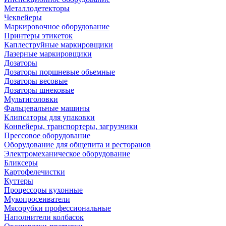
Металлодетекторы
Чеквейеры
Маркировочное оборудование
Принтеры этикеток
Каплеструйные маркировщики
Лазерные маркировщики
Дозаторы
Дозаторы поршневые обьемные
Дозаторы весовые
Дозаторы шнековые
Мультиголовки
Фальцевальные машины
Клипсаторы для упаковки
Конвейеры, транспортеры, загрузчики
Прессовое оборудование
Оборудование для общепита и ресторанов
Электромеханическое оборудование
Бликсеры
Картофелечистки
Куттеры
Процессоры кухонные
Мукопросеиватели
Мясорубки профессиональные
Наполнители колбасок