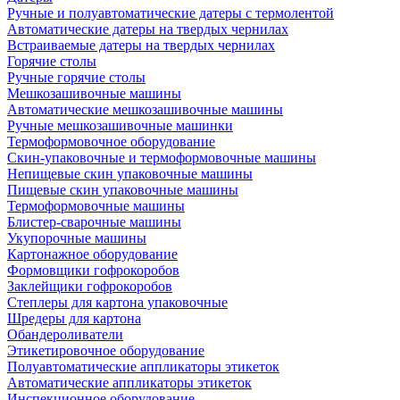
Ручные и полуавтоматические датеры с термолентой
Автоматические датеры на твердых чернилах
Встраиваемые датеры на твердых чернилах
Горячие столы
Ручные горячие столы
Мешкозашивочные машины
Автоматические мешкозашивочные машины
Ручные мешкозашивочные машинки
Термоформовочное оборудование
Скин-упаковочные и термоформовочные машины
Непищевые скин упаковочные машины
Пищевые скин упаковочные машины
Термоформовочные машины
Блистер-сварочные машины
Укупорочные машины
Картонажное оборудование
Формовщики гофрокоробов
Заклейщики гофрокоробов
Степлеры для картона упаковочные
Шредеры для картона
Обандероливатели
Этикетировочное оборудование
Полуавтоматические аппликаторы этикеток
Автоматические аппликаторы этикеток
Инспекционное оборудование