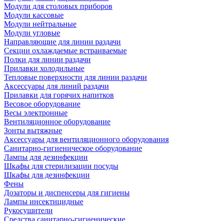
Модули для столовых приборов
Модули кассовые
Модули нейтральные
Модули угловые
Направляющие для линии раздачи
Секции охлаждаемые встраиваемые
Полки для линии раздачи
Прилавки холодильные
Тепловые поверхности для линии раздачи
Аксессуары для линий раздачи
Прилавки для горячих напитков
Весовое оборудование
Весы электронные
Вентиляционное оборудование
Зонты вытяжные
Аксессуары для вентиляционного оборудования
Санитарно-гигиеническое оборудование
Лампы для дезинфекции
Шкафы для стерилизации посуды
Шкафы для дезинфекции
Фены
Дозаторы и диспенсеры для гигиены
Лампы инсектицидные
Рукосушители
Средства санитарно-гигиенические