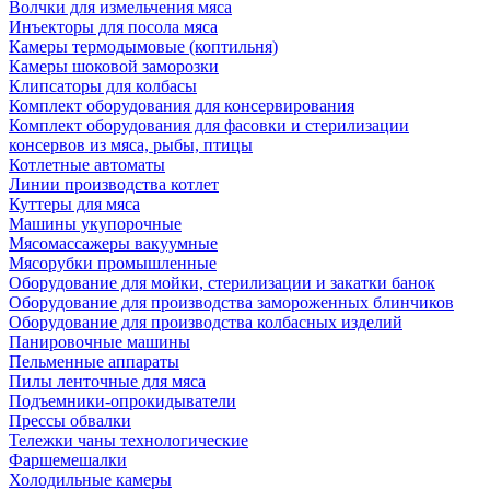
Волчки для измельчения мяса
Инъекторы для посола мяса
Камеры термодымовые (коптильня)
Камеры шоковой заморозки
Клипсаторы для колбасы
Комплект оборудования для консервирования
Комплект оборудования для фасовки и стерилизации
консервов из мяса, рыбы, птицы
Котлетные автоматы
Линии производства котлет
Куттеры для мяса
Машины укупорочные
Мясомассажеры вакуумные
Мясорубки промышленные
Оборудование для мойки, стерилизации и закатки банок
Оборудование для производства замороженных блинчиков
Оборудование для производства колбасных изделий
Панировочные машины
Пельменные аппараты
Пилы ленточные для мяса
Подъемники-опрокидыватели
Прессы обвалки
Тележки чаны технологические
Фаршемешалки
Холодильные камеры