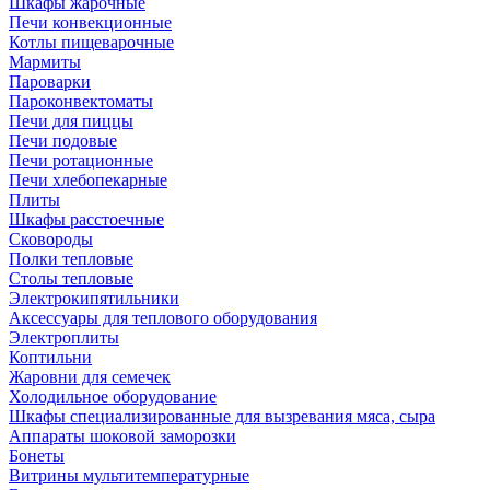
Шкафы жарочные
Печи конвекционные
Котлы пищеварочные
Мармиты
Пароварки
Пароконвектоматы
Печи для пиццы
Печи подовые
Печи ротационные
Печи хлебопекарные
Плиты
Шкафы расстоечные
Сковороды
Полки тепловые
Столы тепловые
Электрокипятильники
Аксессуары для теплового оборудования
Электроплиты
Коптильни
Жаровни для семечек
Холодильное оборудование
Шкафы специализированные для вызревания мяса, сыра
Аппараты шоковой заморозки
Бонеты
Витрины мультитемпературные