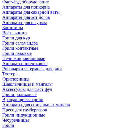
Фаст-фуд оборудование
Аппараты для попкорна
Аппараты для сахарной ваты
Аппараты для хот-догов
Аппараты для шаурмы
Блинницы
Вафельницы
Грили для кур
Грили саламандра
Грили контактные
Грили лавовые
Печи микроволновые
Аппараты пончиковые
Рисоварки и термосы для риса
Тостеры
Фритюрницы
Шашлычницы и мангалы
Аксессуары для фаст-фуд
Грили роликовые
Вращающиеся грили
Аппараты для спиральных чипсов
Пресс для гамбургеров
Грили индукционные
Чебуречницы
Грили