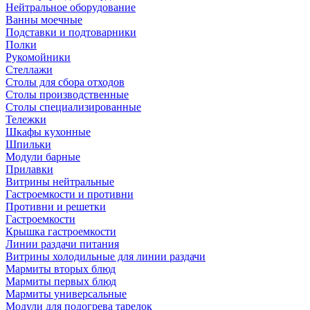
Нейтральное оборудование
Ванны моечные
Подставки и подтоварники
Полки
Рукомойники
Стеллажи
Столы для сбора отходов
Столы производственные
Столы специализированные
Тележки
Шкафы кухонные
Шпильки
Модули барные
Прилавки
Витрины нейтральные
Гастроемкости и противни
Противни и решетки
Гастроемкости
Крышка гастроемкости
Линии раздачи питания
Витрины холодильные для линии раздачи
Мармиты вторых блюд
Мармиты первых блюд
Мармиты универсальные
Модули для подогрева тарелок