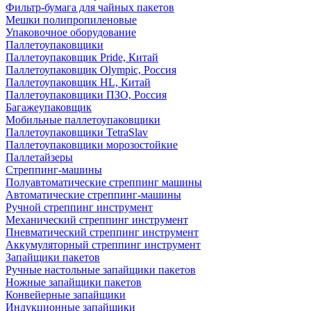
Фильтр-бумага для чайных пакетов
Мешки полипропиленовые
Упаковочное оборудование
Паллетоупаковщики
Паллетоупаковщик Pride, Китай
Паллетоупаковщик Olympic, Россия
Паллетоупаковщик HL, Китай
Паллетоупаковщики ПЗО, Россия
Багажеупаковщик
Мобильные паллетоупаковщики
Паллетоупаковщики TetraSlav
Паллетоупаковщики морозостойкие
Паллетайзеры
Стреппинг-машины
Полуавтоматические стреппинг машины
Автоматические стреппинг-машины
Ручной стреппинг инструмент
Механический стреппинг инструмент
Пневматический стреппинг инструмент
Аккумуляторный стреппинг инструмент
Запайщики пакетов
Ручные настольные запайщики пакетов
Ножные запайщики пакетов
Конвейерные запайщики
Индукционные запайщики