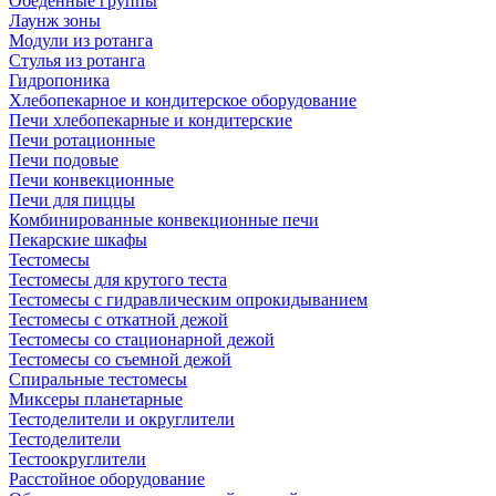
Обеденные группы
Лаунж зоны
Модули из ротанга
Стулья из ротанга
Гидропоника
Хлебопекарное и кондитерское оборудование
Печи хлебопекарные и кондитерские
Печи ротационные
Печи подовые
Печи конвекционные
Печи для пиццы
Комбинированные конвекционные печи
Пекарские шкафы
Тестомесы
Тестомесы для крутого теста
Тестомесы с гидравлическим опрокидыванием
Тестомесы с откатной дежой
Тестомесы со стационарной дежой
Тестомесы со съемной дежой
Спиральные тестомесы
Миксеры планетарные
Тестоделители и округлители
Тестоделители
Тестоокруглители
Расстойное оборудование