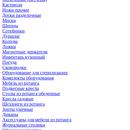
Кастрюли
Ножи прочие
Доски разделочные
Миски
Щипцы
Сотейники
Дуршлаг
Колоды
Ложки
Магнитные держатели
Инвентарь кухонный
Посуда
Сковородки
Оборудование для стерилизации
Комплекты оборудования
Мебель из ротанга
Подвесные кресла
Столы из ротанга обеденные
Кресла садовые
Шезлонги из ротанга
Зонты уличные
Диваны
Аксессуары для мебели из ротанга
Журнальные столики