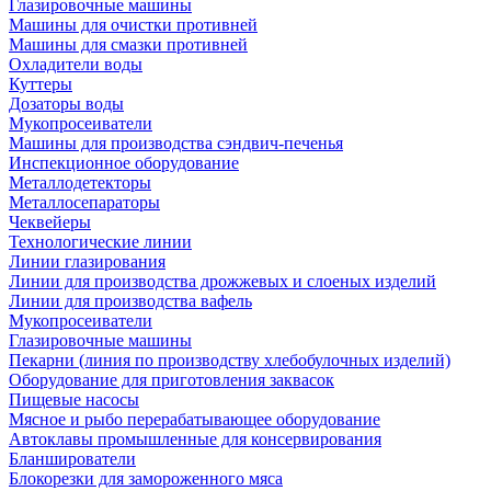
Глазировочные машины
Машины для очистки противней
Машины для смазки противней
Охладители воды
Куттеры
Дозаторы воды
Мукопросеиватели
Машины для производства сэндвич-печенья
Инспекционное оборудование
Металлодетекторы
Металлосепараторы
Чеквейеры
Технологические линии
Линии глазирования
Линии для производства дрожжевых и слоеных изделий
Линии для производства вафель
Мукопросеиватели
Глазировочные машины
Пекарни (линия по производству хлебобулочных изделий)
Оборудование для приготовления заквасок
Пищевые насосы
Мясное и рыбо перерабатывающее оборудование
Автоклавы промышленные для консервирования
Бланширователи
Блокорезки для замороженного мяса