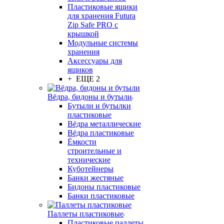
Пластиковые ящики
для хранения Futura
Zip Safe PRO с
крышкой
Модульные системы
хранения
Аксессуары для
ящиков
+ ЕЩЕ 2
Вёдра, бидоны и бутыли
Бутыли и бутылки
пластиковые
Вёдра металлические
Вёдра пластиковые
Ёмкости
строительные и
технические
Куботейнеры
Банки жестяные
Бидоны пластиковые
Банки пластиковые
Паллеты пластиковые
Пластиковые паллеты