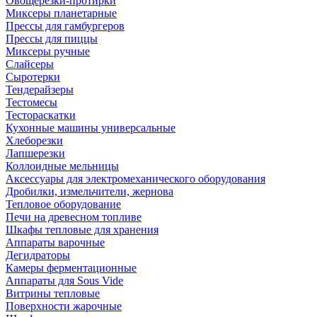
Овощерезки-протирки
Миксеры планетарные
Прессы для гамбургеров
Прессы для пиццы
Миксеры ручные
Слайсеры
Сыротерки
Тендерайзеры
Тестомесы
Тестораскатки
Кухонные машины универсальные
Хлеборезки
Лапшерезки
Коллоидные мельницы
Аксессуары для электромеханического оборудования
Дробилки, измельчители, жернова
Тепловое оборудование
Печи на древесном топливе
Шкафы тепловые для хранения
Аппараты варочные
Дегидраторы
Камеры ферментационные
Аппараты для Sous Vide
Витрины тепловые
Поверхности жарочные