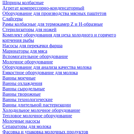
Шприцы колбасные
Агрегат компрессорно-конденсаторный
Оборудование для производства мясных паштетов
Слайсеры
Рамы колбасные для термокамер Z и H-образные
Стерилизаторы для ножей
Комплект оборудования для цеха холодного и горячего
копчения рыбы
Насосы для перекачки фарша
Маринаторы для мяса
Вспомогательное оборудование
Молочное оборудование
Оборудование для анализа качества молока
Емкостное оборудование для молока
Ванны моечные
Ванны охлаждения
Ванны сыродельные
Ванны творожные
Ванны технологические
Ванны длительной пастеризации
Холодильное молочное оборудование
Тепловое молочное оборудование
Молочные насосы
Сепараторы для молока
Фасовка и упаковка молочных продуктов