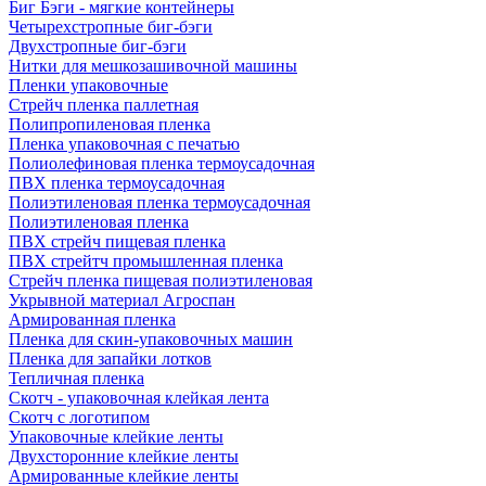
Биг Бэги - мягкие контейнеры
Четырехстропные биг-бэги
Двухстропные биг-бэги
Нитки для мешкозашивочной машины
Пленки упаковочные
Стрейч пленка паллетная
Полипропиленовая пленка
Пленка упаковочная с печатью
Полиолефиновая пленка термоусадочная
ПВХ пленка термоусадочная
Полиэтиленовая пленка термоусадочная
Полиэтиленовая пленка
ПВХ стрейч пищевая пленка
ПВХ стрейтч промышленная пленка
Стрейч пленка пищевая полиэтиленовая
Укрывной материал Агроспан
Армированная пленка
Пленка для скин-упаковочных машин
Пленка для запайки лотков
Тепличная пленка
Скотч - упаковочная клейкая лента
Скотч с логотипом
Упаковочные клейкие ленты
Двухсторонние клейкие ленты
Армированные клейкие ленты