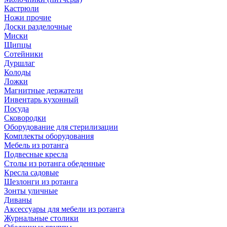
Кастрюли
Ножи прочие
Доски разделочные
Миски
Щипцы
Сотейники
Дуршлаг
Колоды
Ложки
Магнитные держатели
Инвентарь кухонный
Посуда
Сковородки
Оборудование для стерилизации
Комплекты оборудования
Мебель из ротанга
Подвесные кресла
Столы из ротанга обеденные
Кресла садовые
Шезлонги из ротанга
Зонты уличные
Диваны
Аксессуары для мебели из ротанга
Журнальные столики