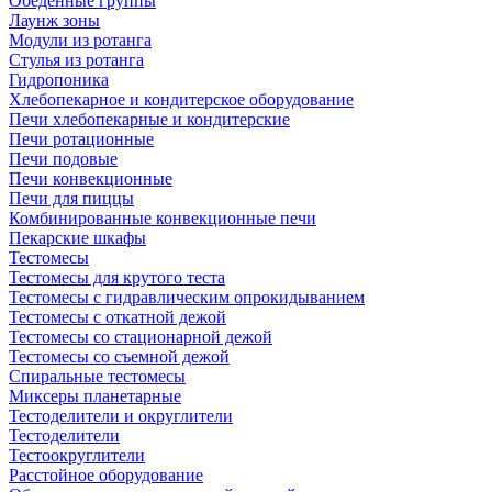
Обеденные группы
Лаунж зоны
Модули из ротанга
Стулья из ротанга
Гидропоника
Хлебопекарное и кондитерское оборудование
Печи хлебопекарные и кондитерские
Печи ротационные
Печи подовые
Печи конвекционные
Печи для пиццы
Комбинированные конвекционные печи
Пекарские шкафы
Тестомесы
Тестомесы для крутого теста
Тестомесы с гидравлическим опрокидыванием
Тестомесы с откатной дежой
Тестомесы со стационарной дежой
Тестомесы со съемной дежой
Спиральные тестомесы
Миксеры планетарные
Тестоделители и округлители
Тестоделители
Тестоокруглители
Расстойное оборудование