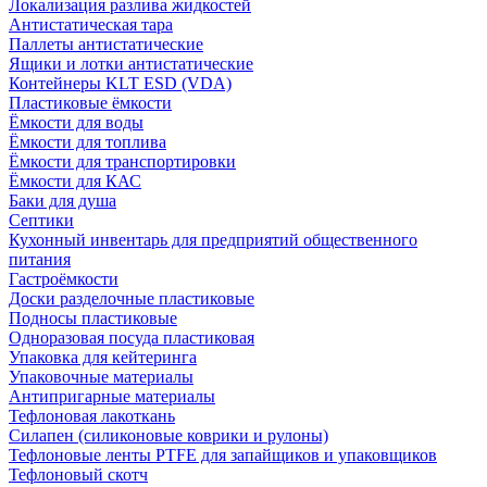
Локализация разлива жидкостей
Антистатическая тара
Паллеты антистатические
Ящики и лотки антистатические
Контейнеры KLT ESD (VDA)
Пластиковые ёмкости
Ёмкости для воды
Ёмкости для топлива
Ёмкости для транспортировки
Ёмкости для КАС
Баки для душа
Септики
Кухонный инвентарь для предприятий общественного
питания
Гастроёмкости
Доски разделочные пластиковые
Подносы пластиковые
Одноразовая посуда пластиковая
Упаковка для кейтеринга
Упаковочные материалы
Антипригарные материалы
Тефлоновая лакоткань
Силапен (силиконовые коврики и рулоны)
Тефлоновые ленты PTFE для запайщиков и упаковщиков
Тефлоновый скотч