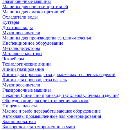
Глазировочные машины
Машины для очистки противней
Машины для смазки противней
Охладители воды
Куттеры
Дозаторы воды
Мукопросеиватели
Машины для производства сэндвич-печенья
Инспекционное оборудование
Металлодетекторы
Металлосепараторы
Чеквейеры
Технологические линии
Линии глазирования
Линии для производства дрожжевых и слоеных изделий
Линии для производства вафель
Мукопросеиватели
Глазировочные машины
Пекарни (линия по производству хлебобулочных изделий)
Оборудование для приготовления заквасок
Пищевые насосы
Мясное и рыбо перерабатывающее оборудование
Автоклавы промышленные для консервирования
Бланширователи
Блокорезки для замороженного мяса