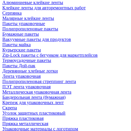
Алюминиевые клейкие ленты
Клейкие ленты для авторемонтных работ
Серпянка
Малярные клейкие ленты
Пакеты упаковочные
Полипропиленовые пакеты
Бумажные пакеты
Вакуумные пакеты для продуктов
Пакеты майка
Курьерские пакеты
Zip-Lock пакеты с бегунком для маркетплейсов
Термоусадочные пакеты
Пакеты Дой-пак
Деревянные хлебные лотки
Лента упаковочная
Полипропиленовая стреппинг лента
ПЭТ лента упаковочная
Металлическая упаковочная лента
Бандерольная лента (бумажная)
Крепеж для упаковочных лент
Скрепа
Уголок защитных пластиковый
Пряжка пластиковая
Пряжка металлическая
Упаковочные материалы с логотипом