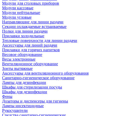
Модули для столовых приборов
Модули кассовые
Модули нейтральные
Модули угловые
Направляющие для линии раздачи
Секции охлаждаемые встраиваемые
Полки для линии раздачи
Прилавки холодильные
Тепловые поверхности для линии раздачи
Аксессуары для линий раздачи
Прилавки для горячих напитков
Весовое оборудование
Весы электронные
Вентиляционное оборудование
Зонты вытяжные
Аксессуары для вентиляционного оборудования
Санитарно-гигиеническое оборудование
Лампы для дезинфекции
Шкафы для стерилизации посуды
Шкафы для дезинфекции
Фены
Дозаторы и диспенсеры для гигиены
Лампы инсектицидные
Рукосушители
Средства санитарно-гигиенические