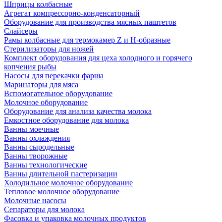
Шприцы колбасные
Агрегат компрессорно-конденсаторный
Оборудование для производства мясных паштетов
Слайсеры
Рамы колбасные для термокамер Z и H-образные
Стерилизаторы для ножей
Комплект оборудования для цеха холодного и горячего
копчения рыбы
Насосы для перекачки фарша
Маринаторы для мяса
Вспомогательное оборудование
Молочное оборудование
Оборудование для анализа качества молока
Емкостное оборудование для молока
Ванны моечные
Ванны охлаждения
Ванны сыродельные
Ванны творожные
Ванны технологические
Ванны длительной пастеризации
Холодильное молочное оборудование
Тепловое молочное оборудование
Молочные насосы
Сепараторы для молока
Фасовка и упаковка молочных продуктов