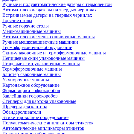
Ручные и полуавтоматические датеры с термолентой
Автоматические датеры на твердых чернилах
Встраиваемые датеры на твердых чернилах
Горячие столы
Ручные горячие столы
Мешкозашивочные машины
Автоматические мешкозашивочные машины
Ручные мешкозашивочные машинки
Термоформовочное оборудование
Скин-упаковочные и термоформовочные машины
Непищевые скин упаковочные машины
Пищевые скин упаковочные машины
Термоформовочные машины
Блистер-сварочные машины
Укупорочные машины
Картонажное оборудование
Формовщики гофрокоробов
Заклейщики гофрокоробов
Степлеры для картона упаковочные
Шредеры для картона
Обандероливатели
Этикетировочное оборудование
Полуавтоматические аппликаторы этикеток
Автоматические аппликаторы этикеток
Инспекционное оборудование