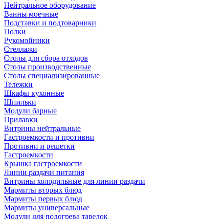
Нейтральное оборудование
Ванны моечные
Подставки и подтоварники
Полки
Рукомойники
Стеллажи
Столы для сбора отходов
Столы производственные
Столы специализированные
Тележки
Шкафы кухонные
Шпильки
Модули барные
Прилавки
Витрины нейтральные
Гастроемкости и противни
Противни и решетки
Гастроемкости
Крышка гастроемкости
Линии раздачи питания
Витрины холодильные для линии раздачи
Мармиты вторых блюд
Мармиты первых блюд
Мармиты универсальные
Модули для подогрева тарелок