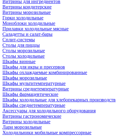
Витрины для ингредиентов
Витрины кондитерские
Витрины морозильные
Горки холодильные
Моноблоки холодильные
Прилавки холодильные мясные
Саладетты и салат-бары
Сплит-системы
Столы для пиццы
Столы морозильные
Столы холодильные
Шкафы винные
Шкафы для икры и пресервов
Шкафы охлаждаемые комбинированные
Шкафы морозильные
Шкафы мультитемпературные
Витрины среднетемпературные
Шкафы фармацевтические
Шкафы холодильные для хлебопекарных производств
Шкафы среднетемпературные
Аксессуары для холодильного оборудования
Витрины гастрономические
Витрины холодильные
Лари морозильные
Холодильники мобильные компрессорные