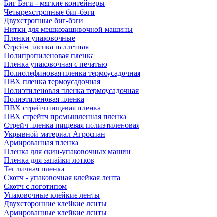
Биг Бэги - мягкие контейнеры
Четырехстропные биг-бэги
Двухстропные биг-бэги
Нитки для мешкозашивочной машины
Пленки упаковочные
Стрейч пленка паллетная
Полипропиленовая пленка
Пленка упаковочная с печатью
Полиолефиновая пленка термоусадочная
ПВХ пленка термоусадочная
Полиэтиленовая пленка термоусадочная
Полиэтиленовая пленка
ПВХ стрейч пищевая пленка
ПВХ стрейтч промышленная пленка
Стрейч пленка пищевая полиэтиленовая
Укрывной материал Агроспан
Армированная пленка
Пленка для скин-упаковочных машин
Пленка для запайки лотков
Тепличная пленка
Скотч - упаковочная клейкая лента
Скотч с логотипом
Упаковочные клейкие ленты
Двухсторонние клейкие ленты
Армированные клейкие ленты