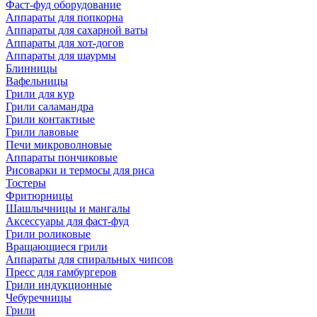
Фаст-фуд оборудование
Аппараты для попкорна
Аппараты для сахарной ваты
Аппараты для хот-догов
Аппараты для шаурмы
Блинницы
Вафельницы
Грили для кур
Грили саламандра
Грили контактные
Грили лавовые
Печи микроволновые
Аппараты пончиковые
Рисоварки и термосы для риса
Тостеры
Фритюрницы
Шашлычницы и мангалы
Аксессуары для фаст-фуд
Грили роликовые
Вращающиеся грили
Аппараты для спиральных чипсов
Пресс для гамбургеров
Грили индукционные
Чебуречницы
Грили