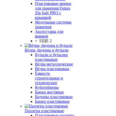
Пластиковые ящики
для хранения Futura
Zip Safe PRO с
крышкой
Модульные системы
хранения
Аксессуары для
ящиков
+ ЕЩЕ 2
Вёдра, бидоны и бутыли
Бутыли и бутылки
пластиковые
Вёдра металлические
Вёдра пластиковые
Ёмкости
строительные и
технические
Куботейнеры
Банки жестяные
Бидоны пластиковые
Банки пластиковые
Паллеты пластиковые
Пластиковые паллеты