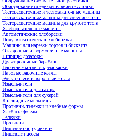
Оборудование окончательной расстойки
Оборудование предварительной расстойки
Тестораскаточные и тестозакаточные машины
Тестораскаточные машины для слоеного теста
Тестораскаточные машины для крутого теста
Хлеборезательные машины
Автоматические хлеборезки
Полуавтоматические хлеборезки
Машины для нарезки тортов и бисквита
Отсадочные и формовочные машины
Шприцы-дозаторы
Дражировочные барабаны
Варочные котлы и кремоварки
Паровые варочные котлы
Электрические варочные котлы
Измельчители
Измельчители для сахара
Измельчители для сухарей
Коллоидные мельницы
Противни, тележки и хлебные формы
Хлебные формы
Тележки
Противни
Пищевое оборудование
Пищевые насосы