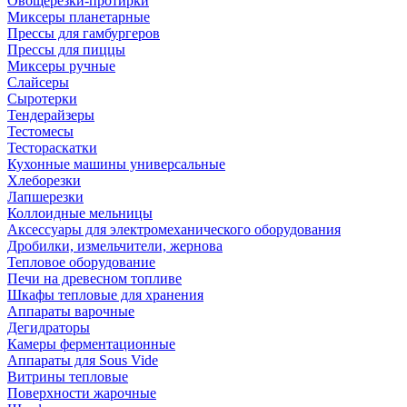
Овощерезки-протирки
Миксеры планетарные
Прессы для гамбургеров
Прессы для пиццы
Миксеры ручные
Слайсеры
Сыротерки
Тендерайзеры
Тестомесы
Тестораскатки
Кухонные машины универсальные
Хлеборезки
Лапшерезки
Коллоидные мельницы
Аксессуары для электромеханического оборудования
Дробилки, измельчители, жернова
Тепловое оборудование
Печи на древесном топливе
Шкафы тепловые для хранения
Аппараты варочные
Дегидраторы
Камеры ферментационные
Аппараты для Sous Vide
Витрины тепловые
Поверхности жарочные