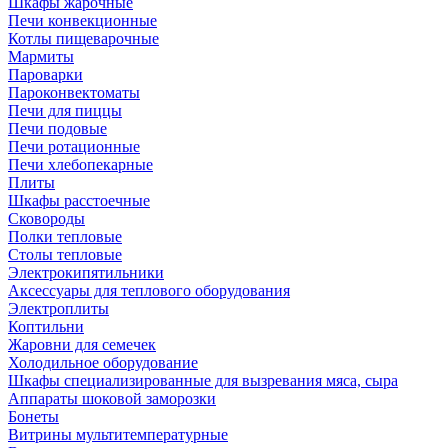
Шкафы жарочные
Печи конвекционные
Котлы пищеварочные
Мармиты
Пароварки
Пароконвектоматы
Печи для пиццы
Печи подовые
Печи ротационные
Печи хлебопекарные
Плиты
Шкафы расстоечные
Сковороды
Полки тепловые
Столы тепловые
Электрокипятильники
Аксессуары для теплового оборудования
Электроплиты
Коптильни
Жаровни для семечек
Холодильное оборудование
Шкафы специализированные для вызревания мяса, сыра
Аппараты шоковой заморозки
Бонеты
Витрины мультитемпературные