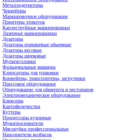
Металлодетекторы
Чеквейеры
Маркировочное оборудование
Принтеры этикеток
Каплеструйные маркировщики
Лазерные маркировщики
Дозаторы
Дозаторы поршневые обьемные
Дозаторы весовые
Дозаторы шнековые
Мультиголовки
Фальцевальные машины
Клипсаторы для упаковки
Конвейеры, транспортеры, загрузчики
Прессовое оборудование
Оборудование для общепита и ресторанов
Электромеханическое оборудование
Бликсеры
Картофелечистки
Куттеры
Процессоры кухонные
Мукопросеиватели
Мясорубки профессиональные
Наполнители колбасок