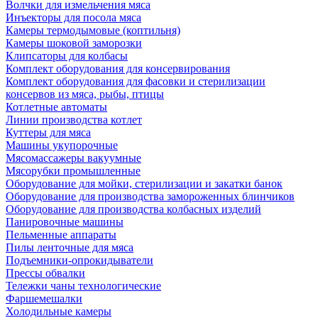
Волчки для измельчения мяса
Инъекторы для посола мяса
Камеры термодымовые (коптильня)
Камеры шоковой заморозки
Клипсаторы для колбасы
Комплект оборудования для консервирования
Комплект оборудования для фасовки и стерилизации
консервов из мяса, рыбы, птицы
Котлетные автоматы
Линии производства котлет
Куттеры для мяса
Машины укупорочные
Мясомассажеры вакуумные
Мясорубки промышленные
Оборудование для мойки, стерилизации и закатки банок
Оборудование для производства замороженных блинчиков
Оборудование для производства колбасных изделий
Панировочные машины
Пельменные аппараты
Пилы ленточные для мяса
Подъемники-опрокидыватели
Прессы обвалки
Тележки чаны технологические
Фаршемешалки
Холодильные камеры