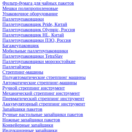
Фильтр-бумага для чайных пакетов
Мешки полипропиленовые
Упаковочное оборудование
Паллетоупаковщики
Паллетоупаковщик Pride, Китай
Паллетоупаковщик Olympic, Россия
Паллетоупаковщик HL, Китай
Паллетоупаковщики ПЗО, Россия
Багажеупаковщик
Мобильные паллетоупаковщики
Паллетоупаковщики TetraSlav
Паллетоупаковщики морозостойкие
Паллетайзеры
Стреппинг-машины
Полуавтоматические стреппинг машины
Автоматические стреппинг-машины
Ручной стреппинг инструмент
Механический стреппинг инструмент
Пневматический стреппинг инструмент
Аккумуляторный стреппинг инструмент
Запайщики пакетов
Ручные настольные запайщики пакетов
Ножные запайщики пакетов
Конвейерные запайщики
Индукционные запайщики