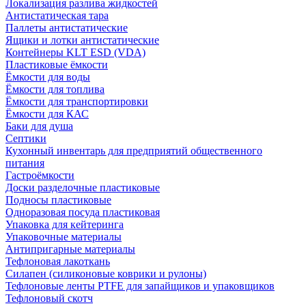
Локализация разлива жидкостей
Антистатическая тара
Паллеты антистатические
Ящики и лотки антистатические
Контейнеры KLT ESD (VDA)
Пластиковые ёмкости
Ёмкости для воды
Ёмкости для топлива
Ёмкости для транспортировки
Ёмкости для КАС
Баки для душа
Септики
Кухонный инвентарь для предприятий общественного
питания
Гастроёмкости
Доски разделочные пластиковые
Подносы пластиковые
Одноразовая посуда пластиковая
Упаковка для кейтеринга
Упаковочные материалы
Антипригарные материалы
Тефлоновая лакоткань
Силапен (силиконовые коврики и рулоны)
Тефлоновые ленты PTFE для запайщиков и упаковщиков
Тефлоновый скотч