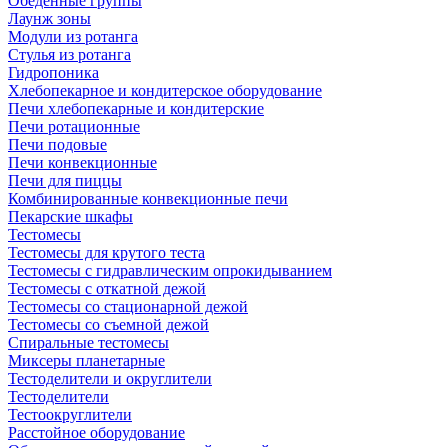
Обеденные группы
Лаунж зоны
Модули из ротанга
Стулья из ротанга
Гидропоника
Хлебопекарное и кондитерское оборудование
Печи хлебопекарные и кондитерские
Печи ротационные
Печи подовые
Печи конвекционные
Печи для пиццы
Комбинированные конвекционные печи
Пекарские шкафы
Тестомесы
Тестомесы для крутого теста
Тестомесы с гидравлическим опрокидыванием
Тестомесы с откатной дежой
Тестомесы со стационарной дежой
Тестомесы со съемной дежой
Спиральные тестомесы
Миксеры планетарные
Тестоделители и округлители
Тестоделители
Тестоокруглители
Расстойное оборудование