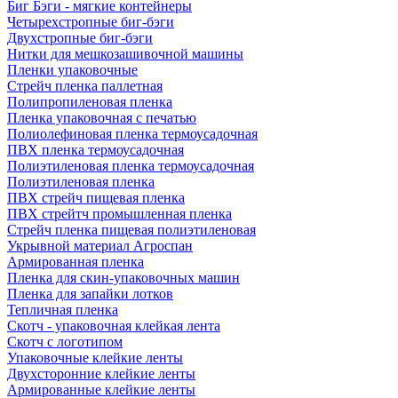
Биг Бэги - мягкие контейнеры
Четырехстропные биг-бэги
Двухстропные биг-бэги
Нитки для мешкозашивочной машины
Пленки упаковочные
Стрейч пленка паллетная
Полипропиленовая пленка
Пленка упаковочная с печатью
Полиолефиновая пленка термоусадочная
ПВХ пленка термоусадочная
Полиэтиленовая пленка термоусадочная
Полиэтиленовая пленка
ПВХ стрейч пищевая пленка
ПВХ стрейтч промышленная пленка
Стрейч пленка пищевая полиэтиленовая
Укрывной материал Агроспан
Армированная пленка
Пленка для скин-упаковочных машин
Пленка для запайки лотков
Тепличная пленка
Скотч - упаковочная клейкая лента
Скотч с логотипом
Упаковочные клейкие ленты
Двухсторонние клейкие ленты
Армированные клейкие ленты