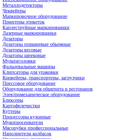
Металлодетекторы
Чеквейеры
Маркировочное оборудование
Принтеры этикеток
Каплеструйные маркировщики
Лазерные маркировщики
Дозаторы
Дозаторы поршневые обьемные
Дозаторы весовые
Дозаторы шнековые
Мультиголовки
Фальцевальные машины
Клипсаторы для упаковки
Конвейеры, транспортеры, загрузчики
Прессовое оборудование
Оборудование для общепита и ресторанов
Электромеханическое оборудование
Бликсеры
Картофелечистки
Куттеры
Процессоры кухонные
Мукопросеиватели
Мясорубки профессиональные
Наполнители колбасок