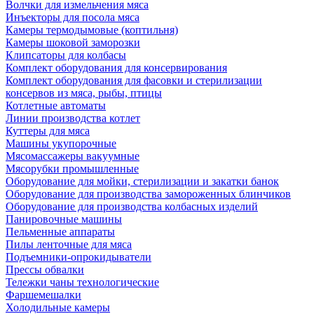
Волчки для измельчения мяса
Инъекторы для посола мяса
Камеры термодымовые (коптильня)
Камеры шоковой заморозки
Клипсаторы для колбасы
Комплект оборудования для консервирования
Комплект оборудования для фасовки и стерилизации
консервов из мяса, рыбы, птицы
Котлетные автоматы
Линии производства котлет
Куттеры для мяса
Машины укупорочные
Мясомассажеры вакуумные
Мясорубки промышленные
Оборудование для мойки, стерилизации и закатки банок
Оборудование для производства замороженных блинчиков
Оборудование для производства колбасных изделий
Панировочные машины
Пельменные аппараты
Пилы ленточные для мяса
Подъемники-опрокидыватели
Прессы обвалки
Тележки чаны технологические
Фаршемешалки
Холодильные камеры