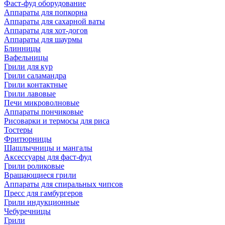
Фаст-фуд оборудование
Аппараты для попкорна
Аппараты для сахарной ваты
Аппараты для хот-догов
Аппараты для шаурмы
Блинницы
Вафельницы
Грили для кур
Грили саламандра
Грили контактные
Грили лавовые
Печи микроволновые
Аппараты пончиковые
Рисоварки и термосы для риса
Тостеры
Фритюрницы
Шашлычницы и мангалы
Аксессуары для фаст-фуд
Грили роликовые
Вращающиеся грили
Аппараты для спиральных чипсов
Пресс для гамбургеров
Грили индукционные
Чебуречницы
Грили