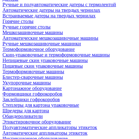
Ручные и полуавтоматические датеры с термолентой
Автоматические датеры на твердых чернилах
Встраиваемые датеры на твердых чернилах
Горячие столы
Ручные горячие столы
Мешкозашивочные машины
Автоматические мешкозашивочные машины
Ручные мешкозашивочные машинки
Термоформовочное оборудование
Скин-упаковочные и термоформовочные машины
Непищевые скин упаковочные машины
Пищевые скин упаковочные машины
Термоформовочные машины
Блистер-сварочные машины
Укупорочные машины
Картонажное оборудование
Формовщики гофрокоробов
Заклейщики гофрокоробов
Степлеры для картона упаковочные
Шредеры для картона
Обандероливатели
Этикетировочное оборудование
Полуавтоматические аппликаторы этикеток
Автоматические аппликаторы этикеток
Инспекционное оборудование