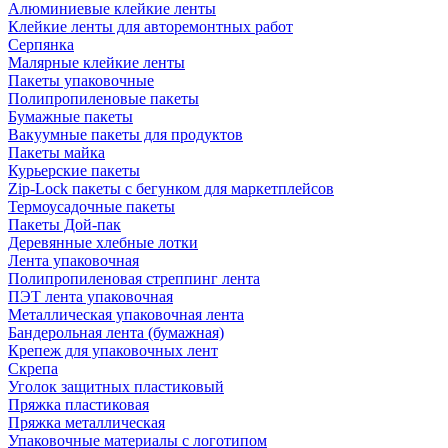
Алюминиевые клейкие ленты
Клейкие ленты для авторемонтных работ
Серпянка
Малярные клейкие ленты
Пакеты упаковочные
Полипропиленовые пакеты
Бумажные пакеты
Вакуумные пакеты для продуктов
Пакеты майка
Курьерские пакеты
Zip-Lock пакеты с бегунком для маркетплейсов
Термоусадочные пакеты
Пакеты Дой-пак
Деревянные хлебные лотки
Лента упаковочная
Полипропиленовая стреппинг лента
ПЭТ лента упаковочная
Металлическая упаковочная лента
Бандерольная лента (бумажная)
Крепеж для упаковочных лент
Скрепа
Уголок защитных пластиковый
Пряжка пластиковая
Пряжка металлическая
Упаковочные материалы с логотипом