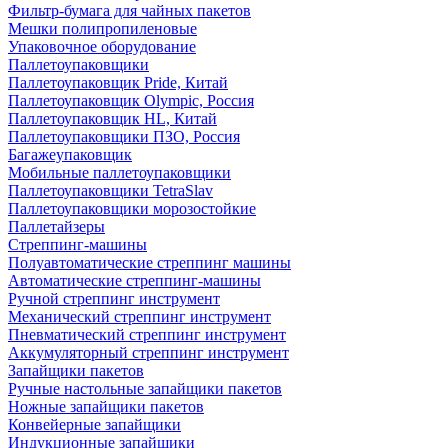
Фильтр-бумага для чайных пакетов
Мешки полипропиленовые
Упаковочное оборудование
Паллетоупаковщики
Паллетоупаковщик Pride, Китай
Паллетоупаковщик Olympic, Россия
Паллетоупаковщик HL, Китай
Паллетоупаковщики ПЗО, Россия
Багажеупаковщик
Мобильные паллетоупаковщики
Паллетоупаковщики TetraSlav
Паллетоупаковщики морозостойкие
Паллетайзеры
Стреппинг-машины
Полуавтоматические стреппинг машины
Автоматические стреппинг-машины
Ручной стреппинг инструмент
Механический стреппинг инструмент
Пневматический стреппинг инструмент
Аккумуляторный стреппинг инструмент
Запайщики пакетов
Ручные настольные запайщики пакетов
Ножные запайщики пакетов
Конвейерные запайщики
Индукционные запайщики