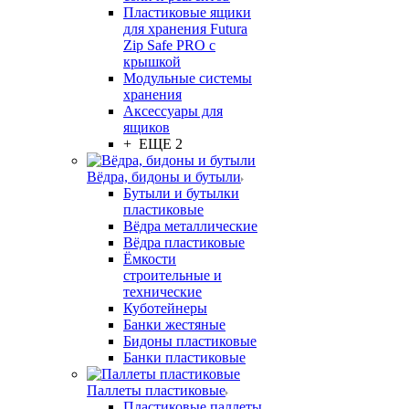
Пластиковые ящики
для хранения Futura
Zip Safe PRO с
крышкой
Модульные системы
хранения
Аксессуары для
ящиков
+ ЕЩЕ 2
Вёдра, бидоны и бутыли
Бутыли и бутылки
пластиковые
Вёдра металлические
Вёдра пластиковые
Ёмкости
строительные и
технические
Куботейнеры
Банки жестяные
Бидоны пластиковые
Банки пластиковые
Паллеты пластиковые
Пластиковые паллеты