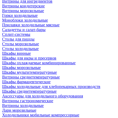
Витрины для ингредиентов
Витрины кондитерские
Витрины морозильные
Горки холодильные
Моноблоки холодильные
Прилавки холодильные мясные
Саладетты и салат-бары
Сплит-системы
Столы для пиццы
Столы морозильные
Столы холодильные
Шкафы винные
Шкафы для икры и пресервов
Шкафы охлаждаемые комбинированные
Шкафы морозильные
Шкафы мультитемпературные
Витрины среднетемпературные
Шкафы фармацевтические
Шкафы холодильные для хлебопекарных производств
Шкафы среднетемпературные
Аксессуары для холодильного оборудования
Витрины гастрономические
Витрины холодильные
Лари морозильные
Холодильники мобильные компрессорные