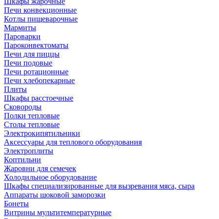
Шкафы жарочные
Печи конвекционные
Котлы пищеварочные
Мармиты
Пароварки
Пароконвектоматы
Печи для пиццы
Печи подовые
Печи ротационные
Печи хлебопекарные
Плиты
Шкафы расстоечные
Сковороды
Полки тепловые
Столы тепловые
Электрокипятильники
Аксессуары для теплового оборудования
Электроплиты
Коптильни
Жаровни для семечек
Холодильное оборудование
Шкафы специализированные для вызревания мяса, сыра
Аппараты шоковой заморозки
Бонеты
Витрины мультитемпературные