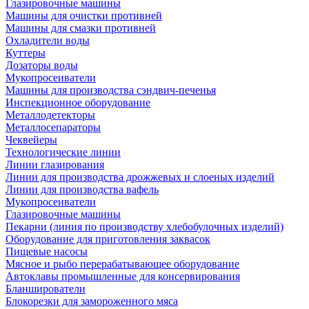
Глазировочные машины
Машины для очистки противней
Машины для смазки противней
Охладители воды
Куттеры
Дозаторы воды
Мукопросеиватели
Машины для производства сэндвич-печенья
Инспекционное оборудование
Металлодетекторы
Металлосепараторы
Чеквейеры
Технологические линии
Линии глазирования
Линии для производства дрожжевых и слоеных изделий
Линии для производства вафель
Мукопросеиватели
Глазировочные машины
Пекарни (линия по производству хлебобулочных изделий)
Оборудование для приготовления заквасок
Пищевые насосы
Мясное и рыбо перерабатывающее оборудование
Автоклавы промышленные для консервирования
Бланширователи
Блокорезки для замороженного мяса