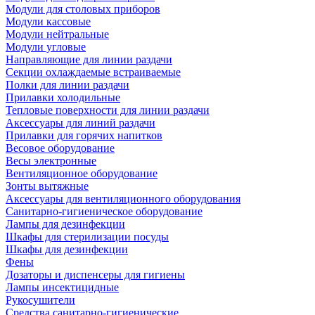
Модули для столовых приборов
Модули кассовые
Модули нейтральные
Модули угловые
Направляющие для линии раздачи
Секции охлаждаемые встраиваемые
Полки для линии раздачи
Прилавки холодильные
Тепловые поверхности для линии раздачи
Аксессуары для линий раздачи
Прилавки для горячих напитков
Весовое оборудование
Весы электронные
Вентиляционное оборудование
Зонты вытяжные
Аксессуары для вентиляционного оборудования
Санитарно-гигиеническое оборудование
Лампы для дезинфекции
Шкафы для стерилизации посуды
Шкафы для дезинфекции
Фены
Дозаторы и диспенсеры для гигиены
Лампы инсектицидные
Рукосушители
Средства санитарно-гигиенические