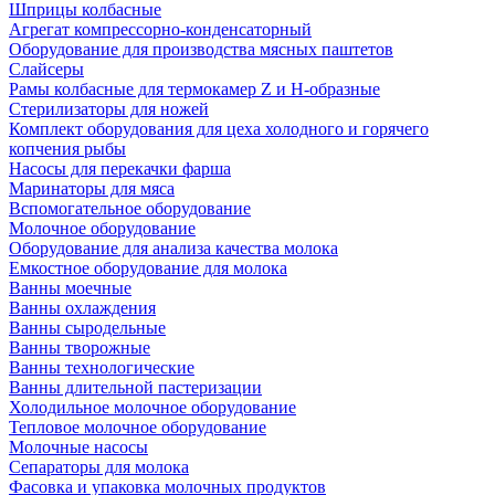
Шприцы колбасные
Агрегат компрессорно-конденсаторный
Оборудование для производства мясных паштетов
Слайсеры
Рамы колбасные для термокамер Z и H-образные
Стерилизаторы для ножей
Комплект оборудования для цеха холодного и горячего
копчения рыбы
Насосы для перекачки фарша
Маринаторы для мяса
Вспомогательное оборудование
Молочное оборудование
Оборудование для анализа качества молока
Емкостное оборудование для молока
Ванны моечные
Ванны охлаждения
Ванны сыродельные
Ванны творожные
Ванны технологические
Ванны длительной пастеризации
Холодильное молочное оборудование
Тепловое молочное оборудование
Молочные насосы
Сепараторы для молока
Фасовка и упаковка молочных продуктов