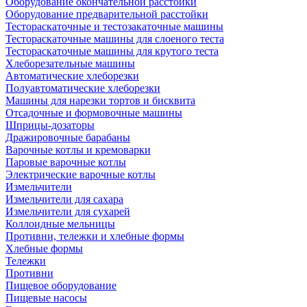
Оборудование окончательной расстойки
Оборудование предварительной расстойки
Тестораскаточные и тестозакаточные машины
Тестораскаточные машины для слоеного теста
Тестораскаточные машины для крутого теста
Хлеборезательные машины
Автоматические хлеборезки
Полуавтоматические хлеборезки
Машины для нарезки тортов и бисквита
Отсадочные и формовочные машины
Шприцы-дозаторы
Дражировочные барабаны
Варочные котлы и кремоварки
Паровые варочные котлы
Электрические варочные котлы
Измельчители
Измельчители для сахара
Измельчители для сухарей
Коллоидные мельницы
Противни, тележки и хлебные формы
Хлебные формы
Тележки
Противни
Пищевое оборудование
Пищевые насосы