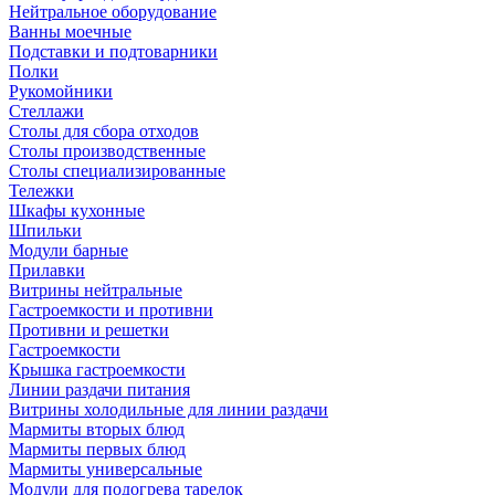
Нейтральное оборудование
Ванны моечные
Подставки и подтоварники
Полки
Рукомойники
Стеллажи
Столы для сбора отходов
Столы производственные
Столы специализированные
Тележки
Шкафы кухонные
Шпильки
Модули барные
Прилавки
Витрины нейтральные
Гастроемкости и противни
Противни и решетки
Гастроемкости
Крышка гастроемкости
Линии раздачи питания
Витрины холодильные для линии раздачи
Мармиты вторых блюд
Мармиты первых блюд
Мармиты универсальные
Модули для подогрева тарелок