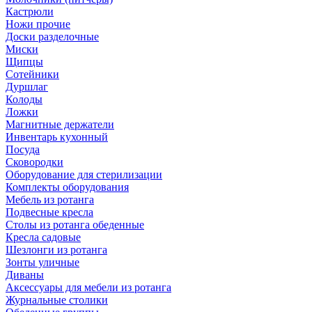
Кастрюли
Ножи прочие
Доски разделочные
Миски
Щипцы
Сотейники
Дуршлаг
Колоды
Ложки
Магнитные держатели
Инвентарь кухонный
Посуда
Сковородки
Оборудование для стерилизации
Комплекты оборудования
Мебель из ротанга
Подвесные кресла
Столы из ротанга обеденные
Кресла садовые
Шезлонги из ротанга
Зонты уличные
Диваны
Аксессуары для мебели из ротанга
Журнальные столики