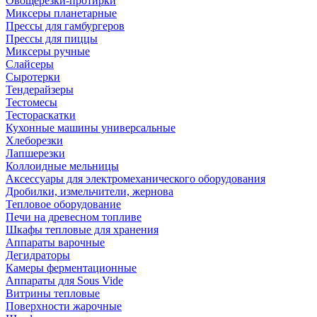
Овощерезки-протирки
Миксеры планетарные
Прессы для гамбургеров
Прессы для пиццы
Миксеры ручные
Слайсеры
Сыротерки
Тендерайзеры
Тестомесы
Тестораскатки
Кухонные машины универсальные
Хлеборезки
Лапшерезки
Коллоидные мельницы
Аксессуары для электромеханического оборудования
Дробилки, измельчители, жернова
Тепловое оборудование
Печи на древесном топливе
Шкафы тепловые для хранения
Аппараты варочные
Дегидраторы
Камеры ферментационные
Аппараты для Sous Vide
Витрины тепловые
Поверхности жарочные