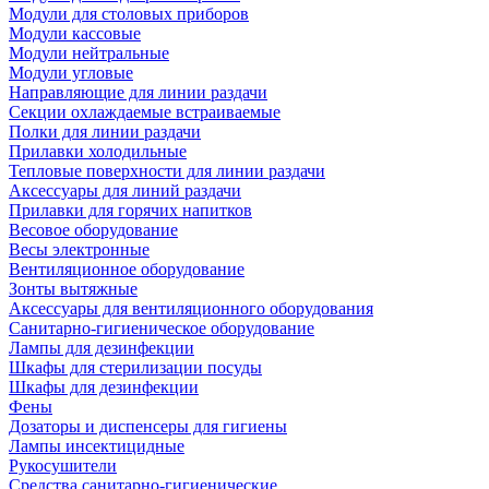
Модули для столовых приборов
Модули кассовые
Модули нейтральные
Модули угловые
Направляющие для линии раздачи
Секции охлаждаемые встраиваемые
Полки для линии раздачи
Прилавки холодильные
Тепловые поверхности для линии раздачи
Аксессуары для линий раздачи
Прилавки для горячих напитков
Весовое оборудование
Весы электронные
Вентиляционное оборудование
Зонты вытяжные
Аксессуары для вентиляционного оборудования
Санитарно-гигиеническое оборудование
Лампы для дезинфекции
Шкафы для стерилизации посуды
Шкафы для дезинфекции
Фены
Дозаторы и диспенсеры для гигиены
Лампы инсектицидные
Рукосушители
Средства санитарно-гигиенические