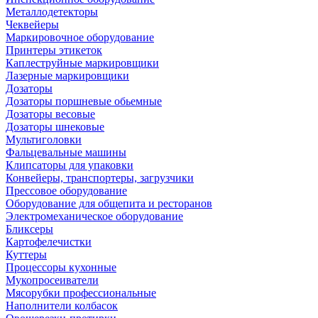
Металлодетекторы
Чеквейеры
Маркировочное оборудование
Принтеры этикеток
Каплеструйные маркировщики
Лазерные маркировщики
Дозаторы
Дозаторы поршневые обьемные
Дозаторы весовые
Дозаторы шнековые
Мультиголовки
Фальцевальные машины
Клипсаторы для упаковки
Конвейеры, транспортеры, загрузчики
Прессовое оборудование
Оборудование для общепита и ресторанов
Электромеханическое оборудование
Бликсеры
Картофелечистки
Куттеры
Процессоры кухонные
Мукопросеиватели
Мясорубки профессиональные
Наполнители колбасок