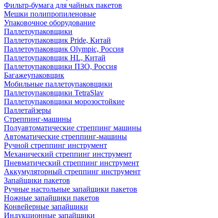
Фильтр-бумага для чайных пакетов
Мешки полипропиленовые
Упаковочное оборудование
Паллетоупаковщики
Паллетоупаковщик Pride, Китай
Паллетоупаковщик Olympic, Россия
Паллетоупаковщик HL, Китай
Паллетоупаковщики ПЗО, Россия
Багажеупаковщик
Мобильные паллетоупаковщики
Паллетоупаковщики TetraSlav
Паллетоупаковщики морозостойкие
Паллетайзеры
Стреппинг-машины
Полуавтоматические стреппинг машины
Автоматические стреппинг-машины
Ручной стреппинг инструмент
Механический стреппинг инструмент
Пневматический стреппинг инструмент
Аккумуляторный стреппинг инструмент
Запайщики пакетов
Ручные настольные запайщики пакетов
Ножные запайщики пакетов
Конвейерные запайщики
Индукционные запайщики