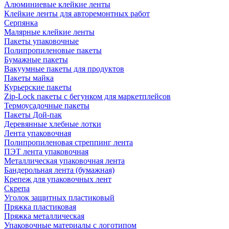
Алюминиевые клейкие ленты
Клейкие ленты для авторемонтных работ
Серпянка
Малярные клейкие ленты
Пакеты упаковочные
Полипропиленовые пакеты
Бумажные пакеты
Вакуумные пакеты для продуктов
Пакеты майка
Курьерские пакеты
Zip-Lock пакеты с бегунком для маркетплейсов
Термоусадочные пакеты
Пакеты Дой-пак
Деревянные хлебные лотки
Лента упаковочная
Полипропиленовая стреппинг лента
ПЭТ лента упаковочная
Металлическая упаковочная лента
Бандерольная лента (бумажная)
Крепеж для упаковочных лент
Скрепа
Уголок защитных пластиковый
Пряжка пластиковая
Пряжка металлическая
Упаковочные материалы с логотипом