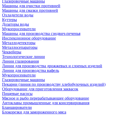
Глазировочные машины
Машины для очистки противней
Машины для смазки противней
Охладители воды
Куттеры
Дозаторы воды
Мукопросеиватели
Машины для производства сэндвич-печенья
Инспекционное оборудование
Металлодетекторы
Металлосепараторы
Чеквейеры
Технологические линии
Линии глазирования
Линии для производства дрожжевых и слоеных изделий
Линии для производства вафель
Мукопросеиватели
Глазировочные машины
Пекарни (линия по производству хлебобулочных изделий)
Оборудование для приготовления заквасок
Пищевые насосы
Мясное и рыбо перерабатывающее оборудование
Автоклавы промышленные для консервирования
Бланширователи
Блокорезки для замороженного мяса