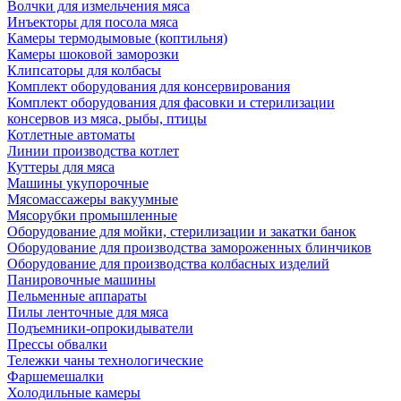
Волчки для измельчения мяса
Инъекторы для посола мяса
Камеры термодымовые (коптильня)
Камеры шоковой заморозки
Клипсаторы для колбасы
Комплект оборудования для консервирования
Комплект оборудования для фасовки и стерилизации
консервов из мяса, рыбы, птицы
Котлетные автоматы
Линии производства котлет
Куттеры для мяса
Машины укупорочные
Мясомассажеры вакуумные
Мясорубки промышленные
Оборудование для мойки, стерилизации и закатки банок
Оборудование для производства замороженных блинчиков
Оборудование для производства колбасных изделий
Панировочные машины
Пельменные аппараты
Пилы ленточные для мяса
Подъемники-опрокидыватели
Прессы обвалки
Тележки чаны технологические
Фаршемешалки
Холодильные камеры