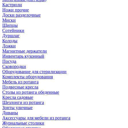
Кастрюли
Ножи прочие
Доски разделочные
Миски
Щипцы
Сотейники
Дуршлаг
Колоды
Ложки
Магнитные держатели
Инвентарь кухонный
Посуда
Сковородки
Оборудование для стерилизации
Комплекты оборудования
Мебель из ротанга
Подвесные кресла
Столы из ротанга обеденные
Кресла садовые
Шезлонги из ротанга
Зонты уличные
Диваны
Аксессуары для мебели из ротанга
Журнальные столики