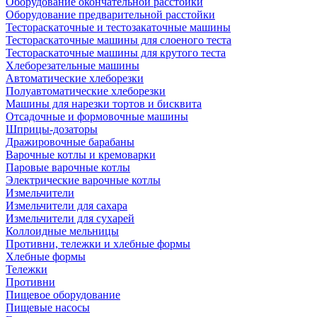
Оборудование окончательной расстойки
Оборудование предварительной расстойки
Тестораскаточные и тестозакаточные машины
Тестораскаточные машины для слоеного теста
Тестораскаточные машины для крутого теста
Хлеборезательные машины
Автоматические хлеборезки
Полуавтоматические хлеборезки
Машины для нарезки тортов и бисквита
Отсадочные и формовочные машины
Шприцы-дозаторы
Дражировочные барабаны
Варочные котлы и кремоварки
Паровые варочные котлы
Электрические варочные котлы
Измельчители
Измельчители для сахара
Измельчители для сухарей
Коллоидные мельницы
Противни, тележки и хлебные формы
Хлебные формы
Тележки
Противни
Пищевое оборудование
Пищевые насосы