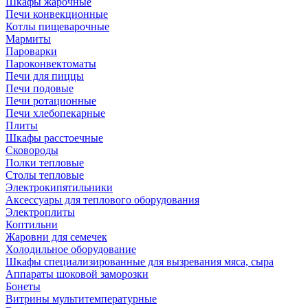
Шкафы жарочные
Печи конвекционные
Котлы пищеварочные
Мармиты
Пароварки
Пароконвектоматы
Печи для пиццы
Печи подовые
Печи ротационные
Печи хлебопекарные
Плиты
Шкафы расстоечные
Сковороды
Полки тепловые
Столы тепловые
Электрокипятильники
Аксессуары для теплового оборудования
Электроплиты
Коптильни
Жаровни для семечек
Холодильное оборудование
Шкафы специализированные для вызревания мяса, сыра
Аппараты шоковой заморозки
Бонеты
Витрины мультитемпературные