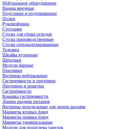
Нейтральное оборудование
Ванны моечные
Подставки и подтоварники
Полки
Рукомойники
Стеллажи
Столы для сбора отходов
Столы производственные
Столы специализированные
Тележки
Шкафы кухонные
Шпильки
Модули барные
Прилавки
Витрины нейтральные
Гастроемкости и противни
Противни и решетки
Гастроемкости
Крышка гастроемкости
Линии раздачи питания
Витрины холодильные для линии раздачи
Мармиты вторых блюд
Мармиты первых блюд
Мармиты универсальные
Модули для подогрева тарелок