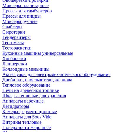
Овощерезки-протирки
Миксеры планетарные
Прессы для гамбургеров
Прессы для пиццы
Миксеры ручные
Слайсеры
Сыротерки
Тендерайзеры
Тестомесы
Тестораскатки
Кухонные машины универсальные
Хлеборезки
Лапшерезки
Коллоидные мельницы
Аксессуары для электромеханического оборудования
Дробилки, измельчители, жернова
Тепловое оборудование
Печи на древесном топливе
Шкафы тепловые для хранения
Аппараты варочные
Дегидраторы
Камеры ферментационные
Аппараты для Sous Vide
Витрины тепловые
Поверхности жарочные