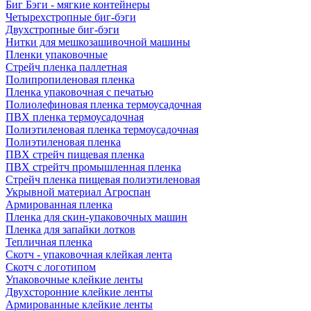
Биг Бэги - мягкие контейнеры
Четырехстропные биг-бэги
Двухстропные биг-бэги
Нитки для мешкозашивочной машины
Пленки упаковочные
Стрейч пленка паллетная
Полипропиленовая пленка
Пленка упаковочная с печатью
Полиолефиновая пленка термоусадочная
ПВХ пленка термоусадочная
Полиэтиленовая пленка термоусадочная
Полиэтиленовая пленка
ПВХ стрейч пищевая пленка
ПВХ стрейтч промышленная пленка
Стрейч пленка пищевая полиэтиленовая
Укрывной материал Агроспан
Армированная пленка
Пленка для скин-упаковочных машин
Пленка для запайки лотков
Тепличная пленка
Скотч - упаковочная клейкая лента
Скотч с логотипом
Упаковочные клейкие ленты
Двухсторонние клейкие ленты
Армированные клейкие ленты