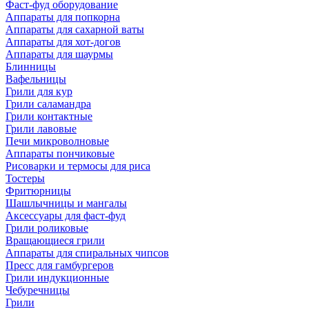
Фаст-фуд оборудование
Аппараты для попкорна
Аппараты для сахарной ваты
Аппараты для хот-догов
Аппараты для шаурмы
Блинницы
Вафельницы
Грили для кур
Грили саламандра
Грили контактные
Грили лавовые
Печи микроволновые
Аппараты пончиковые
Рисоварки и термосы для риса
Тостеры
Фритюрницы
Шашлычницы и мангалы
Аксессуары для фаст-фуд
Грили роликовые
Вращающиеся грили
Аппараты для спиральных чипсов
Пресс для гамбургеров
Грили индукционные
Чебуречницы
Грили