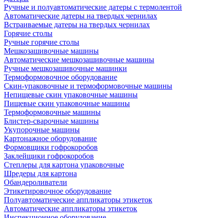
Ручные и полуавтоматические датеры с термолентой
Автоматические датеры на твердых чернилах
Встраиваемые датеры на твердых чернилах
Горячие столы
Ручные горячие столы
Мешкозашивочные машины
Автоматические мешкозашивочные машины
Ручные мешкозашивочные машинки
Термоформовочное оборудование
Скин-упаковочные и термоформовочные машины
Непищевые скин упаковочные машины
Пищевые скин упаковочные машины
Термоформовочные машины
Блистер-сварочные машины
Укупорочные машины
Картонажное оборудование
Формовщики гофрокоробов
Заклейщики гофрокоробов
Степлеры для картона упаковочные
Шредеры для картона
Обандероливатели
Этикетировочное оборудование
Полуавтоматические аппликаторы этикеток
Автоматические аппликаторы этикеток
Инспекционное оборудование