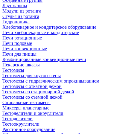
Обеденные группы
Лаунж зоны
Модули из ротанга
Стулья из ротанга
Гидропоника
Хлебопекарное и кондитерское оборудование
Печи хлебопекарные и кондитерские
Печи ротационные
Печи подовые
Печи конвекционные
Печи для пиццы
Комбинированные конвекционные печи
Пекарские шкафы
Тестомесы
Тестомесы для крутого теста
Тестомесы с гидравлическим опрокидыванием
Тестомесы с откатной дежой
Тестомесы со стационарной дежой
Тестомесы со съемной дежой
Спиральные тестомесы
Миксеры планетарные
Тестоделители и округлители
Тестоделители
Тестоокруглители
Расстойное оборудование