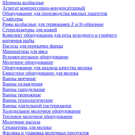
Шприцы колбасные
Агрегат компрессорно-конденсаторный
Оборудование для производства мясных паштетов
Слайсеры
Рамы колбасные для термокамер Z и H-образные
Стерилизаторы для ножей
Комплект оборудования для цеха холодного и горячего
копчения рыбы
Насосы для перекачки фарша
Маринаторы для мяса
Вспомогательное оборудование
Молочное оборудование
Оборудование для анализа качества молока
Емкостное оборудование для молока
Ванны моечные
Ванны охлаждения
Ванны сыродельные
Ванны творожные
Ванны технологические
Ванны длительной пастеризации
Холодильное молочное оборудование
Тепловое молочное оборудование
Молочные насосы
Сепараторы для молока
Фасовка и упаковка молочных продуктов