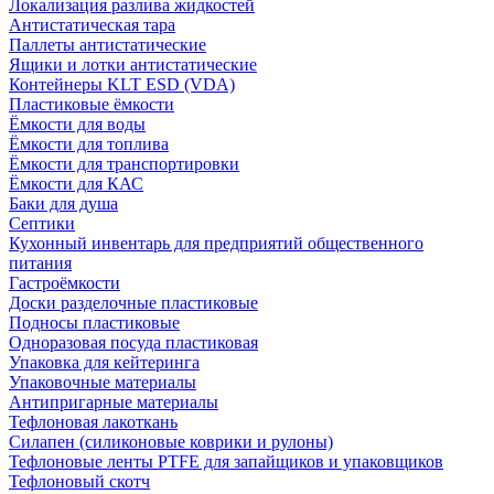
Локализация разлива жидкостей
Антистатическая тара
Паллеты антистатические
Ящики и лотки антистатические
Контейнеры KLT ESD (VDA)
Пластиковые ёмкости
Ёмкости для воды
Ёмкости для топлива
Ёмкости для транспортировки
Ёмкости для КАС
Баки для душа
Септики
Кухонный инвентарь для предприятий общественного
питания
Гастроёмкости
Доски разделочные пластиковые
Подносы пластиковые
Одноразовая посуда пластиковая
Упаковка для кейтеринга
Упаковочные материалы
Антипригарные материалы
Тефлоновая лакоткань
Силапен (силиконовые коврики и рулоны)
Тефлоновые ленты PTFE для запайщиков и упаковщиков
Тефлоновый скотч