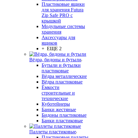
Пластиковые ящики
для хранения Futura
Zip Safe PRO с
крышкой
Модульные системы
хранения
Аксессуары для
ящиков
+ ЕЩЕ 2
Вёдра, бидоны и бутыли
Бутыли и бутылки
пластиковые
Вёдра металлические
Вёдра пластиковые
Ёмкости
строительные и
технические
Куботейнеры
Банки жестяные
Бидоны пластиковые
Банки пластиковые
Паллеты пластиковые
Пластиковые паллеты