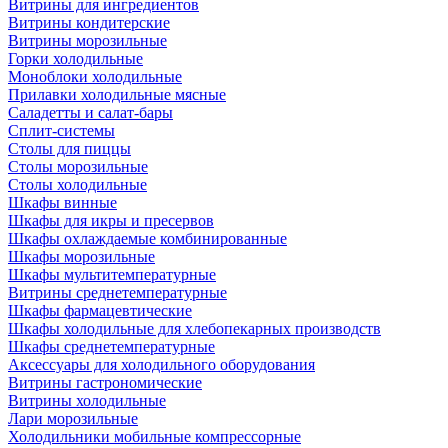
Витрины для ингредиентов
Витрины кондитерские
Витрины морозильные
Горки холодильные
Моноблоки холодильные
Прилавки холодильные мясные
Саладетты и салат-бары
Сплит-системы
Столы для пиццы
Столы морозильные
Столы холодильные
Шкафы винные
Шкафы для икры и пресервов
Шкафы охлаждаемые комбинированные
Шкафы морозильные
Шкафы мультитемпературные
Витрины среднетемпературные
Шкафы фармацевтические
Шкафы холодильные для хлебопекарных производств
Шкафы среднетемпературные
Аксессуары для холодильного оборудования
Витрины гастрономические
Витрины холодильные
Лари морозильные
Холодильники мобильные компрессорные