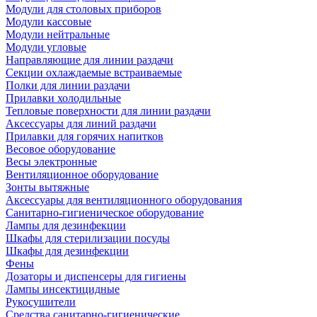
Модули для столовых приборов
Модули кассовые
Модули нейтральные
Модули угловые
Направляющие для линии раздачи
Секции охлаждаемые встраиваемые
Полки для линии раздачи
Прилавки холодильные
Тепловые поверхности для линии раздачи
Аксессуары для линий раздачи
Прилавки для горячих напитков
Весовое оборудование
Весы электронные
Вентиляционное оборудование
Зонты вытяжные
Аксессуары для вентиляционного оборудования
Санитарно-гигиеническое оборудование
Лампы для дезинфекции
Шкафы для стерилизации посуды
Шкафы для дезинфекции
Фены
Дозаторы и диспенсеры для гигиены
Лампы инсектицидные
Рукосушители
Средства санитарно-гигиенические