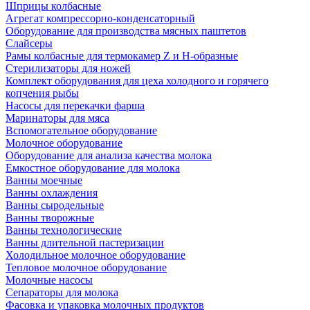
Шприцы колбасные
Агрегат компрессорно-конденсаторный
Оборудование для производства мясных паштетов
Слайсеры
Рамы колбасные для термокамер Z и H-образные
Стерилизаторы для ножей
Комплект оборудования для цеха холодного и горячего
копчения рыбы
Насосы для перекачки фарша
Маринаторы для мяса
Вспомогательное оборудование
Молочное оборудование
Оборудование для анализа качества молока
Емкостное оборудование для молока
Ванны моечные
Ванны охлаждения
Ванны сыродельные
Ванны творожные
Ванны технологические
Ванны длительной пастеризации
Холодильное молочное оборудование
Тепловое молочное оборудование
Молочные насосы
Сепараторы для молока
Фасовка и упаковка молочных продуктов