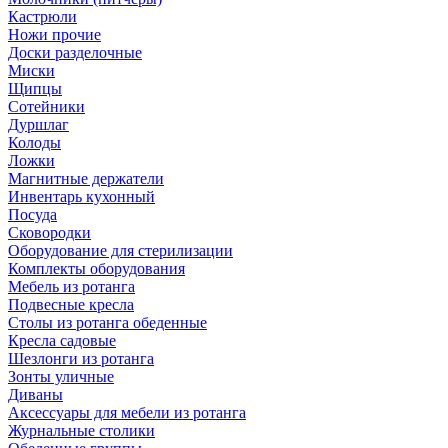
Кастрюли
Ножи прочие
Доски разделочные
Миски
Щипцы
Сотейники
Дуршлаг
Колоды
Ложки
Магнитные держатели
Инвентарь кухонный
Посуда
Сковородки
Оборудование для стерилизации
Комплекты оборудования
Мебель из ротанга
Подвесные кресла
Столы из ротанга обеденные
Кресла садовые
Шезлонги из ротанга
Зонты уличные
Диваны
Аксессуары для мебели из ротанга
Журнальные столики