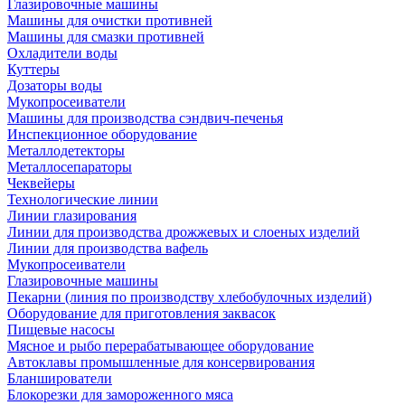
Глазировочные машины
Машины для очистки противней
Машины для смазки противней
Охладители воды
Куттеры
Дозаторы воды
Мукопросеиватели
Машины для производства сэндвич-печенья
Инспекционное оборудование
Металлодетекторы
Металлосепараторы
Чеквейеры
Технологические линии
Линии глазирования
Линии для производства дрожжевых и слоеных изделий
Линии для производства вафель
Мукопросеиватели
Глазировочные машины
Пекарни (линия по производству хлебобулочных изделий)
Оборудование для приготовления заквасок
Пищевые насосы
Мясное и рыбо перерабатывающее оборудование
Автоклавы промышленные для консервирования
Бланширователи
Блокорезки для замороженного мяса