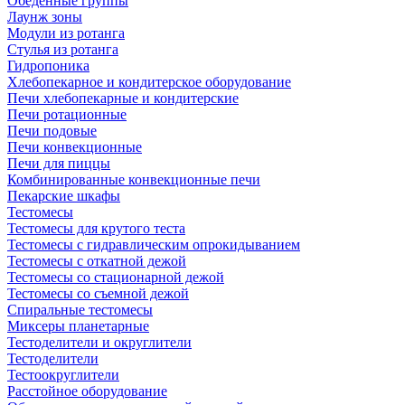
Обеденные группы
Лаунж зоны
Модули из ротанга
Стулья из ротанга
Гидропоника
Хлебопекарное и кондитерское оборудование
Печи хлебопекарные и кондитерские
Печи ротационные
Печи подовые
Печи конвекционные
Печи для пиццы
Комбинированные конвекционные печи
Пекарские шкафы
Тестомесы
Тестомесы для крутого теста
Тестомесы с гидравлическим опрокидыванием
Тестомесы с откатной дежой
Тестомесы со стационарной дежой
Тестомесы со съемной дежой
Спиральные тестомесы
Миксеры планетарные
Тестоделители и округлители
Тестоделители
Тестоокруглители
Расстойное оборудование