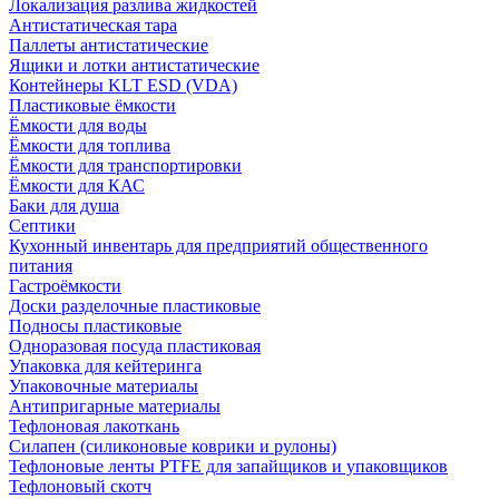
Локализация разлива жидкостей
Антистатическая тара
Паллеты антистатические
Ящики и лотки антистатические
Контейнеры KLT ESD (VDA)
Пластиковые ёмкости
Ёмкости для воды
Ёмкости для топлива
Ёмкости для транспортировки
Ёмкости для КАС
Баки для душа
Септики
Кухонный инвентарь для предприятий общественного
питания
Гастроёмкости
Доски разделочные пластиковые
Подносы пластиковые
Одноразовая посуда пластиковая
Упаковка для кейтеринга
Упаковочные материалы
Антипригарные материалы
Тефлоновая лакоткань
Силапен (силиконовые коврики и рулоны)
Тефлоновые ленты PTFE для запайщиков и упаковщиков
Тефлоновый скотч