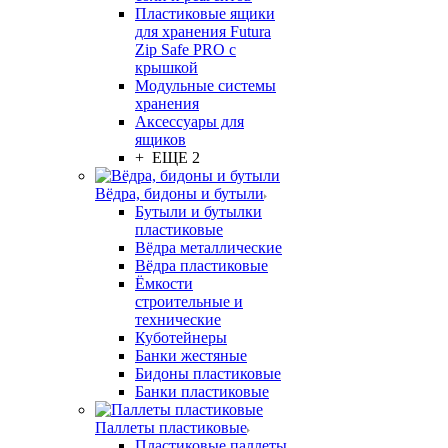
Пластиковые ящики
для хранения Futura
Zip Safe PRO с
крышкой
Модульные системы
хранения
Аксессуары для
ящиков
+ ЕЩЕ 2
Вёдра, бидоны и бутыли
Бутыли и бутылки
пластиковые
Вёдра металлические
Вёдра пластиковые
Ёмкости
строительные и
технические
Куботейнеры
Банки жестяные
Бидоны пластиковые
Банки пластиковые
Паллеты пластиковые
Пластиковые паллеты