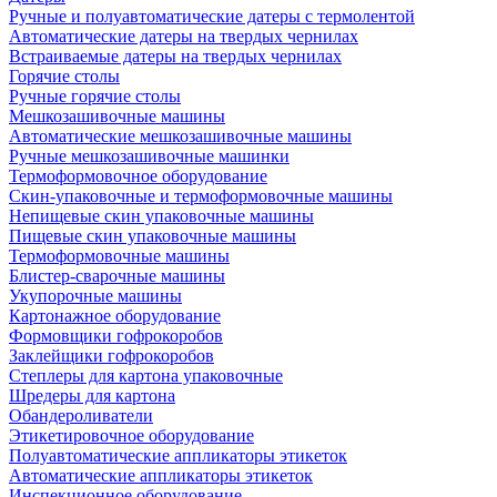
Ручные и полуавтоматические датеры с термолентой
Автоматические датеры на твердых чернилах
Встраиваемые датеры на твердых чернилах
Горячие столы
Ручные горячие столы
Мешкозашивочные машины
Автоматические мешкозашивочные машины
Ручные мешкозашивочные машинки
Термоформовочное оборудование
Скин-упаковочные и термоформовочные машины
Непищевые скин упаковочные машины
Пищевые скин упаковочные машины
Термоформовочные машины
Блистер-сварочные машины
Укупорочные машины
Картонажное оборудование
Формовщики гофрокоробов
Заклейщики гофрокоробов
Степлеры для картона упаковочные
Шредеры для картона
Обандероливатели
Этикетировочное оборудование
Полуавтоматические аппликаторы этикеток
Автоматические аппликаторы этикеток
Инспекционное оборудование