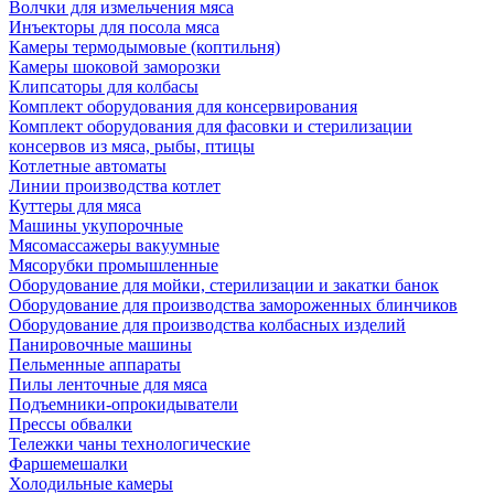
Волчки для измельчения мяса
Инъекторы для посола мяса
Камеры термодымовые (коптильня)
Камеры шоковой заморозки
Клипсаторы для колбасы
Комплект оборудования для консервирования
Комплект оборудования для фасовки и стерилизации
консервов из мяса, рыбы, птицы
Котлетные автоматы
Линии производства котлет
Куттеры для мяса
Машины укупорочные
Мясомассажеры вакуумные
Мясорубки промышленные
Оборудование для мойки, стерилизации и закатки банок
Оборудование для производства замороженных блинчиков
Оборудование для производства колбасных изделий
Панировочные машины
Пельменные аппараты
Пилы ленточные для мяса
Подъемники-опрокидыватели
Прессы обвалки
Тележки чаны технологические
Фаршемешалки
Холодильные камеры