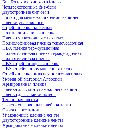
Биг Бэги - мягкие контейнеры
Четырехстропные биг-бэги
Двухстропные биг-бэги
Нитки для мешкозашивочной машины
Пленки упаковочные
Стрейч пленка паллетная
Полипропиленовая пленка
Пленка упаковочная с печатью
Полиолефиновая пленка термоусадочная
ПВХ пленка термоусадочная
Полиэтиленовая пленка термоусадочная
Полиэтиленовая пленка
ПВХ стрейч пищевая пленка
ПВХ стрейтч промышленная пленка
Стрейч пленка пищевая полиэтиленовая
Укрывной материал Агроспан
Армированная пленка
Пленка для скин-упаковочных машин
Пленка для запайки лотков
Тепличная пленка
Скотч - упаковочная клейкая лента
Скотч с логотипом
Упаковочные клейкие ленты
Двухсторонние клейкие ленты
Армированные клейкие ленты