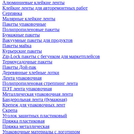
Алюминиевые клейкие ленты
Клейкие ленты для авторемонтных работ
Серпянка
Малярные клейкие ленты
Пакеты упаковочные
Полипропиленовые пакеты
Бумажные пакеты
Вакуумные пакеты для продуктов
Пакеты майка
Курьерские пакеты
Zip-Lock пакеты с бегунком для маркетплейсов
Термоусадочные пакеты
Пакеты Дой-пак
Деревянные хлебные лотки
Лента упаковочная
Полипропиленовая стреппинг лента
ПЭТ лента упаковочная
Металлическая упаковочная лента
Бандерольная лента (бумажная)
Крепеж для упаковочных лент
Скрепа
Уголок защитных пластиковый
Пряжка пластиковая
Пряжка металлическая
Упаковочные материалы с логотипом