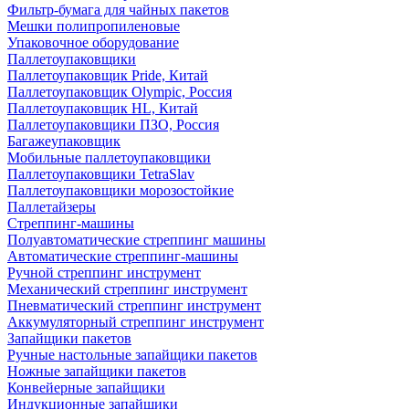
Фильтр-бумага для чайных пакетов
Мешки полипропиленовые
Упаковочное оборудование
Паллетоупаковщики
Паллетоупаковщик Pride, Китай
Паллетоупаковщик Olympic, Россия
Паллетоупаковщик HL, Китай
Паллетоупаковщики ПЗО, Россия
Багажеупаковщик
Мобильные паллетоупаковщики
Паллетоупаковщики TetraSlav
Паллетоупаковщики морозостойкие
Паллетайзеры
Стреппинг-машины
Полуавтоматические стреппинг машины
Автоматические стреппинг-машины
Ручной стреппинг инструмент
Механический стреппинг инструмент
Пневматический стреппинг инструмент
Аккумуляторный стреппинг инструмент
Запайщики пакетов
Ручные настольные запайщики пакетов
Ножные запайщики пакетов
Конвейерные запайщики
Индукционные запайщики