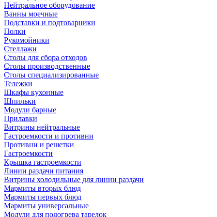
Нейтральное оборудование
Ванны моечные
Подставки и подтоварники
Полки
Рукомойники
Стеллажи
Столы для сбора отходов
Столы производственные
Столы специализированные
Тележки
Шкафы кухонные
Шпильки
Модули барные
Прилавки
Витрины нейтральные
Гастроемкости и противни
Противни и решетки
Гастроемкости
Крышка гастроемкости
Линии раздачи питания
Витрины холодильные для линии раздачи
Мармиты вторых блюд
Мармиты первых блюд
Мармиты универсальные
Модули для подогрева тарелок