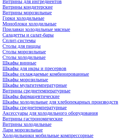
Витрины для ингредиентов
Витрины кондитерские
Витрины морозильные
Горки холодильные
Моноблоки холодильные
Прилавки холодильные мясные
Саладетты и салат-бары
Сплит-системы
Столы для пиццы
Столы морозильные
Столы холодильные
Шкафы винные
Шкафы для икры и пресервов
Шкафы охлаждаемые комбинированные
Шкафы морозильные
Шкафы мультитемпературные
Витрины среднетемпературные
Шкафы фармацевтические
Шкафы холодильные для хлебопекарных производств
Шкафы среднетемпературные
Аксессуары для холодильного оборудования
Витрины гастрономические
Витрины холодильные
Лари морозильные
Холодильники мобильные компрессорные