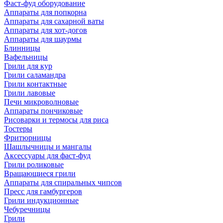
Фаст-фуд оборудование
Аппараты для попкорна
Аппараты для сахарной ваты
Аппараты для хот-догов
Аппараты для шаурмы
Блинницы
Вафельницы
Грили для кур
Грили саламандра
Грили контактные
Грили лавовые
Печи микроволновые
Аппараты пончиковые
Рисоварки и термосы для риса
Тостеры
Фритюрницы
Шашлычницы и мангалы
Аксессуары для фаст-фуд
Грили роликовые
Вращающиеся грили
Аппараты для спиральных чипсов
Пресс для гамбургеров
Грили индукционные
Чебуречницы
Грили