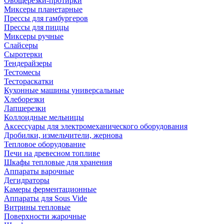
Овощерезки-протирки
Миксеры планетарные
Прессы для гамбургеров
Прессы для пиццы
Миксеры ручные
Слайсеры
Сыротерки
Тендерайзеры
Тестомесы
Тестораскатки
Кухонные машины универсальные
Хлеборезки
Лапшерезки
Коллоидные мельницы
Аксессуары для электромеханического оборудования
Дробилки, измельчители, жернова
Тепловое оборудование
Печи на древесном топливе
Шкафы тепловые для хранения
Аппараты варочные
Дегидраторы
Камеры ферментационные
Аппараты для Sous Vide
Витрины тепловые
Поверхности жарочные