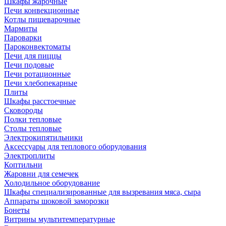
Шкафы жарочные
Печи конвекционные
Котлы пищеварочные
Мармиты
Пароварки
Пароконвектоматы
Печи для пиццы
Печи подовые
Печи ротационные
Печи хлебопекарные
Плиты
Шкафы расстоечные
Сковороды
Полки тепловые
Столы тепловые
Электрокипятильники
Аксессуары для теплового оборудования
Электроплиты
Коптильни
Жаровни для семечек
Холодильное оборудование
Шкафы специализированные для вызревания мяса, сыра
Аппараты шоковой заморозки
Бонеты
Витрины мультитемпературные