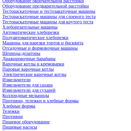
Оборудование окончательной расстойки
Оборудование предварительной расстойки
Тестораскаточные и тестозакаточные машины
Тестораскаточные машины для слоеного теста
Тестораскаточные машины для крутого теста
Хлеборезательные машины
Автоматические хлеборезки
Полуавтоматические хлеборезки
Машины для нарезки тортов и бисквита
Отсадочные и формовочные машины
Шприцы-дозаторы
Дражировочные барабаны
Варочные котлы и кремоварки
Паровые варочные котлы
Электрические варочные котлы
Измельчители
Измельчители для сахара
Измельчители для сухарей
Коллоидные мельницы
Противни, тележки и хлебные формы
Хлебные формы
Тележки
Противни
Пищевое оборудование
Пищевые насосы