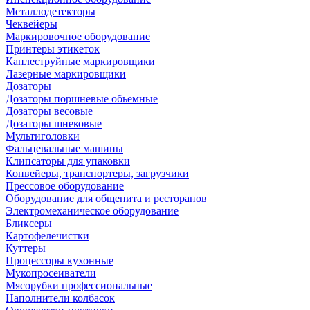
Металлодетекторы
Чеквейеры
Маркировочное оборудование
Принтеры этикеток
Каплеструйные маркировщики
Лазерные маркировщики
Дозаторы
Дозаторы поршневые обьемные
Дозаторы весовые
Дозаторы шнековые
Мультиголовки
Фальцевальные машины
Клипсаторы для упаковки
Конвейеры, транспортеры, загрузчики
Прессовое оборудование
Оборудование для общепита и ресторанов
Электромеханическое оборудование
Бликсеры
Картофелечистки
Куттеры
Процессоры кухонные
Мукопросеиватели
Мясорубки профессиональные
Наполнители колбасок