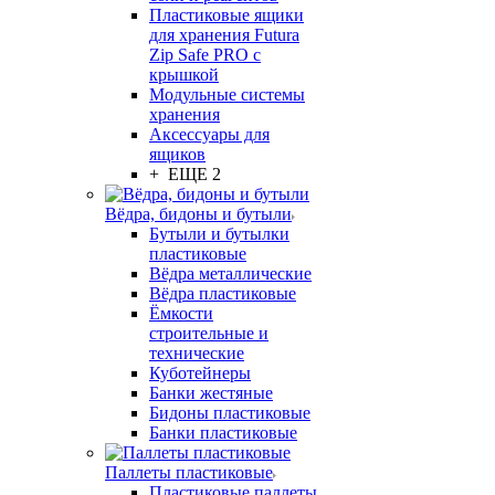
Пластиковые ящики
для хранения Futura
Zip Safe PRO с
крышкой
Модульные системы
хранения
Аксессуары для
ящиков
+ ЕЩЕ 2
Вёдра, бидоны и бутыли
Бутыли и бутылки
пластиковые
Вёдра металлические
Вёдра пластиковые
Ёмкости
строительные и
технические
Куботейнеры
Банки жестяные
Бидоны пластиковые
Банки пластиковые
Паллеты пластиковые
Пластиковые паллеты