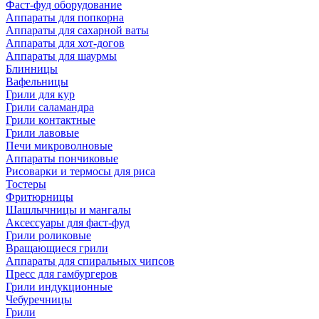
Фаст-фуд оборудование
Аппараты для попкорна
Аппараты для сахарной ваты
Аппараты для хот-догов
Аппараты для шаурмы
Блинницы
Вафельницы
Грили для кур
Грили саламандра
Грили контактные
Грили лавовые
Печи микроволновые
Аппараты пончиковые
Рисоварки и термосы для риса
Тостеры
Фритюрницы
Шашлычницы и мангалы
Аксессуары для фаст-фуд
Грили роликовые
Вращающиеся грили
Аппараты для спиральных чипсов
Пресс для гамбургеров
Грили индукционные
Чебуречницы
Грили