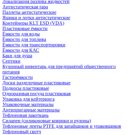
Локализация разлива жидкостей
Антистатическая тара
Паллеты антистатические
Ящики и лотки антистатические
Контейнеры KLT ESD (VDA)
Пластиковые ёмкости
Ёмкости для воды
Ёмкости для топлива
Ёмкости для транспортировки
Ёмкости для КАС
Баки для душа
Септики
Кухонный инвентарь для предприятий общественного
питания
Гастроёмкости
Доски разделочные пластиковые
Подносы пластиковые
Одноразовая посуда пластиковая
Упаковка для кейтеринга
Упаковочные материалы
Антипригарные материалы
Тефлоновая лакоткань
Силапен (силиконовые коврики и рулоны)
Тефлоновые ленты PTFE для запайщиков и упаковщиков
Тефлоновый скотч