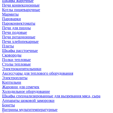
Шкафы жарочные
Печи конвекционные
Котлы пищеварочные
Мармиты
Пароварки
Пароконвектоматы
Печи для пиццы
Печи подовые
Печи ротационные
Печи хлебопекарные
Плиты
Шкафы расстоечные
Сковороды
Полки тепловые
Столы тепловые
Электрокипятильники
Аксессуары для теплового оборудования
Электроплиты
Коптильни
Жаровни для семечек
Холодильное оборудование
Шкафы специализированные для вызревания мяса, сыра
Аппараты шоковой заморозки
Бонеты
Витрины мультитемпературные