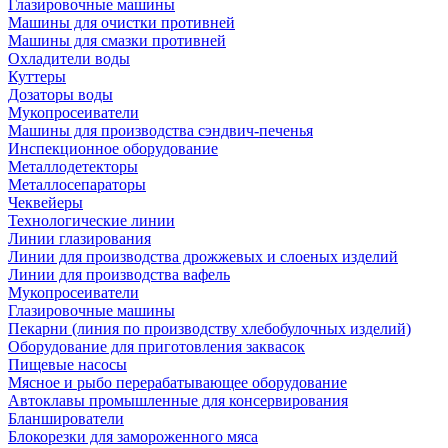
Глазировочные машины
Машины для очистки противней
Машины для смазки противней
Охладители воды
Куттеры
Дозаторы воды
Мукопросеиватели
Машины для производства сэндвич-печенья
Инспекционное оборудование
Металлодетекторы
Металлосепараторы
Чеквейеры
Технологические линии
Линии глазирования
Линии для производства дрожжевых и слоеных изделий
Линии для производства вафель
Мукопросеиватели
Глазировочные машины
Пекарни (линия по производству хлебобулочных изделий)
Оборудование для приготовления заквасок
Пищевые насосы
Мясное и рыбо перерабатывающее оборудование
Автоклавы промышленные для консервирования
Бланширователи
Блокорезки для замороженного мяса