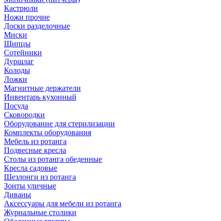
Кастрюли
Ножи прочие
Доски разделочные
Миски
Щипцы
Сотейники
Дуршлаг
Колоды
Ложки
Магнитные держатели
Инвентарь кухонный
Посуда
Сковородки
Оборудование для стерилизации
Комплекты оборудования
Мебель из ротанга
Подвесные кресла
Столы из ротанга обеденные
Кресла садовые
Шезлонги из ротанга
Зонты уличные
Диваны
Аксессуары для мебели из ротанга
Журнальные столики