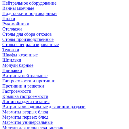
Нейтральное оборудование
Ванны моечные
Подставки и подтоварники
Полки
Рукомойники
Стеллажи
Столы для сбора отходов
Столы производственные
Столы специализированные
Тележки
Шкафы кухонные
Шпильки
Модули барные
Прилавки
Витрины нейтральные
Гастроемкости и противни
Противни и решетки
Гастроемкости
Крышка гастроемкости
Линии раздачи питания
Витрины холодильные для линии раздачи
Мармиты вторых блюд
Мармиты первых блюд
Мармиты универсальные
Модули для подогрева тарелок