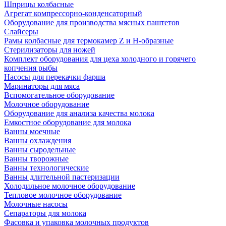
Шприцы колбасные
Агрегат компрессорно-конденсаторный
Оборудование для производства мясных паштетов
Слайсеры
Рамы колбасные для термокамер Z и H-образные
Стерилизаторы для ножей
Комплект оборудования для цеха холодного и горячего
копчения рыбы
Насосы для перекачки фарша
Маринаторы для мяса
Вспомогательное оборудование
Молочное оборудование
Оборудование для анализа качества молока
Емкостное оборудование для молока
Ванны моечные
Ванны охлаждения
Ванны сыродельные
Ванны творожные
Ванны технологические
Ванны длительной пастеризации
Холодильное молочное оборудование
Тепловое молочное оборудование
Молочные насосы
Сепараторы для молока
Фасовка и упаковка молочных продуктов