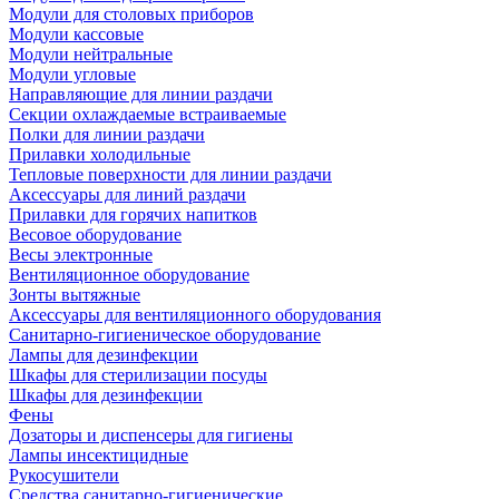
Модули для столовых приборов
Модули кассовые
Модули нейтральные
Модули угловые
Направляющие для линии раздачи
Секции охлаждаемые встраиваемые
Полки для линии раздачи
Прилавки холодильные
Тепловые поверхности для линии раздачи
Аксессуары для линий раздачи
Прилавки для горячих напитков
Весовое оборудование
Весы электронные
Вентиляционное оборудование
Зонты вытяжные
Аксессуары для вентиляционного оборудования
Санитарно-гигиеническое оборудование
Лампы для дезинфекции
Шкафы для стерилизации посуды
Шкафы для дезинфекции
Фены
Дозаторы и диспенсеры для гигиены
Лампы инсектицидные
Рукосушители
Средства санитарно-гигиенические