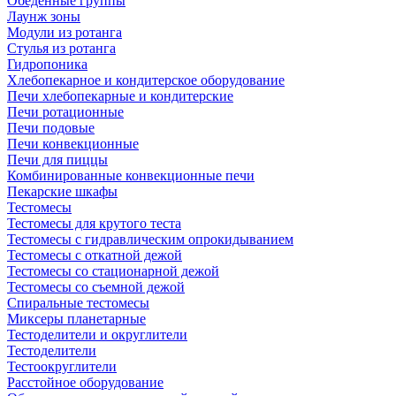
Обеденные группы
Лаунж зоны
Модули из ротанга
Стулья из ротанга
Гидропоника
Хлебопекарное и кондитерское оборудование
Печи хлебопекарные и кондитерские
Печи ротационные
Печи подовые
Печи конвекционные
Печи для пиццы
Комбинированные конвекционные печи
Пекарские шкафы
Тестомесы
Тестомесы для крутого теста
Тестомесы с гидравлическим опрокидыванием
Тестомесы с откатной дежой
Тестомесы со стационарной дежой
Тестомесы со съемной дежой
Спиральные тестомесы
Миксеры планетарные
Тестоделители и округлители
Тестоделители
Тестоокруглители
Расстойное оборудование