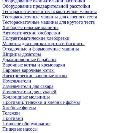
Оборудование окончательной расстойки
Оборудование предварительной расстойки
Тестораскаточные и тестозакаточные машины
Тестораскаточные машины для слоеного теста
Тестораскаточные машины для крутого теста
Хлеборезательные машины
Автоматические хлеборезки
Полуавтоматические хлеборезки
Машины для нарезки тортов и бисквита
Отсадочные и формовочные машины
Шприцы-дозаторы
Дражировочные барабаны
Варочные котлы и кремоварки
Паровые варочные котлы
Электрические варочные котлы
Измельчители
Измельчители для сахара
Измельчители для сухарей
Коллоидные мельницы
Противни, тележки и хлебные формы
Хлебные формы
Тележки
Противни
Пищевое оборудование
Пищевые насосы