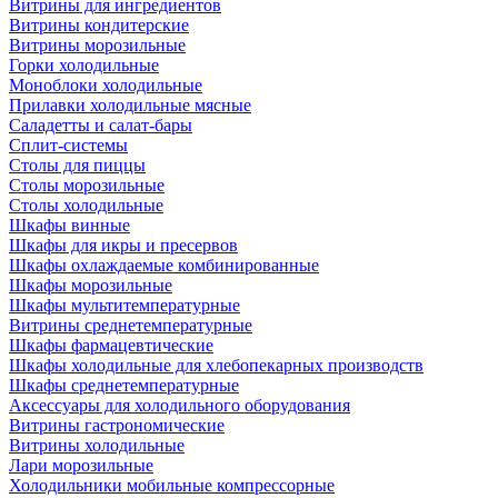
Витрины для ингредиентов
Витрины кондитерские
Витрины морозильные
Горки холодильные
Моноблоки холодильные
Прилавки холодильные мясные
Саладетты и салат-бары
Сплит-системы
Столы для пиццы
Столы морозильные
Столы холодильные
Шкафы винные
Шкафы для икры и пресервов
Шкафы охлаждаемые комбинированные
Шкафы морозильные
Шкафы мультитемпературные
Витрины среднетемпературные
Шкафы фармацевтические
Шкафы холодильные для хлебопекарных производств
Шкафы среднетемпературные
Аксессуары для холодильного оборудования
Витрины гастрономические
Витрины холодильные
Лари морозильные
Холодильники мобильные компрессорные