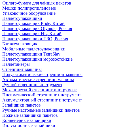
Фильтр-бумага для чайных пакетов
Мешки полипропиленовые
Упаковочное оборудование
Паллетоупаковщики
Паллетоупаковщик Pride, Китай
Паллетоупаковщик Olympic, Россия
Паллетоупаковщик HL, Китай
Паллетоупаковщики ПЗО, Россия
Багажеупаковщик
Мобильные паллетоупаковщики
Паллетоупаковщики TetraSlav
Паллетоупаковщики морозостойкие
Паллетайзеры
Стреппинг-машины
Полуавтоматические стреппинг машины
Автоматические стреппинг-машины
Ручной стреппинг инструмент
Механический стреппинг инструмент
Пневматический стреппинг инструмент
Аккумуляторный стреппинг инструмент
Запайщики пакетов
Ручные настольные запайщики пакетов
Ножные запайщики пакетов
Конвейерные запайщики
Индукционные запайщики