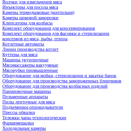
Волчки для измельчения мяса
Инъекторы для посола мяса
Камеры термодымовые (коптильня)
Камеры шоковой заморозки
Клипсаторы для колбасы
Комплект оборудования для консервирования
Комплект оборудования для фасовки и стерилизации
консервов из мяса, рыбы, птицы
Котлетные автоматы
Линии производства котлет
Куттеры для мяса
Машины укупорочные
Мясомассажеры вакуумные
Мясорубки промышленные
Оборудование для мойки, стерилизации и закатки банок
Оборудование для производства замороженных блинчиков
Оборудование для производства колбасных изделий
Панировочные машины
Пельменные аппараты
Пилы ленточные для мяса
Подъемники-опрокидыватели
Прессы обвалки
Тележки чаны технологические
Фаршемешалки
Холодильные камеры