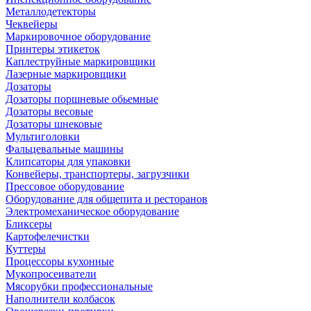
Металлодетекторы
Чеквейеры
Маркировочное оборудование
Принтеры этикеток
Каплеструйные маркировщики
Лазерные маркировщики
Дозаторы
Дозаторы поршневые обьемные
Дозаторы весовые
Дозаторы шнековые
Мультиголовки
Фальцевальные машины
Клипсаторы для упаковки
Конвейеры, транспортеры, загрузчики
Прессовое оборудование
Оборудование для общепита и ресторанов
Электромеханическое оборудование
Бликсеры
Картофелечистки
Куттеры
Процессоры кухонные
Мукопросеиватели
Мясорубки профессиональные
Наполнители колбасок