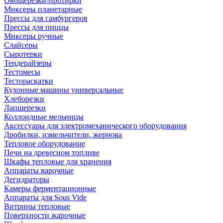
Овощерезки-протирки
Миксеры планетарные
Прессы для гамбургеров
Прессы для пиццы
Миксеры ручные
Слайсеры
Сыротерки
Тендерайзеры
Тестомесы
Тестораскатки
Кухонные машины универсальные
Хлеборезки
Лапшерезки
Коллоидные мельницы
Аксессуары для электромеханического оборудования
Дробилки, измельчители, жернова
Тепловое оборудование
Печи на древесном топливе
Шкафы тепловые для хранения
Аппараты варочные
Дегидраторы
Камеры ферментационные
Аппараты для Sous Vide
Витрины тепловые
Поверхности жарочные