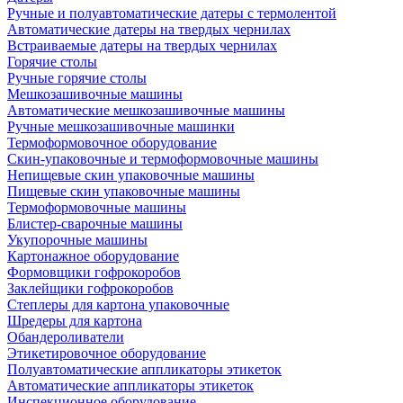
Ручные и полуавтоматические датеры с термолентой
Автоматические датеры на твердых чернилах
Встраиваемые датеры на твердых чернилах
Горячие столы
Ручные горячие столы
Мешкозашивочные машины
Автоматические мешкозашивочные машины
Ручные мешкозашивочные машинки
Термоформовочное оборудование
Скин-упаковочные и термоформовочные машины
Непищевые скин упаковочные машины
Пищевые скин упаковочные машины
Термоформовочные машины
Блистер-сварочные машины
Укупорочные машины
Картонажное оборудование
Формовщики гофрокоробов
Заклейщики гофрокоробов
Степлеры для картона упаковочные
Шредеры для картона
Обандероливатели
Этикетировочное оборудование
Полуавтоматические аппликаторы этикеток
Автоматические аппликаторы этикеток
Инспекционное оборудование