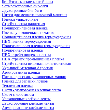
Биг Бэги - мягкие контейнеры
Четырехстропные биг-бэги
Двухстропные биг-бэги
Нитки для мешкозашивочной машины
Пленки упаковочные
Стрейч пленка паллетная
Полипропиленовая пленка
Пленка упаковочная с печатью
Полиолефиновая пленка термоусадочная
ПВХ пленка термоусадочная
Полиэтиленовая пленка термоусадочная
Полиэтиленовая пленка
ПВХ стрейч пищевая пленка
ПВХ стрейтч промышленная пленка
Стрейч пленка пищевая полиэтиленовая
Укрывной материал Агроспан
Армированная пленка
Пленка для скин-упаковочных машин
Пленка для запайки лотков
Тепличная пленка
Скотч - упаковочная клейкая лента
Скотч с логотипом
Упаковочные клейкие ленты
Двухсторонние клейкие ленты
Армированные клейкие ленты