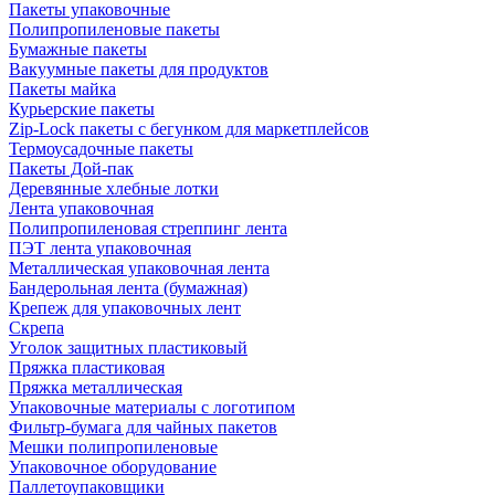
Пакеты упаковочные
Полипропиленовые пакеты
Бумажные пакеты
Вакуумные пакеты для продуктов
Пакеты майка
Курьерские пакеты
Zip-Lock пакеты с бегунком для маркетплейсов
Термоусадочные пакеты
Пакеты Дой-пак
Деревянные хлебные лотки
Лента упаковочная
Полипропиленовая стреппинг лента
ПЭТ лента упаковочная
Металлическая упаковочная лента
Бандерольная лента (бумажная)
Крепеж для упаковочных лент
Скрепа
Уголок защитных пластиковый
Пряжка пластиковая
Пряжка металлическая
Упаковочные материалы с логотипом
Фильтр-бумага для чайных пакетов
Мешки полипропиленовые
Упаковочное оборудование
Паллетоупаковщики