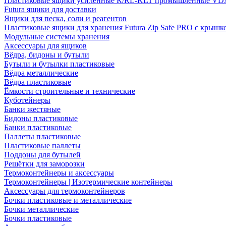
Пластиковые ящики усиленные R/RL-KLT промышленные VD
Futura ящики для доставки
Ящики для песка, соли и реагентов
Пластиковые ящики для хранения Futura Zip Safe PRO с крышк
Модульные системы хранения
Аксессуары для ящиков
Вёдра, бидоны и бутыли
Бутыли и бутылки пластиковые
Вёдра металлические
Вёдра пластиковые
Ёмкости строительные и технические
Куботейнеры
Банки жестяные
Бидоны пластиковые
Банки пластиковые
Паллеты пластиковые
Пластиковые паллеты
Поддоны для бутылей
Решётки для заморозки
Термоконтейнеры и аксессуары
Термоконтейнеры | Изотермические контейнеры
Аксессуары для термоконтейнеров
Бочки пластиковые и металлические
Бочки металлические
Бочки пластиковые