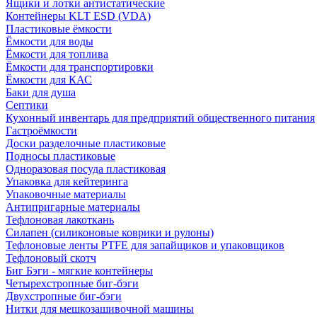
Ящики и лотки антистатические
Контейнеры KLT ESD (VDA)
Пластиковые ёмкости
Ёмкости для воды
Ёмкости для топлива
Ёмкости для транспортировки
Ёмкости для КАС
Баки для душа
Септики
Кухонный инвентарь для предприятий общественного питания
Гастроёмкости
Доски разделочные пластиковые
Подносы пластиковые
Одноразовая посуда пластиковая
Упаковка для кейтеринга
Упаковочные материалы
Антипригарные материалы
Тефлоновая лакоткань
Силапен (силиконовые коврики и рулоны)
Тефлоновые ленты PTFE для запайщиков и упаковщиков
Тефлоновый скотч
Биг Бэги - мягкие контейнеры
Четырехстропные биг-бэги
Двухстропные биг-бэги
Нитки для мешкозашивочной машины