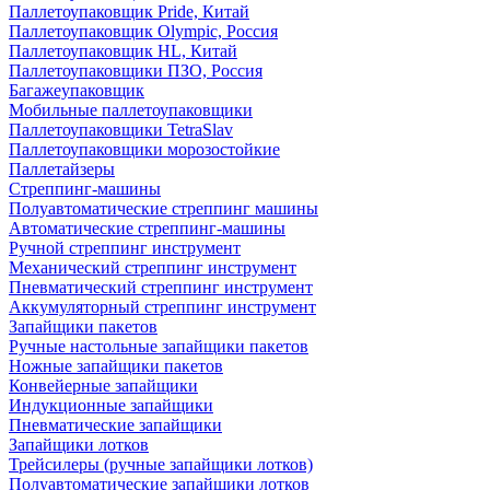
Паллетоупаковщик Pride, Китай
Паллетоупаковщик Olympic, Россия
Паллетоупаковщик HL, Китай
Паллетоупаковщики ПЗО, Россия
Багажеупаковщик
Мобильные паллетоупаковщики
Паллетоупаковщики TetraSlav
Паллетоупаковщики морозостойкие
Паллетайзеры
Стреппинг-машины
Полуавтоматические стреппинг машины
Автоматические стреппинг-машины
Ручной стреппинг инструмент
Механический стреппинг инструмент
Пневматический стреппинг инструмент
Аккумуляторный стреппинг инструмент
Запайщики пакетов
Ручные настольные запайщики пакетов
Ножные запайщики пакетов
Конвейерные запайщики
Индукционные запайщики
Пневматические запайщики
Запайщики лотков
Трейсилеры (ручные запайщики лотков)
Полуавтоматические запайщики лотков