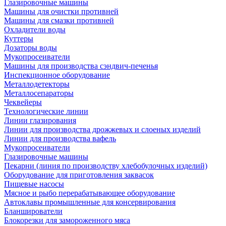
Глазировочные машины
Машины для очистки противней
Машины для смазки противней
Охладители воды
Куттеры
Дозаторы воды
Мукопросеиватели
Машины для производства сэндвич-печенья
Инспекционное оборудование
Металлодетекторы
Металлосепараторы
Чеквейеры
Технологические линии
Линии глазирования
Линии для производства дрожжевых и слоеных изделий
Линии для производства вафель
Мукопросеиватели
Глазировочные машины
Пекарни (линия по производству хлебобулочных изделий)
Оборудование для приготовления заквасок
Пищевые насосы
Мясное и рыбо перерабатывающее оборудование
Автоклавы промышленные для консервирования
Бланширователи
Блокорезки для замороженного мяса