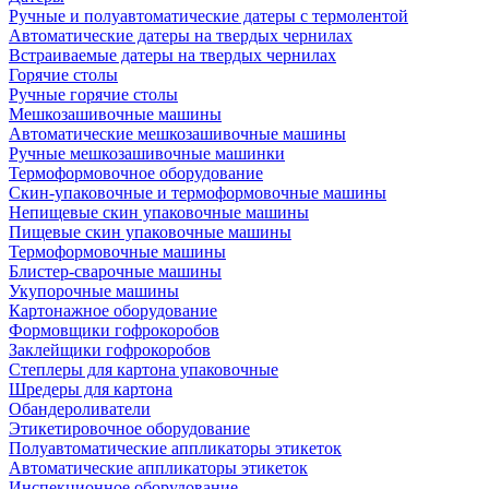
Ручные и полуавтоматические датеры с термолентой
Автоматические датеры на твердых чернилах
Встраиваемые датеры на твердых чернилах
Горячие столы
Ручные горячие столы
Мешкозашивочные машины
Автоматические мешкозашивочные машины
Ручные мешкозашивочные машинки
Термоформовочное оборудование
Скин-упаковочные и термоформовочные машины
Непищевые скин упаковочные машины
Пищевые скин упаковочные машины
Термоформовочные машины
Блистер-сварочные машины
Укупорочные машины
Картонажное оборудование
Формовщики гофрокоробов
Заклейщики гофрокоробов
Степлеры для картона упаковочные
Шредеры для картона
Обандероливатели
Этикетировочное оборудование
Полуавтоматические аппликаторы этикеток
Автоматические аппликаторы этикеток
Инспекционное оборудование