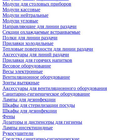
Модули для столовых приборов
Модули кассовые
Модули нейтральные
Модули угловые
Направляющие для линии раздачи
Секции охлаждаемые встраиваемые
Полки для линии раздачи
Прилавки холодильные
Тепловые поверхности для линии раздачи
Аксессуары для линий раздачи
Прилавки для горячих напитков
Весовое оборудование
Весы электронные
Вентиляционное оборудование
Зонты вытяжные
Аксессуары для вентиляционного оборудования
Санитарно-гигиеническое оборудование
Лампы для дезинфекции
Шкафы для стерилизации посуды
Шкафы для дезинфекции
Фены
Дозаторы и диспенсеры для гигиены
Лампы инсектицидные
Рукосушители
Средства санитарно-гигиенические