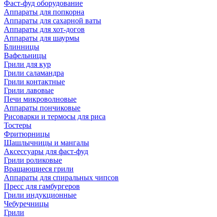
Фаст-фуд оборудование
Аппараты для попкорна
Аппараты для сахарной ваты
Аппараты для хот-догов
Аппараты для шаурмы
Блинницы
Вафельницы
Грили для кур
Грили саламандра
Грили контактные
Грили лавовые
Печи микроволновые
Аппараты пончиковые
Рисоварки и термосы для риса
Тостеры
Фритюрницы
Шашлычницы и мангалы
Аксессуары для фаст-фуд
Грили роликовые
Вращающиеся грили
Аппараты для спиральных чипсов
Пресс для гамбургеров
Грили индукционные
Чебуречницы
Грили