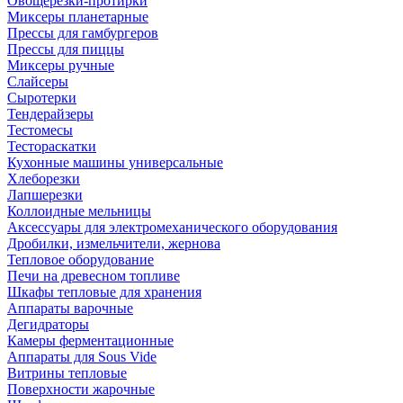
Овощерезки-протирки
Миксеры планетарные
Прессы для гамбургеров
Прессы для пиццы
Миксеры ручные
Слайсеры
Сыротерки
Тендерайзеры
Тестомесы
Тестораскатки
Кухонные машины универсальные
Хлеборезки
Лапшерезки
Коллоидные мельницы
Аксессуары для электромеханического оборудования
Дробилки, измельчители, жернова
Тепловое оборудование
Печи на древесном топливе
Шкафы тепловые для хранения
Аппараты варочные
Дегидраторы
Камеры ферментационные
Аппараты для Sous Vide
Витрины тепловые
Поверхности жарочные