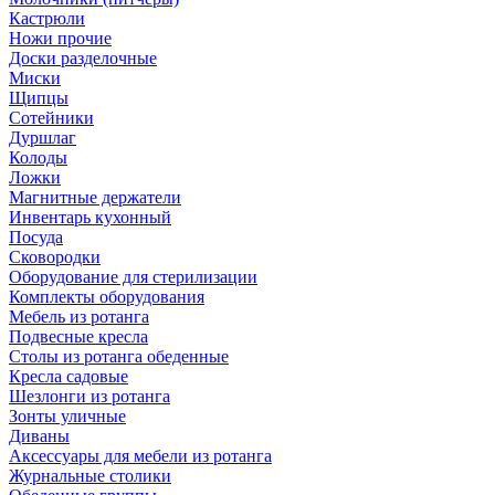
Кастрюли
Ножи прочие
Доски разделочные
Миски
Щипцы
Сотейники
Дуршлаг
Колоды
Ложки
Магнитные держатели
Инвентарь кухонный
Посуда
Сковородки
Оборудование для стерилизации
Комплекты оборудования
Мебель из ротанга
Подвесные кресла
Столы из ротанга обеденные
Кресла садовые
Шезлонги из ротанга
Зонты уличные
Диваны
Аксессуары для мебели из ротанга
Журнальные столики