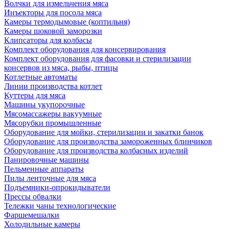
Волчки для измельчения мяса
Инъекторы для посола мяса
Камеры термодымовые (коптильня)
Камеры шоковой заморозки
Клипсаторы для колбасы
Комплект оборудования для консервирования
Комплект оборудования для фасовки и стерилизации
консервов из мяса, рыбы, птицы
Котлетные автоматы
Линии производства котлет
Куттеры для мяса
Машины укупорочные
Мясомассажеры вакуумные
Мясорубки промышленные
Оборудование для мойки, стерилизации и закатки банок
Оборудование для производства замороженных блинчиков
Оборудование для производства колбасных изделий
Панировочные машины
Пельменные аппараты
Пилы ленточные для мяса
Подъемники-опрокидыватели
Прессы обвалки
Тележки чаны технологические
Фаршемешалки
Холодильные камеры