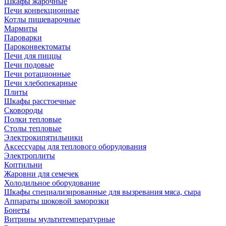
Шкафы жарочные
Печи конвекционные
Котлы пищеварочные
Мармиты
Пароварки
Пароконвектоматы
Печи для пиццы
Печи подовые
Печи ротационные
Печи хлебопекарные
Плиты
Шкафы расстоечные
Сковороды
Полки тепловые
Столы тепловые
Электрокипятильники
Аксессуары для теплового оборудования
Электроплиты
Коптильни
Жаровни для семечек
Холодильное оборудование
Шкафы специализированные для вызревания мяса, сыра
Аппараты шоковой заморозки
Бонеты
Витрины мультитемпературные