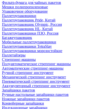
Фильтр-бумага для чайных пакетов
Мешки полипропиленовые
Упаковочное оборудование
Паллетоупаковщики
Паллетоупаковщик Pride, Китай
Паллетоупаковщик Olympic, Россия
Паллетоупаковщик HL, Китай
Паллетоупаковщики ПЗО, Россия
Багажеупаковщик
Мобильные паллетоупаковщики
Паллетоупаковщики TetraSlav
Паллетоупаковщики морозостойкие
Паллетайзеры
Стреппинг-машины
Полуавтоматические стреппинг машины
Автоматические стреппинг-машины
Ручной стреппинг инструмент
Механический стреппинг инструмент
Пневматический стреппинг инструмент
Аккумуляторный стреппинг инструмент
Запайщики пакетов
Ручные настольные запайщики пакетов
Ножные запайщики пакетов
Конвейерные запайщики
Индукционные запайщики