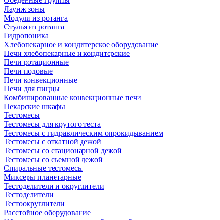
Обеденные группы
Лаунж зоны
Модули из ротанга
Стулья из ротанга
Гидропоника
Хлебопекарное и кондитерское оборудование
Печи хлебопекарные и кондитерские
Печи ротационные
Печи подовые
Печи конвекционные
Печи для пиццы
Комбинированные конвекционные печи
Пекарские шкафы
Тестомесы
Тестомесы для крутого теста
Тестомесы с гидравлическим опрокидыванием
Тестомесы с откатной дежой
Тестомесы со стационарной дежой
Тестомесы со съемной дежой
Спиральные тестомесы
Миксеры планетарные
Тестоделители и округлители
Тестоделители
Тестоокруглители
Расстойное оборудование