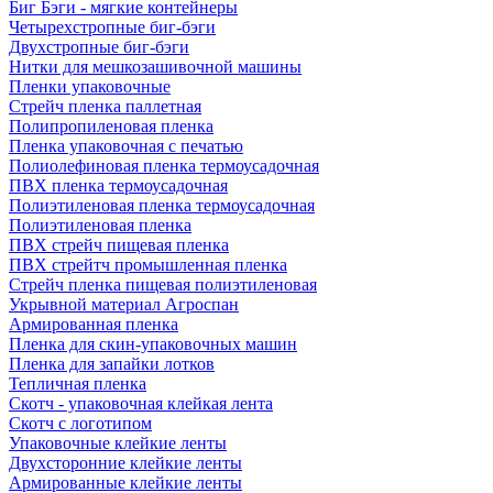
Биг Бэги - мягкие контейнеры
Четырехстропные биг-бэги
Двухстропные биг-бэги
Нитки для мешкозашивочной машины
Пленки упаковочные
Стрейч пленка паллетная
Полипропиленовая пленка
Пленка упаковочная с печатью
Полиолефиновая пленка термоусадочная
ПВХ пленка термоусадочная
Полиэтиленовая пленка термоусадочная
Полиэтиленовая пленка
ПВХ стрейч пищевая пленка
ПВХ стрейтч промышленная пленка
Стрейч пленка пищевая полиэтиленовая
Укрывной материал Агроспан
Армированная пленка
Пленка для скин-упаковочных машин
Пленка для запайки лотков
Тепличная пленка
Скотч - упаковочная клейкая лента
Скотч с логотипом
Упаковочные клейкие ленты
Двухсторонние клейкие ленты
Армированные клейкие ленты