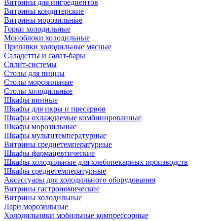
Витрины для ингредиентов
Витрины кондитерские
Витрины морозильные
Горки холодильные
Моноблоки холодильные
Прилавки холодильные мясные
Саладетты и салат-бары
Сплит-системы
Столы для пиццы
Столы морозильные
Столы холодильные
Шкафы винные
Шкафы для икры и пресервов
Шкафы охлаждаемые комбинированные
Шкафы морозильные
Шкафы мультитемпературные
Витрины среднетемпературные
Шкафы фармацевтические
Шкафы холодильные для хлебопекарных производств
Шкафы среднетемпературные
Аксессуары для холодильного оборудования
Витрины гастрономические
Витрины холодильные
Лари морозильные
Холодильники мобильные компрессорные