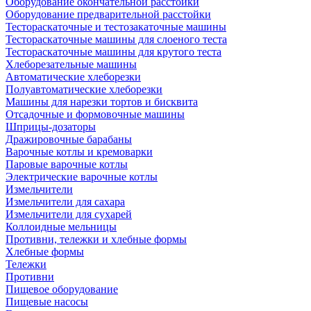
Оборудование окончательной расстойки
Оборудование предварительной расстойки
Тестораскаточные и тестозакаточные машины
Тестораскаточные машины для слоеного теста
Тестораскаточные машины для крутого теста
Хлеборезательные машины
Автоматические хлеборезки
Полуавтоматические хлеборезки
Машины для нарезки тортов и бисквита
Отсадочные и формовочные машины
Шприцы-дозаторы
Дражировочные барабаны
Варочные котлы и кремоварки
Паровые варочные котлы
Электрические варочные котлы
Измельчители
Измельчители для сахара
Измельчители для сухарей
Коллоидные мельницы
Противни, тележки и хлебные формы
Хлебные формы
Тележки
Противни
Пищевое оборудование
Пищевые насосы