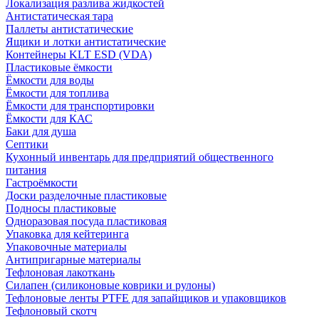
Локализация разлива жидкостей
Антистатическая тара
Паллеты антистатические
Ящики и лотки антистатические
Контейнеры KLT ESD (VDA)
Пластиковые ёмкости
Ёмкости для воды
Ёмкости для топлива
Ёмкости для транспортировки
Ёмкости для КАС
Баки для душа
Септики
Кухонный инвентарь для предприятий общественного
питания
Гастроёмкости
Доски разделочные пластиковые
Подносы пластиковые
Одноразовая посуда пластиковая
Упаковка для кейтеринга
Упаковочные материалы
Антипригарные материалы
Тефлоновая лакоткань
Силапен (силиконовые коврики и рулоны)
Тефлоновые ленты PTFE для запайщиков и упаковщиков
Тефлоновый скотч