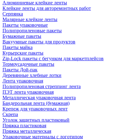
Алюминиевые клейкие ленты
Клейкие ленты для авторемонтных работ
Серпянка
Малярные клейкие ленты
Пакеты упаковочные
Полипропиленовые пакеты
Бумажные пакеты
Вакуумные пакеты для продуктов
Пакеты майка
Курьерские пакеты
Zip-Lock пакеты с бегунком для маркетплейсов
Термоусадочные пакеты
Пакеты Дой-пак
Деревянные хлебные лотки
Лента упаковочная
Полипропиленовая стреппинг лента
ПЭТ лента упаковочная
Металлическая упаковочная лента
Бандерольная лента (бумажная)
Крепеж для упаковочных лент
Скрепа
Уголок защитных пластиковый
Пряжка пластиковая
Пряжка металлическая
Упаковочные материалы с логотипом