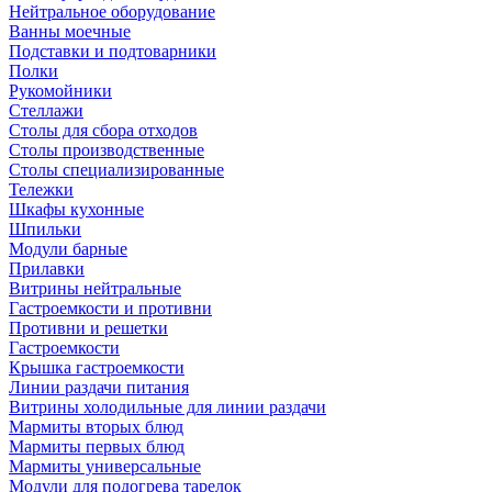
Нейтральное оборудование
Ванны моечные
Подставки и подтоварники
Полки
Рукомойники
Стеллажи
Столы для сбора отходов
Столы производственные
Столы специализированные
Тележки
Шкафы кухонные
Шпильки
Модули барные
Прилавки
Витрины нейтральные
Гастроемкости и противни
Противни и решетки
Гастроемкости
Крышка гастроемкости
Линии раздачи питания
Витрины холодильные для линии раздачи
Мармиты вторых блюд
Мармиты первых блюд
Мармиты универсальные
Модули для подогрева тарелок