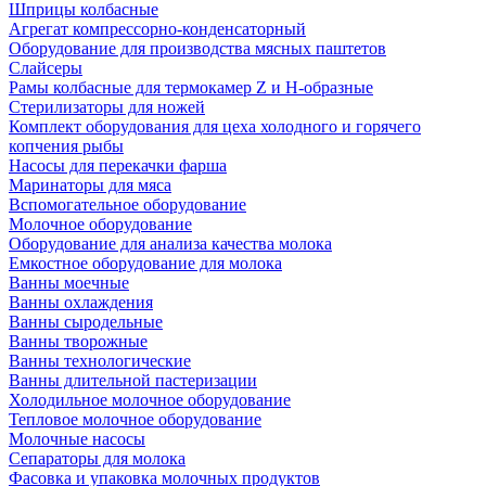
Шприцы колбасные
Агрегат компрессорно-конденсаторный
Оборудование для производства мясных паштетов
Слайсеры
Рамы колбасные для термокамер Z и H-образные
Стерилизаторы для ножей
Комплект оборудования для цеха холодного и горячего
копчения рыбы
Насосы для перекачки фарша
Маринаторы для мяса
Вспомогательное оборудование
Молочное оборудование
Оборудование для анализа качества молока
Емкостное оборудование для молока
Ванны моечные
Ванны охлаждения
Ванны сыродельные
Ванны творожные
Ванны технологические
Ванны длительной пастеризации
Холодильное молочное оборудование
Тепловое молочное оборудование
Молочные насосы
Сепараторы для молока
Фасовка и упаковка молочных продуктов