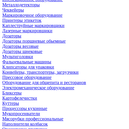
Металлодетекторы
Чеквейеры
Маркировочное оборудование
Принтеры этикеток
Каплеструйные маркировщики
Лазерные маркировщики
Дозаторы
Дозаторы поршневые обьемные
Дозаторы весовые
Дозаторы шнековые
Мультиголовки
Фальцевальные машины
Клипсаторы для упаковки
Конвейеры, транспортеры, загрузчики
Прессовое оборудование
Оборудование для общепита и ресторанов
Электромеханическое оборудование
Бликсеры
Картофелечистки
Куттеры
Процессоры кухонные
Мукопросеиватели
Мясорубки профессиональные
Наполнители колбасок