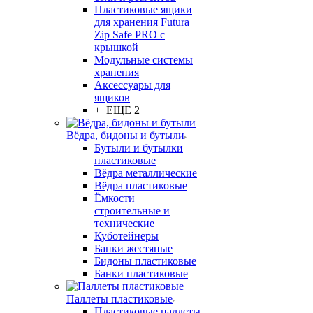
Пластиковые ящики
для хранения Futura
Zip Safe PRO с
крышкой
Модульные системы
хранения
Аксессуары для
ящиков
+ ЕЩЕ 2
Вёдра, бидоны и бутыли
Бутыли и бутылки
пластиковые
Вёдра металлические
Вёдра пластиковые
Ёмкости
строительные и
технические
Куботейнеры
Банки жестяные
Бидоны пластиковые
Банки пластиковые
Паллеты пластиковые
Пластиковые паллеты