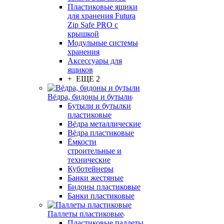
Пластиковые ящики
для хранения Futura
Zip Safe PRO с
крышкой
Модульные системы
хранения
Аксессуары для
ящиков
+ ЕЩЕ 2
Вёдра, бидоны и бутыли
Бутыли и бутылки
пластиковые
Вёдра металлические
Вёдра пластиковые
Ёмкости
строительные и
технические
Куботейнеры
Банки жестяные
Бидоны пластиковые
Банки пластиковые
Паллеты пластиковые
Пластиковые паллеты