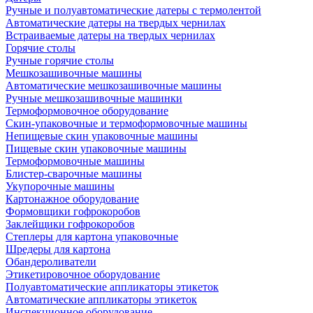
Ручные и полуавтоматические датеры с термолентой
Автоматические датеры на твердых чернилах
Встраиваемые датеры на твердых чернилах
Горячие столы
Ручные горячие столы
Мешкозашивочные машины
Автоматические мешкозашивочные машины
Ручные мешкозашивочные машинки
Термоформовочное оборудование
Скин-упаковочные и термоформовочные машины
Непищевые скин упаковочные машины
Пищевые скин упаковочные машины
Термоформовочные машины
Блистер-сварочные машины
Укупорочные машины
Картонажное оборудование
Формовщики гофрокоробов
Заклейщики гофрокоробов
Степлеры для картона упаковочные
Шредеры для картона
Обандероливатели
Этикетировочное оборудование
Полуавтоматические аппликаторы этикеток
Автоматические аппликаторы этикеток
Инспекционное оборудование