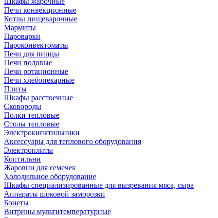
Шкафы жарочные
Печи конвекционные
Котлы пищеварочные
Мармиты
Пароварки
Пароконвектоматы
Печи для пиццы
Печи подовые
Печи ротационные
Печи хлебопекарные
Плиты
Шкафы расстоечные
Сковороды
Полки тепловые
Столы тепловые
Электрокипятильники
Аксессуары для теплового оборудования
Электроплиты
Коптильни
Жаровни для семечек
Холодильное оборудование
Шкафы специализированные для вызревания мяса, сыра
Аппараты шоковой заморозки
Бонеты
Витрины мультитемпературные