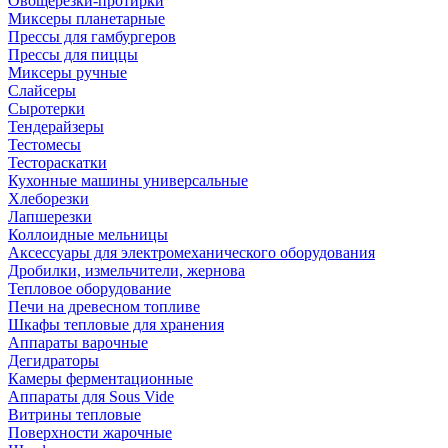
Овощерезки-протирки
Миксеры планетарные
Прессы для гамбургеров
Прессы для пиццы
Миксеры ручные
Слайсеры
Сыротерки
Тендерайзеры
Тестомесы
Тестораскатки
Кухонные машины универсальные
Хлеборезки
Лапшерезки
Коллоидные мельницы
Аксессуары для электромеханического оборудования
Дробилки, измельчители, жернова
Тепловое оборудование
Печи на древесном топливе
Шкафы тепловые для хранения
Аппараты варочные
Дегидраторы
Камеры ферментационные
Аппараты для Sous Vide
Витрины тепловые
Поверхности жарочные