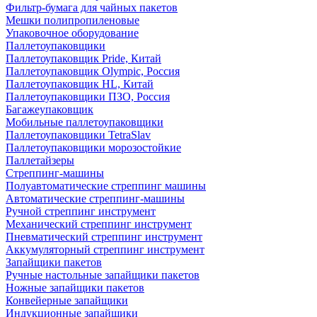
Фильтр-бумага для чайных пакетов
Мешки полипропиленовые
Упаковочное оборудование
Паллетоупаковщики
Паллетоупаковщик Pride, Китай
Паллетоупаковщик Olympic, Россия
Паллетоупаковщик HL, Китай
Паллетоупаковщики ПЗО, Россия
Багажеупаковщик
Мобильные паллетоупаковщики
Паллетоупаковщики TetraSlav
Паллетоупаковщики морозостойкие
Паллетайзеры
Стреппинг-машины
Полуавтоматические стреппинг машины
Автоматические стреппинг-машины
Ручной стреппинг инструмент
Механический стреппинг инструмент
Пневматический стреппинг инструмент
Аккумуляторный стреппинг инструмент
Запайщики пакетов
Ручные настольные запайщики пакетов
Ножные запайщики пакетов
Конвейерные запайщики
Индукционные запайщики