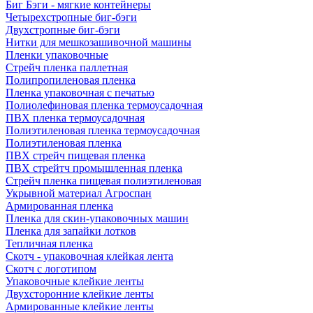
Биг Бэги - мягкие контейнеры
Четырехстропные биг-бэги
Двухстропные биг-бэги
Нитки для мешкозашивочной машины
Пленки упаковочные
Стрейч пленка паллетная
Полипропиленовая пленка
Пленка упаковочная с печатью
Полиолефиновая пленка термоусадочная
ПВХ пленка термоусадочная
Полиэтиленовая пленка термоусадочная
Полиэтиленовая пленка
ПВХ стрейч пищевая пленка
ПВХ стрейтч промышленная пленка
Стрейч пленка пищевая полиэтиленовая
Укрывной материал Агроспан
Армированная пленка
Пленка для скин-упаковочных машин
Пленка для запайки лотков
Тепличная пленка
Скотч - упаковочная клейкая лента
Скотч с логотипом
Упаковочные клейкие ленты
Двухсторонние клейкие ленты
Армированные клейкие ленты