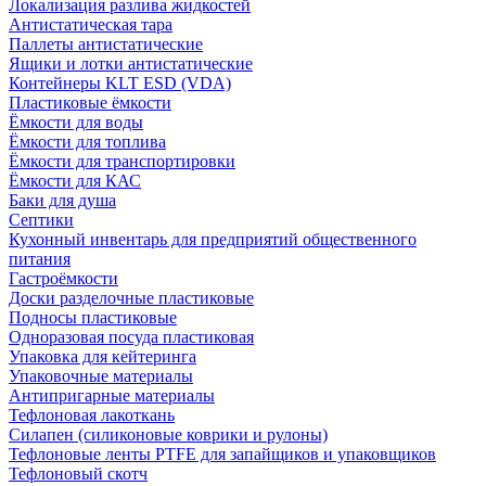
Локализация разлива жидкостей
Антистатическая тара
Паллеты антистатические
Ящики и лотки антистатические
Контейнеры KLT ESD (VDA)
Пластиковые ёмкости
Ёмкости для воды
Ёмкости для топлива
Ёмкости для транспортировки
Ёмкости для КАС
Баки для душа
Септики
Кухонный инвентарь для предприятий общественного
питания
Гастроёмкости
Доски разделочные пластиковые
Подносы пластиковые
Одноразовая посуда пластиковая
Упаковка для кейтеринга
Упаковочные материалы
Антипригарные материалы
Тефлоновая лакоткань
Силапен (силиконовые коврики и рулоны)
Тефлоновые ленты PTFE для запайщиков и упаковщиков
Тефлоновый скотч