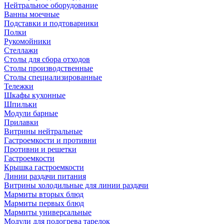
Нейтральное оборудование
Ванны моечные
Подставки и подтоварники
Полки
Рукомойники
Стеллажи
Столы для сбора отходов
Столы производственные
Столы специализированные
Тележки
Шкафы кухонные
Шпильки
Модули барные
Прилавки
Витрины нейтральные
Гастроемкости и противни
Противни и решетки
Гастроемкости
Крышка гастроемкости
Линии раздачи питания
Витрины холодильные для линии раздачи
Мармиты вторых блюд
Мармиты первых блюд
Мармиты универсальные
Модули для подогрева тарелок