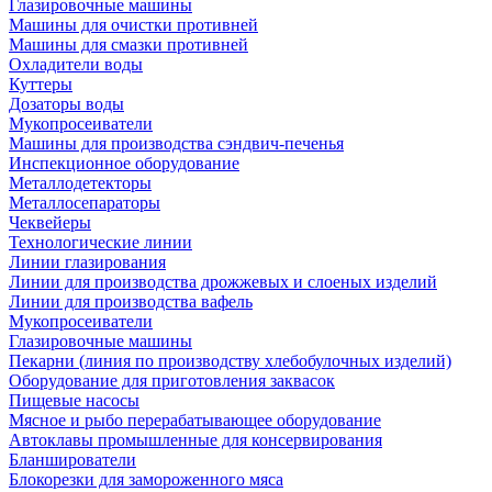
Глазировочные машины
Машины для очистки противней
Машины для смазки противней
Охладители воды
Куттеры
Дозаторы воды
Мукопросеиватели
Машины для производства сэндвич-печенья
Инспекционное оборудование
Металлодетекторы
Металлосепараторы
Чеквейеры
Технологические линии
Линии глазирования
Линии для производства дрожжевых и слоеных изделий
Линии для производства вафель
Мукопросеиватели
Глазировочные машины
Пекарни (линия по производству хлебобулочных изделий)
Оборудование для приготовления заквасок
Пищевые насосы
Мясное и рыбо перерабатывающее оборудование
Автоклавы промышленные для консервирования
Бланширователи
Блокорезки для замороженного мяса