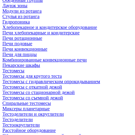
Обеденные группы
Лаунж зоны
Модули из ротанга
Стулья из ротанга
Гидропоника
Хлебопекарное и кондитерское оборудование
Печи хлебопекарные и кондитерские
Печи ротационные
Печи подовые
Печи конвекционные
Печи для пиццы
Комбинированные конвекционные печи
Пекарские шкафы
Тестомесы
Тестомесы для крутого теста
Тестомесы с гидравлическим опрокидыванием
Тестомесы с откатной дежой
Тестомесы со стационарной дежой
Тестомесы со съемной дежой
Спиральные тестомесы
Миксеры планетарные
Тестоделители и округлители
Тестоделители
Тестоокруглители
Расстойное оборудование