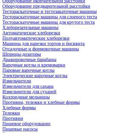
Оборудование окончательной расстойки
Оборудование предварительной расстойки
Тестораскаточные и тестозакаточные машины
Тестораскаточные машины для слоеного теста
Тестораскаточные машины для крутого теста
Хлеборезательные машины
Автоматические хлеборезки
Полуавтоматические хлеборезки
Машины для нарезки тортов и бисквита
Отсадочные и формовочные машины
Шприцы-дозаторы
Дражировочные барабаны
Варочные котлы и кремоварки
Паровые варочные котлы
Электрические варочные котлы
Измельчители
Измельчители для сахара
Измельчители для сухарей
Коллоидные мельницы
Противни, тележки и хлебные формы
Хлебные формы
Тележки
Противни
Пищевое оборудование
Пищевые насосы