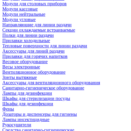
Модули для столовых приборов
Модули кассовые
Модули нейтральные
Модули угловые
Направляющие для линии раздачи
Секции охлаждаемые встраиваемые
Полки для линии раздачи
Прилавки холодильные
Тепловые поверхности для линии раздачи
Аксессуары для линий раздачи
Прилавки для горячих напитков
Весовое оборудование
Весы электронные
Вентиляционное оборудование
Зонты вытяжные
Аксессуары для вентиляционного оборудования
Санитарно-гигиеническое оборудование
Лампы для дезинфекции
Шкафы для стерилизации посуды
Шкафы для дезинфекции
Фены
Дозаторы и диспенсеры для гигиены
Лампы инсектицидные
Рукосушители
Средства санитарно-гигиенические