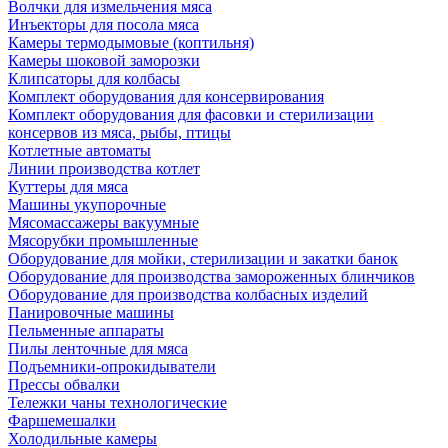
Волчки для измельчения мяса
Инъекторы для посола мяса
Камеры термодымовые (коптильня)
Камеры шоковой заморозки
Клипсаторы для колбасы
Комплект оборудования для консервирования
Комплект оборудования для фасовки и стерилизации
консервов из мяса, рыбы, птицы
Котлетные автоматы
Линии производства котлет
Куттеры для мяса
Машины укупорочные
Мясомассажеры вакуумные
Мясорубки промышленные
Оборудование для мойки, стерилизации и закатки банок
Оборудование для производства замороженных блинчиков
Оборудование для производства колбасных изделий
Панировочные машины
Пельменные аппараты
Пилы ленточные для мяса
Подъемники-опрокидыватели
Прессы обвалки
Тележки чаны технологические
Фаршемешалки
Холодильные камеры