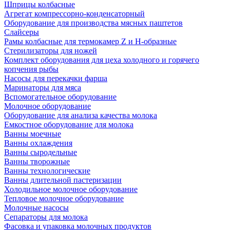
Шприцы колбасные
Агрегат компрессорно-конденсаторный
Оборудование для производства мясных паштетов
Слайсеры
Рамы колбасные для термокамер Z и H-образные
Стерилизаторы для ножей
Комплект оборудования для цеха холодного и горячего
копчения рыбы
Насосы для перекачки фарша
Маринаторы для мяса
Вспомогательное оборудование
Молочное оборудование
Оборудование для анализа качества молока
Емкостное оборудование для молока
Ванны моечные
Ванны охлаждения
Ванны сыродельные
Ванны творожные
Ванны технологические
Ванны длительной пастеризации
Холодильное молочное оборудование
Тепловое молочное оборудование
Молочные насосы
Сепараторы для молока
Фасовка и упаковка молочных продуктов