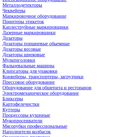
Металлодетекторы
Чеквейеры
Маркировочное оборудование
Принтеры этикеток
Каплеструйные маркировщики
Лазерные маркировщики
Дозаторы
Дозаторы поршневые обьемные
Дозаторы весовые
Дозаторы шнековые
Мультиголовки
Фальцевальные машины
Клипсаторы для упаковки
Конвейеры, транспортеры, загрузчики
Прессовое оборудование
Оборудование для общепита и ресторанов
Электромеханическое оборудование
Бликсеры
Картофелечистки
Куттеры
Процессоры кухонные
Мукопросеиватели
Мясорубки профессиональные
Наполнители колбасок