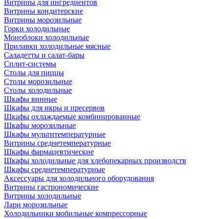
Витрины для ингредиентов
Витрины кондитерские
Витрины морозильные
Горки холодильные
Моноблоки холодильные
Прилавки холодильные мясные
Саладетты и салат-бары
Сплит-системы
Столы для пиццы
Столы морозильные
Столы холодильные
Шкафы винные
Шкафы для икры и пресервов
Шкафы охлаждаемые комбинированные
Шкафы морозильные
Шкафы мультитемпературные
Витрины среднетемпературные
Шкафы фармацевтические
Шкафы холодильные для хлебопекарных производств
Шкафы среднетемпературные
Аксессуары для холодильного оборудования
Витрины гастрономические
Витрины холодильные
Лари морозильные
Холодильники мобильные компрессорные