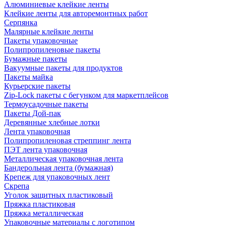
Алюминиевые клейкие ленты
Клейкие ленты для авторемонтных работ
Серпянка
Малярные клейкие ленты
Пакеты упаковочные
Полипропиленовые пакеты
Бумажные пакеты
Вакуумные пакеты для продуктов
Пакеты майка
Курьерские пакеты
Zip-Lock пакеты с бегунком для маркетплейсов
Термоусадочные пакеты
Пакеты Дой-пак
Деревянные хлебные лотки
Лента упаковочная
Полипропиленовая стреппинг лента
ПЭТ лента упаковочная
Металлическая упаковочная лента
Бандерольная лента (бумажная)
Крепеж для упаковочных лент
Скрепа
Уголок защитных пластиковый
Пряжка пластиковая
Пряжка металлическая
Упаковочные материалы с логотипом