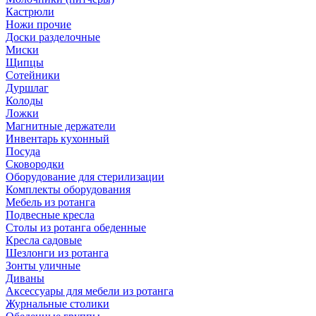
Кастрюли
Ножи прочие
Доски разделочные
Миски
Щипцы
Сотейники
Дуршлаг
Колоды
Ложки
Магнитные держатели
Инвентарь кухонный
Посуда
Сковородки
Оборудование для стерилизации
Комплекты оборудования
Мебель из ротанга
Подвесные кресла
Столы из ротанга обеденные
Кресла садовые
Шезлонги из ротанга
Зонты уличные
Диваны
Аксессуары для мебели из ротанга
Журнальные столики