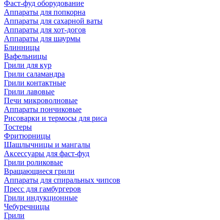
Фаст-фуд оборудование
Аппараты для попкорна
Аппараты для сахарной ваты
Аппараты для хот-догов
Аппараты для шаурмы
Блинницы
Вафельницы
Грили для кур
Грили саламандра
Грили контактные
Грили лавовые
Печи микроволновые
Аппараты пончиковые
Рисоварки и термосы для риса
Тостеры
Фритюрницы
Шашлычницы и мангалы
Аксессуары для фаст-фуд
Грили роликовые
Вращающиеся грили
Аппараты для спиральных чипсов
Пресс для гамбургеров
Грили индукционные
Чебуречницы
Грили