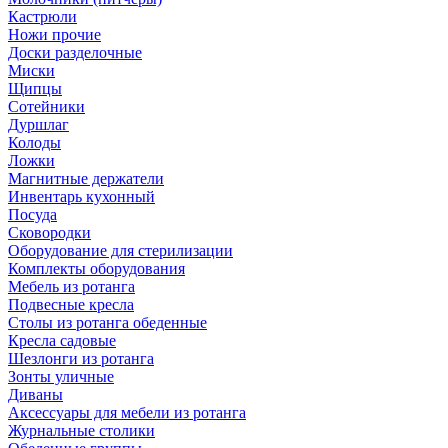
Кастрюли
Ножи прочие
Доски разделочные
Миски
Щипцы
Сотейники
Дуршлаг
Колоды
Ложки
Магнитные держатели
Инвентарь кухонный
Посуда
Сковородки
Оборудование для стерилизации
Комплекты оборудования
Мебель из ротанга
Подвесные кресла
Столы из ротанга обеденные
Кресла садовые
Шезлонги из ротанга
Зонты уличные
Диваны
Аксессуары для мебели из ротанга
Журнальные столики