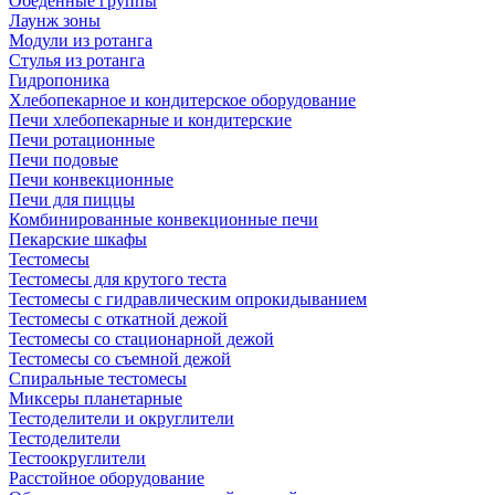
Обеденные группы
Лаунж зоны
Модули из ротанга
Стулья из ротанга
Гидропоника
Хлебопекарное и кондитерское оборудование
Печи хлебопекарные и кондитерские
Печи ротационные
Печи подовые
Печи конвекционные
Печи для пиццы
Комбинированные конвекционные печи
Пекарские шкафы
Тестомесы
Тестомесы для крутого теста
Тестомесы с гидравлическим опрокидыванием
Тестомесы с откатной дежой
Тестомесы со стационарной дежой
Тестомесы со съемной дежой
Спиральные тестомесы
Миксеры планетарные
Тестоделители и округлители
Тестоделители
Тестоокруглители
Расстойное оборудование