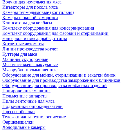
Волчки для измельчения мяса
Инъекторы для посола мяса
Камеры термодымовые (коптильня)
Камеры шоковой заморозки
Клипсаторы для колбасы
Комплект оборудования для консервирования
Комплект оборудования для фасовки и стерилизации
консервов из мяса, рыбы, птицы
Котлетные автоматы
Линии производства котлет
Куттеры для мяса
Машины укупорочные
Мясомассажеры вакуумные
Мясорубки промышленные
Оборудование для мойки, стерилизации и закатки банок
Оборудование для производства замороженных блинчиков
Оборудование для производства колбасных изделий
Панировочные машины
Пельменные аппараты
Пилы ленточные для мяса
Подъемники-опрокидыватели
Прессы обвалки
Тележки чаны технологические
Фаршемешалки
Холодильные камеры