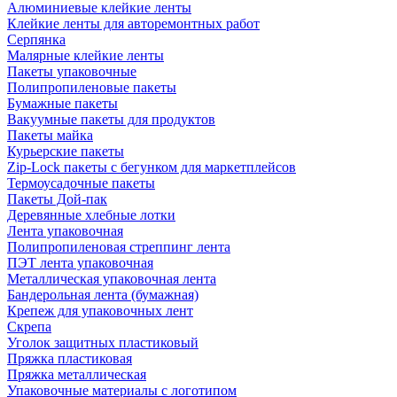
Алюминиевые клейкие ленты
Клейкие ленты для авторемонтных работ
Серпянка
Малярные клейкие ленты
Пакеты упаковочные
Полипропиленовые пакеты
Бумажные пакеты
Вакуумные пакеты для продуктов
Пакеты майка
Курьерские пакеты
Zip-Lock пакеты с бегунком для маркетплейсов
Термоусадочные пакеты
Пакеты Дой-пак
Деревянные хлебные лотки
Лента упаковочная
Полипропиленовая стреппинг лента
ПЭТ лента упаковочная
Металлическая упаковочная лента
Бандерольная лента (бумажная)
Крепеж для упаковочных лент
Скрепа
Уголок защитных пластиковый
Пряжка пластиковая
Пряжка металлическая
Упаковочные материалы с логотипом