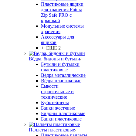
Пластиковые ящики
для хранения Futura
Zip Safe PRO с
крышкой
Модульные системы
хранения
Аксессуары для
ящиков
+ ЕЩЕ 2
Вёдра, бидоны и бутыли
Бутыли и бутылки
пластиковые
Вёдра металлические
Вёдра пластиковые
Ёмкости
строительные и
технические
Куботейнеры
Банки жестяные
Бидоны пластиковые
Банки пластиковые
Паллеты пластиковые
Пластиковые паллеты