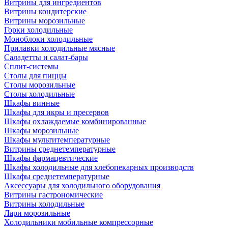
Витрины для ингредиентов
Витрины кондитерские
Витрины морозильные
Горки холодильные
Моноблоки холодильные
Прилавки холодильные мясные
Саладетты и салат-бары
Сплит-системы
Столы для пиццы
Столы морозильные
Столы холодильные
Шкафы винные
Шкафы для икры и пресервов
Шкафы охлаждаемые комбинированные
Шкафы морозильные
Шкафы мультитемпературные
Витрины среднетемпературные
Шкафы фармацевтические
Шкафы холодильные для хлебопекарных производств
Шкафы среднетемпературные
Аксессуары для холодильного оборудования
Витрины гастрономические
Витрины холодильные
Лари морозильные
Холодильники мобильные компрессорные