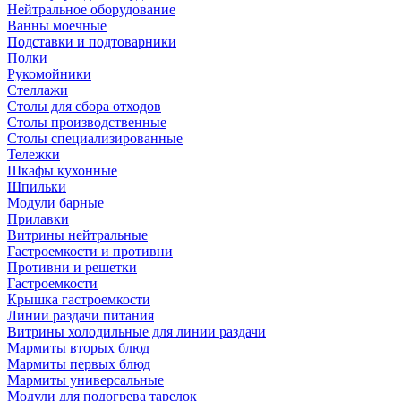
Нейтральное оборудование
Ванны моечные
Подставки и подтоварники
Полки
Рукомойники
Стеллажи
Столы для сбора отходов
Столы производственные
Столы специализированные
Тележки
Шкафы кухонные
Шпильки
Модули барные
Прилавки
Витрины нейтральные
Гастроемкости и противни
Противни и решетки
Гастроемкости
Крышка гастроемкости
Линии раздачи питания
Витрины холодильные для линии раздачи
Мармиты вторых блюд
Мармиты первых блюд
Мармиты универсальные
Модули для подогрева тарелок