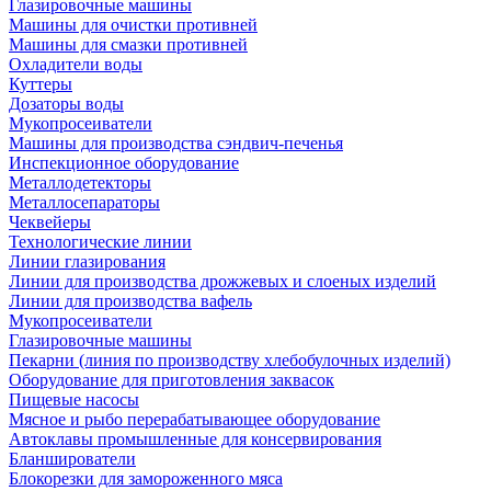
Глазировочные машины
Машины для очистки противней
Машины для смазки противней
Охладители воды
Куттеры
Дозаторы воды
Мукопросеиватели
Машины для производства сэндвич-печенья
Инспекционное оборудование
Металлодетекторы
Металлосепараторы
Чеквейеры
Технологические линии
Линии глазирования
Линии для производства дрожжевых и слоеных изделий
Линии для производства вафель
Мукопросеиватели
Глазировочные машины
Пекарни (линия по производству хлебобулочных изделий)
Оборудование для приготовления заквасок
Пищевые насосы
Мясное и рыбо перерабатывающее оборудование
Автоклавы промышленные для консервирования
Бланширователи
Блокорезки для замороженного мяса