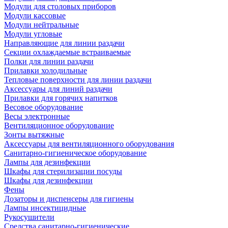
Модули для столовых приборов
Модули кассовые
Модули нейтральные
Модули угловые
Направляющие для линии раздачи
Секции охлаждаемые встраиваемые
Полки для линии раздачи
Прилавки холодильные
Тепловые поверхности для линии раздачи
Аксессуары для линий раздачи
Прилавки для горячих напитков
Весовое оборудование
Весы электронные
Вентиляционное оборудование
Зонты вытяжные
Аксессуары для вентиляционного оборудования
Санитарно-гигиеническое оборудование
Лампы для дезинфекции
Шкафы для стерилизации посуды
Шкафы для дезинфекции
Фены
Дозаторы и диспенсеры для гигиены
Лампы инсектицидные
Рукосушители
Средства санитарно-гигиенические