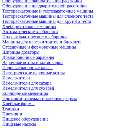
Оборудование окончательной расстойки
Оборудование предварительной расстойки
Тестораскаточные и тестозакаточные машины
Тестораскаточные машины для слоеного теста
Тестораскаточные машины для крутого теста
Хлеборезательные машины
Автоматические хлеборезки
Полуавтоматические хлеборезки
Машины для нарезки тортов и бисквита
Отсадочные и формовочные машины
Шприцы-дозаторы
Дражировочные барабаны
Варочные котлы и кремоварки
Паровые варочные котлы
Электрические варочные котлы
Измельчители
Измельчители для сахара
Измельчители для сухарей
Коллоидные мельницы
Противни, тележки и хлебные формы
Хлебные формы
Тележки
Противни
Пищевое оборудование
Пищевые насосы