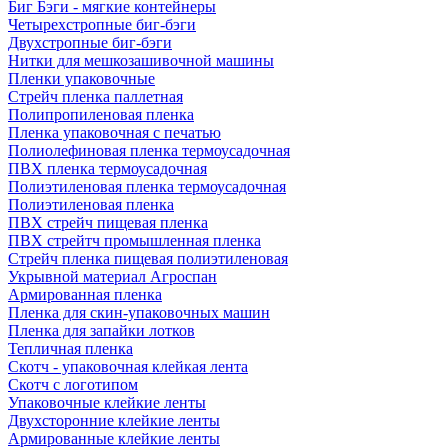
Биг Бэги - мягкие контейнеры
Четырехстропные биг-бэги
Двухстропные биг-бэги
Нитки для мешкозашивочной машины
Пленки упаковочные
Стрейч пленка паллетная
Полипропиленовая пленка
Пленка упаковочная с печатью
Полиолефиновая пленка термоусадочная
ПВХ пленка термоусадочная
Полиэтиленовая пленка термоусадочная
Полиэтиленовая пленка
ПВХ стрейч пищевая пленка
ПВХ стрейтч промышленная пленка
Стрейч пленка пищевая полиэтиленовая
Укрывной материал Агроспан
Армированная пленка
Пленка для скин-упаковочных машин
Пленка для запайки лотков
Тепличная пленка
Скотч - упаковочная клейкая лента
Скотч с логотипом
Упаковочные клейкие ленты
Двухсторонние клейкие ленты
Армированные клейкие ленты