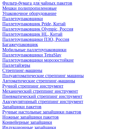
Фильтр-бумага для чайных пакетов
Мешки полипропиленовые
Упаковочное оборудование
Паллетоупаковщики
Паллетоупаковщик Pride, Китай
Паллетоупаковщик Olympic, Россия
Паллетоупаковщик HL, Китай
Паллетоупаковщики ПЗО, Россия
Багажеупаковщик
Мобильные паллетоупаковщики
Паллетоупаковщики TetraSlav
Паллетоупаковщики морозостойкие
Паллетайзеры
Стреппинг-машины
Полуавтоматические стреппинг машины
Автоматические стреппинг-машины
Ручной стреппинг инструмент
Механический стреппинг инструмент
Пневматический стреппинг инструмент
Аккумуляторный стреппинг инструмент
Запайщики пакетов
Ручные настольные запайщики пакетов
Ножные запайщики пакетов
Конвейерные запайщики
Индукционные запайщики