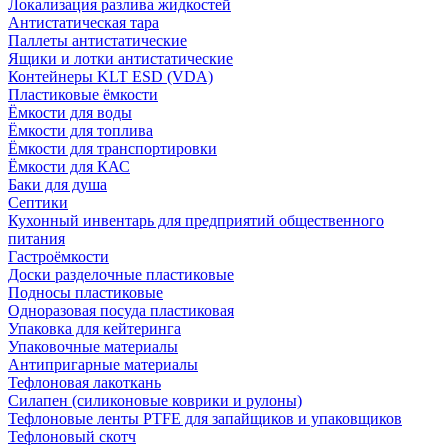
Локализация разлива жидкостей
Антистатическая тара
Паллеты антистатические
Ящики и лотки антистатические
Контейнеры KLT ESD (VDA)
Пластиковые ёмкости
Ёмкости для воды
Ёмкости для топлива
Ёмкости для транспортировки
Ёмкости для КАС
Баки для душа
Септики
Кухонный инвентарь для предприятий общественного
питания
Гастроёмкости
Доски разделочные пластиковые
Подносы пластиковые
Одноразовая посуда пластиковая
Упаковка для кейтеринга
Упаковочные материалы
Антипригарные материалы
Тефлоновая лакоткань
Силапен (силиконовые коврики и рулоны)
Тефлоновые ленты PTFE для запайщиков и упаковщиков
Тефлоновый скотч