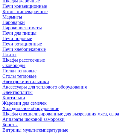
Шкафы жарочные
Печи конвекционные
Котлы пищеварочные
Мармиты
Пароварки
Пароконвектоматы
Печи для пиццы
Печи подовые
Печи ротационные
Печи хлебопекарные
Плиты
Шкафы расстоечные
Сковороды
Полки тепловые
Столы тепловые
Электрокипятильники
Аксессуары для теплового оборудования
Электроплиты
Коптильни
Жаровни для семечек
Холодильное оборудование
Шкафы специализированные для вызревания мяса, сыра
Аппараты шоковой заморозки
Бонеты
Витрины мультитемпературные