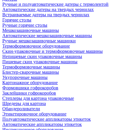
Ручные и полуавтоматические датеры с термолентой
Автоматические датеры на твердых чернилах
Встраиваемые датеры на твердых чернилах
Горячие столы
Ручные горячие столы
Мешкозашивочные машины
Автоматические мешкозашивочные машины
Ручные мешкозашивочные машинки
Термоформовочное оборудование
Скин-упаковочные и термоформовочные машины
Непищевые скин упаковочные машины
Пищевые скин упаковочные машины
Термоформовочные машины
Блистер-сварочные машины
Укупорочные машины
Картонажное оборудование
Формовщики гофрокоробов
Заклейщики гофрокоробов
Степлеры для картона упаковочные
Шредеры для картона
Обандероливатели
Этикетировочное оборудование
Полуавтоматические аппликаторы этикеток
Автоматические аппликаторы этикеток
Инспекционное оборудование