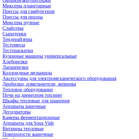
Овощерезки-протирки
Миксеры планетарные
Прессы для гамбургеров
Прессы для пиццы
Миксеры ручные
Слайсеры
Сыротерки
Тендерайзеры
Тестомесы
Тестораскатки
Кухонные машины универсальные
Хлеборезки
Лапшерезки
Коллоидные мельницы
Аксессуары для электромеханического оборудования
Дробилки, измельчители, жернова
Тепловое оборудование
Печи на древесном топливе
Шкафы тепловые для хранения
Аппараты варочные
Дегидраторы
Камеры ферментационные
Аппараты для Sous Vide
Витрины тепловые
Поверхности жарочные