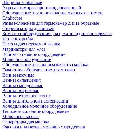
Шприцы колбасные
Агрегат компрессорно-конденсаторный
Оборудование для производства мясных паштетов
Слайсеры
Рамы колбасные для термокамер Z и H-образные
Стерилизаторы для ножей
Комплект оборудования для цеха холодного и горячего
копчения рыбы
Насосы для перекачки фарша
Маринаторы для мяса
Вспомогательное оборудование
Молочное оборудование
Оборудование для анализа качества молока
Емкостное оборудование для молока
Ванны моечные
Ванны охлаждения
Ванны сыродельные
Ванны творожные
Ванны технологические
Ванны длительной пастеризации
Холодильное молочное оборудование
Тепловое молочное оборудование
Молочные насосы
Сепараторы для молока
Фасовка и упаковка молочных продуктов