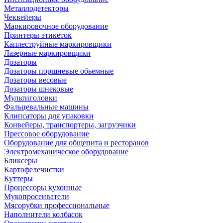
Металлодетекторы
Чеквейеры
Маркировочное оборудование
Принтеры этикеток
Каплеструйные маркировщики
Лазерные маркировщики
Дозаторы
Дозаторы поршневые обьемные
Дозаторы весовые
Дозаторы шнековые
Мультиголовки
Фальцевальные машины
Клипсаторы для упаковки
Конвейеры, транспортеры, загрузчики
Прессовое оборудование
Оборудование для общепита и ресторанов
Электромеханическое оборудование
Бликсеры
Картофелечистки
Куттеры
Процессоры кухонные
Мукопросеиватели
Мясорубки профессиональные
Наполнители колбасок