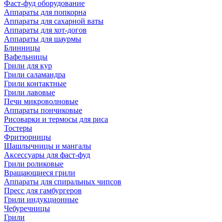
Фаст-фуд оборудование
Аппараты для попкорна
Аппараты для сахарной ваты
Аппараты для хот-догов
Аппараты для шаурмы
Блинницы
Вафельницы
Грили для кур
Грили саламандра
Грили контактные
Грили лавовые
Печи микроволновые
Аппараты пончиковые
Рисоварки и термосы для риса
Тостеры
Фритюрницы
Шашлычницы и мангалы
Аксессуары для фаст-фуд
Грили роликовые
Вращающиеся грили
Аппараты для спиральных чипсов
Пресс для гамбургеров
Грили индукционные
Чебуречницы
Грили