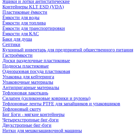
Ящики и лотки антистатические
Контейнеры KLT ESD (VDA)
Пластиковые ёмкости
Ёмкости для воды
Ёмкости для топлива
Ёмкости для транспортировки
Ёмкости для КАС
Баки для душа
Септики
Кухонный инвентарь для предприятий общественного питания
Гастроёмкости
Доски разделочные пластиковые
Подносы пластиковые
Одноразовая посуда пластиковая
Упаковка для кейтеринга
Упаковочные материалы
Антипригарные материалы
Тефлоновая лакоткань
Силапен (силиконовые коврики и рулоны)
Тефлоновые ленты PTFE для запайщиков и упаковщиков
Тефлоновый скотч
Биг Бэги - мягкие контейнеры
Четырехстропные биг-бэги
Двухстропные биг-бэги
Нитки для мешкозашивочной машины