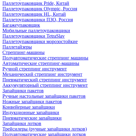
Паллетоупаковщик Pride, Китай
Паллетоупаковщик Olympic, Россия
Паллетоупаковщик HL, Китай
Паллетоупаковщики ПЗО, Россия
Багажеупаковщик
Мобильные паллетоупаковщики
Паллетоупаковщики TetraSlav
Паллетоупаковщики морозостойкие
Паллетайзеры
Стреппинг-машины
Полуавтоматические стреппинг машины
Автоматические стреппинг-машины
Ручной стреппинг инструмент
Механический стреппинг инструмент
Пневматический стреппинг инструмент
Аккумуляторный стреппинг инструмент
Запайщики пакетов
Ручные настольные запайщики пакетов
Ножные запайщики пакетов
Конвейерные запайщики
Индукционные запайщики
Пневматические запайщики
Запайщики лотков
Трейсилеры (ручные запайщики лотков)
Полуавтоматические запайщики лотков