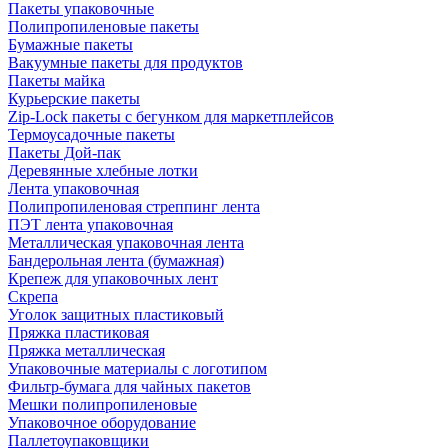
Пакеты упаковочные
Полипропиленовые пакеты
Бумажные пакеты
Вакуумные пакеты для продуктов
Пакеты майка
Курьерские пакеты
Zip-Lock пакеты с бегунком для маркетплейсов
Термоусадочные пакеты
Пакеты Дой-пак
Деревянные хлебные лотки
Лента упаковочная
Полипропиленовая стреппинг лента
ПЭТ лента упаковочная
Металлическая упаковочная лента
Бандерольная лента (бумажная)
Крепеж для упаковочных лент
Скрепа
Уголок защитных пластиковый
Пряжка пластиковая
Пряжка металлическая
Упаковочные материалы с логотипом
Фильтр-бумага для чайных пакетов
Мешки полипропиленовые
Упаковочное оборудование
Паллетоупаковщики