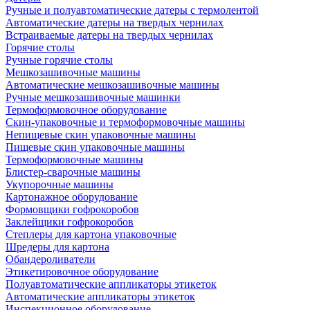
Ручные и полуавтоматические датеры с термолентой
Автоматические датеры на твердых чернилах
Встраиваемые датеры на твердых чернилах
Горячие столы
Ручные горячие столы
Мешкозашивочные машины
Автоматические мешкозашивочные машины
Ручные мешкозашивочные машинки
Термоформовочное оборудование
Скин-упаковочные и термоформовочные машины
Непищевые скин упаковочные машины
Пищевые скин упаковочные машины
Термоформовочные машины
Блистер-сварочные машины
Укупорочные машины
Картонажное оборудование
Формовщики гофрокоробов
Заклейщики гофрокоробов
Степлеры для картона упаковочные
Шредеры для картона
Обандероливатели
Этикетировочное оборудование
Полуавтоматические аппликаторы этикеток
Автоматические аппликаторы этикеток
Инспекционное оборудование