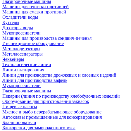
Глазировочные машины
Машины для очистки противней
Машины для смазки противней
Охладители воды
Куттеры
Дозаторы воды
Мукопросеиватели
Машины для производства сэндвич-печенья
Инспекционное оборудование
Металлодетекторы
Металлосепараторы
Чеквейеры
Технологические линии
Линии глазирования
Линии для производства дрожжевых и слоеных изделий
Линии для производства вафель
Мукопросеиватели
Глазировочные машины
Пекарни (линия по производству хлебобулочных изделий)
Оборудование для приготовления заквасок
Пищевые насосы
Мясное и рыбо перерабатывающее оборудование
Автоклавы промышленные для консервирования
Бланширователи
Блокорезки для замороженного мяса