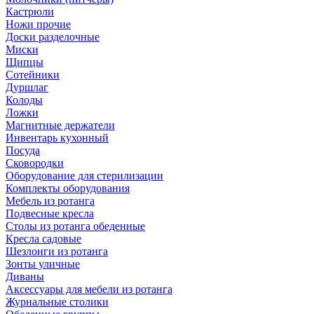
Кастрюли
Ножи прочие
Доски разделочные
Миски
Щипцы
Сотейники
Дуршлаг
Колоды
Ложки
Магнитные держатели
Инвентарь кухонный
Посуда
Сковородки
Оборудование для стерилизации
Комплекты оборудования
Мебель из ротанга
Подвесные кресла
Столы из ротанга обеденные
Кресла садовые
Шезлонги из ротанга
Зонты уличные
Диваны
Аксессуары для мебели из ротанга
Журнальные столики