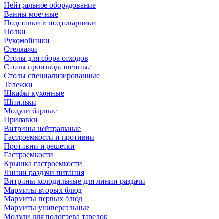
Нейтральное оборудование
Ванны моечные
Подставки и подтоварники
Полки
Рукомойники
Стеллажи
Столы для сбора отходов
Столы производственные
Столы специализированные
Тележки
Шкафы кухонные
Шпильки
Модули барные
Прилавки
Витрины нейтральные
Гастроемкости и противни
Противни и решетки
Гастроемкости
Крышка гастроемкости
Линии раздачи питания
Витрины холодильные для линии раздачи
Мармиты вторых блюд
Мармиты первых блюд
Мармиты универсальные
Модули для подогрева тарелок