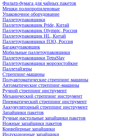
Фильтр-бумага для чайных пакетов
Мешки полипропиленовые
Упаковочное оборудование
Паллетоупаковщики
Паллетоупаковщик Pride, Китай
Паллетоупаковщик Olympic, Россия
Паллетоупаковщик HL, Китай
Паллетоупаковщики ПЗО, Россия
Багажеупаковщик
Мобильные паллетоупаковщики
Паллетоупаковщики TetraSlav
Паллетоупаковщики морозостойкие
Паллетайзеры
Стреппинг-машины
Полуавтоматические стреппинг машины
Автоматические стреппинг-машины
Ручной стреппинг инструмент
Механический стреппинг инструмент
Пневматический стреппинг инструмент
Аккумуляторный стреппинг инструмент
Запайщики пакетов
Ручные настольные запайщики пакетов
Ножные запайщики пакетов
Конвейерные запайщики
Индукционные запайщики