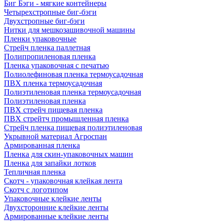
Биг Бэги - мягкие контейнеры
Четырехстропные биг-бэги
Двухстропные биг-бэги
Нитки для мешкозашивочной машины
Пленки упаковочные
Стрейч пленка паллетная
Полипропиленовая пленка
Пленка упаковочная с печатью
Полиолефиновая пленка термоусадочная
ПВХ пленка термоусадочная
Полиэтиленовая пленка термоусадочная
Полиэтиленовая пленка
ПВХ стрейч пищевая пленка
ПВХ стрейтч промышленная пленка
Стрейч пленка пищевая полиэтиленовая
Укрывной материал Агроспан
Армированная пленка
Пленка для скин-упаковочных машин
Пленка для запайки лотков
Тепличная пленка
Скотч - упаковочная клейкая лента
Скотч с логотипом
Упаковочные клейкие ленты
Двухсторонние клейкие ленты
Армированные клейкие ленты