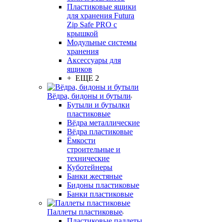
Пластиковые ящики
для хранения Futura
Zip Safe PRO с
крышкой
Модульные системы
хранения
Аксессуары для
ящиков
+ ЕЩЕ 2
Вёдра, бидоны и бутыли
Бутыли и бутылки
пластиковые
Вёдра металлические
Вёдра пластиковые
Ёмкости
строительные и
технические
Куботейнеры
Банки жестяные
Бидоны пластиковые
Банки пластиковые
Паллеты пластиковые
Пластиковые паллеты