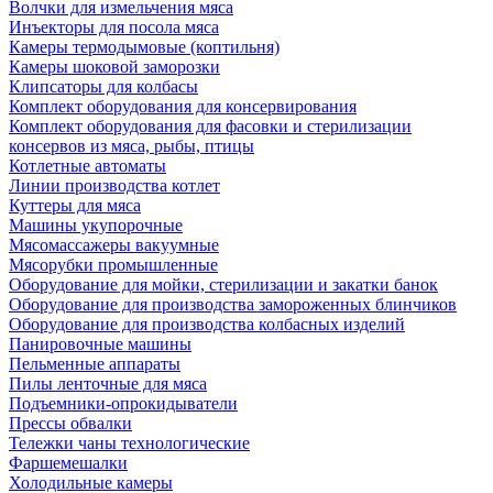
Волчки для измельчения мяса
Инъекторы для посола мяса
Камеры термодымовые (коптильня)
Камеры шоковой заморозки
Клипсаторы для колбасы
Комплект оборудования для консервирования
Комплект оборудования для фасовки и стерилизации
консервов из мяса, рыбы, птицы
Котлетные автоматы
Линии производства котлет
Куттеры для мяса
Машины укупорочные
Мясомассажеры вакуумные
Мясорубки промышленные
Оборудование для мойки, стерилизации и закатки банок
Оборудование для производства замороженных блинчиков
Оборудование для производства колбасных изделий
Панировочные машины
Пельменные аппараты
Пилы ленточные для мяса
Подъемники-опрокидыватели
Прессы обвалки
Тележки чаны технологические
Фаршемешалки
Холодильные камеры