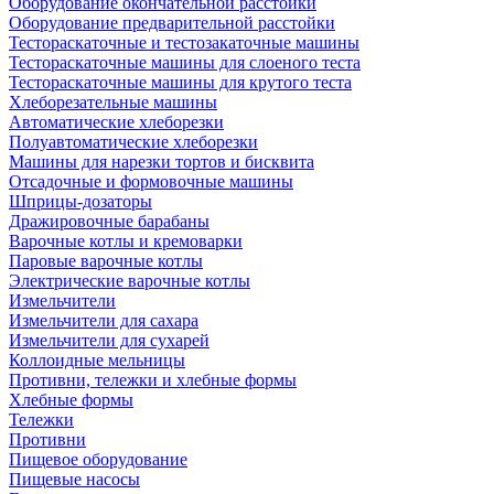
Оборудование окончательной расстойки
Оборудование предварительной расстойки
Тестораскаточные и тестозакаточные машины
Тестораскаточные машины для слоеного теста
Тестораскаточные машины для крутого теста
Хлеборезательные машины
Автоматические хлеборезки
Полуавтоматические хлеборезки
Машины для нарезки тортов и бисквита
Отсадочные и формовочные машины
Шприцы-дозаторы
Дражировочные барабаны
Варочные котлы и кремоварки
Паровые варочные котлы
Электрические варочные котлы
Измельчители
Измельчители для сахара
Измельчители для сухарей
Коллоидные мельницы
Противни, тележки и хлебные формы
Хлебные формы
Тележки
Противни
Пищевое оборудование
Пищевые насосы