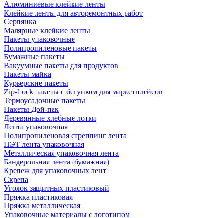
Алюминиевые клейкие ленты
Клейкие ленты для авторемонтных работ
Серпянка
Малярные клейкие ленты
Пакеты упаковочные
Полипропиленовые пакеты
Бумажные пакеты
Вакуумные пакеты для продуктов
Пакеты майка
Курьерские пакеты
Zip-Lock пакеты с бегунком для маркетплейсов
Термоусадочные пакеты
Пакеты Дой-пак
Деревянные хлебные лотки
Лента упаковочная
Полипропиленовая стреппинг лента
ПЭТ лента упаковочная
Металлическая упаковочная лента
Бандерольная лента (бумажная)
Крепеж для упаковочных лент
Скрепа
Уголок защитных пластиковый
Пряжка пластиковая
Пряжка металлическая
Упаковочные материалы с логотипом