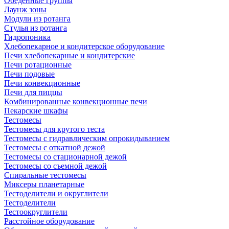
Обеденные группы
Лаунж зоны
Модули из ротанга
Стулья из ротанга
Гидропоника
Хлебопекарное и кондитерское оборудование
Печи хлебопекарные и кондитерские
Печи ротационные
Печи подовые
Печи конвекционные
Печи для пиццы
Комбинированные конвекционные печи
Пекарские шкафы
Тестомесы
Тестомесы для крутого теста
Тестомесы с гидравлическим опрокидыванием
Тестомесы с откатной дежой
Тестомесы со стационарной дежой
Тестомесы со съемной дежой
Спиральные тестомесы
Миксеры планетарные
Тестоделители и округлители
Тестоделители
Тестоокруглители
Расстойное оборудование