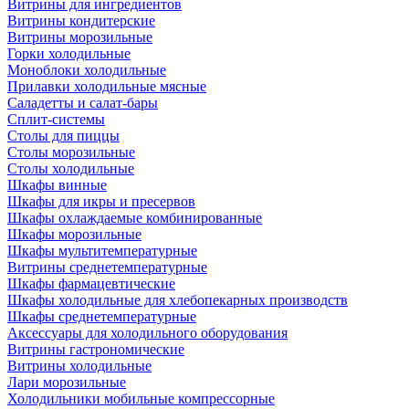
Витрины для ингредиентов
Витрины кондитерские
Витрины морозильные
Горки холодильные
Моноблоки холодильные
Прилавки холодильные мясные
Саладетты и салат-бары
Сплит-системы
Столы для пиццы
Столы морозильные
Столы холодильные
Шкафы винные
Шкафы для икры и пресервов
Шкафы охлаждаемые комбинированные
Шкафы морозильные
Шкафы мультитемпературные
Витрины среднетемпературные
Шкафы фармацевтические
Шкафы холодильные для хлебопекарных производств
Шкафы среднетемпературные
Аксессуары для холодильного оборудования
Витрины гастрономические
Витрины холодильные
Лари морозильные
Холодильники мобильные компрессорные