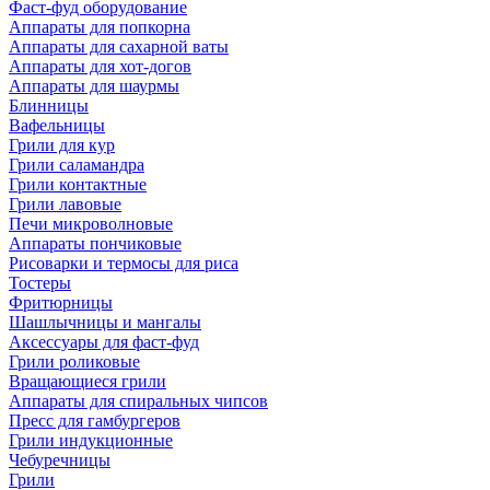
Фаст-фуд оборудование
Аппараты для попкорна
Аппараты для сахарной ваты
Аппараты для хот-догов
Аппараты для шаурмы
Блинницы
Вафельницы
Грили для кур
Грили саламандра
Грили контактные
Грили лавовые
Печи микроволновые
Аппараты пончиковые
Рисоварки и термосы для риса
Тостеры
Фритюрницы
Шашлычницы и мангалы
Аксессуары для фаст-фуд
Грили роликовые
Вращающиеся грили
Аппараты для спиральных чипсов
Пресс для гамбургеров
Грили индукционные
Чебуречницы
Грили