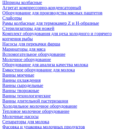
Шприцы колбасные
Агрегат компрессорно-конденсаторный
Оборудование для производства мясных паштетов
Слайсеры
Рамы колбасные для термокамер Z и H-образные
Стерилизаторы для ножей
Комплект оборудования для цеха холодного и горячего
копчения рыбы
Насосы для перекачки фарша
Маринаторы для мяса
Вспомогательное оборудование
Молочное оборудование
Оборудование для анализа качества молока
Емкостное оборудование для молока
Ванны моечные
Ванны охлаждения
Ванны сыродельные
Ванны творожные
Ванны технологические
Ванны длительной пастеризации
Холодильное молочное оборудование
Тепловое молочное оборудование
Молочные насосы
Сепараторы для молока
Фасовка и упаковка молочных продуктов