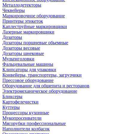
Металлодетекторы
Чеквейеры
Маркировочное оборудование
Принтеры этикеток
Каплеструйные маркировщики
Лазерные маркировщики
Дозаторы
Дозаторы поршневые обьемные
Дозаторы весовые
Дозаторы шнековые
Мультиголовки
Фальцевальные машины
Клипсаторы для упаковки
Конвейеры, транспортеры, загрузчики
Прессовое оборудование
Оборудование для общепита и ресторанов
Электромеханическое оборудование
Бликсеры
Картофелечистки
Куттеры
Процессоры кухонные
Мукопросеиватели
Мясорубки профессиональные
Наполнители колбасок