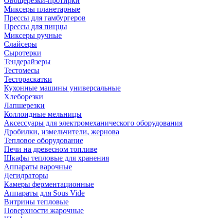
Овощерезки-протирки
Миксеры планетарные
Прессы для гамбургеров
Прессы для пиццы
Миксеры ручные
Слайсеры
Сыротерки
Тендерайзеры
Тестомесы
Тестораскатки
Кухонные машины универсальные
Хлеборезки
Лапшерезки
Коллоидные мельницы
Аксессуары для электромеханического оборудования
Дробилки, измельчители, жернова
Тепловое оборудование
Печи на древесном топливе
Шкафы тепловые для хранения
Аппараты варочные
Дегидраторы
Камеры ферментационные
Аппараты для Sous Vide
Витрины тепловые
Поверхности жарочные