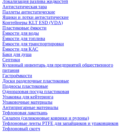
Локализация разлива жидкостей
Антистатическая тара
Паллеты антистатические
Ящики и лотки антистатические
Контейнеры KLT ESD (VDA)
Пластиковые ёмкости
Ёмкости для воды
Ёмкости для топлива
Ёмкости для транспортировки
Ёмкости для КАС
Баки для душа
Септики
Кухонный инвентарь для предприятий общественного
питания
Гастроёмкости
Доски разделочные пластиковые
Подносы пластиковые
Одноразовая посуда пластиковая
Упаковка для кейтеринга
Упаковочные материалы
Антипригарные материалы
Тефлоновая лакоткань
Силапен (силиконовые коврики и рулоны)
Тефлоновые ленты PTFE для запайщиков и упаковщиков
Тефлоновый скотч