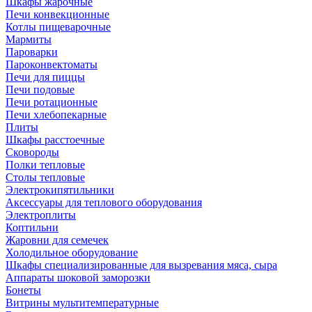
Шкафы жарочные
Печи конвекционные
Котлы пищеварочные
Мармиты
Пароварки
Пароконвектоматы
Печи для пиццы
Печи подовые
Печи ротационные
Печи хлебопекарные
Плиты
Шкафы расстоечные
Сковороды
Полки тепловые
Столы тепловые
Электрокипятильники
Аксессуары для теплового оборудования
Электроплиты
Коптильни
Жаровни для семечек
Холодильное оборудование
Шкафы специализированные для вызревания мяса, сыра
Аппараты шоковой заморозки
Бонеты
Витрины мультитемпературные