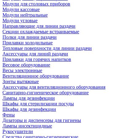
Модули для столовых приборов
Модули кассовые
Модули нейтральные
Модули угловые
Направляющие для линии раздачи
Секции охлаждаемые встраиваемые
Полки для линии раздачи
Прилавки холодильные
Тепловые поверхности для линии раздачи
Аксессуары для линий раздачи
Прилавки для горячих напитков
Весовое оборудование
Весы электронные
Вентиляционное оборудование
Зонты вытяжные
Аксессуары для вентиляционного оборудования
Санитарно-гигиеническое оборудование
Лампы для дезинфекции
Шкафы для стерилизации посуды
Шкафы для дезинфекции
Фены
Дозаторы и диспенсеры для гигиены
Лампы инсектицидные
Рукосушители
Средства санитарно-гигиенические