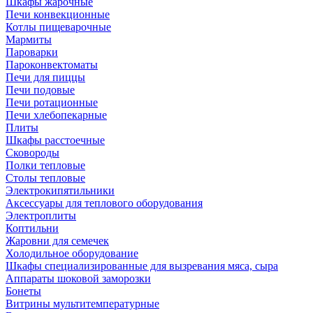
Шкафы жарочные
Печи конвекционные
Котлы пищеварочные
Мармиты
Пароварки
Пароконвектоматы
Печи для пиццы
Печи подовые
Печи ротационные
Печи хлебопекарные
Плиты
Шкафы расстоечные
Сковороды
Полки тепловые
Столы тепловые
Электрокипятильники
Аксессуары для теплового оборудования
Электроплиты
Коптильни
Жаровни для семечек
Холодильное оборудование
Шкафы специализированные для вызревания мяса, сыра
Аппараты шоковой заморозки
Бонеты
Витрины мультитемпературные