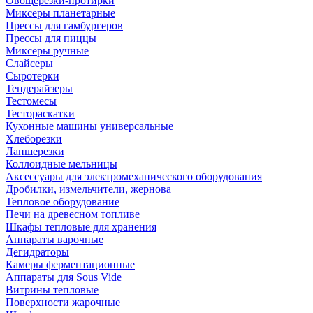
Овощерезки-протирки
Миксеры планетарные
Прессы для гамбургеров
Прессы для пиццы
Миксеры ручные
Слайсеры
Сыротерки
Тендерайзеры
Тестомесы
Тестораскатки
Кухонные машины универсальные
Хлеборезки
Лапшерезки
Коллоидные мельницы
Аксессуары для электромеханического оборудования
Дробилки, измельчители, жернова
Тепловое оборудование
Печи на древесном топливе
Шкафы тепловые для хранения
Аппараты варочные
Дегидраторы
Камеры ферментационные
Аппараты для Sous Vide
Витрины тепловые
Поверхности жарочные