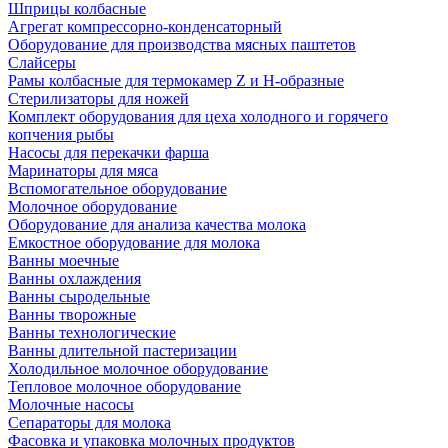
Шприцы колбасные
Агрегат компрессорно-конденсаторный
Оборудование для производства мясных паштетов
Слайсеры
Рамы колбасные для термокамер Z и H-образные
Стерилизаторы для ножей
Комплект оборудования для цеха холодного и горячего
копчения рыбы
Насосы для перекачки фарша
Маринаторы для мяса
Вспомогательное оборудование
Молочное оборудование
Оборудование для анализа качества молока
Емкостное оборудование для молока
Ванны моечные
Ванны охлаждения
Ванны сыродельные
Ванны творожные
Ванны технологические
Ванны длительной пастеризации
Холодильное молочное оборудование
Тепловое молочное оборудование
Молочные насосы
Сепараторы для молока
Фасовка и упаковка молочных продуктов