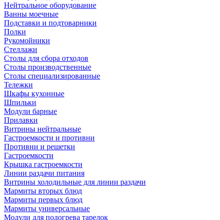
Нейтральное оборудование
Ванны моечные
Подставки и подтоварники
Полки
Рукомойники
Стеллажи
Столы для сбора отходов
Столы производственные
Столы специализированные
Тележки
Шкафы кухонные
Шпильки
Модули барные
Прилавки
Витрины нейтральные
Гастроемкости и противни
Противни и решетки
Гастроемкости
Крышка гастроемкости
Линии раздачи питания
Витрины холодильные для линии раздачи
Мармиты вторых блюд
Мармиты первых блюд
Мармиты универсальные
Модули для подогрева тарелок