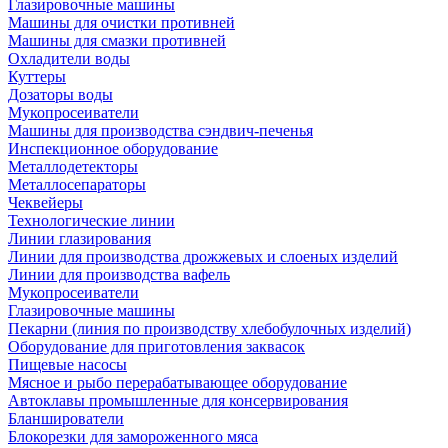
Глазировочные машины
Машины для очистки противней
Машины для смазки противней
Охладители воды
Куттеры
Дозаторы воды
Мукопросеиватели
Машины для производства сэндвич-печенья
Инспекционное оборудование
Металлодетекторы
Металлосепараторы
Чеквейеры
Технологические линии
Линии глазирования
Линии для производства дрожжевых и слоеных изделий
Линии для производства вафель
Мукопросеиватели
Глазировочные машины
Пекарни (линия по производству хлебобулочных изделий)
Оборудование для приготовления заквасок
Пищевые насосы
Мясное и рыбо перерабатывающее оборудование
Автоклавы промышленные для консервирования
Бланширователи
Блокорезки для замороженного мяса