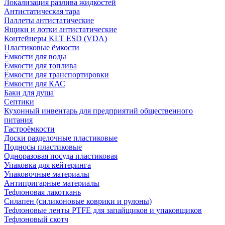
Локализация разлива жидкостей
Антистатическая тара
Паллеты антистатические
Ящики и лотки антистатические
Контейнеры KLT ESD (VDA)
Пластиковые ёмкости
Ёмкости для воды
Ёмкости для топлива
Ёмкости для транспортировки
Ёмкости для КАС
Баки для душа
Септики
Кухонный инвентарь для предприятий общественного
питания
Гастроёмкости
Доски разделочные пластиковые
Подносы пластиковые
Одноразовая посуда пластиковая
Упаковка для кейтеринга
Упаковочные материалы
Антипригарные материалы
Тефлоновая лакоткань
Силапен (силиконовые коврики и рулоны)
Тефлоновые ленты PTFE для запайщиков и упаковщиков
Тефлоновый скотч