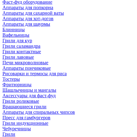
Фаст-фуд оборудование
Аппараты для попкорна
Аппараты для сахарной ваты
Аппараты для хот-догов
Аппараты для шаурмы
Блинницы
Вафельницы
Грили для кур
Грили саламандра
Грили контактные
Грили лавовые
Печи микроволновые
Аппараты пончиковые
Рисоварки и термосы для риса
Тостеры
Фритюрницы
Шашлычницы и мангалы
Аксессуары для фаст-фуд
Грили роликовые
Вращающиеся грили
Аппараты для спиральных чипсов
Пресс для гамбургеров
Грили индукционные
Чебуречницы
Грили