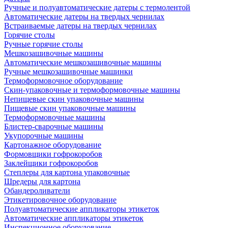
Ручные и полуавтоматические датеры с термолентой
Автоматические датеры на твердых чернилах
Встраиваемые датеры на твердых чернилах
Горячие столы
Ручные горячие столы
Мешкозашивочные машины
Автоматические мешкозашивочные машины
Ручные мешкозашивочные машинки
Термоформовочное оборудование
Скин-упаковочные и термоформовочные машины
Непищевые скин упаковочные машины
Пищевые скин упаковочные машины
Термоформовочные машины
Блистер-сварочные машины
Укупорочные машины
Картонажное оборудование
Формовщики гофрокоробов
Заклейщики гофрокоробов
Степлеры для картона упаковочные
Шредеры для картона
Обандероливатели
Этикетировочное оборудование
Полуавтоматические аппликаторы этикеток
Автоматические аппликаторы этикеток
Инспекционное оборудование