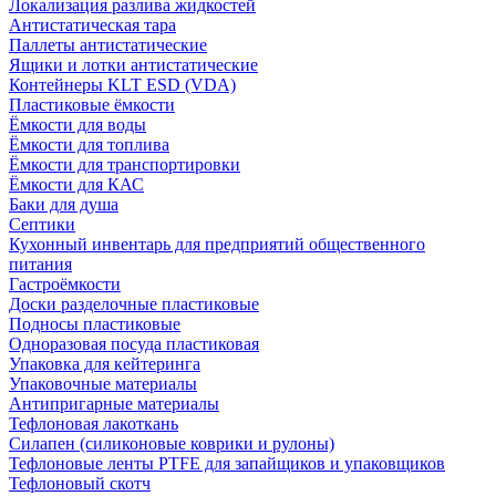
Локализация разлива жидкостей
Антистатическая тара
Паллеты антистатические
Ящики и лотки антистатические
Контейнеры KLT ESD (VDA)
Пластиковые ёмкости
Ёмкости для воды
Ёмкости для топлива
Ёмкости для транспортировки
Ёмкости для КАС
Баки для душа
Септики
Кухонный инвентарь для предприятий общественного
питания
Гастроёмкости
Доски разделочные пластиковые
Подносы пластиковые
Одноразовая посуда пластиковая
Упаковка для кейтеринга
Упаковочные материалы
Антипригарные материалы
Тефлоновая лакоткань
Силапен (силиконовые коврики и рулоны)
Тефлоновые ленты PTFE для запайщиков и упаковщиков
Тефлоновый скотч