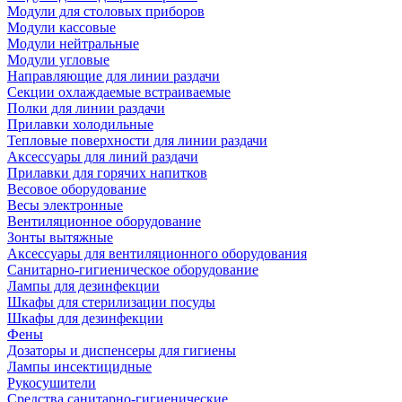
Модули для столовых приборов
Модули кассовые
Модули нейтральные
Модули угловые
Направляющие для линии раздачи
Секции охлаждаемые встраиваемые
Полки для линии раздачи
Прилавки холодильные
Тепловые поверхности для линии раздачи
Аксессуары для линий раздачи
Прилавки для горячих напитков
Весовое оборудование
Весы электронные
Вентиляционное оборудование
Зонты вытяжные
Аксессуары для вентиляционного оборудования
Санитарно-гигиеническое оборудование
Лампы для дезинфекции
Шкафы для стерилизации посуды
Шкафы для дезинфекции
Фены
Дозаторы и диспенсеры для гигиены
Лампы инсектицидные
Рукосушители
Средства санитарно-гигиенические