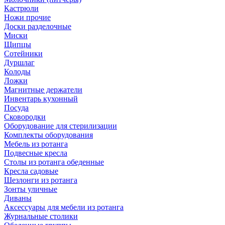
Кастрюли
Ножи прочие
Доски разделочные
Миски
Щипцы
Сотейники
Дуршлаг
Колоды
Ложки
Магнитные держатели
Инвентарь кухонный
Посуда
Сковородки
Оборудование для стерилизации
Комплекты оборудования
Мебель из ротанга
Подвесные кресла
Столы из ротанга обеденные
Кресла садовые
Шезлонги из ротанга
Зонты уличные
Диваны
Аксессуары для мебели из ротанга
Журнальные столики