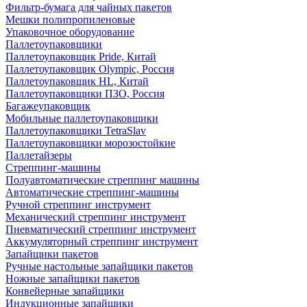
Фильтр-бумага для чайных пакетов
Мешки полипропиленовые
Упаковочное оборудование
Паллетоупаковщики
Паллетоупаковщик Pride, Китай
Паллетоупаковщик Olympic, Россия
Паллетоупаковщик HL, Китай
Паллетоупаковщики ПЗО, Россия
Багажеупаковщик
Мобильные паллетоупаковщики
Паллетоупаковщики TetraSlav
Паллетоупаковщики морозостойкие
Паллетайзеры
Стреппинг-машины
Полуавтоматические стреппинг машины
Автоматические стреппинг-машины
Ручной стреппинг инструмент
Механический стреппинг инструмент
Пневматический стреппинг инструмент
Аккумуляторный стреппинг инструмент
Запайщики пакетов
Ручные настольные запайщики пакетов
Ножные запайщики пакетов
Конвейерные запайщики
Индукционные запайщики