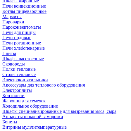
Шкафы жарочные
Печи конвекционные
Котлы пищеварочные
Мармиты
Пароварки
Пароконвектоматы
Печи для пиццы
Печи подовые
Печи ротационные
Печи хлебопекарные
Плиты
Шкафы расстоечные
Сковороды
Полки тепловые
Столы тепловые
Электрокипятильники
Аксессуары для теплового оборудования
Электроплиты
Коптильни
Жаровни для семечек
Холодильное оборудование
Шкафы специализированные для вызревания мяса, сыра
Аппараты шоковой заморозки
Бонеты
Витрины мультитемпературные