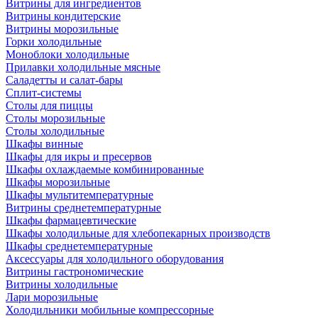
Витрины для ингредиентов
Витрины кондитерские
Витрины морозильные
Горки холодильные
Моноблоки холодильные
Прилавки холодильные мясные
Саладетты и салат-бары
Сплит-системы
Столы для пиццы
Столы морозильные
Столы холодильные
Шкафы винные
Шкафы для икры и пресервов
Шкафы охлаждаемые комбинированные
Шкафы морозильные
Шкафы мультитемпературные
Витрины среднетемпературные
Шкафы фармацевтические
Шкафы холодильные для хлебопекарных производств
Шкафы среднетемпературные
Аксессуары для холодильного оборудования
Витрины гастрономические
Витрины холодильные
Лари морозильные
Холодильники мобильные компрессорные