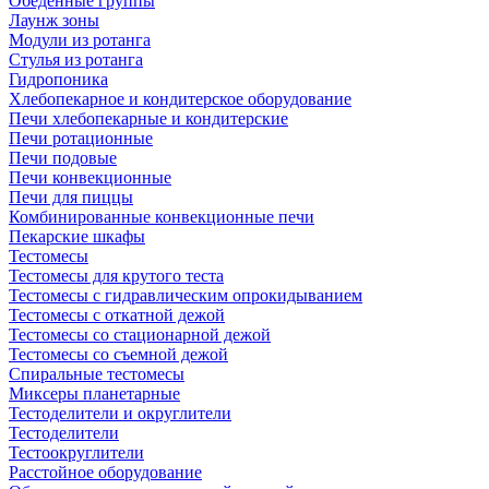
Обеденные группы
Лаунж зоны
Модули из ротанга
Стулья из ротанга
Гидропоника
Хлебопекарное и кондитерское оборудование
Печи хлебопекарные и кондитерские
Печи ротационные
Печи подовые
Печи конвекционные
Печи для пиццы
Комбинированные конвекционные печи
Пекарские шкафы
Тестомесы
Тестомесы для крутого теста
Тестомесы с гидравлическим опрокидыванием
Тестомесы с откатной дежой
Тестомесы со стационарной дежой
Тестомесы со съемной дежой
Спиральные тестомесы
Миксеры планетарные
Тестоделители и округлители
Тестоделители
Тестоокруглители
Расстойное оборудование