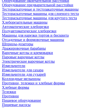
Оборудование окончательной расстойки
Оборудование предварительной расстойки
Тестораскаточные и тестозакаточные машины
Тестораскаточные машины для слоеного теста
Тестораскаточные машины для крутого теста
Хлеборезательные машины
Автоматические хлеборезки
Полуавтоматические хлеборезки
Машины для нарезки тортов и бисквита
Отсадочные и формовочные машины
Шприцы-дозаторы
Дражировочные барабаны
Варочные котлы и кремоварки
Паровые варочные котлы
Электрические варочные котлы
Измельчители
Измельчители для сахара
Измельчители для сухарей
Коллоидные мельницы
Противни, тележки и хлебные формы
Хлебные формы
Тележки
Противни
Пищевое оборудование
Пищевые насосы