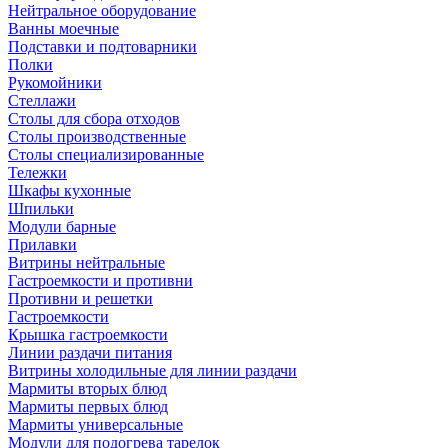
Нейтральное оборудование
Ванны моечные
Подставки и подтоварники
Полки
Рукомойники
Стеллажи
Столы для сбора отходов
Столы производственные
Столы специализированные
Тележки
Шкафы кухонные
Шпильки
Модули барные
Прилавки
Витрины нейтральные
Гастроемкости и противни
Противни и решетки
Гастроемкости
Крышка гастроемкости
Линии раздачи питания
Витрины холодильные для линии раздачи
Мармиты вторых блюд
Мармиты первых блюд
Мармиты универсальные
Модули для подогрева тарелок