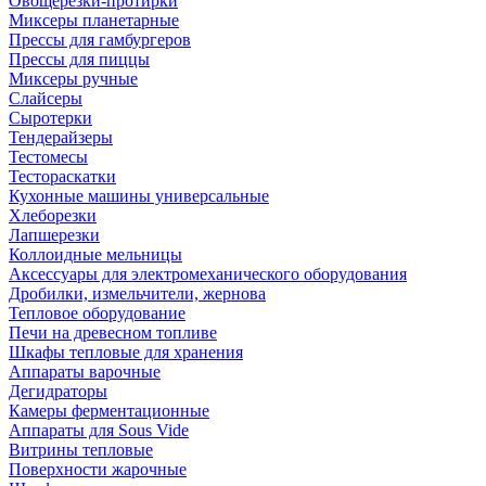
Овощерезки-протирки
Миксеры планетарные
Прессы для гамбургеров
Прессы для пиццы
Миксеры ручные
Слайсеры
Сыротерки
Тендерайзеры
Тестомесы
Тестораскатки
Кухонные машины универсальные
Хлеборезки
Лапшерезки
Коллоидные мельницы
Аксессуары для электромеханического оборудования
Дробилки, измельчители, жернова
Тепловое оборудование
Печи на древесном топливе
Шкафы тепловые для хранения
Аппараты варочные
Дегидраторы
Камеры ферментационные
Аппараты для Sous Vide
Витрины тепловые
Поверхности жарочные