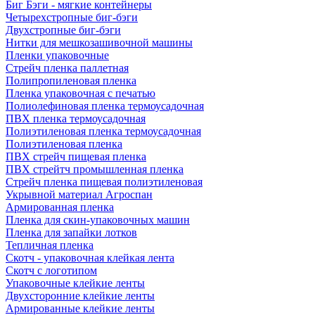
Биг Бэги - мягкие контейнеры
Четырехстропные биг-бэги
Двухстропные биг-бэги
Нитки для мешкозашивочной машины
Пленки упаковочные
Стрейч пленка паллетная
Полипропиленовая пленка
Пленка упаковочная с печатью
Полиолефиновая пленка термоусадочная
ПВХ пленка термоусадочная
Полиэтиленовая пленка термоусадочная
Полиэтиленовая пленка
ПВХ стрейч пищевая пленка
ПВХ стрейтч промышленная пленка
Стрейч пленка пищевая полиэтиленовая
Укрывной материал Агроспан
Армированная пленка
Пленка для скин-упаковочных машин
Пленка для запайки лотков
Тепличная пленка
Скотч - упаковочная клейкая лента
Скотч с логотипом
Упаковочные клейкие ленты
Двухсторонние клейкие ленты
Армированные клейкие ленты