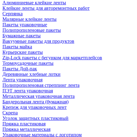
Алюминиевые клейкие ленты
Клейкие ленты для авторемонтных работ
Серпянка
Малярные клейкие ленты
Пакеты упаковочные
Полипропиленовые пакеты
Бумажные пакеты
Вакуумные пакеты для продуктов
Пакеты майка
Курьерские пакеты
Zip-Lock пакеты с бегунком для маркетплейсов
Термоусадочные пакеты
Пакеты Дой-пак
Деревянные хлебные лотки
Лента упаковочная
Полипропиленовая стреппинг лента
ПЭТ лента упаковочная
Металлическая упаковочная лента
Бандерольная лента (бумажная)
Крепеж для упаковочных лент
Скрепа
Уголок защитных пластиковый
Пряжка пластиковая
Пряжка металлическая
Упаковочные материалы с логотипом