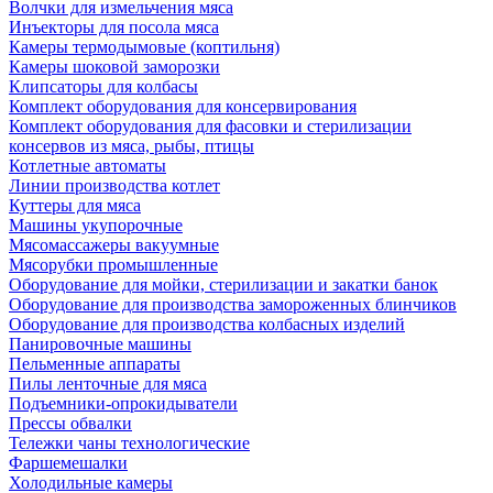
Волчки для измельчения мяса
Инъекторы для посола мяса
Камеры термодымовые (коптильня)
Камеры шоковой заморозки
Клипсаторы для колбасы
Комплект оборудования для консервирования
Комплект оборудования для фасовки и стерилизации
консервов из мяса, рыбы, птицы
Котлетные автоматы
Линии производства котлет
Куттеры для мяса
Машины укупорочные
Мясомассажеры вакуумные
Мясорубки промышленные
Оборудование для мойки, стерилизации и закатки банок
Оборудование для производства замороженных блинчиков
Оборудование для производства колбасных изделий
Панировочные машины
Пельменные аппараты
Пилы ленточные для мяса
Подъемники-опрокидыватели
Прессы обвалки
Тележки чаны технологические
Фаршемешалки
Холодильные камеры