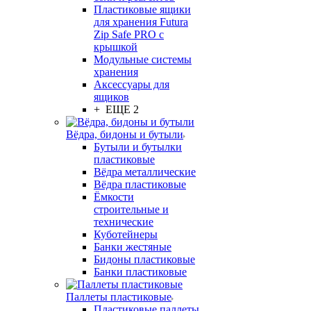
Пластиковые ящики
для хранения Futura
Zip Safe PRO с
крышкой
Модульные системы
хранения
Аксессуары для
ящиков
+ ЕЩЕ 2
Вёдра, бидоны и бутыли
Бутыли и бутылки
пластиковые
Вёдра металлические
Вёдра пластиковые
Ёмкости
строительные и
технические
Куботейнеры
Банки жестяные
Бидоны пластиковые
Банки пластиковые
Паллеты пластиковые
Пластиковые паллеты