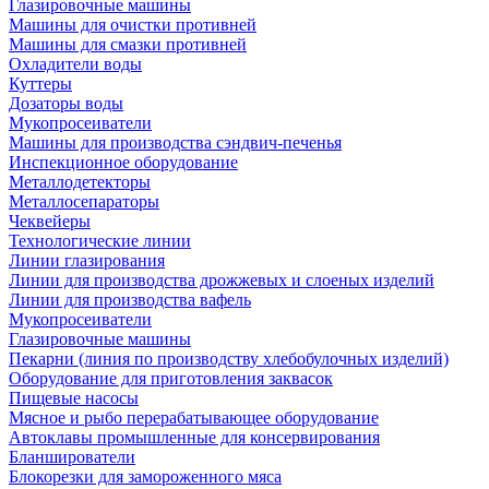
Глазировочные машины
Машины для очистки противней
Машины для смазки противней
Охладители воды
Куттеры
Дозаторы воды
Мукопросеиватели
Машины для производства сэндвич-печенья
Инспекционное оборудование
Металлодетекторы
Металлосепараторы
Чеквейеры
Технологические линии
Линии глазирования
Линии для производства дрожжевых и слоеных изделий
Линии для производства вафель
Мукопросеиватели
Глазировочные машины
Пекарни (линия по производству хлебобулочных изделий)
Оборудование для приготовления заквасок
Пищевые насосы
Мясное и рыбо перерабатывающее оборудование
Автоклавы промышленные для консервирования
Бланширователи
Блокорезки для замороженного мяса