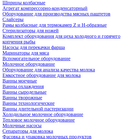
Шприцы колбасные
Агрегат компрессорно-конденсаторный
Оборудование для производства мясных паштетов
Слайсеры
Рамы колбасные для термокамер Z и H-образные
Стерилизаторы для ножей
Комплект оборудования для цеха холодного и горячего
копчения рыбы
Насосы для перекачки фарша
Маринаторы для мяса
Вспомогательное оборудование
Молочное оборудование
Оборудование для анализа качества молока
Емкостное оборудование для молока
Ванны моечные
Ванны охлаждения
Ванны сыродельные
Ванны творожные
Ванны технологические
Ванны длительной пастеризации
Холодильное молочное оборудование
Тепловое молочное оборудование
Молочные насосы
Сепараторы для молока
Фасовка и упаковка молочных продуктов