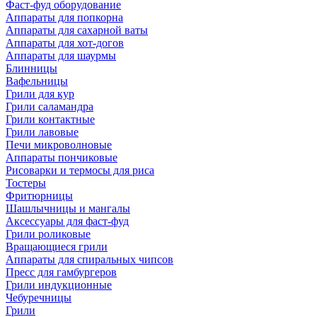
Фаст-фуд оборудование
Аппараты для попкорна
Аппараты для сахарной ваты
Аппараты для хот-догов
Аппараты для шаурмы
Блинницы
Вафельницы
Грили для кур
Грили саламандра
Грили контактные
Грили лавовые
Печи микроволновые
Аппараты пончиковые
Рисоварки и термосы для риса
Тостеры
Фритюрницы
Шашлычницы и мангалы
Аксессуары для фаст-фуд
Грили роликовые
Вращающиеся грили
Аппараты для спиральных чипсов
Пресс для гамбургеров
Грили индукционные
Чебуречницы
Грили