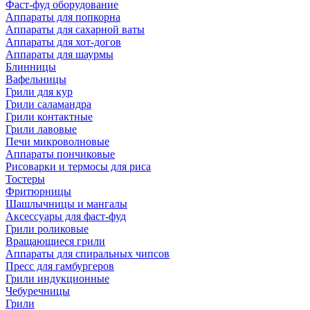
Фаст-фуд оборудование
Аппараты для попкорна
Аппараты для сахарной ваты
Аппараты для хот-догов
Аппараты для шаурмы
Блинницы
Вафельницы
Грили для кур
Грили саламандра
Грили контактные
Грили лавовые
Печи микроволновые
Аппараты пончиковые
Рисоварки и термосы для риса
Тостеры
Фритюрницы
Шашлычницы и мангалы
Аксессуары для фаст-фуд
Грили роликовые
Вращающиеся грили
Аппараты для спиральных чипсов
Пресс для гамбургеров
Грили индукционные
Чебуречницы
Грили