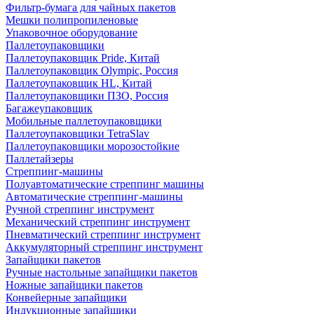
Фильтр-бумага для чайных пакетов
Мешки полипропиленовые
Упаковочное оборудование
Паллетоупаковщики
Паллетоупаковщик Pride, Китай
Паллетоупаковщик Olympic, Россия
Паллетоупаковщик HL, Китай
Паллетоупаковщики ПЗО, Россия
Багажеупаковщик
Мобильные паллетоупаковщики
Паллетоупаковщики TetraSlav
Паллетоупаковщики морозостойкие
Паллетайзеры
Стреппинг-машины
Полуавтоматические стреппинг машины
Автоматические стреппинг-машины
Ручной стреппинг инструмент
Механический стреппинг инструмент
Пневматический стреппинг инструмент
Аккумуляторный стреппинг инструмент
Запайщики пакетов
Ручные настольные запайщики пакетов
Ножные запайщики пакетов
Конвейерные запайщики
Индукционные запайщики