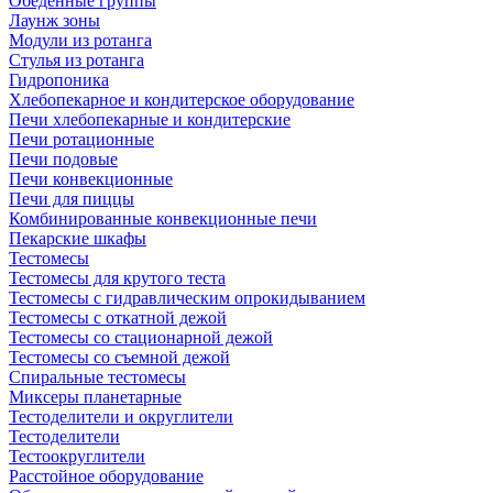
Обеденные группы
Лаунж зоны
Модули из ротанга
Стулья из ротанга
Гидропоника
Хлебопекарное и кондитерское оборудование
Печи хлебопекарные и кондитерские
Печи ротационные
Печи подовые
Печи конвекционные
Печи для пиццы
Комбинированные конвекционные печи
Пекарские шкафы
Тестомесы
Тестомесы для крутого теста
Тестомесы с гидравлическим опрокидыванием
Тестомесы с откатной дежой
Тестомесы со стационарной дежой
Тестомесы со съемной дежой
Спиральные тестомесы
Миксеры планетарные
Тестоделители и округлители
Тестоделители
Тестоокруглители
Расстойное оборудование