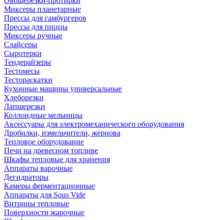
Овощерезки-протирки
Миксеры планетарные
Прессы для гамбургеров
Прессы для пиццы
Миксеры ручные
Слайсеры
Сыротерки
Тендерайзеры
Тестомесы
Тестораскатки
Кухонные машины универсальные
Хлеборезки
Лапшерезки
Коллоидные мельницы
Аксессуары для электромеханического оборудования
Дробилки, измельчители, жернова
Тепловое оборудование
Печи на древесном топливе
Шкафы тепловые для хранения
Аппараты варочные
Дегидраторы
Камеры ферментационные
Аппараты для Sous Vide
Витрины тепловые
Поверхности жарочные