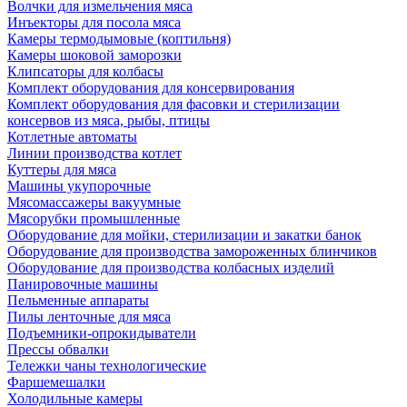
Волчки для измельчения мяса
Инъекторы для посола мяса
Камеры термодымовые (коптильня)
Камеры шоковой заморозки
Клипсаторы для колбасы
Комплект оборудования для консервирования
Комплект оборудования для фасовки и стерилизации
консервов из мяса, рыбы, птицы
Котлетные автоматы
Линии производства котлет
Куттеры для мяса
Машины укупорочные
Мясомассажеры вакуумные
Мясорубки промышленные
Оборудование для мойки, стерилизации и закатки банок
Оборудование для производства замороженных блинчиков
Оборудование для производства колбасных изделий
Панировочные машины
Пельменные аппараты
Пилы ленточные для мяса
Подъемники-опрокидыватели
Прессы обвалки
Тележки чаны технологические
Фаршемешалки
Холодильные камеры