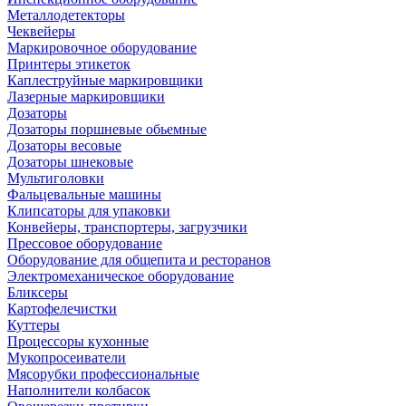
Металлодетекторы
Чеквейеры
Маркировочное оборудование
Принтеры этикеток
Каплеструйные маркировщики
Лазерные маркировщики
Дозаторы
Дозаторы поршневые обьемные
Дозаторы весовые
Дозаторы шнековые
Мультиголовки
Фальцевальные машины
Клипсаторы для упаковки
Конвейеры, транспортеры, загрузчики
Прессовое оборудование
Оборудование для общепита и ресторанов
Электромеханическое оборудование
Бликсеры
Картофелечистки
Куттеры
Процессоры кухонные
Мукопросеиватели
Мясорубки профессиональные
Наполнители колбасок