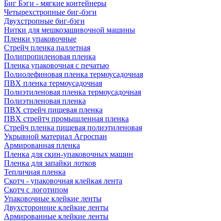
Биг Бэги - мягкие контейнеры
Четырехстропные биг-бэги
Двухстропные биг-бэги
Нитки для мешкозашивочной машины
Пленки упаковочные
Стрейч пленка паллетная
Полипропиленовая пленка
Пленка упаковочная с печатью
Полиолефиновая пленка термоусадочная
ПВХ пленка термоусадочная
Полиэтиленовая пленка термоусадочная
Полиэтиленовая пленка
ПВХ стрейч пищевая пленка
ПВХ стрейтч промышленная пленка
Стрейч пленка пищевая полиэтиленовая
Укрывной материал Агроспан
Армированная пленка
Пленка для скин-упаковочных машин
Пленка для запайки лотков
Тепличная пленка
Скотч - упаковочная клейкая лента
Скотч с логотипом
Упаковочные клейкие ленты
Двухсторонние клейкие ленты
Армированные клейкие ленты