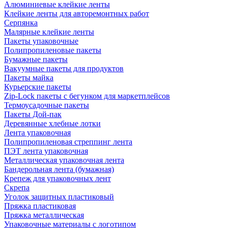
Алюминиевые клейкие ленты
Клейкие ленты для авторемонтных работ
Серпянка
Малярные клейкие ленты
Пакеты упаковочные
Полипропиленовые пакеты
Бумажные пакеты
Вакуумные пакеты для продуктов
Пакеты майка
Курьерские пакеты
Zip-Lock пакеты с бегунком для маркетплейсов
Термоусадочные пакеты
Пакеты Дой-пак
Деревянные хлебные лотки
Лента упаковочная
Полипропиленовая стреппинг лента
ПЭТ лента упаковочная
Металлическая упаковочная лента
Бандерольная лента (бумажная)
Крепеж для упаковочных лент
Скрепа
Уголок защитных пластиковый
Пряжка пластиковая
Пряжка металлическая
Упаковочные материалы с логотипом