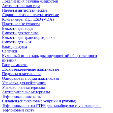
Локализация разлива жидкостей
Антистатическая тара
Паллеты антистатические
Ящики и лотки антистатические
Контейнеры KLT ESD (VDA)
Пластиковые ёмкости
Ёмкости для воды
Ёмкости для топлива
Ёмкости для транспортировки
Ёмкости для КАС
Баки для душа
Септики
Кухонный инвентарь для предприятий общественного
питания
Гастроёмкости
Доски разделочные пластиковые
Подносы пластиковые
Одноразовая посуда пластиковая
Упаковка для кейтеринга
Упаковочные материалы
Антипригарные материалы
Тефлоновая лакоткань
Силапен (силиконовые коврики и рулоны)
Тефлоновые ленты PTFE для запайщиков и упаковщиков
Тефлоновый скотч