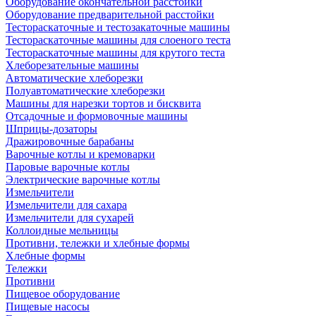
Оборудование окончательной расстойки
Оборудование предварительной расстойки
Тестораскаточные и тестозакаточные машины
Тестораскаточные машины для слоеного теста
Тестораскаточные машины для крутого теста
Хлеборезательные машины
Автоматические хлеборезки
Полуавтоматические хлеборезки
Машины для нарезки тортов и бисквита
Отсадочные и формовочные машины
Шприцы-дозаторы
Дражировочные барабаны
Варочные котлы и кремоварки
Паровые варочные котлы
Электрические варочные котлы
Измельчители
Измельчители для сахара
Измельчители для сухарей
Коллоидные мельницы
Противни, тележки и хлебные формы
Хлебные формы
Тележки
Противни
Пищевое оборудование
Пищевые насосы