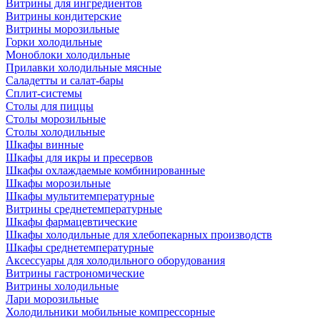
Витрины для ингредиентов
Витрины кондитерские
Витрины морозильные
Горки холодильные
Моноблоки холодильные
Прилавки холодильные мясные
Саладетты и салат-бары
Сплит-системы
Столы для пиццы
Столы морозильные
Столы холодильные
Шкафы винные
Шкафы для икры и пресервов
Шкафы охлаждаемые комбинированные
Шкафы морозильные
Шкафы мультитемпературные
Витрины среднетемпературные
Шкафы фармацевтические
Шкафы холодильные для хлебопекарных производств
Шкафы среднетемпературные
Аксессуары для холодильного оборудования
Витрины гастрономические
Витрины холодильные
Лари морозильные
Холодильники мобильные компрессорные