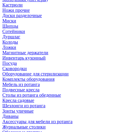
Кастрюли
Ножи прочие
Доски разделочные
Миски
Щипцы
Сотейники
Дуршлаг
Колоды
Ложки
Магнитные держатели
Инвентарь кухонный
Посуда
Сковородки
Оборудование для стерилизации
Комплекты оборудования
Мебель из ротанга
Подвесные кресла
Столы из ротанга обеденные
Кресла садовые
Шезлонги из ротанга
Зонты уличные
Диваны
Аксессуары для мебели из ротанга
Журнальные столики