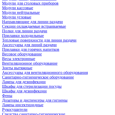
Модули для столовых приборов
Модули кассовые
Модули нейтральные
Модули угловые
Направляющие для линии раздачи
Секции охлаждаемые встраиваемые
Полки для линии раздачи
Прилавки холодильные
Тепловые поверхности для линии раздачи
Аксессуары для линий раздачи
Прилавки для горячих напитков
Весовое оборудование
Весы электронные
Вентиляционное оборудование
Зонты вытяжные
Аксессуары для вентиляционного оборудования
Санитарно-гигиеническое оборудование
Лампы для дезинфекции
Шкафы для стерилизации посуды
Шкафы для дезинфекции
Фены
Дозаторы и диспенсеры для гигиены
Лампы инсектицидные
Рукосушители
Средства санитарно-гигиенические