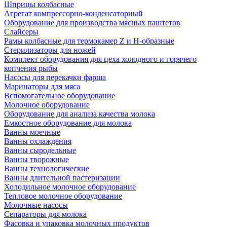
Шприцы колбасные
Агрегат компрессорно-конденсаторный
Оборудование для производства мясных паштетов
Слайсеры
Рамы колбасные для термокамер Z и H-образные
Стерилизаторы для ножей
Комплект оборудования для цеха холодного и горячего
копчения рыбы
Насосы для перекачки фарша
Маринаторы для мяса
Вспомогательное оборудование
Молочное оборудование
Оборудование для анализа качества молока
Емкостное оборудование для молока
Ванны моечные
Ванны охлаждения
Ванны сыродельные
Ванны творожные
Ванны технологические
Ванны длительной пастеризации
Холодильное молочное оборудование
Тепловое молочное оборудование
Молочные насосы
Сепараторы для молока
Фасовка и упаковка молочных продуктов