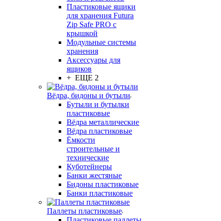
Пластиковые ящики
для хранения Futura
Zip Safe PRO с
крышкой
Модульные системы
хранения
Аксессуары для
ящиков
+ ЕЩЕ 2
Вёдра, бидоны и бутыли
Бутыли и бутылки
пластиковые
Вёдра металлические
Вёдра пластиковые
Ёмкости
строительные и
технические
Куботейнеры
Банки жестяные
Бидоны пластиковые
Банки пластиковые
Паллеты пластиковые
Пластиковые паллеты