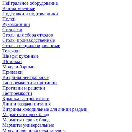
Нейтральное оборудование
Ванны моечные
Подставки и подтоварники
Полки
Рукомойники
Стеллажи
Столы для сбора отходов
Столы производственные
Столы специализированные
Тележки
Шкафы кухонные
Шпильки
Модули барные
Прилавки
Витрины нейтральные
Гастроемкости и противни
Противни и решетки
Гастроемкости
Крышка гастроемкости
Линии раздачи питания
Витрины холодильные для линии раздачи
Мармиты вторых блюд
Мармиты первых блюд
Мармиты универсальные
Модули для подогрева тарелок