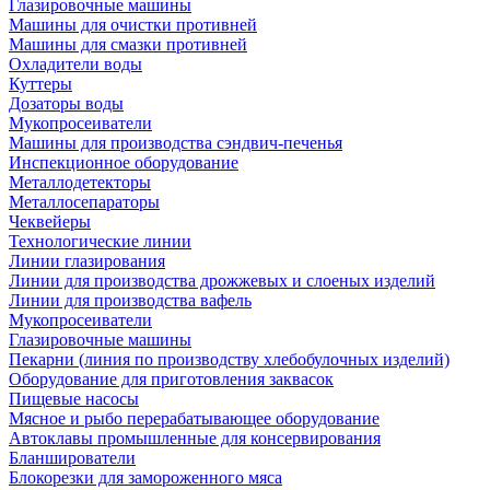
Глазировочные машины
Машины для очистки противней
Машины для смазки противней
Охладители воды
Куттеры
Дозаторы воды
Мукопросеиватели
Машины для производства сэндвич-печенья
Инспекционное оборудование
Металлодетекторы
Металлосепараторы
Чеквейеры
Технологические линии
Линии глазирования
Линии для производства дрожжевых и слоеных изделий
Линии для производства вафель
Мукопросеиватели
Глазировочные машины
Пекарни (линия по производству хлебобулочных изделий)
Оборудование для приготовления заквасок
Пищевые насосы
Мясное и рыбо перерабатывающее оборудование
Автоклавы промышленные для консервирования
Бланширователи
Блокорезки для замороженного мяса