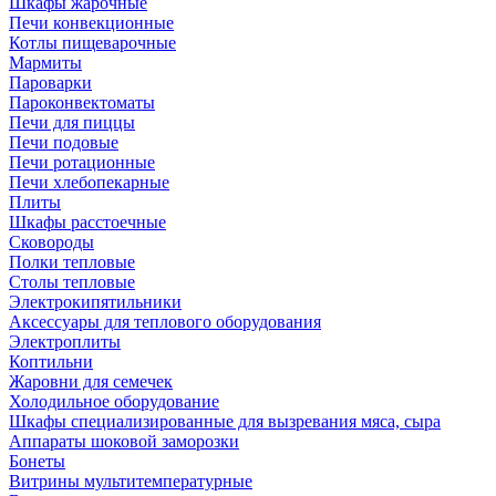
Шкафы жарочные
Печи конвекционные
Котлы пищеварочные
Мармиты
Пароварки
Пароконвектоматы
Печи для пиццы
Печи подовые
Печи ротационные
Печи хлебопекарные
Плиты
Шкафы расстоечные
Сковороды
Полки тепловые
Столы тепловые
Электрокипятильники
Аксессуары для теплового оборудования
Электроплиты
Коптильни
Жаровни для семечек
Холодильное оборудование
Шкафы специализированные для вызревания мяса, сыра
Аппараты шоковой заморозки
Бонеты
Витрины мультитемпературные