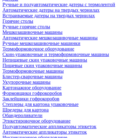
Ручные и полуавтоматические датеры с термолентой
Автоматические датеры на твердых чернилах
Встраиваемые датеры на твердых чернилах
Горячие столы
Ручные горячие столы
Мешкозашивочные машины
Автоматические мешкозашивочные машины
Ручные мешкозашивочные машинки
Термоформовочное оборудование
Скин-упаковочные и термоформовочные машины
Непищевые скин упаковочные машины
Пищевые скин упаковочные машины
Термоформовочные машины
Блистер-сварочные машины
Укупорочные машины
Картонажное оборудование
Формовщики гофрокоробов
Заклейщики гофрокоробов
Степлеры для картона упаковочные
Шредеры для картона
Обандероливатели
Этикетировочное оборудование
Полуавтоматические аппликаторы этикеток
Автоматические аппликаторы этикеток
Инспекционное оборудование