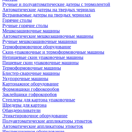
Ручные и полуавтоматические датеры с термолентой
Автоматические датеры на твердых чернилах
Встраиваемые датеры на твердых чернилах
Горячие столы
Ручные горячие столы
Мешкозашивочные машины
Автоматические мешкозашивочные машины
Ручные мешкозашивочные машинки
Термоформовочное оборудование
Скин-упаковочные и термоформовочные машины
Непищевые скин упаковочные машины
Пищевые скин упаковочные машины
Термоформовочные машины
Блистер-сварочные машины
Укупорочные машины
Картонажное оборудование
Формовщики гофрокоробов
Заклейщики гофрокоробов
Степлеры для картона упаковочные
Шредеры для картона
Обандероливатели
Этикетировочное оборудование
Полуавтоматические аппликаторы этикеток
Автоматические аппликаторы этикеток
Инспекционное оборудование