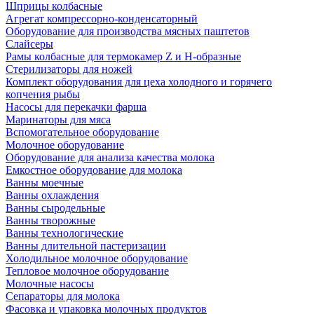
Шприцы колбасные
Агрегат компрессорно-конденсаторный
Оборудование для производства мясных паштетов
Слайсеры
Рамы колбасные для термокамер Z и H-образные
Стерилизаторы для ножей
Комплект оборудования для цеха холодного и горячего
копчения рыбы
Насосы для перекачки фарша
Маринаторы для мяса
Вспомогательное оборудование
Молочное оборудование
Оборудование для анализа качества молока
Емкостное оборудование для молока
Ванны моечные
Ванны охлаждения
Ванны сыродельные
Ванны творожные
Ванны технологические
Ванны длительной пастеризации
Холодильное молочное оборудование
Тепловое молочное оборудование
Молочные насосы
Сепараторы для молока
Фасовка и упаковка молочных продуктов