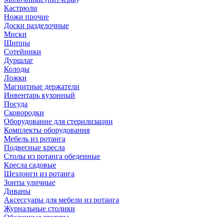
Кастрюли
Ножи прочие
Доски разделочные
Миски
Щипцы
Сотейники
Дуршлаг
Колоды
Ложки
Магнитные держатели
Инвентарь кухонный
Посуда
Сковородки
Оборудование для стерилизации
Комплекты оборудования
Мебель из ротанга
Подвесные кресла
Столы из ротанга обеденные
Кресла садовые
Шезлонги из ротанга
Зонты уличные
Диваны
Аксессуары для мебели из ротанга
Журнальные столики