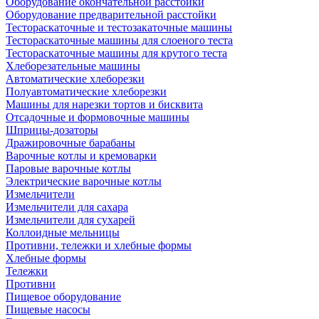
Оборудование окончательной расстойки
Оборудование предварительной расстойки
Тестораскаточные и тестозакаточные машины
Тестораскаточные машины для слоеного теста
Тестораскаточные машины для крутого теста
Хлеборезательные машины
Автоматические хлеборезки
Полуавтоматические хлеборезки
Машины для нарезки тортов и бисквита
Отсадочные и формовочные машины
Шприцы-дозаторы
Дражировочные барабаны
Варочные котлы и кремоварки
Паровые варочные котлы
Электрические варочные котлы
Измельчители
Измельчители для сахара
Измельчители для сухарей
Коллоидные мельницы
Противни, тележки и хлебные формы
Хлебные формы
Тележки
Противни
Пищевое оборудование
Пищевые насосы