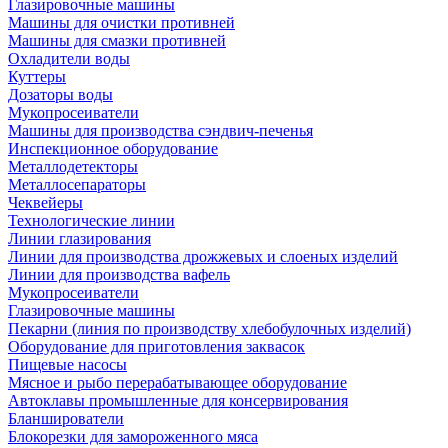
Глазировочные машины
Машины для очистки противней
Машины для смазки противней
Охладители воды
Куттеры
Дозаторы воды
Мукопросеиватели
Машины для производства сэндвич-печенья
Инспекционное оборудование
Металлодетекторы
Металлосепараторы
Чеквейеры
Технологические линии
Линии глазирования
Линии для производства дрожжевых и слоеных изделий
Линии для производства вафель
Мукопросеиватели
Глазировочные машины
Пекарни (линия по производству хлебобулочных изделий)
Оборудование для приготовления заквасок
Пищевые насосы
Мясное и рыбо перерабатывающее оборудование
Автоклавы промышленные для консервирования
Бланширователи
Блокорезки для замороженного мяса