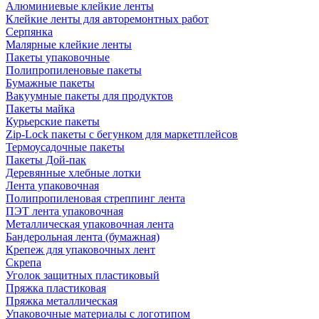
Алюминиевые клейкие ленты
Клейкие ленты для авторемонтных работ
Серпянка
Малярные клейкие ленты
Пакеты упаковочные
Полипропиленовые пакеты
Бумажные пакеты
Вакуумные пакеты для продуктов
Пакеты майка
Курьерские пакеты
Zip-Lock пакеты с бегунком для маркетплейсов
Термоусадочные пакеты
Пакеты Дой-пак
Деревянные хлебные лотки
Лента упаковочная
Полипропиленовая стреппинг лента
ПЭТ лента упаковочная
Металлическая упаковочная лента
Бандерольная лента (бумажная)
Крепеж для упаковочных лент
Скрепа
Уголок защитных пластиковый
Пряжка пластиковая
Пряжка металлическая
Упаковочные материалы с логотипом