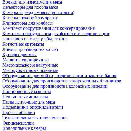
Волчки для измельчения мяса
Инъекторы для посола мяса
Камеры термодымовые (коптильня)
Камеры шоковой заморозки
Клипсаторы для колбасы
Комплект оборудования для консервирования
Комплект оборудования для фасовки и стерилизации
консервов из мяса, рыбы, птицы
Котлетные автоматы
Линии производства котлет
Куттеры для мяса
Машины укупорочные
Мясомассажеры вакуумные
Мясорубки промышленные
Оборудование для мойки, стерилизации и закатки банок
Оборудование для производства замороженных блинчиков
Оборудование для производства колбасных изделий
Панировочные машины
Пельменные аппараты
Пилы ленточные для мяса
Подъемники-опрокидыватели
Прессы обвалки
Тележки чаны технологические
Фаршемешалки
Холодильные камеры