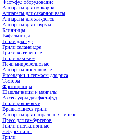
Фаст-фуд оборудование
Аппараты для попкорна
Аппараты для сахарной ваты
Аппараты для хот-догов
Аппараты для шаурмы
Блинницы
Вафельницы
Грили для кур
Грили саламандра
Грили контактные
Грили лавовые
Печи микроволновые
Аппараты пончиковые
Рисоварки и термосы для риса
Тостеры
Фритюрницы
Шашлычницы и мангалы
Аксессуары для фаст-фуд
Грили роликовые
Вращающиеся грили
Аппараты для спиральных чипсов
Пресс для гамбургеров
Грили индукционные
Чебуречницы
Грили