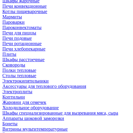
Шкафы жарочные
Печи конвекционные
Котлы пищеварочные
Мармиты
Пароварки
Пароконвектоматы
Печи для пиццы
Печи подовые
Печи ротационные
Печи хлебопекарные
Плиты
Шкафы расстоечные
Сковороды
Полки тепловые
Столы тепловые
Электрокипятильники
Аксессуары для теплового оборудования
Электроплиты
Коптильни
Жаровни для семечек
Холодильное оборудование
Шкафы специализированные для вызревания мяса, сыра
Аппараты шоковой заморозки
Бонеты
Витрины мультитемпературные