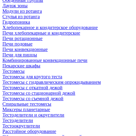
Обеденные группы
Лаунж зоны
Модули из ротанга
Стулья из ротанга
Гидропоника
Хлебопекарное и кондитерское оборудование
Печи хлебопекарные и кондитерские
Печи ротационные
Печи подовые
Печи конвекционные
Печи для пиццы
Комбинированные конвекционные печи
Пекарские шкафы
Тестомесы
Тестомесы для крутого теста
Тестомесы с гидравлическим опрокидыванием
Тестомесы с откатной дежой
Тестомесы со стационарной дежой
Тестомесы со съемной дежой
Спиральные тестомесы
Миксеры планетарные
Тестоделители и округлители
Тестоделители
Тестоокруглители
Расстойное оборудование