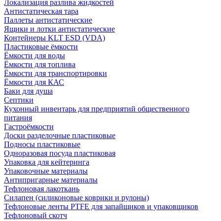
Локализация разлива жидкостей
Антистатическая тара
Паллеты антистатические
Ящики и лотки антистатические
Контейнеры KLT ESD (VDA)
Пластиковые ёмкости
Ёмкости для воды
Ёмкости для топлива
Ёмкости для транспортировки
Ёмкости для КАС
Баки для душа
Септики
Кухонный инвентарь для предприятий общественного
питания
Гастроёмкости
Доски разделочные пластиковые
Подносы пластиковые
Одноразовая посуда пластиковая
Упаковка для кейтеринга
Упаковочные материалы
Антипригарные материалы
Тефлоновая лакоткань
Силапен (силиконовые коврики и рулоны)
Тефлоновые ленты PTFE для запайщиков и упаковщиков
Тефлоновый скотч