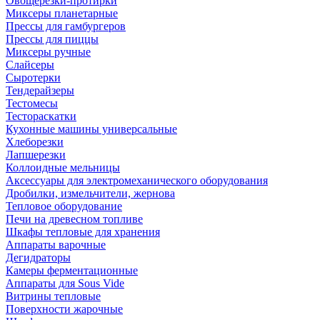
Овощерезки-протирки
Миксеры планетарные
Прессы для гамбургеров
Прессы для пиццы
Миксеры ручные
Слайсеры
Сыротерки
Тендерайзеры
Тестомесы
Тестораскатки
Кухонные машины универсальные
Хлеборезки
Лапшерезки
Коллоидные мельницы
Аксессуары для электромеханического оборудования
Дробилки, измельчители, жернова
Тепловое оборудование
Печи на древесном топливе
Шкафы тепловые для хранения
Аппараты варочные
Дегидраторы
Камеры ферментационные
Аппараты для Sous Vide
Витрины тепловые
Поверхности жарочные