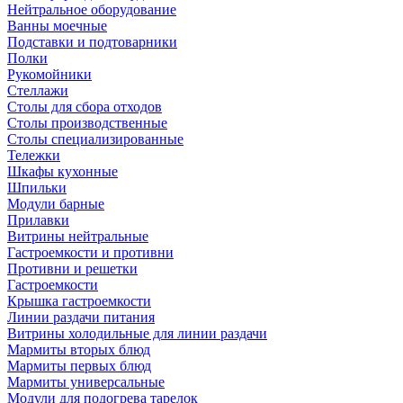
Нейтральное оборудование
Ванны моечные
Подставки и подтоварники
Полки
Рукомойники
Стеллажи
Столы для сбора отходов
Столы производственные
Столы специализированные
Тележки
Шкафы кухонные
Шпильки
Модули барные
Прилавки
Витрины нейтральные
Гастроемкости и противни
Противни и решетки
Гастроемкости
Крышка гастроемкости
Линии раздачи питания
Витрины холодильные для линии раздачи
Мармиты вторых блюд
Мармиты первых блюд
Мармиты универсальные
Модули для подогрева тарелок