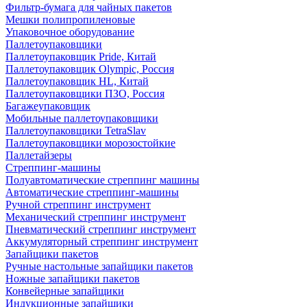
Фильтр-бумага для чайных пакетов
Мешки полипропиленовые
Упаковочное оборудование
Паллетоупаковщики
Паллетоупаковщик Pride, Китай
Паллетоупаковщик Olympic, Россия
Паллетоупаковщик HL, Китай
Паллетоупаковщики ПЗО, Россия
Багажеупаковщик
Мобильные паллетоупаковщики
Паллетоупаковщики TetraSlav
Паллетоупаковщики морозостойкие
Паллетайзеры
Стреппинг-машины
Полуавтоматические стреппинг машины
Автоматические стреппинг-машины
Ручной стреппинг инструмент
Механический стреппинг инструмент
Пневматический стреппинг инструмент
Аккумуляторный стреппинг инструмент
Запайщики пакетов
Ручные настольные запайщики пакетов
Ножные запайщики пакетов
Конвейерные запайщики
Индукционные запайщики