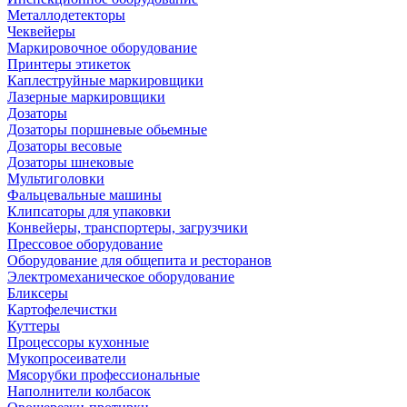
Металлодетекторы
Чеквейеры
Маркировочное оборудование
Принтеры этикеток
Каплеструйные маркировщики
Лазерные маркировщики
Дозаторы
Дозаторы поршневые обьемные
Дозаторы весовые
Дозаторы шнековые
Мультиголовки
Фальцевальные машины
Клипсаторы для упаковки
Конвейеры, транспортеры, загрузчики
Прессовое оборудование
Оборудование для общепита и ресторанов
Электромеханическое оборудование
Бликсеры
Картофелечистки
Куттеры
Процессоры кухонные
Мукопросеиватели
Мясорубки профессиональные
Наполнители колбасок