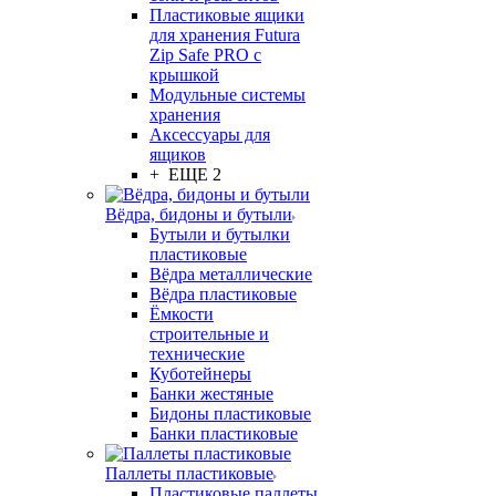
Пластиковые ящики
для хранения Futura
Zip Safe PRO с
крышкой
Модульные системы
хранения
Аксессуары для
ящиков
+ ЕЩЕ 2
Вёдра, бидоны и бутыли
Бутыли и бутылки
пластиковые
Вёдра металлические
Вёдра пластиковые
Ёмкости
строительные и
технические
Куботейнеры
Банки жестяные
Бидоны пластиковые
Банки пластиковые
Паллеты пластиковые
Пластиковые паллеты