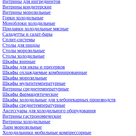
Витрины для ингредиентов
Витрины кондитерские
Витрины морозильные
Горки холодильные
Моноблоки холодильные
Прилавки холодильные мясные
Саладетты и салат-бары
Сплит-системы
Столы для пиццы
Столы морозильные
Столы холодильные
Шкафы винные
Шкафы для икры и пресервов
Шкафы охлаждаемые комбинированные
Шкафы морозильные
Шкафы мультитемпературные
Витрины среднетемпературные
Шкафы фармацевтические
Шкафы холодильные для хлебопекарных производств
Шкафы среднетемпературные
Аксессуары для холодильного оборудования
Витрины гастрономические
Витрины холодильные
Лари морозильные
Холодильники мобильные компрессорные