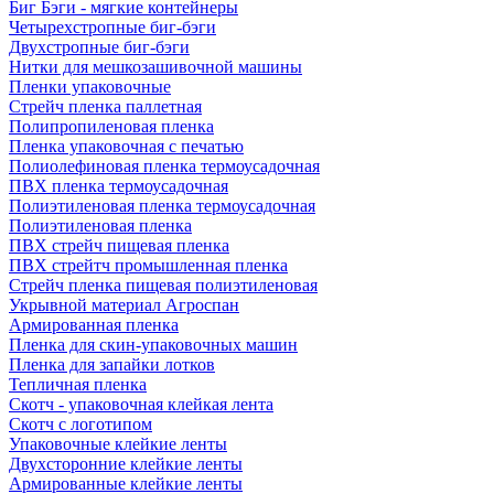
Биг Бэги - мягкие контейнеры
Четырехстропные биг-бэги
Двухстропные биг-бэги
Нитки для мешкозашивочной машины
Пленки упаковочные
Стрейч пленка паллетная
Полипропиленовая пленка
Пленка упаковочная с печатью
Полиолефиновая пленка термоусадочная
ПВХ пленка термоусадочная
Полиэтиленовая пленка термоусадочная
Полиэтиленовая пленка
ПВХ стрейч пищевая пленка
ПВХ стрейтч промышленная пленка
Стрейч пленка пищевая полиэтиленовая
Укрывной материал Агроспан
Армированная пленка
Пленка для скин-упаковочных машин
Пленка для запайки лотков
Тепличная пленка
Скотч - упаковочная клейкая лента
Скотч с логотипом
Упаковочные клейкие ленты
Двухсторонние клейкие ленты
Армированные клейкие ленты