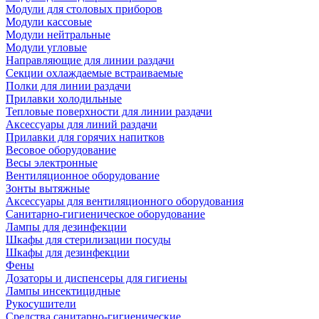
Модули для столовых приборов
Модули кассовые
Модули нейтральные
Модули угловые
Направляющие для линии раздачи
Секции охлаждаемые встраиваемые
Полки для линии раздачи
Прилавки холодильные
Тепловые поверхности для линии раздачи
Аксессуары для линий раздачи
Прилавки для горячих напитков
Весовое оборудование
Весы электронные
Вентиляционное оборудование
Зонты вытяжные
Аксессуары для вентиляционного оборудования
Санитарно-гигиеническое оборудование
Лампы для дезинфекции
Шкафы для стерилизации посуды
Шкафы для дезинфекции
Фены
Дозаторы и диспенсеры для гигиены
Лампы инсектицидные
Рукосушители
Средства санитарно-гигиенические