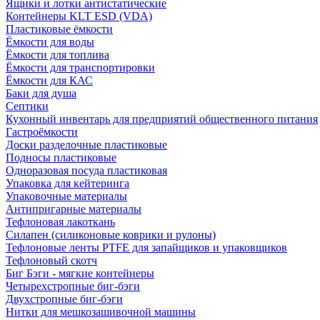
Ящики и лотки антистатические
Контейнеры KLT ESD (VDA)
Пластиковые ёмкости
Ёмкости для воды
Ёмкости для топлива
Ёмкости для транспортировки
Ёмкости для КАС
Баки для душа
Септики
Кухонный инвентарь для предприятий общественного питания
Гастроёмкости
Доски разделочные пластиковые
Подносы пластиковые
Одноразовая посуда пластиковая
Упаковка для кейтеринга
Упаковочные материалы
Антипригарные материалы
Тефлоновая лакоткань
Силапен (силиконовые коврики и рулоны)
Тефлоновые ленты PTFE для запайщиков и упаковщиков
Тефлоновый скотч
Биг Бэги - мягкие контейнеры
Четырехстропные биг-бэги
Двухстропные биг-бэги
Нитки для мешкозашивочной машины