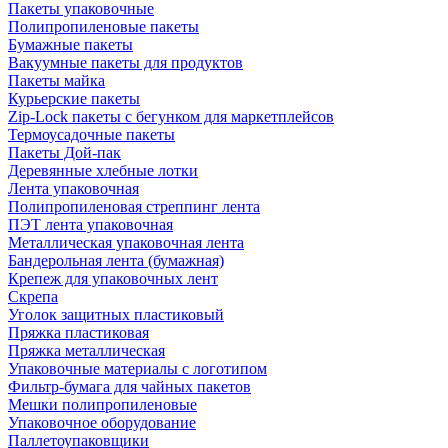
Пакеты упаковочные
Полипропиленовые пакеты
Бумажные пакеты
Вакуумные пакеты для продуктов
Пакеты майка
Курьерские пакеты
Zip-Lock пакеты с бегунком для маркетплейсов
Термоусадочные пакеты
Пакеты Дой-пак
Деревянные хлебные лотки
Лента упаковочная
Полипропиленовая стреппинг лента
ПЭТ лента упаковочная
Металлическая упаковочная лента
Бандерольная лента (бумажная)
Крепеж для упаковочных лент
Скрепа
Уголок защитных пластиковый
Пряжка пластиковая
Пряжка металлическая
Упаковочные материалы с логотипом
Фильтр-бумага для чайных пакетов
Мешки полипропиленовые
Упаковочное оборудование
Паллетоупаковщики