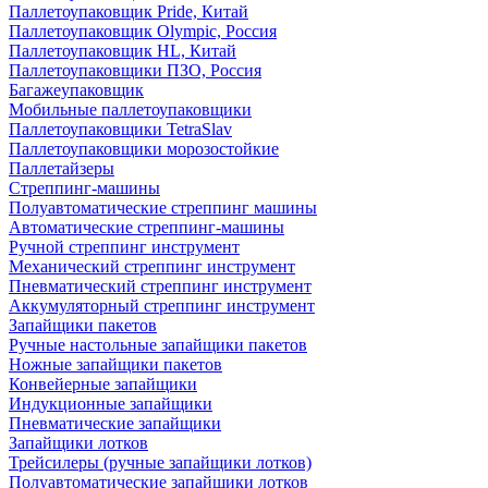
Паллетоупаковщик Pride, Китай
Паллетоупаковщик Olympic, Россия
Паллетоупаковщик HL, Китай
Паллетоупаковщики ПЗО, Россия
Багажеупаковщик
Мобильные паллетоупаковщики
Паллетоупаковщики TetraSlav
Паллетоупаковщики морозостойкие
Паллетайзеры
Стреппинг-машины
Полуавтоматические стреппинг машины
Автоматические стреппинг-машины
Ручной стреппинг инструмент
Механический стреппинг инструмент
Пневматический стреппинг инструмент
Аккумуляторный стреппинг инструмент
Запайщики пакетов
Ручные настольные запайщики пакетов
Ножные запайщики пакетов
Конвейерные запайщики
Индукционные запайщики
Пневматические запайщики
Запайщики лотков
Трейсилеры (ручные запайщики лотков)
Полуавтоматические запайщики лотков