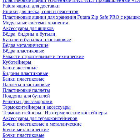
Пластиковые ящики усиленные R/RL-KLT промышленные VD
Futura ящики для доставки
Ящики для песка, соли и реагентов
Пластиковые ящики для хранения Futura Zip Safe PRO с крышк
Модульные системы хранения
Аксессуары для ящиков
Вёдра, бидоны и бутыли
Бутыли и бутылки пластиковые
Вёдра металлические
Вёдра пластиковые
Ёмкости строительные и технические
Куботейнеры
Банки жестяные
Бидоны пластиковые
Банки пластиковые
Паллеты пластиковые
Пластиковые паллеты
Поддоны для бутылей
Решётки для заморозки
Термоконтейнеры и аксессуары
Термоконтейнеры | Изотермические контейнеры
Аксессуары для термоконтейнеров
Бочки пластиковые и металлические
Бочки металлические
Бочки пластиковые