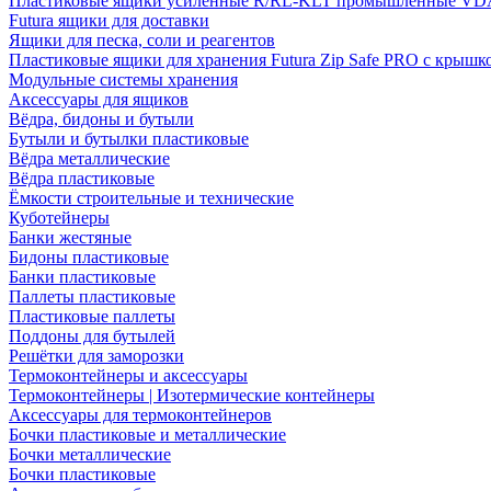
Пластиковые ящики усиленные R/RL-KLT промышленные VD
Futura ящики для доставки
Ящики для песка, соли и реагентов
Пластиковые ящики для хранения Futura Zip Safe PRO с крышк
Модульные системы хранения
Аксессуары для ящиков
Вёдра, бидоны и бутыли
Бутыли и бутылки пластиковые
Вёдра металлические
Вёдра пластиковые
Ёмкости строительные и технические
Куботейнеры
Банки жестяные
Бидоны пластиковые
Банки пластиковые
Паллеты пластиковые
Пластиковые паллеты
Поддоны для бутылей
Решётки для заморозки
Термоконтейнеры и аксессуары
Термоконтейнеры | Изотермические контейнеры
Аксессуары для термоконтейнеров
Бочки пластиковые и металлические
Бочки металлические
Бочки пластиковые