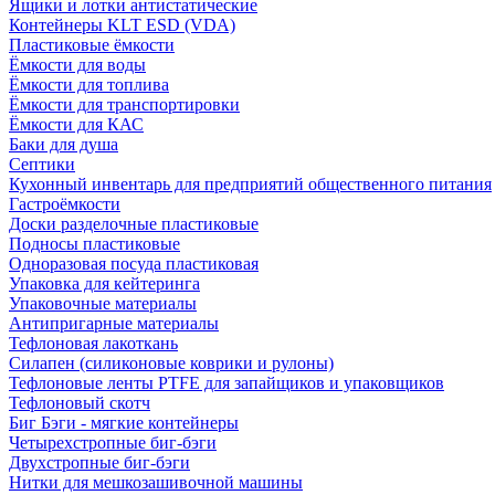
Ящики и лотки антистатические
Контейнеры KLT ESD (VDA)
Пластиковые ёмкости
Ёмкости для воды
Ёмкости для топлива
Ёмкости для транспортировки
Ёмкости для КАС
Баки для душа
Септики
Кухонный инвентарь для предприятий общественного питания
Гастроёмкости
Доски разделочные пластиковые
Подносы пластиковые
Одноразовая посуда пластиковая
Упаковка для кейтеринга
Упаковочные материалы
Антипригарные материалы
Тефлоновая лакоткань
Силапен (силиконовые коврики и рулоны)
Тефлоновые ленты PTFE для запайщиков и упаковщиков
Тефлоновый скотч
Биг Бэги - мягкие контейнеры
Четырехстропные биг-бэги
Двухстропные биг-бэги
Нитки для мешкозашивочной машины