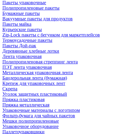
Пакеты упаковочные
Полипропиленовые пакеты
Бумажные пакеты
Вакуумные пакеты для продуктов
Пакеты майка
Курьерские пакеты
Zip-Lock пакеты с бегунком для маркетплейсов
Термоусадочные пакеты
Пакеты Дой-пак
Деревянные хлебные лотки
Лента упаковочная
Полипропиленовая стреппинг лента
ПЭТ лента упаковочная
Металлическая упаковочная лента
Бандерольная лента (бумажная)
Крепеж для упаковочных лент
Скрепа
Уголок защитных пластиковый
Пряжка пластиковая
Пряжка металлическая
Упаковочные материалы с логотипом
Фильтр-бумага для чайных пакетов
Мешки полипропиленовые
Упаковочное оборудование
Паллетоупаковщики