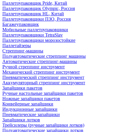
Паллетоупаковщик Pride, Китай
Паллетоупаковщик Olympic, Россия
Паллетоупаковщик HL, Китай
Паллетоупаковщики ПЗО, Россия
Багажеупаковщик
Мобильные паллетоупаковщики
Паллетоупаковщики TetraSlav
Паллетоупаковщики морозостойкие
Паллетайзеры
Стреппинг-машины
Полуавтоматические стреппинг машины
Автоматические стреппинг-машины
Ручной стреппинг инструмент
Механический стреппинг инструмент
Пневматический стреппинг инструмент
Аккумуляторный стреппинг инструмент
Запайщики пакетов
Ручные настольные запайщики пакетов
Ножные запайщики пакетов
Конвейерные запайщики
Индукционные запайщики
Пневматические запайщики
Запайщики лотков
Трейсилеры (ручные запайщики лотков)
Полуавтоматические запайщики лотков