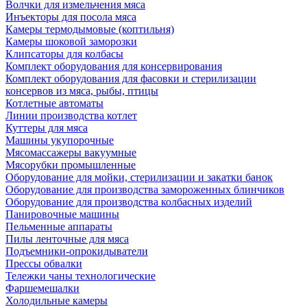
Волчки для измельчения мяса
Инъекторы для посола мяса
Камеры термодымовые (коптильня)
Камеры шоковой заморозки
Клипсаторы для колбасы
Комплект оборудования для консервирования
Комплект оборудования для фасовки и стерилизации
консервов из мяса, рыбы, птицы
Котлетные автоматы
Линии производства котлет
Куттеры для мяса
Машины укупорочные
Мясомассажеры вакуумные
Мясорубки промышленные
Оборудование для мойки, стерилизации и закатки банок
Оборудование для производства замороженных блинчиков
Оборудование для производства колбасных изделий
Панировочные машины
Пельменные аппараты
Пилы ленточные для мяса
Подъемники-опрокидыватели
Прессы обвалки
Тележки чаны технологические
Фаршемешалки
Холодильные камеры