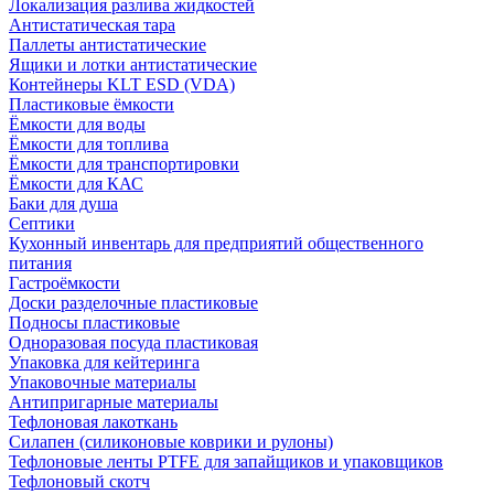
Локализация разлива жидкостей
Антистатическая тара
Паллеты антистатические
Ящики и лотки антистатические
Контейнеры KLT ESD (VDA)
Пластиковые ёмкости
Ёмкости для воды
Ёмкости для топлива
Ёмкости для транспортировки
Ёмкости для КАС
Баки для душа
Септики
Кухонный инвентарь для предприятий общественного
питания
Гастроёмкости
Доски разделочные пластиковые
Подносы пластиковые
Одноразовая посуда пластиковая
Упаковка для кейтеринга
Упаковочные материалы
Антипригарные материалы
Тефлоновая лакоткань
Силапен (силиконовые коврики и рулоны)
Тефлоновые ленты PTFE для запайщиков и упаковщиков
Тефлоновый скотч