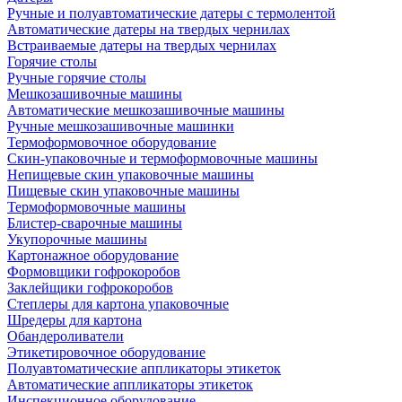
Ручные и полуавтоматические датеры с термолентой
Автоматические датеры на твердых чернилах
Встраиваемые датеры на твердых чернилах
Горячие столы
Ручные горячие столы
Мешкозашивочные машины
Автоматические мешкозашивочные машины
Ручные мешкозашивочные машинки
Термоформовочное оборудование
Скин-упаковочные и термоформовочные машины
Непищевые скин упаковочные машины
Пищевые скин упаковочные машины
Термоформовочные машины
Блистер-сварочные машины
Укупорочные машины
Картонажное оборудование
Формовщики гофрокоробов
Заклейщики гофрокоробов
Степлеры для картона упаковочные
Шредеры для картона
Обандероливатели
Этикетировочное оборудование
Полуавтоматические аппликаторы этикеток
Автоматические аппликаторы этикеток
Инспекционное оборудование