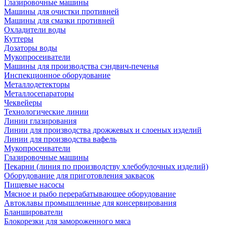
Глазировочные машины
Машины для очистки противней
Машины для смазки противней
Охладители воды
Куттеры
Дозаторы воды
Мукопросеиватели
Машины для производства сэндвич-печенья
Инспекционное оборудование
Металлодетекторы
Металлосепараторы
Чеквейеры
Технологические линии
Линии глазирования
Линии для производства дрожжевых и слоеных изделий
Линии для производства вафель
Мукопросеиватели
Глазировочные машины
Пекарни (линия по производству хлебобулочных изделий)
Оборудование для приготовления заквасок
Пищевые насосы
Мясное и рыбо перерабатывающее оборудование
Автоклавы промышленные для консервирования
Бланширователи
Блокорезки для замороженного мяса