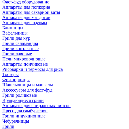
Фаст-фуд оборудование
Аппараты для попкорна
Аппараты для сахарной ваты
Аппараты для хот-догов
Аппараты для шаурмы
Блинницы
Вафельницы
Грили для кур
Грили саламандра
Грили контактные
Грили лавовые
Печи микроволновые
Аппараты пончиковые
Рисоварки и термосы для риса
Тостеры
Фритюрницы
Шашлычницы и мангалы
Аксессуары для фаст-фуд
Грили роликовые
Вращающиеся грили
Аппараты для спиральных чипсов
Пресс для гамбургеров
Грили индукционные
Чебуречницы
Грили