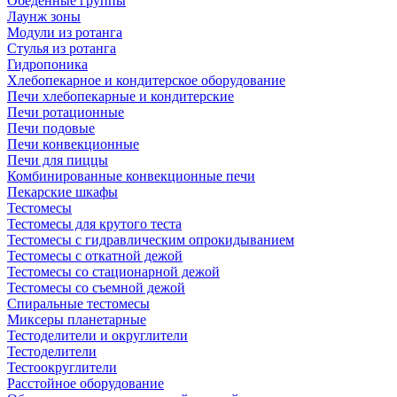
Обеденные группы
Лаунж зоны
Модули из ротанга
Стулья из ротанга
Гидропоника
Хлебопекарное и кондитерское оборудование
Печи хлебопекарные и кондитерские
Печи ротационные
Печи подовые
Печи конвекционные
Печи для пиццы
Комбинированные конвекционные печи
Пекарские шкафы
Тестомесы
Тестомесы для крутого теста
Тестомесы с гидравлическим опрокидыванием
Тестомесы с откатной дежой
Тестомесы со стационарной дежой
Тестомесы со съемной дежой
Спиральные тестомесы
Миксеры планетарные
Тестоделители и округлители
Тестоделители
Тестоокруглители
Расстойное оборудование