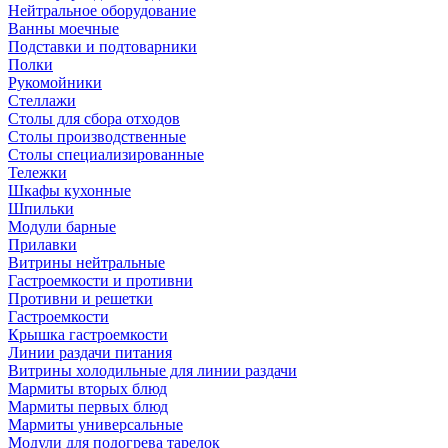
Нейтральное оборудование
Ванны моечные
Подставки и подтоварники
Полки
Рукомойники
Стеллажи
Столы для сбора отходов
Столы производственные
Столы специализированные
Тележки
Шкафы кухонные
Шпильки
Модули барные
Прилавки
Витрины нейтральные
Гастроемкости и противни
Противни и решетки
Гастроемкости
Крышка гастроемкости
Линии раздачи питания
Витрины холодильные для линии раздачи
Мармиты вторых блюд
Мармиты первых блюд
Мармиты универсальные
Модули для подогрева тарелок