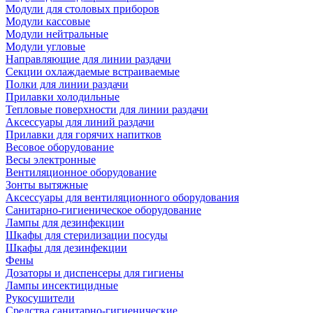
Модули для столовых приборов
Модули кассовые
Модули нейтральные
Модули угловые
Направляющие для линии раздачи
Секции охлаждаемые встраиваемые
Полки для линии раздачи
Прилавки холодильные
Тепловые поверхности для линии раздачи
Аксессуары для линий раздачи
Прилавки для горячих напитков
Весовое оборудование
Весы электронные
Вентиляционное оборудование
Зонты вытяжные
Аксессуары для вентиляционного оборудования
Санитарно-гигиеническое оборудование
Лампы для дезинфекции
Шкафы для стерилизации посуды
Шкафы для дезинфекции
Фены
Дозаторы и диспенсеры для гигиены
Лампы инсектицидные
Рукосушители
Средства санитарно-гигиенические