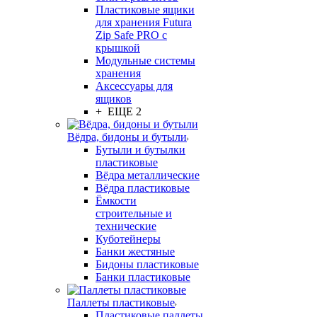
Пластиковые ящики
для хранения Futura
Zip Safe PRO с
крышкой
Модульные системы
хранения
Аксессуары для
ящиков
+ ЕЩЕ 2
Вёдра, бидоны и бутыли
Бутыли и бутылки
пластиковые
Вёдра металлические
Вёдра пластиковые
Ёмкости
строительные и
технические
Куботейнеры
Банки жестяные
Бидоны пластиковые
Банки пластиковые
Паллеты пластиковые
Пластиковые паллеты