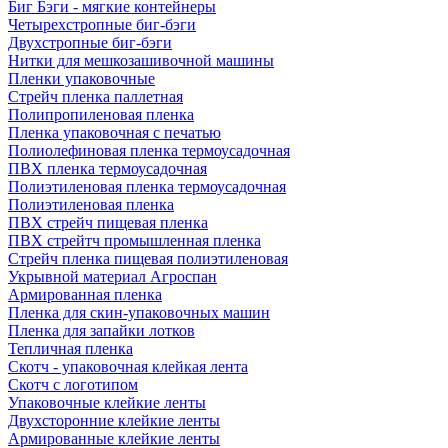
Биг Бэги - мягкие контейнеры
Четырехстропные биг-бэги
Двухстропные биг-бэги
Нитки для мешкозашивочной машины
Пленки упаковочные
Стрейч пленка паллетная
Полипропиленовая пленка
Пленка упаковочная с печатью
Полиолефиновая пленка термоусадочная
ПВХ пленка термоусадочная
Полиэтиленовая пленка термоусадочная
Полиэтиленовая пленка
ПВХ стрейч пищевая пленка
ПВХ стрейтч промышленная пленка
Стрейч пленка пищевая полиэтиленовая
Укрывной материал Агроспан
Армированная пленка
Пленка для скин-упаковочных машин
Пленка для запайки лотков
Тепличная пленка
Скотч - упаковочная клейкая лента
Скотч с логотипом
Упаковочные клейкие ленты
Двухсторонние клейкие ленты
Армированные клейкие ленты