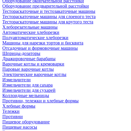
Оборудование окончательной расстойки
Оборудование предварительной расстойки
Тестораскаточные и тестозакаточные машины
Тестораскаточные машины для слоеного теста
Тестораскаточные машины для крутого теста
Хлеборезательные машины
Автоматические хлеборезки
Полуавтоматические хлеборезки
Машины для нарезки тортов и бисквита
Отсадочные и формовочные машины
Шприцы-дозаторы
Дражировочные барабаны
Варочные котлы и кремоварки
Паровые варочные котлы
Электрические варочные котлы
Измельчители
Измельчители для сахара
Измельчители для сухарей
Коллоидные мельницы
Противни, тележки и хлебные формы
Хлебные формы
Тележки
Противни
Пищевое оборудование
Пищевые насосы