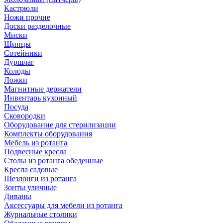
Кастрюли
Ножи прочие
Доски разделочные
Миски
Щипцы
Сотейники
Дуршлаг
Колоды
Ложки
Магнитные держатели
Инвентарь кухонный
Посуда
Сковородки
Оборудование для стерилизации
Комплекты оборудования
Мебель из ротанга
Подвесные кресла
Столы из ротанга обеденные
Кресла садовые
Шезлонги из ротанга
Зонты уличные
Диваны
Аксессуары для мебели из ротанга
Журнальные столики