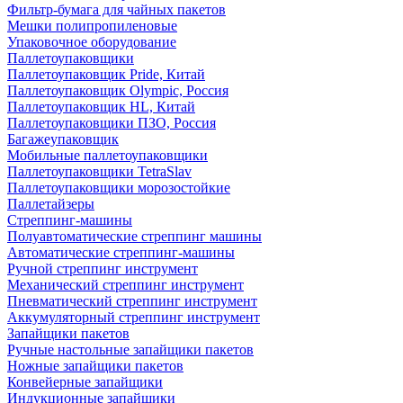
Фильтр-бумага для чайных пакетов
Мешки полипропиленовые
Упаковочное оборудование
Паллетоупаковщики
Паллетоупаковщик Pride, Китай
Паллетоупаковщик Olympic, Россия
Паллетоупаковщик HL, Китай
Паллетоупаковщики ПЗО, Россия
Багажеупаковщик
Мобильные паллетоупаковщики
Паллетоупаковщики TetraSlav
Паллетоупаковщики морозостойкие
Паллетайзеры
Стреппинг-машины
Полуавтоматические стреппинг машины
Автоматические стреппинг-машины
Ручной стреппинг инструмент
Механический стреппинг инструмент
Пневматический стреппинг инструмент
Аккумуляторный стреппинг инструмент
Запайщики пакетов
Ручные настольные запайщики пакетов
Ножные запайщики пакетов
Конвейерные запайщики
Индукционные запайщики