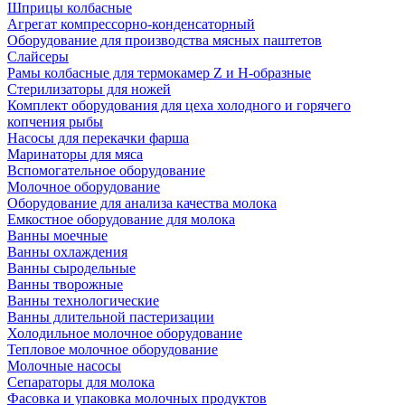
Шприцы колбасные
Агрегат компрессорно-конденсаторный
Оборудование для производства мясных паштетов
Слайсеры
Рамы колбасные для термокамер Z и H-образные
Стерилизаторы для ножей
Комплект оборудования для цеха холодного и горячего
копчения рыбы
Насосы для перекачки фарша
Маринаторы для мяса
Вспомогательное оборудование
Молочное оборудование
Оборудование для анализа качества молока
Емкостное оборудование для молока
Ванны моечные
Ванны охлаждения
Ванны сыродельные
Ванны творожные
Ванны технологические
Ванны длительной пастеризации
Холодильное молочное оборудование
Тепловое молочное оборудование
Молочные насосы
Сепараторы для молока
Фасовка и упаковка молочных продуктов