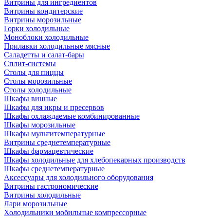
Витрины для ингредиентов
Витрины кондитерские
Витрины морозильные
Горки холодильные
Моноблоки холодильные
Прилавки холодильные мясные
Саладетты и салат-бары
Сплит-системы
Столы для пиццы
Столы морозильные
Столы холодильные
Шкафы винные
Шкафы для икры и пресервов
Шкафы охлаждаемые комбинированные
Шкафы морозильные
Шкафы мультитемпературные
Витрины среднетемпературные
Шкафы фармацевтические
Шкафы холодильные для хлебопекарных производств
Шкафы среднетемпературные
Аксессуары для холодильного оборудования
Витрины гастрономические
Витрины холодильные
Лари морозильные
Холодильники мобильные компрессорные