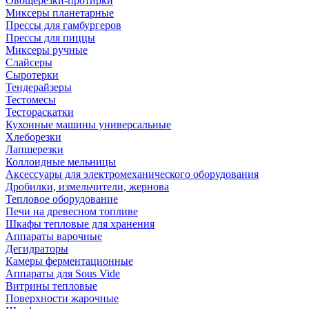
Овощерезки-протирки
Миксеры планетарные
Прессы для гамбургеров
Прессы для пиццы
Миксеры ручные
Слайсеры
Сыротерки
Тендерайзеры
Тестомесы
Тестораскатки
Кухонные машины универсальные
Хлеборезки
Лапшерезки
Коллоидные мельницы
Аксессуары для электромеханического оборудования
Дробилки, измельчители, жернова
Тепловое оборудование
Печи на древесном топливе
Шкафы тепловые для хранения
Аппараты варочные
Дегидраторы
Камеры ферментационные
Аппараты для Sous Vide
Витрины тепловые
Поверхности жарочные