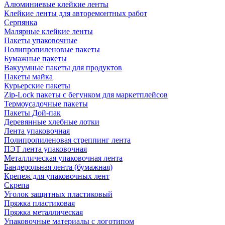
Алюминиевые клейкие ленты
Клейкие ленты для авторемонтных работ
Серпянка
Малярные клейкие ленты
Пакеты упаковочные
Полипропиленовые пакеты
Бумажные пакеты
Вакуумные пакеты для продуктов
Пакеты майка
Курьерские пакеты
Zip-Lock пакеты с бегунком для маркетплейсов
Термоусадочные пакеты
Пакеты Дой-пак
Деревянные хлебные лотки
Лента упаковочная
Полипропиленовая стреппинг лента
ПЭТ лента упаковочная
Металлическая упаковочная лента
Бандерольная лента (бумажная)
Крепеж для упаковочных лент
Скрепа
Уголок защитных пластиковый
Пряжка пластиковая
Пряжка металлическая
Упаковочные материалы с логотипом