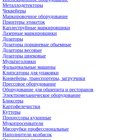
Металлодетекторы
Чеквейеры
Маркировочное оборудование
Принтеры этикеток
Каплеструйные маркировщики
Лазерные маркировщики
Дозаторы
Дозаторы поршневые обьемные
Дозаторы весовые
Дозаторы шнековые
Мультиголовки
Фальцевальные машины
Клипсаторы для упаковки
Конвейеры, транспортеры, загрузчики
Прессовое оборудование
Оборудование для общепита и ресторанов
Электромеханическое оборудование
Бликсеры
Картофелечистки
Куттеры
Процессоры кухонные
Мукопросеиватели
Мясорубки профессиональные
Наполнители колбасок