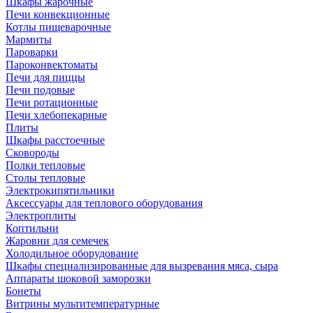
Шкафы жарочные
Печи конвекционные
Котлы пищеварочные
Мармиты
Пароварки
Пароконвектоматы
Печи для пиццы
Печи подовые
Печи ротационные
Печи хлебопекарные
Плиты
Шкафы расстоечные
Сковороды
Полки тепловые
Столы тепловые
Электрокипятильники
Аксессуары для теплового оборудования
Электроплиты
Коптильни
Жаровни для семечек
Холодильное оборудование
Шкафы специализированные для вызревания мяса, сыра
Аппараты шоковой заморозки
Бонеты
Витрины мультитемпературные