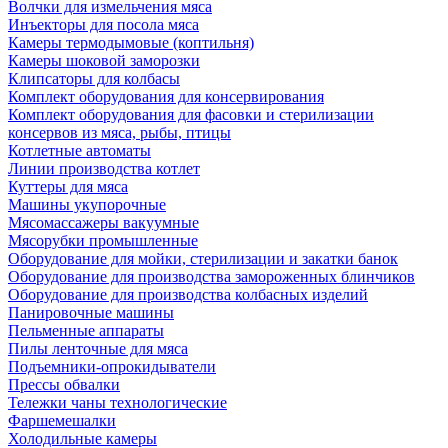
Волчки для измельчения мяса
Инъекторы для посола мяса
Камеры термодымовые (коптильня)
Камеры шоковой заморозки
Клипсаторы для колбасы
Комплект оборудования для консервирования
Комплект оборудования для фасовки и стерилизации
консервов из мяса, рыбы, птицы
Котлетные автоматы
Линии производства котлет
Куттеры для мяса
Машины укупорочные
Мясомассажеры вакуумные
Мясорубки промышленные
Оборудование для мойки, стерилизации и закатки банок
Оборудование для производства замороженных блинчиков
Оборудование для производства колбасных изделий
Панировочные машины
Пельменные аппараты
Пилы ленточные для мяса
Подъемники-опрокидыватели
Прессы обвалки
Тележки чаны технологические
Фаршемешалки
Холодильные камеры