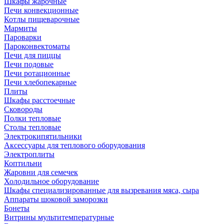
Шкафы жарочные
Печи конвекционные
Котлы пищеварочные
Мармиты
Пароварки
Пароконвектоматы
Печи для пиццы
Печи подовые
Печи ротационные
Печи хлебопекарные
Плиты
Шкафы расстоечные
Сковороды
Полки тепловые
Столы тепловые
Электрокипятильники
Аксессуары для теплового оборудования
Электроплиты
Коптильни
Жаровни для семечек
Холодильное оборудование
Шкафы специализированные для вызревания мяса, сыра
Аппараты шоковой заморозки
Бонеты
Витрины мультитемпературные