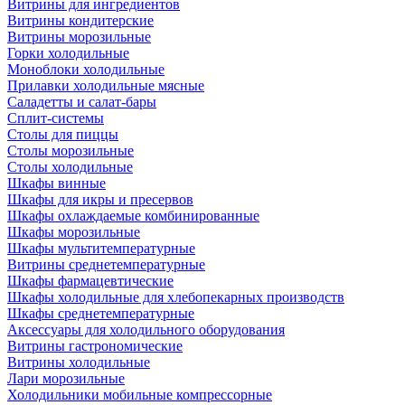
Витрины для ингредиентов
Витрины кондитерские
Витрины морозильные
Горки холодильные
Моноблоки холодильные
Прилавки холодильные мясные
Саладетты и салат-бары
Сплит-системы
Столы для пиццы
Столы морозильные
Столы холодильные
Шкафы винные
Шкафы для икры и пресервов
Шкафы охлаждаемые комбинированные
Шкафы морозильные
Шкафы мультитемпературные
Витрины среднетемпературные
Шкафы фармацевтические
Шкафы холодильные для хлебопекарных производств
Шкафы среднетемпературные
Аксессуары для холодильного оборудования
Витрины гастрономические
Витрины холодильные
Лари морозильные
Холодильники мобильные компрессорные