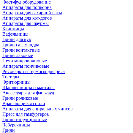
Фаст-фуд оборудование
Аппараты для попкорна
Аппараты для сахарной ваты
Аппараты для хот-догов
Аппараты для шаурмы
Блинницы
Вафельницы
Грили для кур
Грили саламандра
Грили контактные
Грили лавовые
Печи микроволновые
Аппараты пончиковые
Рисоварки и термосы для риса
Тостеры
Фритюрницы
Шашлычницы и мангалы
Аксессуары для фаст-фуд
Грили роликовые
Вращающиеся грили
Аппараты для спиральных чипсов
Пресс для гамбургеров
Грили индукционные
Чебуречницы
Грили