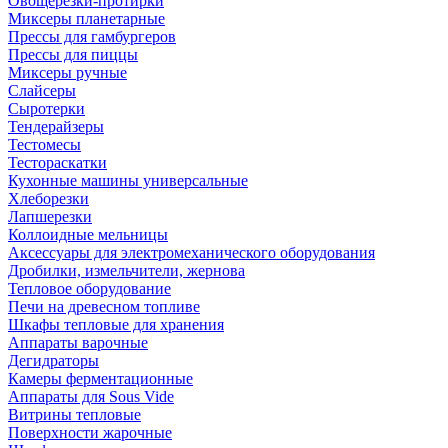
Овощерезки-протирки
Миксеры планетарные
Прессы для гамбургеров
Прессы для пиццы
Миксеры ручные
Слайсеры
Сыротерки
Тендерайзеры
Тестомесы
Тестораскатки
Кухонные машины универсальные
Хлеборезки
Лапшерезки
Коллоидные мельницы
Аксессуары для электромеханического оборудования
Дробилки, измельчители, жернова
Тепловое оборудование
Печи на древесном топливе
Шкафы тепловые для хранения
Аппараты варочные
Дегидраторы
Камеры ферментационные
Аппараты для Sous Vide
Витрины тепловые
Поверхности жарочные