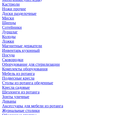
Кастрюли
Ножи прочие
Доски разделочные
Миски
Щипцы
Сотейники
Дуршлаг
Колоды
Ложки
Магнитные держатели
Инвентарь кухонный
Посуда
Сковородки
Оборудование для стерилизации
Комплекты оборудования
Мебель из ротанга
Подвесные кресла
Столы из ротанга обеденные
Кресла садовые
Шезлонги из ротанга
Зонты уличные
Диваны
Аксессуары для мебели из ротанга
Журнальные столики