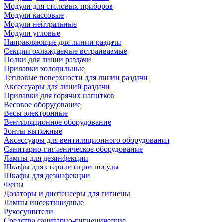
Модули для столовых приборов
Модули кассовые
Модули нейтральные
Модули угловые
Направляющие для линии раздачи
Секции охлаждаемые встраиваемые
Полки для линии раздачи
Прилавки холодильные
Тепловые поверхности для линии раздачи
Аксессуары для линий раздачи
Прилавки для горячих напитков
Весовое оборудование
Весы электронные
Вентиляционное оборудование
Зонты вытяжные
Аксессуары для вентиляционного оборудования
Санитарно-гигиеническое оборудование
Лампы для дезинфекции
Шкафы для стерилизации посуды
Шкафы для дезинфекции
Фены
Дозаторы и диспенсеры для гигиены
Лампы инсектицидные
Рукосушители
Средства санитарно-гигиенические