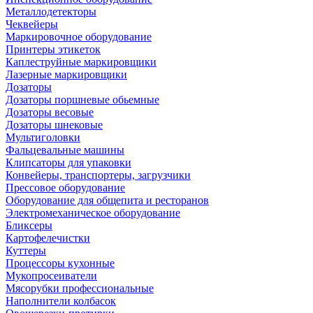
Металлодетекторы
Чеквейеры
Маркировочное оборудование
Принтеры этикеток
Каплеструйные маркировщики
Лазерные маркировщики
Дозаторы
Дозаторы поршневые обьемные
Дозаторы весовые
Дозаторы шнековые
Мультиголовки
Фальцевальные машины
Клипсаторы для упаковки
Конвейеры, транспортеры, загрузчики
Прессовое оборудование
Оборудование для общепита и ресторанов
Электромеханическое оборудование
Бликсеры
Картофелечистки
Куттеры
Процессоры кухонные
Мукопросеиватели
Мясорубки профессиональные
Наполнители колбасок