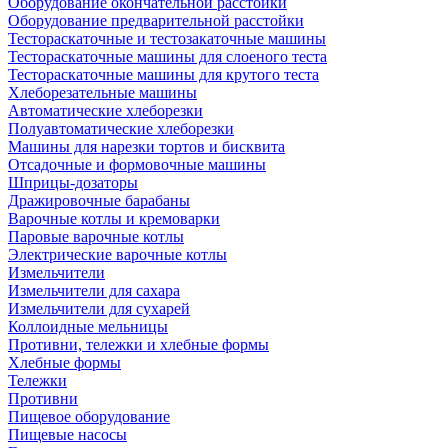
Оборудование окончательной расстойки
Оборудование предварительной расстойки
Тестораскаточные и тестозакаточные машины
Тестораскаточные машины для слоеного теста
Тестораскаточные машины для крутого теста
Хлеборезательные машины
Автоматические хлеборезки
Полуавтоматические хлеборезки
Машины для нарезки тортов и бисквита
Отсадочные и формовочные машины
Шприцы-дозаторы
Дражировочные барабаны
Варочные котлы и кремоварки
Паровые варочные котлы
Электрические варочные котлы
Измельчители
Измельчители для сахара
Измельчители для сухарей
Коллоидные мельницы
Противни, тележки и хлебные формы
Хлебные формы
Тележки
Противни
Пищевое оборудование
Пищевые насосы