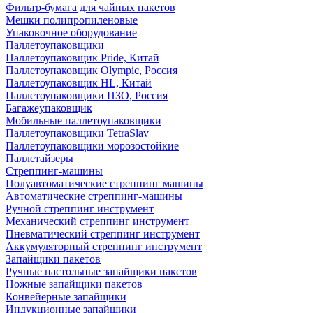
Фильтр-бумага для чайных пакетов
Мешки полипропиленовые
Упаковочное оборудование
Паллетоупаковщики
Паллетоупаковщик Pride, Китай
Паллетоупаковщик Olympic, Россия
Паллетоупаковщик HL, Китай
Паллетоупаковщики ПЗО, Россия
Багажеупаковщик
Мобильные паллетоупаковщики
Паллетоупаковщики TetraSlav
Паллетоупаковщики морозостойкие
Паллетайзеры
Стреппинг-машины
Полуавтоматические стреппинг машины
Автоматические стреппинг-машины
Ручной стреппинг инструмент
Механический стреппинг инструмент
Пневматический стреппинг инструмент
Аккумуляторный стреппинг инструмент
Запайщики пакетов
Ручные настольные запайщики пакетов
Ножные запайщики пакетов
Конвейерные запайщики
Индукционные запайщики