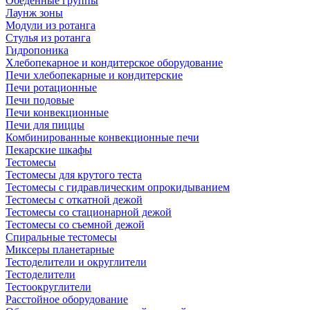
Обеденные группы
Лаунж зоны
Модули из ротанга
Стулья из ротанга
Гидропоника
Хлебопекарное и кондитерское оборудование
Печи хлебопекарные и кондитерские
Печи ротационные
Печи подовые
Печи конвекционные
Печи для пиццы
Комбинированные конвекционные печи
Пекарские шкафы
Тестомесы
Тестомесы для крутого теста
Тестомесы с гидравлическим опрокидыванием
Тестомесы с откатной дежой
Тестомесы со стационарной дежой
Тестомесы со съемной дежой
Спиральные тестомесы
Миксеры планетарные
Тестоделители и округлители
Тестоделители
Тестоокруглители
Расстойное оборудование