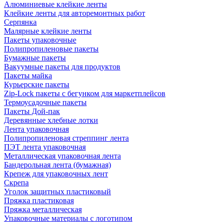
Алюминиевые клейкие ленты
Клейкие ленты для авторемонтных работ
Серпянка
Малярные клейкие ленты
Пакеты упаковочные
Полипропиленовые пакеты
Бумажные пакеты
Вакуумные пакеты для продуктов
Пакеты майка
Курьерские пакеты
Zip-Lock пакеты с бегунком для маркетплейсов
Термоусадочные пакеты
Пакеты Дой-пак
Деревянные хлебные лотки
Лента упаковочная
Полипропиленовая стреппинг лента
ПЭТ лента упаковочная
Металлическая упаковочная лента
Бандерольная лента (бумажная)
Крепеж для упаковочных лент
Скрепа
Уголок защитных пластиковый
Пряжка пластиковая
Пряжка металлическая
Упаковочные материалы с логотипом