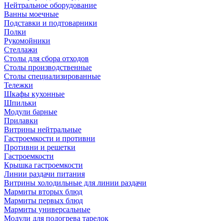
Нейтральное оборудование
Ванны моечные
Подставки и подтоварники
Полки
Рукомойники
Стеллажи
Столы для сбора отходов
Столы производственные
Столы специализированные
Тележки
Шкафы кухонные
Шпильки
Модули барные
Прилавки
Витрины нейтральные
Гастроемкости и противни
Противни и решетки
Гастроемкости
Крышка гастроемкости
Линии раздачи питания
Витрины холодильные для линии раздачи
Мармиты вторых блюд
Мармиты первых блюд
Мармиты универсальные
Модули для подогрева тарелок