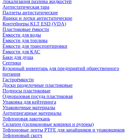
Локализация разлива жидкостей
Антистатическая тара
Паллеты антистатические
Ящики и лотки антистатические
Контейнеры KLT ESD (VDA)
Пластиковые ёмкости
Ёмкости для воды
Ёмкости для топлива
Ёмкости для транспортировки
Ёмкости для КАС
Баки для душа
Септики
Кухонный инвентарь для предприятий общественного
питания
Гастроёмкости
Доски разделочные пластиковые
Подносы пластиковые
Одноразовая посуда пластиковая
Упаковка для кейтеринга
Упаковочные материалы
Антипригарные материалы
Тефлоновая лакоткань
Силапен (силиконовые коврики и рулоны)
Тефлоновые ленты PTFE для запайщиков и упаковщиков
Тефлоновый скотч