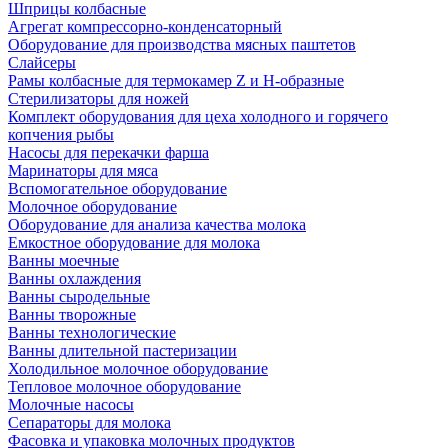
Шприцы колбасные
Агрегат компрессорно-конденсаторный
Оборудование для производства мясных паштетов
Слайсеры
Рамы колбасные для термокамер Z и H-образные
Стерилизаторы для ножей
Комплект оборудования для цеха холодного и горячего
копчения рыбы
Насосы для перекачки фарша
Маринаторы для мяса
Вспомогательное оборудование
Молочное оборудование
Оборудование для анализа качества молока
Емкостное оборудование для молока
Ванны моечные
Ванны охлаждения
Ванны сыродельные
Ванны творожные
Ванны технологические
Ванны длительной пастеризации
Холодильное молочное оборудование
Тепловое молочное оборудование
Молочные насосы
Сепараторы для молока
Фасовка и упаковка молочных продуктов