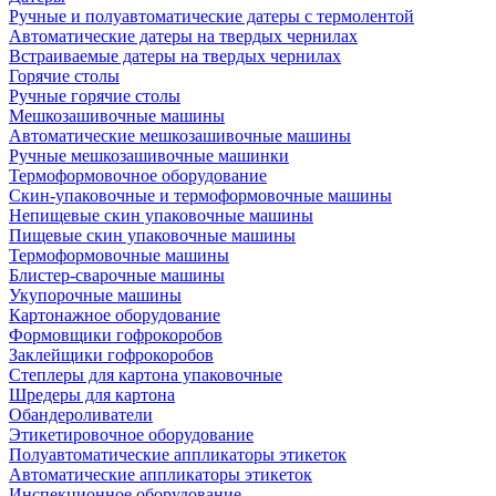
Ручные и полуавтоматические датеры с термолентой
Автоматические датеры на твердых чернилах
Встраиваемые датеры на твердых чернилах
Горячие столы
Ручные горячие столы
Мешкозашивочные машины
Автоматические мешкозашивочные машины
Ручные мешкозашивочные машинки
Термоформовочное оборудование
Скин-упаковочные и термоформовочные машины
Непищевые скин упаковочные машины
Пищевые скин упаковочные машины
Термоформовочные машины
Блистер-сварочные машины
Укупорочные машины
Картонажное оборудование
Формовщики гофрокоробов
Заклейщики гофрокоробов
Степлеры для картона упаковочные
Шредеры для картона
Обандероливатели
Этикетировочное оборудование
Полуавтоматические аппликаторы этикеток
Автоматические аппликаторы этикеток
Инспекционное оборудование