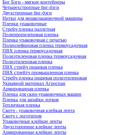
Биг Бэги - мягкие контейнеры
Четырехстропные биг-бэги
Двухстропные биг-бэги
Нитки для мешкозашивочной машины
Пленки упаковочные
Стрейч пленка паллетная
Полипропиленовая пленка
Пленка упаковочная с печатью
Полиолефиновая пленка термоусадочная
ПВХ пленка термоусадочная
Полиэтиленовая пленка термоусадочная
Полиэтиленовая пленка
ПВХ стрейч пищевая пленка
ПВХ стрейтч промышленная пленка
Стрейч пленка пищевая полиэтиленовая
Укрывной материал Агроспан
Армированная пленка
Пленка для скин-упаковочных машин
Пленка для запайки лотков
Тепличная пленка
Скотч - упаковочная клейкая лента
Скотч с логотипом
Упаковочные клейкие ленты
Двухсторонние клейкие ленты
Армированные клейкие ленты