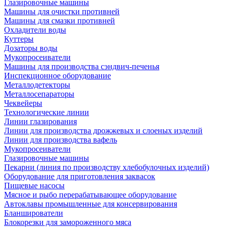
Глазировочные машины
Машины для очистки противней
Машины для смазки противней
Охладители воды
Куттеры
Дозаторы воды
Мукопросеиватели
Машины для производства сэндвич-печенья
Инспекционное оборудование
Металлодетекторы
Металлосепараторы
Чеквейеры
Технологические линии
Линии глазирования
Линии для производства дрожжевых и слоеных изделий
Линии для производства вафель
Мукопросеиватели
Глазировочные машины
Пекарни (линия по производству хлебобулочных изделий)
Оборудование для приготовления заквасок
Пищевые насосы
Мясное и рыбо перерабатывающее оборудование
Автоклавы промышленные для консервирования
Бланширователи
Блокорезки для замороженного мяса