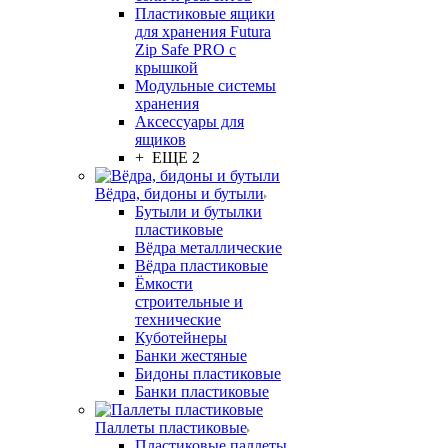
Пластиковые ящики
для хранения Futura
Zip Safe PRO с
крышкой
Модульные системы
хранения
Аксессуары для
ящиков
+ ЕЩЕ 2
Вёдра, бидоны и бутыли
Бутыли и бутылки
пластиковые
Вёдра металлические
Вёдра пластиковые
Ёмкости
строительные и
технические
Куботейнеры
Банки жестяные
Бидоны пластиковые
Банки пластиковые
Паллеты пластиковые
Пластиковые паллеты