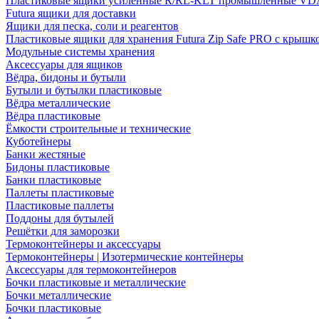
Пластиковые ящики усиленные R/RL-KLT промышленные VD
Futura ящики для доставки
Ящики для песка, соли и реагентов
Пластиковые ящики для хранения Futura Zip Safe PRO с крышк
Модульные системы хранения
Аксессуары для ящиков
Вёдра, бидоны и бутыли
Бутыли и бутылки пластиковые
Вёдра металлические
Вёдра пластиковые
Ёмкости строительные и технические
Куботейнеры
Банки жестяные
Бидоны пластиковые
Банки пластиковые
Паллеты пластиковые
Пластиковые паллеты
Поддоны для бутылей
Решётки для заморозки
Термоконтейнеры и аксессуары
Термоконтейнеры | Изотермические контейнеры
Аксессуары для термоконтейнеров
Бочки пластиковые и металлические
Бочки металлические
Бочки пластиковые