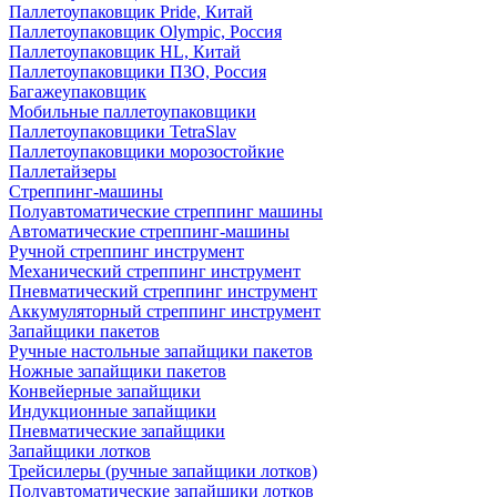
Паллетоупаковщик Pride, Китай
Паллетоупаковщик Olympic, Россия
Паллетоупаковщик HL, Китай
Паллетоупаковщики ПЗО, Россия
Багажеупаковщик
Мобильные паллетоупаковщики
Паллетоупаковщики TetraSlav
Паллетоупаковщики морозостойкие
Паллетайзеры
Стреппинг-машины
Полуавтоматические стреппинг машины
Автоматические стреппинг-машины
Ручной стреппинг инструмент
Механический стреппинг инструмент
Пневматический стреппинг инструмент
Аккумуляторный стреппинг инструмент
Запайщики пакетов
Ручные настольные запайщики пакетов
Ножные запайщики пакетов
Конвейерные запайщики
Индукционные запайщики
Пневматические запайщики
Запайщики лотков
Трейсилеры (ручные запайщики лотков)
Полуавтоматические запайщики лотков