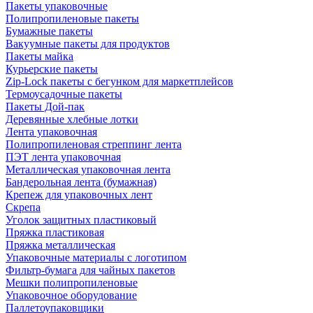
Пакеты упаковочные
Полипропиленовые пакеты
Бумажные пакеты
Вакуумные пакеты для продуктов
Пакеты майка
Курьерские пакеты
Zip-Lock пакеты с бегунком для маркетплейсов
Термоусадочные пакеты
Пакеты Дой-пак
Деревянные хлебные лотки
Лента упаковочная
Полипропиленовая стреппинг лента
ПЭТ лента упаковочная
Металлическая упаковочная лента
Бандерольная лента (бумажная)
Крепеж для упаковочных лент
Скрепа
Уголок защитных пластиковый
Пряжка пластиковая
Пряжка металлическая
Упаковочные материалы с логотипом
Фильтр-бумага для чайных пакетов
Мешки полипропиленовые
Упаковочное оборудование
Паллетоупаковщики