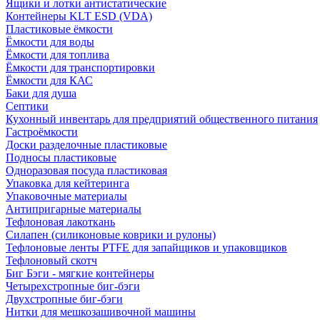
Ящики и лотки антистатические
Контейнеры KLT ESD (VDA)
Пластиковые ёмкости
Ёмкости для воды
Ёмкости для топлива
Ёмкости для транспортировки
Ёмкости для КАС
Баки для душа
Септики
Кухонный инвентарь для предприятий общественного питания
Гастроёмкости
Доски разделочные пластиковые
Подносы пластиковые
Одноразовая посуда пластиковая
Упаковка для кейтеринга
Упаковочные материалы
Антипригарные материалы
Тефлоновая лакоткань
Силапен (силиконовые коврики и рулоны)
Тефлоновые ленты PTFE для запайщиков и упаковщиков
Тефлоновый скотч
Биг Бэги - мягкие контейнеры
Четырехстропные биг-бэги
Двухстропные биг-бэги
Нитки для мешкозашивочной машины