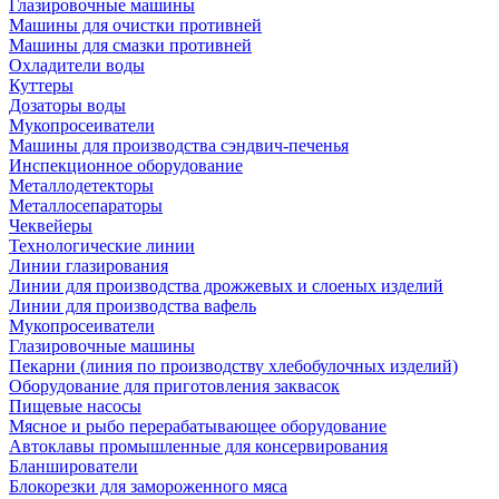
Глазировочные машины
Машины для очистки противней
Машины для смазки противней
Охладители воды
Куттеры
Дозаторы воды
Мукопросеиватели
Машины для производства сэндвич-печенья
Инспекционное оборудование
Металлодетекторы
Металлосепараторы
Чеквейеры
Технологические линии
Линии глазирования
Линии для производства дрожжевых и слоеных изделий
Линии для производства вафель
Мукопросеиватели
Глазировочные машины
Пекарни (линия по производству хлебобулочных изделий)
Оборудование для приготовления заквасок
Пищевые насосы
Мясное и рыбо перерабатывающее оборудование
Автоклавы промышленные для консервирования
Бланширователи
Блокорезки для замороженного мяса