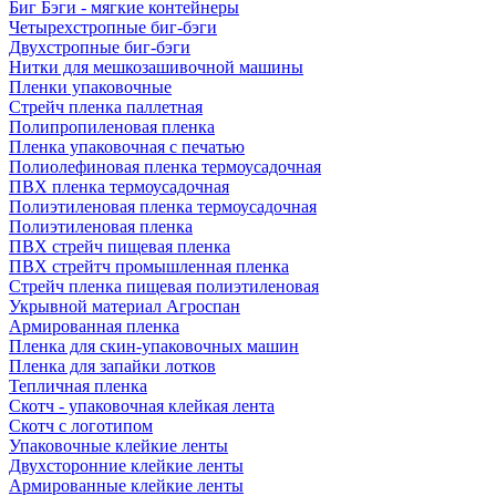
Биг Бэги - мягкие контейнеры
Четырехстропные биг-бэги
Двухстропные биг-бэги
Нитки для мешкозашивочной машины
Пленки упаковочные
Стрейч пленка паллетная
Полипропиленовая пленка
Пленка упаковочная с печатью
Полиолефиновая пленка термоусадочная
ПВХ пленка термоусадочная
Полиэтиленовая пленка термоусадочная
Полиэтиленовая пленка
ПВХ стрейч пищевая пленка
ПВХ стрейтч промышленная пленка
Стрейч пленка пищевая полиэтиленовая
Укрывной материал Агроспан
Армированная пленка
Пленка для скин-упаковочных машин
Пленка для запайки лотков
Тепличная пленка
Скотч - упаковочная клейкая лента
Скотч с логотипом
Упаковочные клейкие ленты
Двухсторонние клейкие ленты
Армированные клейкие ленты