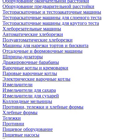
Оборудование окончательной расстойки
Оборудование предварительной расстойки
Тестораскаточные и тестозакаточные машины
Тестораскаточные машины для слоеного теста
Тестораскаточные машины для крутого теста
Хлеборезательные машины
Автоматические хлеборезки
Полуавтоматические хлеборезки
Машины для нарезки тортов и бисквита
Отсадочные и формовочные машины
Шприцы-дозаторы
Дражировочные барабаны
Варочные котлы и кремоварки
Паровые варочные котлы
Электрические варочные котлы
Измельчители
Измельчители для сахара
Измельчители для сухарей
Коллоидные мельницы
Противни, тележки и хлебные формы
Хлебные формы
Тележки
Противни
Пищевое оборудование
Пищевые насосы