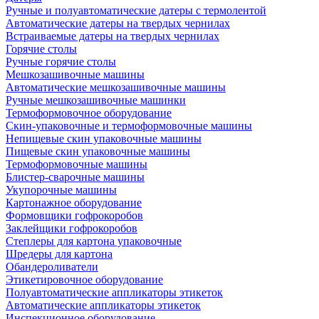
Ручные и полуавтоматические датеры с термолентой
Автоматические датеры на твердых чернилах
Встраиваемые датеры на твердых чернилах
Горячие столы
Ручные горячие столы
Мешкозашивочные машины
Автоматические мешкозашивочные машины
Ручные мешкозашивочные машинки
Термоформовочное оборудование
Скин-упаковочные и термоформовочные машины
Непищевые скин упаковочные машины
Пищевые скин упаковочные машины
Термоформовочные машины
Блистер-сварочные машины
Укупорочные машины
Картонажное оборудование
Формовщики гофрокоробов
Заклейщики гофрокоробов
Степлеры для картона упаковочные
Шредеры для картона
Обандероливатели
Этикетировочное оборудование
Полуавтоматические аппликаторы этикеток
Автоматические аппликаторы этикеток
Инспекционное оборудование