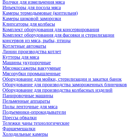
Волчки для измельчения мяса
Инъекторы для посола мяса
Камеры термодымовые (коптильня)
Камеры шоковой заморозки
Клипсаторы для колбасы
Комплект оборудования для консервирования
Комплект оборудования для фасовки и стерилизации
консервов из мяса, рыбы, птицы
Котлетные автоматы
Линии производства котлет
Куттеры для мяса
Машины укупорочные
Мясомассажеры вакуумные
Мясорубки промышленные
Оборудование для мойки, стерилизации и закатки банок
Оборудование для производства замороженных блинчиков
Оборудование для производства колбасных изделий
Панировочные машины
Пельменные аппараты
Пилы ленточные для мяса
Подъемники-опрокидыватели
Прессы обвалки
Тележки чаны технологические
Фаршемешалки
Холодильные камеры