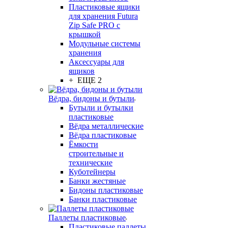
Пластиковые ящики
для хранения Futura
Zip Safe PRO с
крышкой
Модульные системы
хранения
Аксессуары для
ящиков
+ ЕЩЕ 2
Вёдра, бидоны и бутыли
Бутыли и бутылки
пластиковые
Вёдра металлические
Вёдра пластиковые
Ёмкости
строительные и
технические
Куботейнеры
Банки жестяные
Бидоны пластиковые
Банки пластиковые
Паллеты пластиковые
Пластиковые паллеты