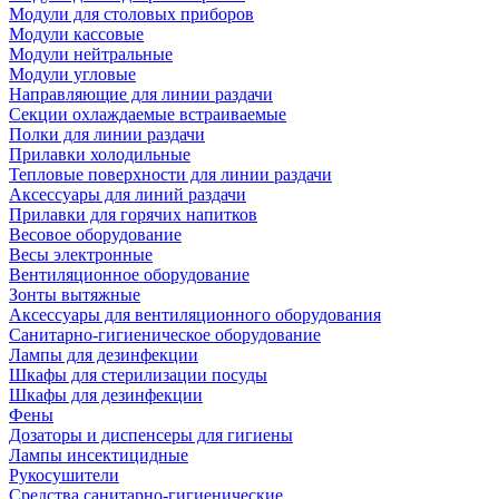
Модули для столовых приборов
Модули кассовые
Модули нейтральные
Модули угловые
Направляющие для линии раздачи
Секции охлаждаемые встраиваемые
Полки для линии раздачи
Прилавки холодильные
Тепловые поверхности для линии раздачи
Аксессуары для линий раздачи
Прилавки для горячих напитков
Весовое оборудование
Весы электронные
Вентиляционное оборудование
Зонты вытяжные
Аксессуары для вентиляционного оборудования
Санитарно-гигиеническое оборудование
Лампы для дезинфекции
Шкафы для стерилизации посуды
Шкафы для дезинфекции
Фены
Дозаторы и диспенсеры для гигиены
Лампы инсектицидные
Рукосушители
Средства санитарно-гигиенические