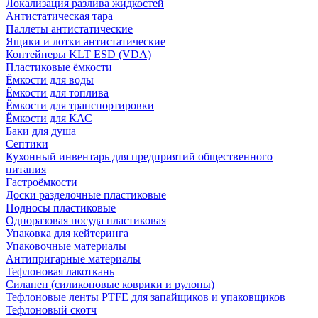
Локализация разлива жидкостей
Антистатическая тара
Паллеты антистатические
Ящики и лотки антистатические
Контейнеры KLT ESD (VDA)
Пластиковые ёмкости
Ёмкости для воды
Ёмкости для топлива
Ёмкости для транспортировки
Ёмкости для КАС
Баки для душа
Септики
Кухонный инвентарь для предприятий общественного
питания
Гастроёмкости
Доски разделочные пластиковые
Подносы пластиковые
Одноразовая посуда пластиковая
Упаковка для кейтеринга
Упаковочные материалы
Антипригарные материалы
Тефлоновая лакоткань
Силапен (силиконовые коврики и рулоны)
Тефлоновые ленты PTFE для запайщиков и упаковщиков
Тефлоновый скотч