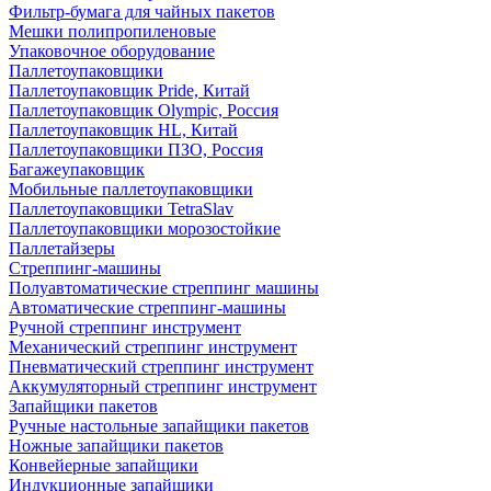
Фильтр-бумага для чайных пакетов
Мешки полипропиленовые
Упаковочное оборудование
Паллетоупаковщики
Паллетоупаковщик Pride, Китай
Паллетоупаковщик Olympic, Россия
Паллетоупаковщик HL, Китай
Паллетоупаковщики ПЗО, Россия
Багажеупаковщик
Мобильные паллетоупаковщики
Паллетоупаковщики TetraSlav
Паллетоупаковщики морозостойкие
Паллетайзеры
Стреппинг-машины
Полуавтоматические стреппинг машины
Автоматические стреппинг-машины
Ручной стреппинг инструмент
Механический стреппинг инструмент
Пневматический стреппинг инструмент
Аккумуляторный стреппинг инструмент
Запайщики пакетов
Ручные настольные запайщики пакетов
Ножные запайщики пакетов
Конвейерные запайщики
Индукционные запайщики