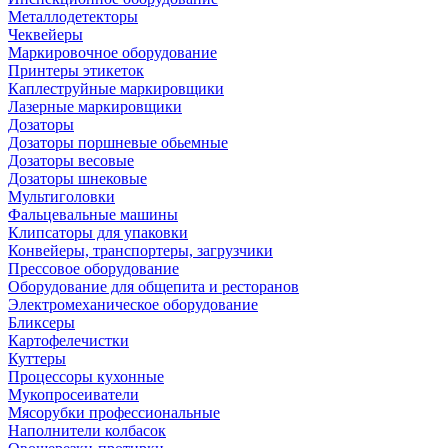
Металлодетекторы
Чеквейеры
Маркировочное оборудование
Принтеры этикеток
Каплеструйные маркировщики
Лазерные маркировщики
Дозаторы
Дозаторы поршневые обьемные
Дозаторы весовые
Дозаторы шнековые
Мультиголовки
Фальцевальные машины
Клипсаторы для упаковки
Конвейеры, транспортеры, загрузчики
Прессовое оборудование
Оборудование для общепита и ресторанов
Электромеханическое оборудование
Бликсеры
Картофелечистки
Куттеры
Процессоры кухонные
Мукопросеиватели
Мясорубки профессиональные
Наполнители колбасок