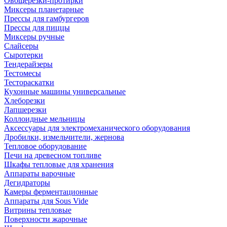
Овощерезки-протирки
Миксеры планетарные
Прессы для гамбургеров
Прессы для пиццы
Миксеры ручные
Слайсеры
Сыротерки
Тендерайзеры
Тестомесы
Тестораскатки
Кухонные машины универсальные
Хлеборезки
Лапшерезки
Коллоидные мельницы
Аксессуары для электромеханического оборудования
Дробилки, измельчители, жернова
Тепловое оборудование
Печи на древесном топливе
Шкафы тепловые для хранения
Аппараты варочные
Дегидраторы
Камеры ферментационные
Аппараты для Sous Vide
Витрины тепловые
Поверхности жарочные