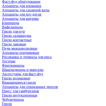
Фаст-фуд оборудование
Аппараты для попкорна
Аппараты для сахарной ваты
Аппараты для хот-догов
Аппараты для шаурмы
Блинницы
Вафельницы
Грили для кур
Грили саламандра
Грили контактные
Грили лавовые
Печи микроволновые
Аппараты пончиковые
Рисоварки и термосы для риса
Тостеры
Фритюрницы
Шашлычницы и мангалы
Аксессуары для фаст-фуд
Грили роликовые
Вращающиеся грили
Аппараты для спиральных чипсов
Пресс для гамбургеров
Грили индукционные
Чебуречницы
Грили