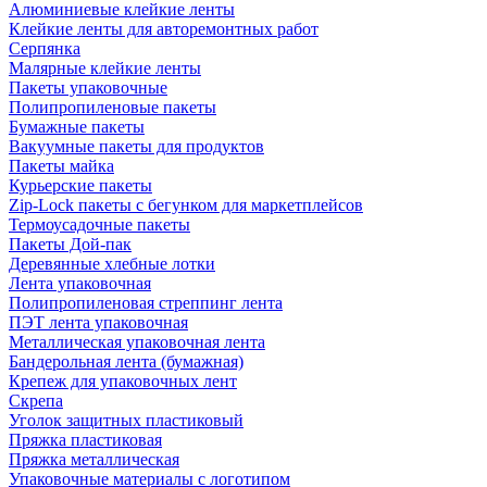
Алюминиевые клейкие ленты
Клейкие ленты для авторемонтных работ
Серпянка
Малярные клейкие ленты
Пакеты упаковочные
Полипропиленовые пакеты
Бумажные пакеты
Вакуумные пакеты для продуктов
Пакеты майка
Курьерские пакеты
Zip-Lock пакеты с бегунком для маркетплейсов
Термоусадочные пакеты
Пакеты Дой-пак
Деревянные хлебные лотки
Лента упаковочная
Полипропиленовая стреппинг лента
ПЭТ лента упаковочная
Металлическая упаковочная лента
Бандерольная лента (бумажная)
Крепеж для упаковочных лент
Скрепа
Уголок защитных пластиковый
Пряжка пластиковая
Пряжка металлическая
Упаковочные материалы с логотипом