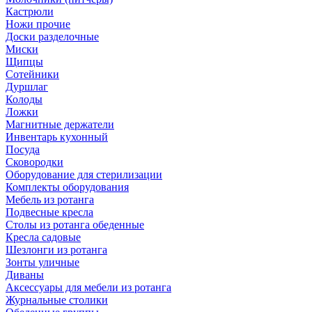
Кастрюли
Ножи прочие
Доски разделочные
Миски
Щипцы
Сотейники
Дуршлаг
Колоды
Ложки
Магнитные держатели
Инвентарь кухонный
Посуда
Сковородки
Оборудование для стерилизации
Комплекты оборудования
Мебель из ротанга
Подвесные кресла
Столы из ротанга обеденные
Кресла садовые
Шезлонги из ротанга
Зонты уличные
Диваны
Аксессуары для мебели из ротанга
Журнальные столики