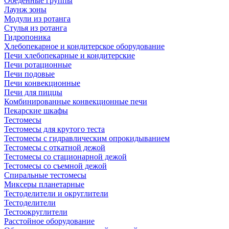
Обеденные группы
Лаунж зоны
Модули из ротанга
Стулья из ротанга
Гидропоника
Хлебопекарное и кондитерское оборудование
Печи хлебопекарные и кондитерские
Печи ротационные
Печи подовые
Печи конвекционные
Печи для пиццы
Комбинированные конвекционные печи
Пекарские шкафы
Тестомесы
Тестомесы для крутого теста
Тестомесы с гидравлическим опрокидыванием
Тестомесы с откатной дежой
Тестомесы со стационарной дежой
Тестомесы со съемной дежой
Спиральные тестомесы
Миксеры планетарные
Тестоделители и округлители
Тестоделители
Тестоокруглители
Расстойное оборудование