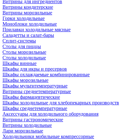
Витрины для ингредиентов
Витрины кондитерские
Витрины морозильные
Горки холодильные
Моноблоки холодильные
Прилавки холодильные мясные
Саладетты и салат-бары
Сплит-системы
Столы для пиццы
Столы морозильные
Столы холодильные
Шкафы винные
Шкафы для икры и пресервов
Шкафы охлаждаемые комбинированные
Шкафы морозильные
Шкафы мультитемпературные
Витрины среднетемпературные
Шкафы фармацевтические
Шкафы холодильные для хлебопекарных производств
Шкафы среднетемпературные
Аксессуары для холодильного оборудования
Витрины гастрономические
Витрины холодильные
Лари морозильные
Холодильники мобильные компрессорные