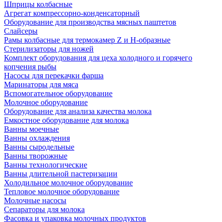
Шприцы колбасные
Агрегат компрессорно-конденсаторный
Оборудование для производства мясных паштетов
Слайсеры
Рамы колбасные для термокамер Z и H-образные
Стерилизаторы для ножей
Комплект оборудования для цеха холодного и горячего
копчения рыбы
Насосы для перекачки фарша
Маринаторы для мяса
Вспомогательное оборудование
Молочное оборудование
Оборудование для анализа качества молока
Емкостное оборудование для молока
Ванны моечные
Ванны охлаждения
Ванны сыродельные
Ванны творожные
Ванны технологические
Ванны длительной пастеризации
Холодильное молочное оборудование
Тепловое молочное оборудование
Молочные насосы
Сепараторы для молока
Фасовка и упаковка молочных продуктов