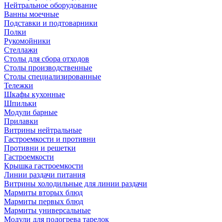
Нейтральное оборудование
Ванны моечные
Подставки и подтоварники
Полки
Рукомойники
Стеллажи
Столы для сбора отходов
Столы производственные
Столы специализированные
Тележки
Шкафы кухонные
Шпильки
Модули барные
Прилавки
Витрины нейтральные
Гастроемкости и противни
Противни и решетки
Гастроемкости
Крышка гастроемкости
Линии раздачи питания
Витрины холодильные для линии раздачи
Мармиты вторых блюд
Мармиты первых блюд
Мармиты универсальные
Модули для подогрева тарелок