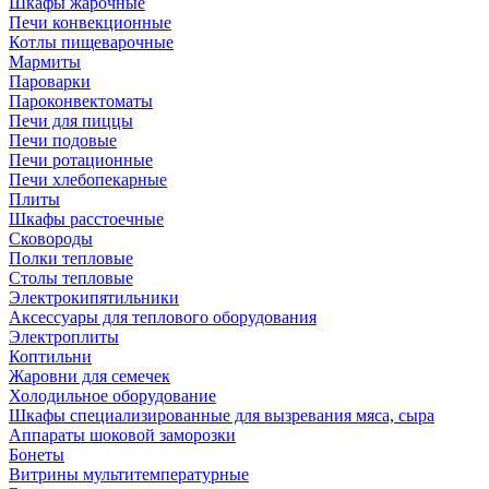
Шкафы жарочные
Печи конвекционные
Котлы пищеварочные
Мармиты
Пароварки
Пароконвектоматы
Печи для пиццы
Печи подовые
Печи ротационные
Печи хлебопекарные
Плиты
Шкафы расстоечные
Сковороды
Полки тепловые
Столы тепловые
Электрокипятильники
Аксессуары для теплового оборудования
Электроплиты
Коптильни
Жаровни для семечек
Холодильное оборудование
Шкафы специализированные для вызревания мяса, сыра
Аппараты шоковой заморозки
Бонеты
Витрины мультитемпературные