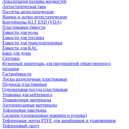
Локализация разлива жидкостей
Антистатическая тара
Паллеты антистатические
Ящики и лотки антистатические
Контейнеры KLT ESD (VDA)
Пластиковые ёмкости
Ёмкости для воды
Ёмкости для топлива
Ёмкости для транспортировки
Ёмкости для КАС
Баки для душа
Септики
Кухонный инвентарь для предприятий общественного
питания
Гастроёмкости
Доски разделочные пластиковые
Подносы пластиковые
Одноразовая посуда пластиковая
Упаковка для кейтеринга
Упаковочные материалы
Антипригарные материалы
Тефлоновая лакоткань
Силапен (силиконовые коврики и рулоны)
Тефлоновые ленты PTFE для запайщиков и упаковщиков
Тефлоновый скотч