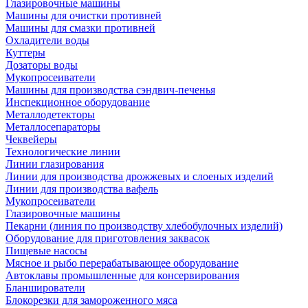
Глазировочные машины
Машины для очистки противней
Машины для смазки противней
Охладители воды
Куттеры
Дозаторы воды
Мукопросеиватели
Машины для производства сэндвич-печенья
Инспекционное оборудование
Металлодетекторы
Металлосепараторы
Чеквейеры
Технологические линии
Линии глазирования
Линии для производства дрожжевых и слоеных изделий
Линии для производства вафель
Мукопросеиватели
Глазировочные машины
Пекарни (линия по производству хлебобулочных изделий)
Оборудование для приготовления заквасок
Пищевые насосы
Мясное и рыбо перерабатывающее оборудование
Автоклавы промышленные для консервирования
Бланширователи
Блокорезки для замороженного мяса