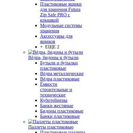
Пластиковые ящики
для хранения Futura
Zip Safe PRO с
крышкой
Модульные системы
хранения
Аксессуары для
ящиков
+ ЕЩЕ 2
Вёдра, бидоны и бутыли
Бутыли и бутылки
пластиковые
Вёдра металлические
Вёдра пластиковые
Ёмкости
строительные и
технические
Куботейнеры
Банки жестяные
Бидоны пластиковые
Банки пластиковые
Паллеты пластиковые
Пластиковые паллеты