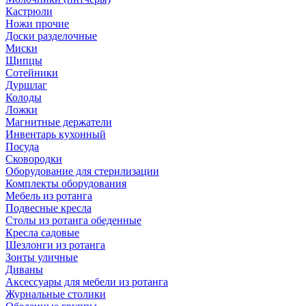
Кастрюли
Ножи прочие
Доски разделочные
Миски
Щипцы
Сотейники
Дуршлаг
Колоды
Ложки
Магнитные держатели
Инвентарь кухонный
Посуда
Сковородки
Оборудование для стерилизации
Комплекты оборудования
Мебель из ротанга
Подвесные кресла
Столы из ротанга обеденные
Кресла садовые
Шезлонги из ротанга
Зонты уличные
Диваны
Аксессуары для мебели из ротанга
Журнальные столики