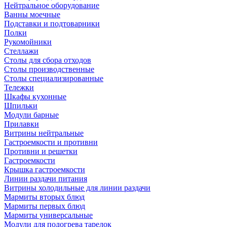
Нейтральное оборудование
Ванны моечные
Подставки и подтоварники
Полки
Рукомойники
Стеллажи
Столы для сбора отходов
Столы производственные
Столы специализированные
Тележки
Шкафы кухонные
Шпильки
Модули барные
Прилавки
Витрины нейтральные
Гастроемкости и противни
Противни и решетки
Гастроемкости
Крышка гастроемкости
Линии раздачи питания
Витрины холодильные для линии раздачи
Мармиты вторых блюд
Мармиты первых блюд
Мармиты универсальные
Модули для подогрева тарелок