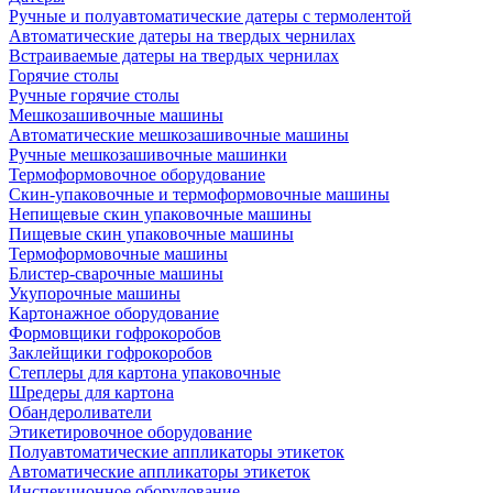
Ручные и полуавтоматические датеры с термолентой
Автоматические датеры на твердых чернилах
Встраиваемые датеры на твердых чернилах
Горячие столы
Ручные горячие столы
Мешкозашивочные машины
Автоматические мешкозашивочные машины
Ручные мешкозашивочные машинки
Термоформовочное оборудование
Скин-упаковочные и термоформовочные машины
Непищевые скин упаковочные машины
Пищевые скин упаковочные машины
Термоформовочные машины
Блистер-сварочные машины
Укупорочные машины
Картонажное оборудование
Формовщики гофрокоробов
Заклейщики гофрокоробов
Степлеры для картона упаковочные
Шредеры для картона
Обандероливатели
Этикетировочное оборудование
Полуавтоматические аппликаторы этикеток
Автоматические аппликаторы этикеток
Инспекционное оборудование