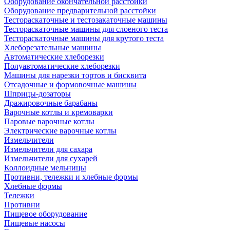
Оборудование окончательной расстойки
Оборудование предварительной расстойки
Тестораскаточные и тестозакаточные машины
Тестораскаточные машины для слоеного теста
Тестораскаточные машины для крутого теста
Хлеборезательные машины
Автоматические хлеборезки
Полуавтоматические хлеборезки
Машины для нарезки тортов и бисквита
Отсадочные и формовочные машины
Шприцы-дозаторы
Дражировочные барабаны
Варочные котлы и кремоварки
Паровые варочные котлы
Электрические варочные котлы
Измельчители
Измельчители для сахара
Измельчители для сухарей
Коллоидные мельницы
Противни, тележки и хлебные формы
Хлебные формы
Тележки
Противни
Пищевое оборудование
Пищевые насосы