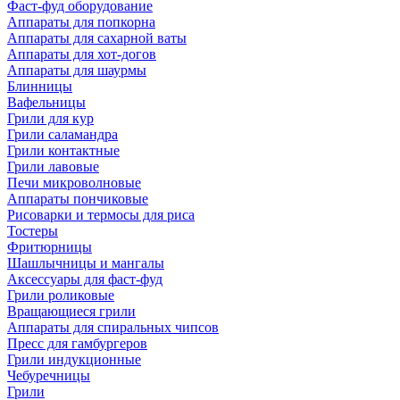
Фаст-фуд оборудование
Аппараты для попкорна
Аппараты для сахарной ваты
Аппараты для хот-догов
Аппараты для шаурмы
Блинницы
Вафельницы
Грили для кур
Грили саламандра
Грили контактные
Грили лавовые
Печи микроволновые
Аппараты пончиковые
Рисоварки и термосы для риса
Тостеры
Фритюрницы
Шашлычницы и мангалы
Аксессуары для фаст-фуд
Грили роликовые
Вращающиеся грили
Аппараты для спиральных чипсов
Пресс для гамбургеров
Грили индукционные
Чебуречницы
Грили