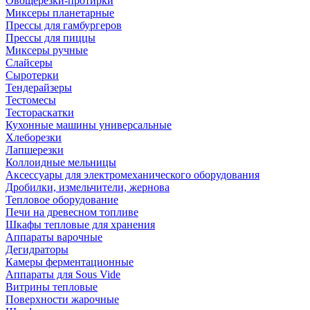
Овощерезки-протирки
Миксеры планетарные
Прессы для гамбургеров
Прессы для пиццы
Миксеры ручные
Слайсеры
Сыротерки
Тендерайзеры
Тестомесы
Тестораскатки
Кухонные машины универсальные
Хлеборезки
Лапшерезки
Коллоидные мельницы
Аксессуары для электромеханического оборудования
Дробилки, измельчители, жернова
Тепловое оборудование
Печи на древесном топливе
Шкафы тепловые для хранения
Аппараты варочные
Дегидраторы
Камеры ферментационные
Аппараты для Sous Vide
Витрины тепловые
Поверхности жарочные