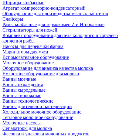
Шприцы колбасные
Агрегат компрессорно-конденсаторный
Оборудование для производства мясных паштетов
Слайсеры
Рамы колбасные для термокамер Z и H-образные
Стерилизаторы для ножей
Комплект оборудования для цеха холодного и горячего
копчения рыбы
Насосы для перекачки фарша
Маринаторы для мяса
Вспомогательное оборудование
Молочное оборудование
Оборудование для анализа качества молока
Емкостное оборудование для молока
Ванны моечные
Ванны охлаждения
Ванны сыродельные
Ванны творожные
Ванны технологические
Ванны длительной пастеризации
Холодильное молочное оборудование
Тепловое молочное оборудование
Молочные насосы
Сепараторы для молока
Фасовка и упаковка молочных продуктов