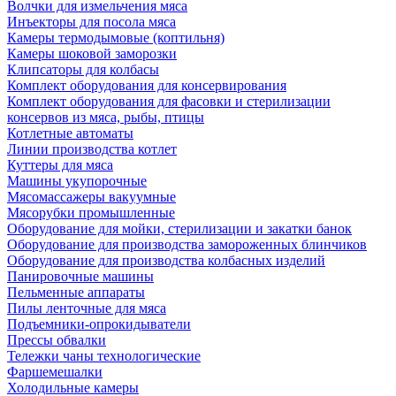
Волчки для измельчения мяса
Инъекторы для посола мяса
Камеры термодымовые (коптильня)
Камеры шоковой заморозки
Клипсаторы для колбасы
Комплект оборудования для консервирования
Комплект оборудования для фасовки и стерилизации
консервов из мяса, рыбы, птицы
Котлетные автоматы
Линии производства котлет
Куттеры для мяса
Машины укупорочные
Мясомассажеры вакуумные
Мясорубки промышленные
Оборудование для мойки, стерилизации и закатки банок
Оборудование для производства замороженных блинчиков
Оборудование для производства колбасных изделий
Панировочные машины
Пельменные аппараты
Пилы ленточные для мяса
Подъемники-опрокидыватели
Прессы обвалки
Тележки чаны технологические
Фаршемешалки
Холодильные камеры