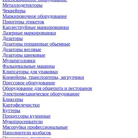
Металлодетекторы
Чеквейеры
Маркировочное оборудование
Принтеры этикеток
Каплеструйные маркировщики
Лазерные маркировщики
Дозаторы
Дозаторы поршневые обьемные
Дозаторы весовые
Дозаторы шнековые
Мультиголовки
Фальцевальные машины
Клипсаторы для упаковки
Конвейеры, транспортеры, загрузчики
Прессовое оборудование
Оборудование для общепита и ресторанов
Электромеханическое оборудование
Бликсеры
Картофелечистки
Куттеры
Процессоры кухонные
Мукопросеиватели
Мясорубки профессиональные
Наполнители колбасок