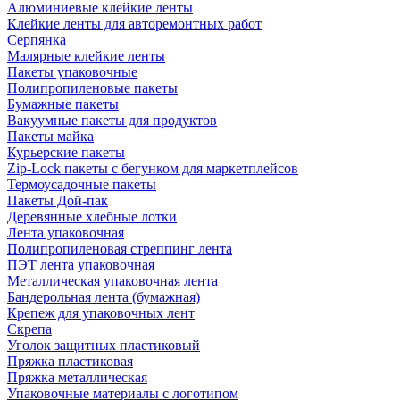
Алюминиевые клейкие ленты
Клейкие ленты для авторемонтных работ
Серпянка
Малярные клейкие ленты
Пакеты упаковочные
Полипропиленовые пакеты
Бумажные пакеты
Вакуумные пакеты для продуктов
Пакеты майка
Курьерские пакеты
Zip-Lock пакеты с бегунком для маркетплейсов
Термоусадочные пакеты
Пакеты Дой-пак
Деревянные хлебные лотки
Лента упаковочная
Полипропиленовая стреппинг лента
ПЭТ лента упаковочная
Металлическая упаковочная лента
Бандерольная лента (бумажная)
Крепеж для упаковочных лент
Скрепа
Уголок защитных пластиковый
Пряжка пластиковая
Пряжка металлическая
Упаковочные материалы с логотипом