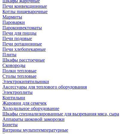
Шкафы жарочные
Печи конвекционные
Котлы пищеварочные
Мармиты
Пароварки
Пароконвектоматы
Печи для пиццы
Печи подовые
Печи ротационные
Печи хлебопекарные
Плиты
Шкафы расстоечные
Сковороды
Полки тепловые
Столы тепловые
Электрокипятильники
Аксессуары для теплового оборудования
Электроплиты
Коптильни
Жаровни для семечек
Холодильное оборудование
Шкафы специализированные для вызревания мяса, сыра
Аппараты шоковой заморозки
Бонеты
Витрины мультитемпературные