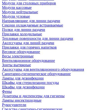
Модули для столовых приборов
Модули кассовые
Модули нейтральные
Модули угловые
Направляющие для линии раздачи
Секции охлаждаемые встраиваемые
Полки для линии раздачи
Прилавки холодильные
Тепловые поверхности для линии раздачи
Аксессуары для линий раздачи
Прилавки для горячих напитков
Весовое оборудование
Весы электронные
Вентиляционное оборудование
Зонты вытяжные
Аксессуары для вентиляционного оборудования
Санитарно-гигиеническое оборудование
Лампы для дезинфекции
Шкафы для стерилизации посуды
Шкафы для дезинфекции
Фены
Дозаторы и диспенсеры для гигиены
Лампы инсектицидные
Рукосушители
Средства санитарно-гигиенические