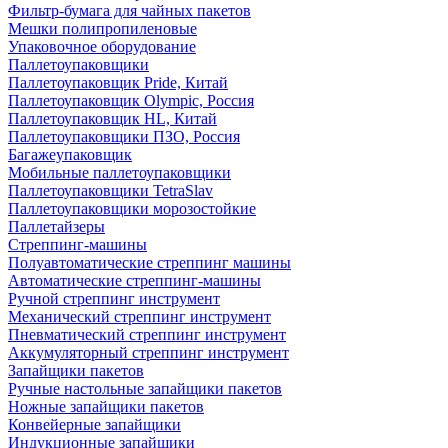
Фильтр-бумага для чайных пакетов
Мешки полипропиленовые
Упаковочное оборудование
Паллетоупаковщики
Паллетоупаковщик Pride, Китай
Паллетоупаковщик Olympic, Россия
Паллетоупаковщик HL, Китай
Паллетоупаковщики ПЗО, Россия
Багажеупаковщик
Мобильные паллетоупаковщики
Паллетоупаковщики TetraSlav
Паллетоупаковщики морозостойкие
Паллетайзеры
Стреппинг-машины
Полуавтоматические стреппинг машины
Автоматические стреппинг-машины
Ручной стреппинг инструмент
Механический стреппинг инструмент
Пневматический стреппинг инструмент
Аккумуляторный стреппинг инструмент
Запайщики пакетов
Ручные настольные запайщики пакетов
Ножные запайщики пакетов
Конвейерные запайщики
Индукционные запайщики