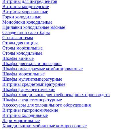
Витрины для ингредиентов
Витрины кондитерские
Витрины морозильные
Горки холодильные
Моноблоки холодильные
Прилавки холодильные мясные
Саладетты и салат-бары
Сплит-системы
Столы для пиццы
Столы морозильные
Столы холодильные
Шкафы винные
Шкафы для икры и пресервов
Шкафы охлаждаемые комбинированные
Шкафы морозильные
Шкафы мультитемпературные
Витрины среднетемпературные
Шкафы фармацевтические
Шкафы холодильные для хлебопекарных производств
Шкафы среднетемпературные
Аксессуары для холодильного оборудования
Витрины гастрономические
Витрины холодильные
Лари морозильные
Холодильники мобильные компрессорные