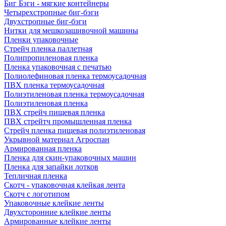
Биг Бэги - мягкие контейнеры
Четырехстропные биг-бэги
Двухстропные биг-бэги
Нитки для мешкозашивочной машины
Пленки упаковочные
Стрейч пленка паллетная
Полипропиленовая пленка
Пленка упаковочная с печатью
Полиолефиновая пленка термоусадочная
ПВХ пленка термоусадочная
Полиэтиленовая пленка термоусадочная
Полиэтиленовая пленка
ПВХ стрейч пищевая пленка
ПВХ стрейтч промышленная пленка
Стрейч пленка пищевая полиэтиленовая
Укрывной материал Агроспан
Армированная пленка
Пленка для скин-упаковочных машин
Пленка для запайки лотков
Тепличная пленка
Скотч - упаковочная клейкая лента
Скотч с логотипом
Упаковочные клейкие ленты
Двухсторонние клейкие ленты
Армированные клейкие ленты