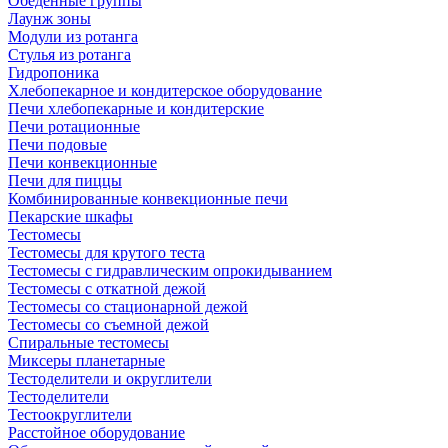
Обеденные группы
Лаунж зоны
Модули из ротанга
Стулья из ротанга
Гидропоника
Хлебопекарное и кондитерское оборудование
Печи хлебопекарные и кондитерские
Печи ротационные
Печи подовые
Печи конвекционные
Печи для пиццы
Комбинированные конвекционные печи
Пекарские шкафы
Тестомесы
Тестомесы для крутого теста
Тестомесы с гидравлическим опрокидыванием
Тестомесы с откатной дежой
Тестомесы со стационарной дежой
Тестомесы со съемной дежой
Спиральные тестомесы
Миксеры планетарные
Тестоделители и округлители
Тестоделители
Тестоокруглители
Расстойное оборудование