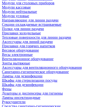
Модули для столовых приборов
Модули кассовые
Модули нейтральные
Модули угловые
Направляющие для линии раздачи
Секции охлаждаемые встраиваемые
Полки для линии раздачи
Прилавки холодильные
Тепловые поверхности для линии раздачи
Аксессуары для линий раздачи
Прилавки для горячих напитков
Весовое оборудование
Весы электронные
Вентиляционное оборудование
Зонты вытяжные
Аксессуары для вентиляционного оборудования
Санитарно-гигиеническое оборудование
Лампы для дезинфекции
Шкафы для стерилизации посуды
Шкафы для дезинфекции
Фены
Дозаторы и диспенсеры для гигиены
Лампы инсектицидные
Рукосушители
Средства санитарно-гигиенические