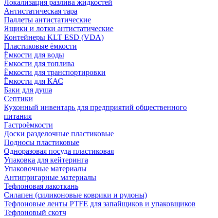
Локализация разлива жидкостей
Антистатическая тара
Паллеты антистатические
Ящики и лотки антистатические
Контейнеры KLT ESD (VDA)
Пластиковые ёмкости
Ёмкости для воды
Ёмкости для топлива
Ёмкости для транспортировки
Ёмкости для КАС
Баки для душа
Септики
Кухонный инвентарь для предприятий общественного
питания
Гастроёмкости
Доски разделочные пластиковые
Подносы пластиковые
Одноразовая посуда пластиковая
Упаковка для кейтеринга
Упаковочные материалы
Антипригарные материалы
Тефлоновая лакоткань
Силапен (силиконовые коврики и рулоны)
Тефлоновые ленты PTFE для запайщиков и упаковщиков
Тефлоновый скотч