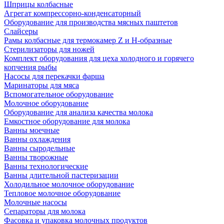
Шприцы колбасные
Агрегат компрессорно-конденсаторный
Оборудование для производства мясных паштетов
Слайсеры
Рамы колбасные для термокамер Z и H-образные
Стерилизаторы для ножей
Комплект оборудования для цеха холодного и горячего
копчения рыбы
Насосы для перекачки фарша
Маринаторы для мяса
Вспомогательное оборудование
Молочное оборудование
Оборудование для анализа качества молока
Емкостное оборудование для молока
Ванны моечные
Ванны охлаждения
Ванны сыродельные
Ванны творожные
Ванны технологические
Ванны длительной пастеризации
Холодильное молочное оборудование
Тепловое молочное оборудование
Молочные насосы
Сепараторы для молока
Фасовка и упаковка молочных продуктов