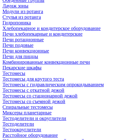
Обеденные группы
Лаунж зоны
Модули из ротанга
Стулья из ротанга
Гидропоника
Хлебопекарное и кондитерское оборудование
Печи хлебопекарные и кондитерские
Печи ротационные
Печи подовые
Печи конвекционные
Печи для пиццы
Комбинированные конвекционные печи
Пекарские шкафы
Тестомесы
Тестомесы для крутого теста
Тестомесы с гидравлическим опрокидыванием
Тестомесы с откатной дежой
Тестомесы со стационарной дежой
Тестомесы со съемной дежой
Спиральные тестомесы
Миксеры планетарные
Тестоделители и округлители
Тестоделители
Тестоокруглители
Расстойное оборудование