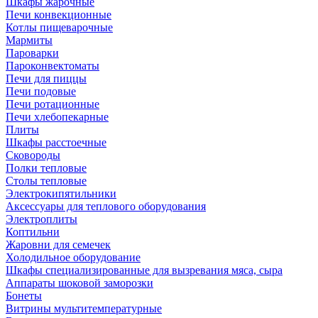
Шкафы жарочные
Печи конвекционные
Котлы пищеварочные
Мармиты
Пароварки
Пароконвектоматы
Печи для пиццы
Печи подовые
Печи ротационные
Печи хлебопекарные
Плиты
Шкафы расстоечные
Сковороды
Полки тепловые
Столы тепловые
Электрокипятильники
Аксессуары для теплового оборудования
Электроплиты
Коптильни
Жаровни для семечек
Холодильное оборудование
Шкафы специализированные для вызревания мяса, сыра
Аппараты шоковой заморозки
Бонеты
Витрины мультитемпературные