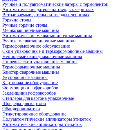
Ручные и полуавтоматические датеры с термолентой
Автоматические датеры на твердых чернилах
Встраиваемые датеры на твердых чернилах
Горячие столы
Ручные горячие столы
Мешкозашивочные машины
Автоматические мешкозашивочные машины
Ручные мешкозашивочные машинки
Термоформовочное оборудование
Скин-упаковочные и термоформовочные машины
Непищевые скин упаковочные машины
Пищевые скин упаковочные машины
Термоформовочные машины
Блистер-сварочные машины
Укупорочные машины
Картонажное оборудование
Формовщики гофрокоробов
Заклейщики гофрокоробов
Степлеры для картона упаковочные
Шредеры для картона
Обандероливатели
Этикетировочное оборудование
Полуавтоматические аппликаторы этикеток
Автоматические аппликаторы этикеток
Инспекционное оборудование