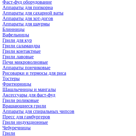
Фаст-фуд оборудование
Аппараты для попкорна
Аппараты для сахарной ваты
Аппараты для хот-догов
Аппараты для шаурмы
Блинницы
Вафельницы
Грили для кур
Грили саламандра
Грили контактные
Грили лавовые
Печи микроволновые
Аппараты пончиковые
Рисоварки и термосы для риса
Тостеры
Фритюрницы
Шашлычницы и мангалы
Аксессуары для фаст-фуд
Грили роликовые
Вращающиеся грили
Аппараты для спиральных чипсов
Пресс для гамбургеров
Грили индукционные
Чебуречницы
Грили