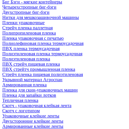
Биг Бэги - мягкие контейнеры
Четырехстропные биг-бэги
Двухстропные биг-бэги
Нитки для мешкозашивочной машины
Пленки упаковочные
Стрейч пленка паллетная
Полипропиленовая пленка
Пленка упаковочная с печатью
Полиолефиновая пленка термоусадочная
ПВХ пленка термоусадочная
Полиэтиленовая пленка термоусадочная
Полиэтиленовая пленка
ПВХ стрейч пищевая пленка
ПВХ стрейтч промышленная пленка
Стрейч пленка пищевая полиэтиленовая
Укрывной материал Агроспан
Армированная пленка
Пленка для скин-упаковочных машин
Пленка для запайки лотков
Тепличная пленка
Скотч - упаковочная клейкая лента
Скотч с логотипом
Упаковочные клейкие ленты
Двухсторонние клейкие ленты
Армированные клейкие ленты