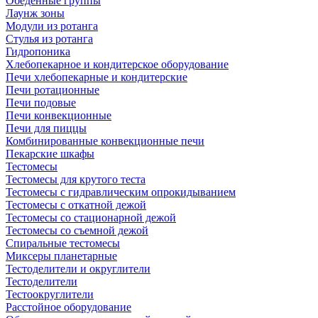
Обеденные группы
Лаунж зоны
Модули из ротанга
Стулья из ротанга
Гидропоника
Хлебопекарное и кондитерское оборудование
Печи хлебопекарные и кондитерские
Печи ротационные
Печи подовые
Печи конвекционные
Печи для пиццы
Комбинированные конвекционные печи
Пекарские шкафы
Тестомесы
Тестомесы для крутого теста
Тестомесы с гидравлическим опрокидыванием
Тестомесы с откатной дежой
Тестомесы со стационарной дежой
Тестомесы со съемной дежой
Спиральные тестомесы
Миксеры планетарные
Тестоделители и округлители
Тестоделители
Тестоокруглители
Расстойное оборудование