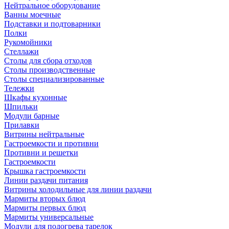
Нейтральное оборудование
Ванны моечные
Подставки и подтоварники
Полки
Рукомойники
Стеллажи
Столы для сбора отходов
Столы производственные
Столы специализированные
Тележки
Шкафы кухонные
Шпильки
Модули барные
Прилавки
Витрины нейтральные
Гастроемкости и противни
Противни и решетки
Гастроемкости
Крышка гастроемкости
Линии раздачи питания
Витрины холодильные для линии раздачи
Мармиты вторых блюд
Мармиты первых блюд
Мармиты универсальные
Модули для подогрева тарелок