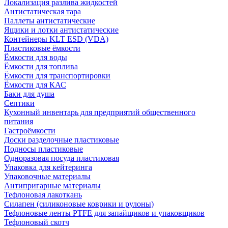
Локализация разлива жидкостей
Антистатическая тара
Паллеты антистатические
Ящики и лотки антистатические
Контейнеры KLT ESD (VDA)
Пластиковые ёмкости
Ёмкости для воды
Ёмкости для топлива
Ёмкости для транспортировки
Ёмкости для КАС
Баки для душа
Септики
Кухонный инвентарь для предприятий общественного
питания
Гастроёмкости
Доски разделочные пластиковые
Подносы пластиковые
Одноразовая посуда пластиковая
Упаковка для кейтеринга
Упаковочные материалы
Антипригарные материалы
Тефлоновая лакоткань
Силапен (силиконовые коврики и рулоны)
Тефлоновые ленты PTFE для запайщиков и упаковщиков
Тефлоновый скотч