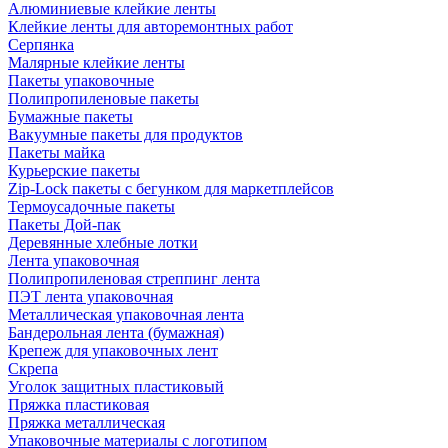
Алюминиевые клейкие ленты
Клейкие ленты для авторемонтных работ
Серпянка
Малярные клейкие ленты
Пакеты упаковочные
Полипропиленовые пакеты
Бумажные пакеты
Вакуумные пакеты для продуктов
Пакеты майка
Курьерские пакеты
Zip-Lock пакеты с бегунком для маркетплейсов
Термоусадочные пакеты
Пакеты Дой-пак
Деревянные хлебные лотки
Лента упаковочная
Полипропиленовая стреппинг лента
ПЭТ лента упаковочная
Металлическая упаковочная лента
Бандерольная лента (бумажная)
Крепеж для упаковочных лент
Скрепа
Уголок защитных пластиковый
Пряжка пластиковая
Пряжка металлическая
Упаковочные материалы с логотипом