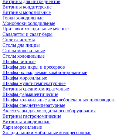
Витрины для ингредиентов
Витрины кондитерские
Витрины морозильные
Горки холодильные
Моноблоки холодильные
Прилавки холодильные мясные
Саладетты и салат-бары
Сплит-системы
Столы для пиццы
Столы морозильные
Столы холодильные
Шкафы винные
Шкафы для икры и пресервов
Шкафы охлаждаемые комбинированные
Шкафы морозильные
Шкафы мультитемпературные
Витрины среднетемпературные
Шкафы фармацевтические
Шкафы холодильные для хлебопекарных производств
Шкафы среднетемпературные
Аксессуары для холодильного оборудования
Витрины гастрономические
Витрины холодильные
Лари морозильные
Холодильники мобильные компрессорные