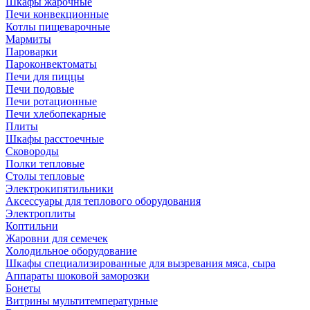
Шкафы жарочные
Печи конвекционные
Котлы пищеварочные
Мармиты
Пароварки
Пароконвектоматы
Печи для пиццы
Печи подовые
Печи ротационные
Печи хлебопекарные
Плиты
Шкафы расстоечные
Сковороды
Полки тепловые
Столы тепловые
Электрокипятильники
Аксессуары для теплового оборудования
Электроплиты
Коптильни
Жаровни для семечек
Холодильное оборудование
Шкафы специализированные для вызревания мяса, сыра
Аппараты шоковой заморозки
Бонеты
Витрины мультитемпературные