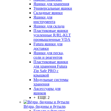
Ящики для хранения
Универсальные ящики
Складные ящики
Ящики для
инструмента
Ящики для склада
Пластиковые ящики
усиленные R/RL-KLT
промышленные VDA
Futura ящики для
доставки
Ящики для песка,
соли и реагентов
Пластиковые ящики
для хранения Futura
Zip Safe PRO с
крышкой
Модульные системы
хранения
Аксессуары для
ящиков
+ ЕЩЕ 2
Вёдра, бидоны и бутыли
Бутыли и бутылки