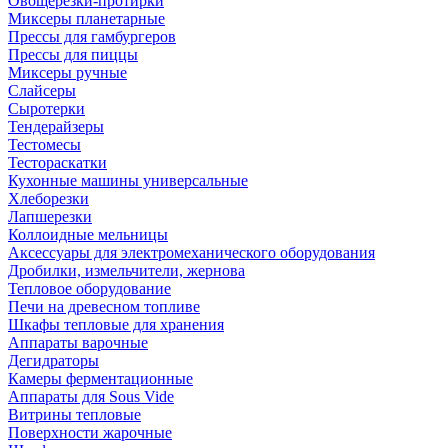
Овощерезки-протирки
Миксеры планетарные
Прессы для гамбургеров
Прессы для пиццы
Миксеры ручные
Слайсеры
Сыротерки
Тендерайзеры
Тестомесы
Тестораскатки
Кухонные машины универсальные
Хлеборезки
Лапшерезки
Коллоидные мельницы
Аксессуары для электромеханического оборудования
Дробилки, измельчители, жернова
Тепловое оборудование
Печи на древесном топливе
Шкафы тепловые для хранения
Аппараты варочные
Дегидраторы
Камеры ферментационные
Аппараты для Sous Vide
Витрины тепловые
Поверхности жарочные