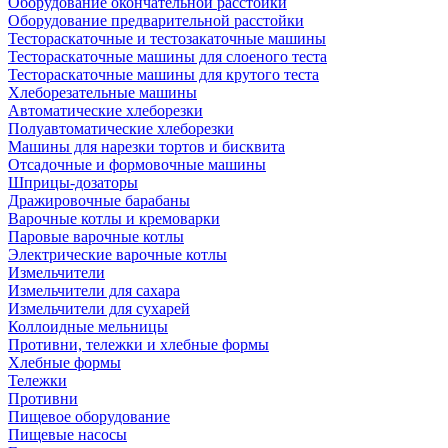
Оборудование окончательной расстойки
Оборудование предварительной расстойки
Тестораскаточные и тестозакаточные машины
Тестораскаточные машины для слоеного теста
Тестораскаточные машины для крутого теста
Хлеборезательные машины
Автоматические хлеборезки
Полуавтоматические хлеборезки
Машины для нарезки тортов и бисквита
Отсадочные и формовочные машины
Шприцы-дозаторы
Дражировочные барабаны
Варочные котлы и кремоварки
Паровые варочные котлы
Электрические варочные котлы
Измельчители
Измельчители для сахара
Измельчители для сухарей
Коллоидные мельницы
Противни, тележки и хлебные формы
Хлебные формы
Тележки
Противни
Пищевое оборудование
Пищевые насосы