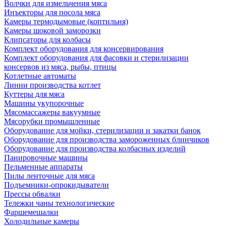
Волчки для измельчения мяса
Инъекторы для посола мяса
Камеры термодымовые (коптильня)
Камеры шоковой заморозки
Клипсаторы для колбасы
Комплект оборудования для консервирования
Комплект оборудования для фасовки и стерилизации
консервов из мяса, рыбы, птицы
Котлетные автоматы
Линии производства котлет
Куттеры для мяса
Машины укупорочные
Мясомассажеры вакуумные
Мясорубки промышленные
Оборудование для мойки, стерилизации и закатки банок
Оборудование для производства замороженных блинчиков
Оборудование для производства колбасных изделий
Панировочные машины
Пельменные аппараты
Пилы ленточные для мяса
Подъемники-опрокидыватели
Прессы обвалки
Тележки чаны технологические
Фаршемешалки
Холодильные камеры