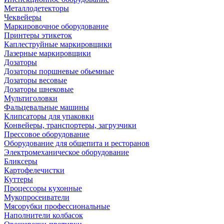
Металлодетекторы
Чеквейеры
Маркировочное оборудование
Принтеры этикеток
Каплеструйные маркировщики
Лазерные маркировщики
Дозаторы
Дозаторы поршневые обьемные
Дозаторы весовые
Дозаторы шнековые
Мультиголовки
Фальцевальные машины
Клипсаторы для упаковки
Конвейеры, транспортеры, загрузчики
Прессовое оборудование
Оборудование для общепита и ресторанов
Электромеханическое оборудование
Бликсеры
Картофелечистки
Куттеры
Процессоры кухонные
Мукопросеиватели
Мясорубки профессиональные
Наполнители колбасок