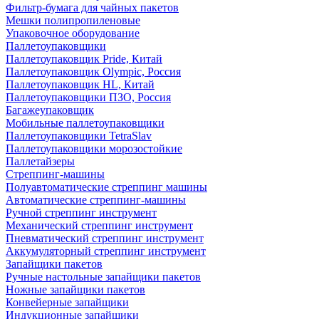
Фильтр-бумага для чайных пакетов
Мешки полипропиленовые
Упаковочное оборудование
Паллетоупаковщики
Паллетоупаковщик Pride, Китай
Паллетоупаковщик Olympic, Россия
Паллетоупаковщик HL, Китай
Паллетоупаковщики ПЗО, Россия
Багажеупаковщик
Мобильные паллетоупаковщики
Паллетоупаковщики TetraSlav
Паллетоупаковщики морозостойкие
Паллетайзеры
Стреппинг-машины
Полуавтоматические стреппинг машины
Автоматические стреппинг-машины
Ручной стреппинг инструмент
Механический стреппинг инструмент
Пневматический стреппинг инструмент
Аккумуляторный стреппинг инструмент
Запайщики пакетов
Ручные настольные запайщики пакетов
Ножные запайщики пакетов
Конвейерные запайщики
Индукционные запайщики