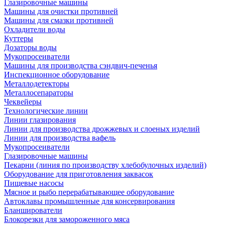
Глазировочные машины
Машины для очистки противней
Машины для смазки противней
Охладители воды
Куттеры
Дозаторы воды
Мукопросеиватели
Машины для производства сэндвич-печенья
Инспекционное оборудование
Металлодетекторы
Металлосепараторы
Чеквейеры
Технологические линии
Линии глазирования
Линии для производства дрожжевых и слоеных изделий
Линии для производства вафель
Мукопросеиватели
Глазировочные машины
Пекарни (линия по производству хлебобулочных изделий)
Оборудование для приготовления заквасок
Пищевые насосы
Мясное и рыбо перерабатывающее оборудование
Автоклавы промышленные для консервирования
Бланширователи
Блокорезки для замороженного мяса