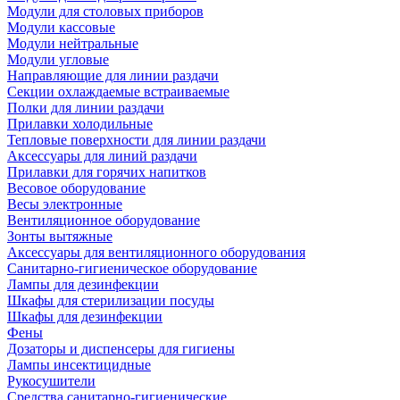
Модули для столовых приборов
Модули кассовые
Модули нейтральные
Модули угловые
Направляющие для линии раздачи
Секции охлаждаемые встраиваемые
Полки для линии раздачи
Прилавки холодильные
Тепловые поверхности для линии раздачи
Аксессуары для линий раздачи
Прилавки для горячих напитков
Весовое оборудование
Весы электронные
Вентиляционное оборудование
Зонты вытяжные
Аксессуары для вентиляционного оборудования
Санитарно-гигиеническое оборудование
Лампы для дезинфекции
Шкафы для стерилизации посуды
Шкафы для дезинфекции
Фены
Дозаторы и диспенсеры для гигиены
Лампы инсектицидные
Рукосушители
Средства санитарно-гигиенические