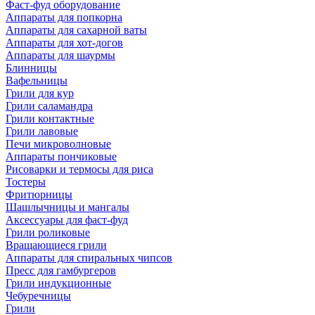
Фаст-фуд оборудование
Аппараты для попкорна
Аппараты для сахарной ваты
Аппараты для хот-догов
Аппараты для шаурмы
Блинницы
Вафельницы
Грили для кур
Грили саламандра
Грили контактные
Грили лавовые
Печи микроволновые
Аппараты пончиковые
Рисоварки и термосы для риса
Тостеры
Фритюрницы
Шашлычницы и мангалы
Аксессуары для фаст-фуд
Грили роликовые
Вращающиеся грили
Аппараты для спиральных чипсов
Пресс для гамбургеров
Грили индукционные
Чебуречницы
Грили