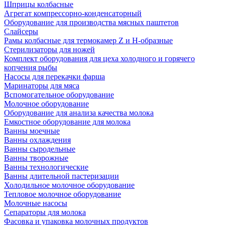
Шприцы колбасные
Агрегат компрессорно-конденсаторный
Оборудование для производства мясных паштетов
Слайсеры
Рамы колбасные для термокамер Z и H-образные
Стерилизаторы для ножей
Комплект оборудования для цеха холодного и горячего
копчения рыбы
Насосы для перекачки фарша
Маринаторы для мяса
Вспомогательное оборудование
Молочное оборудование
Оборудование для анализа качества молока
Емкостное оборудование для молока
Ванны моечные
Ванны охлаждения
Ванны сыродельные
Ванны творожные
Ванны технологические
Ванны длительной пастеризации
Холодильное молочное оборудование
Тепловое молочное оборудование
Молочные насосы
Сепараторы для молока
Фасовка и упаковка молочных продуктов