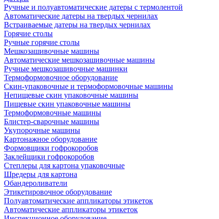
Ручные и полуавтоматические датеры с термолентой
Автоматические датеры на твердых чернилах
Встраиваемые датеры на твердых чернилах
Горячие столы
Ручные горячие столы
Мешкозашивочные машины
Автоматические мешкозашивочные машины
Ручные мешкозашивочные машинки
Термоформовочное оборудование
Скин-упаковочные и термоформовочные машины
Непищевые скин упаковочные машины
Пищевые скин упаковочные машины
Термоформовочные машины
Блистер-сварочные машины
Укупорочные машины
Картонажное оборудование
Формовщики гофрокоробов
Заклейщики гофрокоробов
Степлеры для картона упаковочные
Шредеры для картона
Обандероливатели
Этикетировочное оборудование
Полуавтоматические аппликаторы этикеток
Автоматические аппликаторы этикеток
Инспекционное оборудование