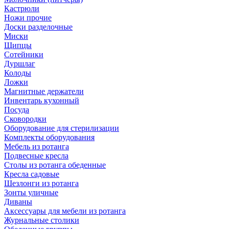
Кастрюли
Ножи прочие
Доски разделочные
Миски
Щипцы
Сотейники
Дуршлаг
Колоды
Ложки
Магнитные держатели
Инвентарь кухонный
Посуда
Сковородки
Оборудование для стерилизации
Комплекты оборудования
Мебель из ротанга
Подвесные кресла
Столы из ротанга обеденные
Кресла садовые
Шезлонги из ротанга
Зонты уличные
Диваны
Аксессуары для мебели из ротанга
Журнальные столики