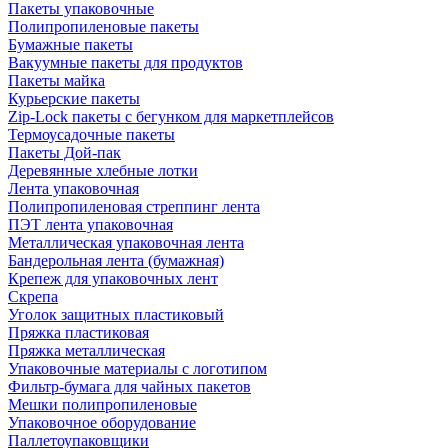
Пакеты упаковочные
Полипропиленовые пакеты
Бумажные пакеты
Вакуумные пакеты для продуктов
Пакеты майка
Курьерские пакеты
Zip-Lock пакеты с бегунком для маркетплейсов
Термоусадочные пакеты
Пакеты Дой-пак
Деревянные хлебные лотки
Лента упаковочная
Полипропиленовая стреппинг лента
ПЭТ лента упаковочная
Металлическая упаковочная лента
Бандерольная лента (бумажная)
Крепеж для упаковочных лент
Скрепа
Уголок защитных пластиковый
Пряжка пластиковая
Пряжка металлическая
Упаковочные материалы с логотипом
Фильтр-бумага для чайных пакетов
Мешки полипропиленовые
Упаковочное оборудование
Паллетоупаковщики