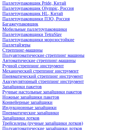
Паллетоупаковщик Pride, Китай
Паллетоупаковщик Olympic, Россия
Паллетоупаковщик HL, Китай
Паллетоупаковщики ПЗО, Россия
Багажеупаковщик
Мобильные паллетоупаковщики
Паллетоупаковщики TetraSlav
Паллетоупаковщики морозостойкие
Паллетайзеры
Стреппинг-машины
Полуавтоматические стреппинг машины
Автоматические стреппинг-машины
Ручной стреппинг инструмент
Механический стреппинг инструмент
Пневматический стреппинг инструмент
Аккумуляторный стреппинг инструмент
Запайщики пакетов
Ручные настольные запайщики пакетов
Ножные запайщики пакетов
Конвейерные запайщики
Индукционные запайщики
Пневматические запайщики
Запайщики лотков
Трейсилеры (ручные запайщики лотков)
Полуавтоматические запайщики лотков