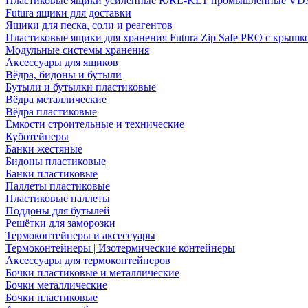
Пластиковые ящики усиленные R/RL-KLT промышленные VD
Futura ящики для доставки
Ящики для песка, соли и реагентов
Пластиковые ящики для хранения Futura Zip Safe PRO с крышк
Модульные системы хранения
Аксессуары для ящиков
Вёдра, бидоны и бутыли
Бутыли и бутылки пластиковые
Вёдра металлические
Вёдра пластиковые
Ёмкости строительные и технические
Куботейнеры
Банки жестяные
Бидоны пластиковые
Банки пластиковые
Паллеты пластиковые
Пластиковые паллеты
Поддоны для бутылей
Решётки для заморозки
Термоконтейнеры и аксессуары
Термоконтейнеры | Изотермические контейнеры
Аксессуары для термоконтейнеров
Бочки пластиковые и металлические
Бочки металлические
Бочки пластиковые