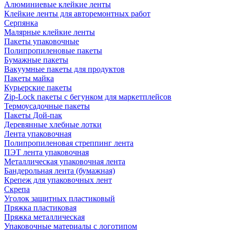
Алюминиевые клейкие ленты
Клейкие ленты для авторемонтных работ
Серпянка
Малярные клейкие ленты
Пакеты упаковочные
Полипропиленовые пакеты
Бумажные пакеты
Вакуумные пакеты для продуктов
Пакеты майка
Курьерские пакеты
Zip-Lock пакеты с бегунком для маркетплейсов
Термоусадочные пакеты
Пакеты Дой-пак
Деревянные хлебные лотки
Лента упаковочная
Полипропиленовая стреппинг лента
ПЭТ лента упаковочная
Металлическая упаковочная лента
Бандерольная лента (бумажная)
Крепеж для упаковочных лент
Скрепа
Уголок защитных пластиковый
Пряжка пластиковая
Пряжка металлическая
Упаковочные материалы с логотипом