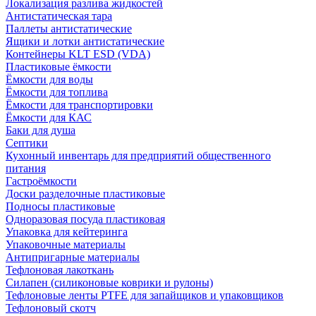
Локализация разлива жидкостей
Антистатическая тара
Паллеты антистатические
Ящики и лотки антистатические
Контейнеры KLT ESD (VDA)
Пластиковые ёмкости
Ёмкости для воды
Ёмкости для топлива
Ёмкости для транспортировки
Ёмкости для КАС
Баки для душа
Септики
Кухонный инвентарь для предприятий общественного
питания
Гастроёмкости
Доски разделочные пластиковые
Подносы пластиковые
Одноразовая посуда пластиковая
Упаковка для кейтеринга
Упаковочные материалы
Антипригарные материалы
Тефлоновая лакоткань
Силапен (силиконовые коврики и рулоны)
Тефлоновые ленты PTFE для запайщиков и упаковщиков
Тефлоновый скотч