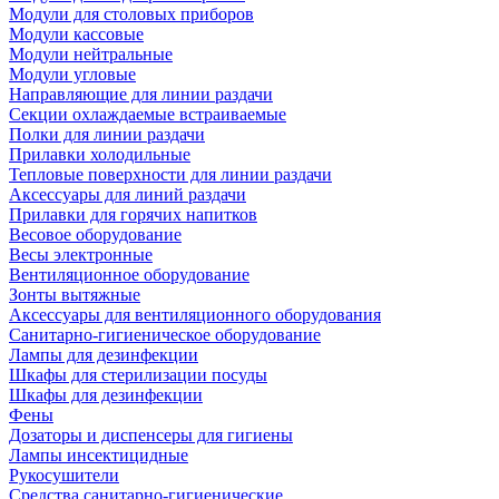
Модули для столовых приборов
Модули кассовые
Модули нейтральные
Модули угловые
Направляющие для линии раздачи
Секции охлаждаемые встраиваемые
Полки для линии раздачи
Прилавки холодильные
Тепловые поверхности для линии раздачи
Аксессуары для линий раздачи
Прилавки для горячих напитков
Весовое оборудование
Весы электронные
Вентиляционное оборудование
Зонты вытяжные
Аксессуары для вентиляционного оборудования
Санитарно-гигиеническое оборудование
Лампы для дезинфекции
Шкафы для стерилизации посуды
Шкафы для дезинфекции
Фены
Дозаторы и диспенсеры для гигиены
Лампы инсектицидные
Рукосушители
Средства санитарно-гигиенические