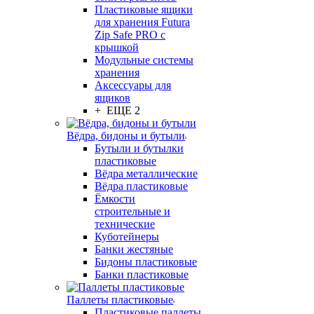
Пластиковые ящики
для хранения Futura
Zip Safe PRO с
крышкой
Модульные системы
хранения
Аксессуары для
ящиков
+ ЕЩЕ 2
Вёдра, бидоны и бутыли
Бутыли и бутылки
пластиковые
Вёдра металлические
Вёдра пластиковые
Ёмкости
строительные и
технические
Куботейнеры
Банки жестяные
Бидоны пластиковые
Банки пластиковые
Паллеты пластиковые
Пластиковые паллеты