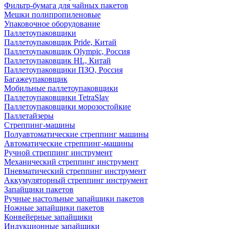
Фильтр-бумага для чайных пакетов
Мешки полипропиленовые
Упаковочное оборудование
Паллетоупаковщики
Паллетоупаковщик Pride, Китай
Паллетоупаковщик Olympic, Россия
Паллетоупаковщик HL, Китай
Паллетоупаковщики ПЗО, Россия
Багажеупаковщик
Мобильные паллетоупаковщики
Паллетоупаковщики TetraSlav
Паллетоупаковщики морозостойкие
Паллетайзеры
Стреппинг-машины
Полуавтоматические стреппинг машины
Автоматические стреппинг-машины
Ручной стреппинг инструмент
Механический стреппинг инструмент
Пневматический стреппинг инструмент
Аккумуляторный стреппинг инструмент
Запайщики пакетов
Ручные настольные запайщики пакетов
Ножные запайщики пакетов
Конвейерные запайщики
Индукционные запайщики