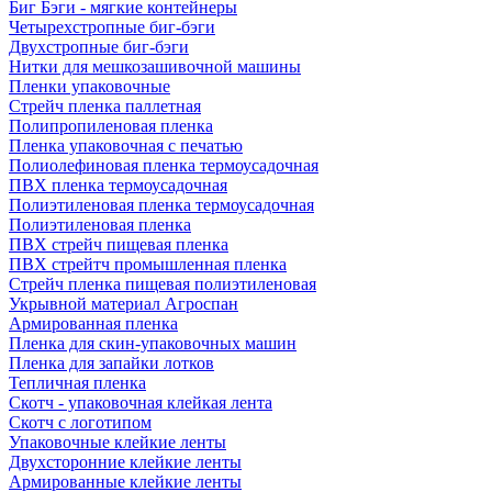
Биг Бэги - мягкие контейнеры
Четырехстропные биг-бэги
Двухстропные биг-бэги
Нитки для мешкозашивочной машины
Пленки упаковочные
Стрейч пленка паллетная
Полипропиленовая пленка
Пленка упаковочная с печатью
Полиолефиновая пленка термоусадочная
ПВХ пленка термоусадочная
Полиэтиленовая пленка термоусадочная
Полиэтиленовая пленка
ПВХ стрейч пищевая пленка
ПВХ стрейтч промышленная пленка
Стрейч пленка пищевая полиэтиленовая
Укрывной материал Агроспан
Армированная пленка
Пленка для скин-упаковочных машин
Пленка для запайки лотков
Тепличная пленка
Скотч - упаковочная клейкая лента
Скотч с логотипом
Упаковочные клейкие ленты
Двухсторонние клейкие ленты
Армированные клейкие ленты