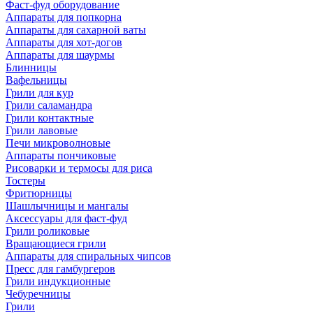
Фаст-фуд оборудование
Аппараты для попкорна
Аппараты для сахарной ваты
Аппараты для хот-догов
Аппараты для шаурмы
Блинницы
Вафельницы
Грили для кур
Грили саламандра
Грили контактные
Грили лавовые
Печи микроволновые
Аппараты пончиковые
Рисоварки и термосы для риса
Тостеры
Фритюрницы
Шашлычницы и мангалы
Аксессуары для фаст-фуд
Грили роликовые
Вращающиеся грили
Аппараты для спиральных чипсов
Пресс для гамбургеров
Грили индукционные
Чебуречницы
Грили