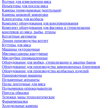
Волчки для измельчения мяса
Инъекторы для посола мяса
Камеры термодымовые (коптильня)
Камеры шоковой заморозки
Клипсаторы для колбасы
Комплект оборудования для консервирования
Комплект оборудования для фасовки и стерилизации
консервов из мяса, рыбы, птицы
Котлетные автоматы
Линии производства котлет
Куттеры для мяса
Машины укупорочные
Мясомассажеры вакуумные
Мясорубки промышленные
Оборудование для мойки, стерилизации и закатки банок
Оборудование для производства замороженных блинчиков
Оборудование для производства колбасных изделий
Панировочные машины
Пельменные аппараты
Пилы ленточные для мяса
Подъемники-опрокидыватели
Прессы обвалки
Тележки чаны технологические
Фаршемешалки
Холодильные камеры