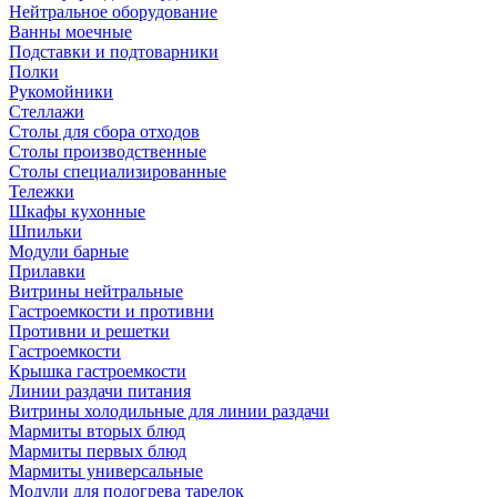
Нейтральное оборудование
Ванны моечные
Подставки и подтоварники
Полки
Рукомойники
Стеллажи
Столы для сбора отходов
Столы производственные
Столы специализированные
Тележки
Шкафы кухонные
Шпильки
Модули барные
Прилавки
Витрины нейтральные
Гастроемкости и противни
Противни и решетки
Гастроемкости
Крышка гастроемкости
Линии раздачи питания
Витрины холодильные для линии раздачи
Мармиты вторых блюд
Мармиты первых блюд
Мармиты универсальные
Модули для подогрева тарелок