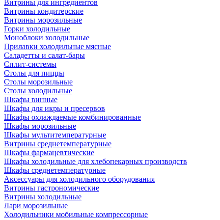
Витрины для ингредиентов
Витрины кондитерские
Витрины морозильные
Горки холодильные
Моноблоки холодильные
Прилавки холодильные мясные
Саладетты и салат-бары
Сплит-системы
Столы для пиццы
Столы морозильные
Столы холодильные
Шкафы винные
Шкафы для икры и пресервов
Шкафы охлаждаемые комбинированные
Шкафы морозильные
Шкафы мультитемпературные
Витрины среднетемпературные
Шкафы фармацевтические
Шкафы холодильные для хлебопекарных производств
Шкафы среднетемпературные
Аксессуары для холодильного оборудования
Витрины гастрономические
Витрины холодильные
Лари морозильные
Холодильники мобильные компрессорные