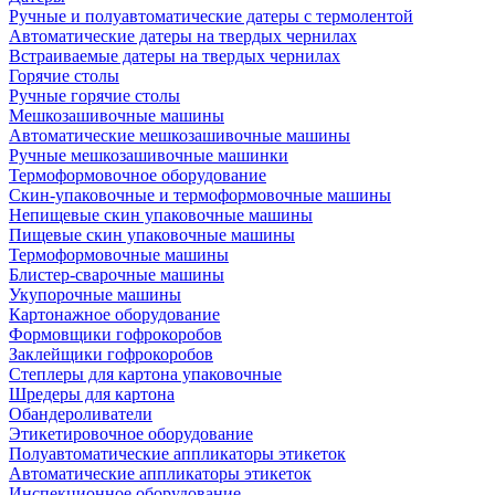
Ручные и полуавтоматические датеры с термолентой
Автоматические датеры на твердых чернилах
Встраиваемые датеры на твердых чернилах
Горячие столы
Ручные горячие столы
Мешкозашивочные машины
Автоматические мешкозашивочные машины
Ручные мешкозашивочные машинки
Термоформовочное оборудование
Скин-упаковочные и термоформовочные машины
Непищевые скин упаковочные машины
Пищевые скин упаковочные машины
Термоформовочные машины
Блистер-сварочные машины
Укупорочные машины
Картонажное оборудование
Формовщики гофрокоробов
Заклейщики гофрокоробов
Степлеры для картона упаковочные
Шредеры для картона
Обандероливатели
Этикетировочное оборудование
Полуавтоматические аппликаторы этикеток
Автоматические аппликаторы этикеток
Инспекционное оборудование