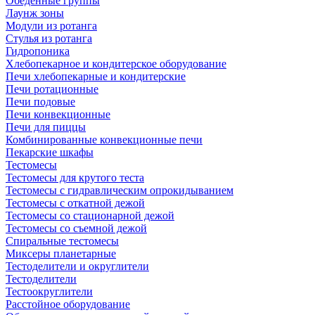
Обеденные группы
Лаунж зоны
Модули из ротанга
Стулья из ротанга
Гидропоника
Хлебопекарное и кондитерское оборудование
Печи хлебопекарные и кондитерские
Печи ротационные
Печи подовые
Печи конвекционные
Печи для пиццы
Комбинированные конвекционные печи
Пекарские шкафы
Тестомесы
Тестомесы для крутого теста
Тестомесы с гидравлическим опрокидыванием
Тестомесы с откатной дежой
Тестомесы со стационарной дежой
Тестомесы со съемной дежой
Спиральные тестомесы
Миксеры планетарные
Тестоделители и округлители
Тестоделители
Тестоокруглители
Расстойное оборудование