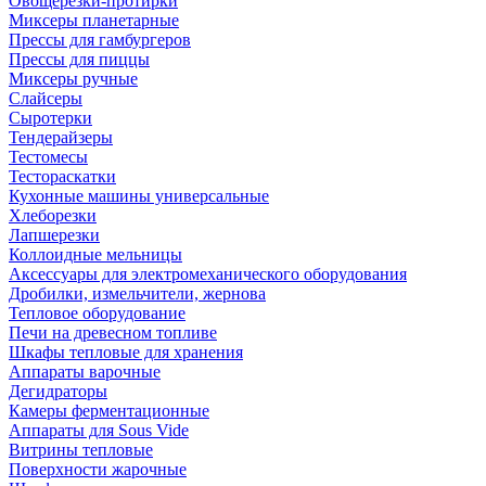
Овощерезки-протирки
Миксеры планетарные
Прессы для гамбургеров
Прессы для пиццы
Миксеры ручные
Слайсеры
Сыротерки
Тендерайзеры
Тестомесы
Тестораскатки
Кухонные машины универсальные
Хлеборезки
Лапшерезки
Коллоидные мельницы
Аксессуары для электромеханического оборудования
Дробилки, измельчители, жернова
Тепловое оборудование
Печи на древесном топливе
Шкафы тепловые для хранения
Аппараты варочные
Дегидраторы
Камеры ферментационные
Аппараты для Sous Vide
Витрины тепловые
Поверхности жарочные