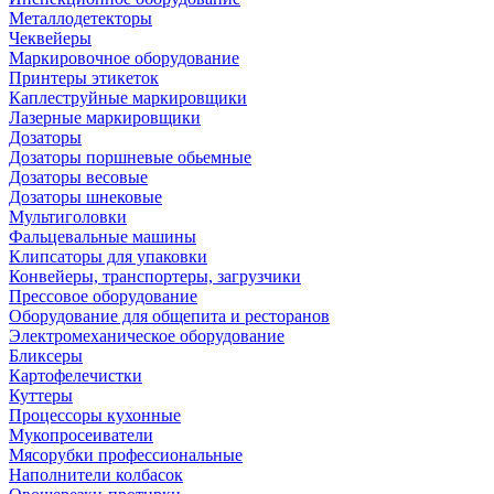
Металлодетекторы
Чеквейеры
Маркировочное оборудование
Принтеры этикеток
Каплеструйные маркировщики
Лазерные маркировщики
Дозаторы
Дозаторы поршневые обьемные
Дозаторы весовые
Дозаторы шнековые
Мультиголовки
Фальцевальные машины
Клипсаторы для упаковки
Конвейеры, транспортеры, загрузчики
Прессовое оборудование
Оборудование для общепита и ресторанов
Электромеханическое оборудование
Бликсеры
Картофелечистки
Куттеры
Процессоры кухонные
Мукопросеиватели
Мясорубки профессиональные
Наполнители колбасок