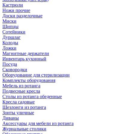
Кастрюли
Ножи прочие
Доски разделочные
Миски
Щипцы
Сотейники
Дуршлаг
Колоды
Ложки
Магнитные держатели
Инвентарь кухонный
Посуда
Сковородки
Оборудование для стерилизации
Комплекты оборудования
Мебель из ротанга
Подвесные кресла
Столы из ротанга обеденные
Кресла садовые
Шезлонги из ротанга
Зонты уличные
Диваны
Аксессуары для мебели из ротанга
Журнальные столики