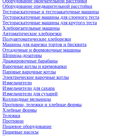
Оборудование окончательной расстойки
Оборудование предварительной расстойки
Тестораскаточные и тестозакаточные машины
Тестораскаточные машины для слоеного теста
Тестораскаточные машины для крутого теста
Хлеборезательные машины
Автоматические хлеборезки
Полуавтоматические хлеборезки
Машины для нарезки тортов и бисквита
Отсадочные и формовочные машины
Шприцы-дозаторы
Дражировочные барабаны
Варочные котлы и кремоварки
Паровые варочные котлы
Электрические варочные котлы
Измельчители
Измельчители для сахара
Измельчители для сухарей
Коллоидные мельницы
Противни, тележки и хлебные формы
Хлебные формы
Тележки
Противни
Пищевое оборудование
Пищевые насосы