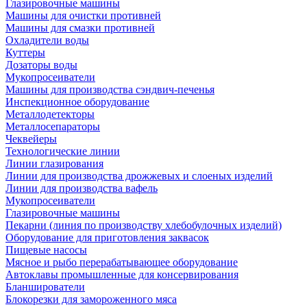
Глазировочные машины
Машины для очистки противней
Машины для смазки противней
Охладители воды
Куттеры
Дозаторы воды
Мукопросеиватели
Машины для производства сэндвич-печенья
Инспекционное оборудование
Металлодетекторы
Металлосепараторы
Чеквейеры
Технологические линии
Линии глазирования
Линии для производства дрожжевых и слоеных изделий
Линии для производства вафель
Мукопросеиватели
Глазировочные машины
Пекарни (линия по производству хлебобулочных изделий)
Оборудование для приготовления заквасок
Пищевые насосы
Мясное и рыбо перерабатывающее оборудование
Автоклавы промышленные для консервирования
Бланширователи
Блокорезки для замороженного мяса