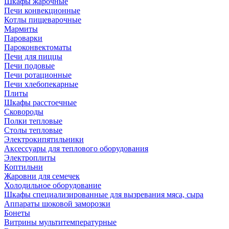
Шкафы жарочные
Печи конвекционные
Котлы пищеварочные
Мармиты
Пароварки
Пароконвектоматы
Печи для пиццы
Печи подовые
Печи ротационные
Печи хлебопекарные
Плиты
Шкафы расстоечные
Сковороды
Полки тепловые
Столы тепловые
Электрокипятильники
Аксессуары для теплового оборудования
Электроплиты
Коптильни
Жаровни для семечек
Холодильное оборудование
Шкафы специализированные для вызревания мяса, сыра
Аппараты шоковой заморозки
Бонеты
Витрины мультитемпературные