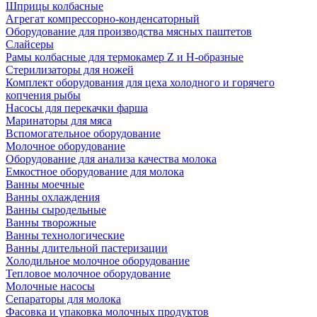
Шприцы колбасные
Агрегат компрессорно-конденсаторный
Оборудование для производства мясных паштетов
Слайсеры
Рамы колбасные для термокамер Z и H-образные
Стерилизаторы для ножей
Комплект оборудования для цеха холодного и горячего
копчения рыбы
Насосы для перекачки фарша
Маринаторы для мяса
Вспомогательное оборудование
Молочное оборудование
Оборудование для анализа качества молока
Емкостное оборудование для молока
Ванны моечные
Ванны охлаждения
Ванны сыродельные
Ванны творожные
Ванны технологические
Ванны длительной пастеризации
Холодильное молочное оборудование
Тепловое молочное оборудование
Молочные насосы
Сепараторы для молока
Фасовка и упаковка молочных продуктов