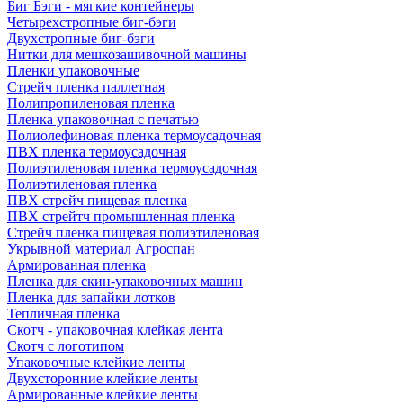
Биг Бэги - мягкие контейнеры
Четырехстропные биг-бэги
Двухстропные биг-бэги
Нитки для мешкозашивочной машины
Пленки упаковочные
Стрейч пленка паллетная
Полипропиленовая пленка
Пленка упаковочная с печатью
Полиолефиновая пленка термоусадочная
ПВХ пленка термоусадочная
Полиэтиленовая пленка термоусадочная
Полиэтиленовая пленка
ПВХ стрейч пищевая пленка
ПВХ стрейтч промышленная пленка
Стрейч пленка пищевая полиэтиленовая
Укрывной материал Агроспан
Армированная пленка
Пленка для скин-упаковочных машин
Пленка для запайки лотков
Тепличная пленка
Скотч - упаковочная клейкая лента
Скотч с логотипом
Упаковочные клейкие ленты
Двухсторонние клейкие ленты
Армированные клейкие ленты