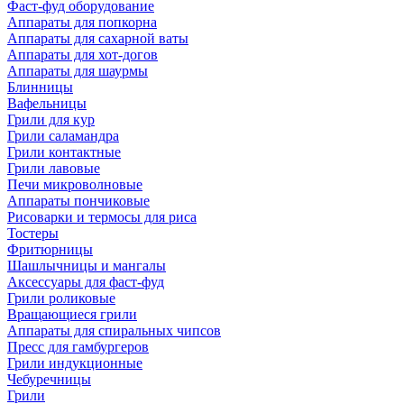
Фаст-фуд оборудование
Аппараты для попкорна
Аппараты для сахарной ваты
Аппараты для хот-догов
Аппараты для шаурмы
Блинницы
Вафельницы
Грили для кур
Грили саламандра
Грили контактные
Грили лавовые
Печи микроволновые
Аппараты пончиковые
Рисоварки и термосы для риса
Тостеры
Фритюрницы
Шашлычницы и мангалы
Аксессуары для фаст-фуд
Грили роликовые
Вращающиеся грили
Аппараты для спиральных чипсов
Пресс для гамбургеров
Грили индукционные
Чебуречницы
Грили