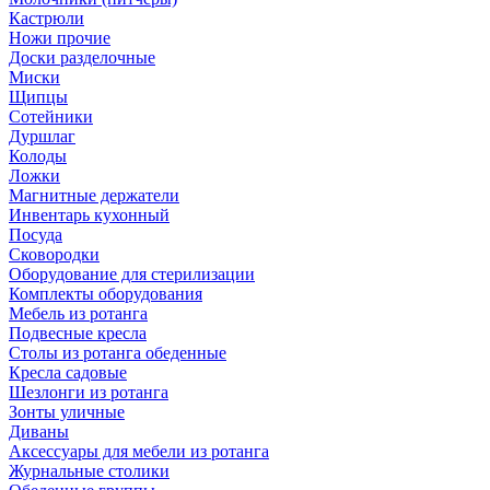
Кастрюли
Ножи прочие
Доски разделочные
Миски
Щипцы
Сотейники
Дуршлаг
Колоды
Ложки
Магнитные держатели
Инвентарь кухонный
Посуда
Сковородки
Оборудование для стерилизации
Комплекты оборудования
Мебель из ротанга
Подвесные кресла
Столы из ротанга обеденные
Кресла садовые
Шезлонги из ротанга
Зонты уличные
Диваны
Аксессуары для мебели из ротанга
Журнальные столики