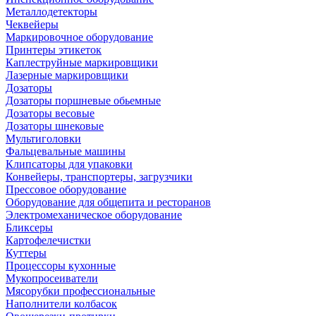
Металлодетекторы
Чеквейеры
Маркировочное оборудование
Принтеры этикеток
Каплеструйные маркировщики
Лазерные маркировщики
Дозаторы
Дозаторы поршневые обьемные
Дозаторы весовые
Дозаторы шнековые
Мультиголовки
Фальцевальные машины
Клипсаторы для упаковки
Конвейеры, транспортеры, загрузчики
Прессовое оборудование
Оборудование для общепита и ресторанов
Электромеханическое оборудование
Бликсеры
Картофелечистки
Куттеры
Процессоры кухонные
Мукопросеиватели
Мясорубки профессиональные
Наполнители колбасок