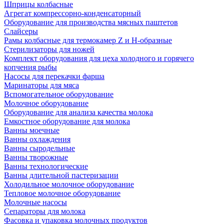
Шприцы колбасные
Агрегат компрессорно-конденсаторный
Оборудование для производства мясных паштетов
Слайсеры
Рамы колбасные для термокамер Z и H-образные
Стерилизаторы для ножей
Комплект оборудования для цеха холодного и горячего
копчения рыбы
Насосы для перекачки фарша
Маринаторы для мяса
Вспомогательное оборудование
Молочное оборудование
Оборудование для анализа качества молока
Емкостное оборудование для молока
Ванны моечные
Ванны охлаждения
Ванны сыродельные
Ванны творожные
Ванны технологические
Ванны длительной пастеризации
Холодильное молочное оборудование
Тепловое молочное оборудование
Молочные насосы
Сепараторы для молока
Фасовка и упаковка молочных продуктов