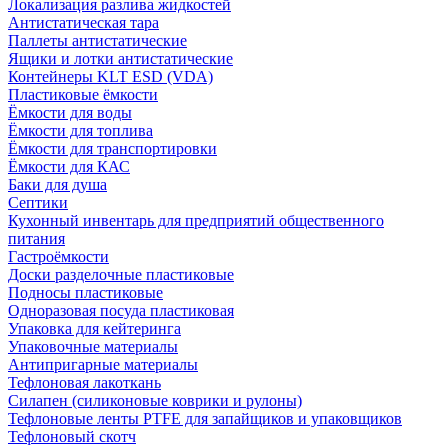
Локализация разлива жидкостей
Антистатическая тара
Паллеты антистатические
Ящики и лотки антистатические
Контейнеры KLT ESD (VDA)
Пластиковые ёмкости
Ёмкости для воды
Ёмкости для топлива
Ёмкости для транспортировки
Ёмкости для КАС
Баки для душа
Септики
Кухонный инвентарь для предприятий общественного
питания
Гастроёмкости
Доски разделочные пластиковые
Подносы пластиковые
Одноразовая посуда пластиковая
Упаковка для кейтеринга
Упаковочные материалы
Антипригарные материалы
Тефлоновая лакоткань
Силапен (силиконовые коврики и рулоны)
Тефлоновые ленты PTFE для запайщиков и упаковщиков
Тефлоновый скотч