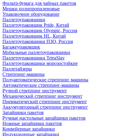
Фильтр-бумага для чайных пакетов
Мешки полипропиленовые
Упаковочное оборудование
Паллетоупаковщики
Паллетоупаковщик Pride, Китай
Паллетоупаковщик Olympic, Россия
Паллетоупаковщик HL, Китай
Паллетоупаковщики ПЗО, Россия
Багажеупаковщик
Мобильные паллетоупаковщики
Паллетоупаковщики TetraSlav
Паллетоупаковщики морозостойкие
Паллетайзеры
Стреппинг-машины
Полуавтоматические стреппинг машины
Автоматические стреппинг-машины
Ручной стреппинг инструмент
Механический стреппинг инструмент
Пневматический стреппинг инструмент
Аккумуляторный стреппинг инструмент
Запайщики пакетов
Ручные настольные запайщики пакетов
Ножные запайщики пакетов
Конвейерные запайщики
Индукционные запайщики