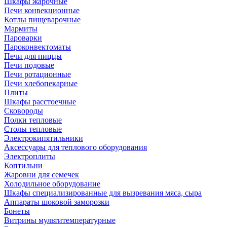
Шкафы жарочные
Печи конвекционные
Котлы пищеварочные
Мармиты
Пароварки
Пароконвектоматы
Печи для пиццы
Печи подовые
Печи ротационные
Печи хлебопекарные
Плиты
Шкафы расстоечные
Сковороды
Полки тепловые
Столы тепловые
Электрокипятильники
Аксессуары для теплового оборудования
Электроплиты
Коптильни
Жаровни для семечек
Холодильное оборудование
Шкафы специализированные для вызревания мяса, сыра
Аппараты шоковой заморозки
Бонеты
Витрины мультитемпературные