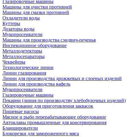
Глазировочные машины
Машины для очистки противней
Машины для смазки противней
Охладители воды
Куттеры
Дозаторы воды
Мукопросеиватели
Машины для производства сэндвич-печенья
Инспекционное оборудование
Металлодетекторы
Металлосепараторы
Чеквейеры
Технологические линии
Линии глазирования
Линии для производства дрожжевых и слоеных изделий
Линии для производства вафель
Мукопросеиватели
Глазировочные машины
Пекарни (линия по производству хлебобулочных изделий)
Оборудование для приготовления заквасок
Пищевые насосы
Мясное и рыбо перерабатывающее оборудование
Автоклавы промышленные для консервирования
Бланширователи
Блокорезки для замороженного мяса