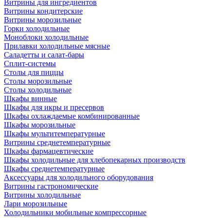
Витрины для ингредиентов
Витрины кондитерские
Витрины морозильные
Горки холодильные
Моноблоки холодильные
Прилавки холодильные мясные
Саладетты и салат-бары
Сплит-системы
Столы для пиццы
Столы морозильные
Столы холодильные
Шкафы винные
Шкафы для икры и пресервов
Шкафы охлаждаемые комбинированные
Шкафы морозильные
Шкафы мультитемпературные
Витрины среднетемпературные
Шкафы фармацевтические
Шкафы холодильные для хлебопекарных производств
Шкафы среднетемпературные
Аксессуары для холодильного оборудования
Витрины гастрономические
Витрины холодильные
Лари морозильные
Холодильники мобильные компрессорные