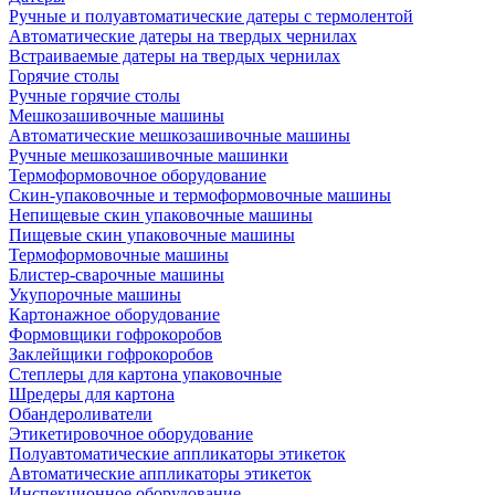
Ручные и полуавтоматические датеры с термолентой
Автоматические датеры на твердых чернилах
Встраиваемые датеры на твердых чернилах
Горячие столы
Ручные горячие столы
Мешкозашивочные машины
Автоматические мешкозашивочные машины
Ручные мешкозашивочные машинки
Термоформовочное оборудование
Скин-упаковочные и термоформовочные машины
Непищевые скин упаковочные машины
Пищевые скин упаковочные машины
Термоформовочные машины
Блистер-сварочные машины
Укупорочные машины
Картонажное оборудование
Формовщики гофрокоробов
Заклейщики гофрокоробов
Степлеры для картона упаковочные
Шредеры для картона
Обандероливатели
Этикетировочное оборудование
Полуавтоматические аппликаторы этикеток
Автоматические аппликаторы этикеток
Инспекционное оборудование