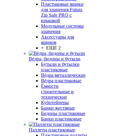
Пластиковые ящики
для хранения Futura
Zip Safe PRO с
крышкой
Модульные системы
хранения
Аксессуары для
ящиков
+ ЕЩЕ 2
Вёдра, бидоны и бутыли
Бутыли и бутылки
пластиковые
Вёдра металлические
Вёдра пластиковые
Ёмкости
строительные и
технические
Куботейнеры
Банки жестяные
Бидоны пластиковые
Банки пластиковые
Паллеты пластиковые
Пластиковые паллеты