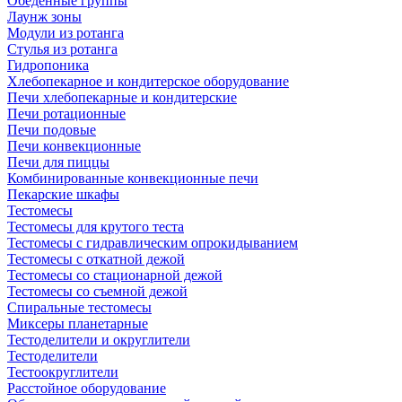
Обеденные группы
Лаунж зоны
Модули из ротанга
Стулья из ротанга
Гидропоника
Хлебопекарное и кондитерское оборудование
Печи хлебопекарные и кондитерские
Печи ротационные
Печи подовые
Печи конвекционные
Печи для пиццы
Комбинированные конвекционные печи
Пекарские шкафы
Тестомесы
Тестомесы для крутого теста
Тестомесы с гидравлическим опрокидыванием
Тестомесы с откатной дежой
Тестомесы со стационарной дежой
Тестомесы со съемной дежой
Спиральные тестомесы
Миксеры планетарные
Тестоделители и округлители
Тестоделители
Тестоокруглители
Расстойное оборудование