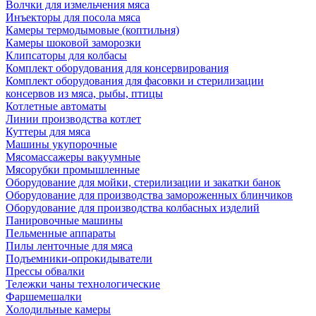
Волчки для измельчения мяса
Инъекторы для посола мяса
Камеры термодымовые (коптильня)
Камеры шоковой заморозки
Клипсаторы для колбасы
Комплект оборудования для консервирования
Комплект оборудования для фасовки и стерилизации
консервов из мяса, рыбы, птицы
Котлетные автоматы
Линии производства котлет
Куттеры для мяса
Машины укупорочные
Мясомассажеры вакуумные
Мясорубки промышленные
Оборудование для мойки, стерилизации и закатки банок
Оборудование для производства замороженных блинчиков
Оборудование для производства колбасных изделий
Панировочные машины
Пельменные аппараты
Пилы ленточные для мяса
Подъемники-опрокидыватели
Прессы обвалки
Тележки чаны технологические
Фаршемешалки
Холодильные камеры