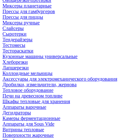
Овощерезки-протирки
Миксеры планетарные
Прессы для гамбургеров
Прессы для пиццы
Миксеры ручные
Слайсеры
Сыротерки
Тендерайзеры
Тестомесы
Тестораскатки
Кухонные машины универсальные
Хлеборезки
Лапшерезки
Коллоидные мельницы
Аксессуары для электромеханического оборудования
Дробилки, измельчители, жернова
Тепловое оборудование
Печи на древесном топливе
Шкафы тепловые для хранения
Аппараты варочные
Дегидраторы
Камеры ферментационные
Аппараты для Sous Vide
Витрины тепловые
Поверхности жарочные