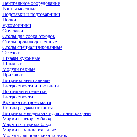
Нейтральное оборудование
Ванны моечные
Подставки и подтоварники
Полки
Рукомойники
Стеллажи
Столы для сбора отходов
Столы производственные
Столы специализированные
Тележки
Шкафы кухонные
Шпильки
Модули барные
Прилавки
Витрины нейтральные
Гастроемкости и противни
Противни и решетки
Гастроемкости
Крышка гастроемкости
Линии раздачи питания
Витрины холодильные для линии раздачи
Мармиты вторых блюд
Мармиты первых блюд
Мармиты универсальные
Модули для подогрева тарелок