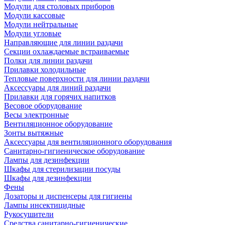
Модули для столовых приборов
Модули кассовые
Модули нейтральные
Модули угловые
Направляющие для линии раздачи
Секции охлаждаемые встраиваемые
Полки для линии раздачи
Прилавки холодильные
Тепловые поверхности для линии раздачи
Аксессуары для линий раздачи
Прилавки для горячих напитков
Весовое оборудование
Весы электронные
Вентиляционное оборудование
Зонты вытяжные
Аксессуары для вентиляционного оборудования
Санитарно-гигиеническое оборудование
Лампы для дезинфекции
Шкафы для стерилизации посуды
Шкафы для дезинфекции
Фены
Дозаторы и диспенсеры для гигиены
Лампы инсектицидные
Рукосушители
Средства санитарно-гигиенические