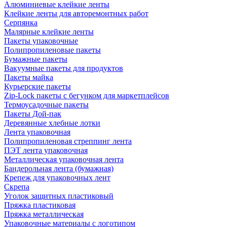
Алюминиевые клейкие ленты
Клейкие ленты для авторемонтных работ
Серпянка
Малярные клейкие ленты
Пакеты упаковочные
Полипропиленовые пакеты
Бумажные пакеты
Вакуумные пакеты для продуктов
Пакеты майка
Курьерские пакеты
Zip-Lock пакеты с бегунком для маркетплейсов
Термоусадочные пакеты
Пакеты Дой-пак
Деревянные хлебные лотки
Лента упаковочная
Полипропиленовая стреппинг лента
ПЭТ лента упаковочная
Металлическая упаковочная лента
Бандерольная лента (бумажная)
Крепеж для упаковочных лент
Скрепа
Уголок защитных пластиковый
Пряжка пластиковая
Пряжка металлическая
Упаковочные материалы с логотипом