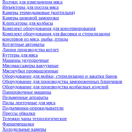
Волчки для измельчения мяса
Инъекторы для посола мяса
Камеры термодымовые (коптильня)
Камеры шоковой заморозки
Клипсаторы для колбасы
Комплект оборудования для консервирования
Комплект оборудования для фасовки и стерилизации
консервов из мяса, рыбы, птицы
Котлетные автоматы
Линии производства котлет
Куттеры для мяса
Машины укупорочные
Мясомассажеры вакуумные
Мясорубки промышленные
Оборудование для мойки, стерилизации и закатки банок
Оборудование для производства замороженных блинчиков
Оборудование для производства колбасных изделий
Панировочные машины
Пельменные аппараты
Пилы ленточные для мяса
Подъемники-опрокидыватели
Прессы обвалки
Тележки чаны технологические
Фаршемешалки
Холодильные камеры