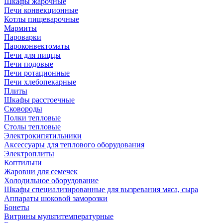
Шкафы жарочные
Печи конвекционные
Котлы пищеварочные
Мармиты
Пароварки
Пароконвектоматы
Печи для пиццы
Печи подовые
Печи ротационные
Печи хлебопекарные
Плиты
Шкафы расстоечные
Сковороды
Полки тепловые
Столы тепловые
Электрокипятильники
Аксессуары для теплового оборудования
Электроплиты
Коптильни
Жаровни для семечек
Холодильное оборудование
Шкафы специализированные для вызревания мяса, сыра
Аппараты шоковой заморозки
Бонеты
Витрины мультитемпературные