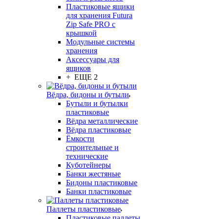
Пластиковые ящики
для хранения Futura
Zip Safe PRO с
крышкой
Модульные системы
хранения
Аксессуары для
ящиков
+ ЕЩЕ 2
Вёдра, бидоны и бутыли
Бутыли и бутылки
пластиковые
Вёдра металлические
Вёдра пластиковые
Ёмкости
строительные и
технические
Куботейнеры
Банки жестяные
Бидоны пластиковые
Банки пластиковые
Паллеты пластиковые
Пластиковые паллеты