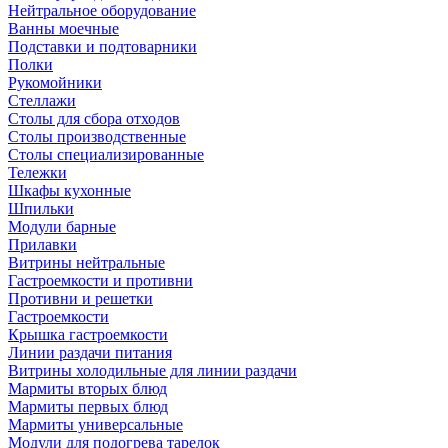
Нейтральное оборудование
Ванны моечные
Подставки и подтоварники
Полки
Рукомойники
Стеллажи
Столы для сбора отходов
Столы производственные
Столы специализированные
Тележки
Шкафы кухонные
Шпильки
Модули барные
Прилавки
Витрины нейтральные
Гастроемкости и противни
Противни и решетки
Гастроемкости
Крышка гастроемкости
Линии раздачи питания
Витрины холодильные для линии раздачи
Мармиты вторых блюд
Мармиты первых блюд
Мармиты универсальные
Модули для подогрева тарелок