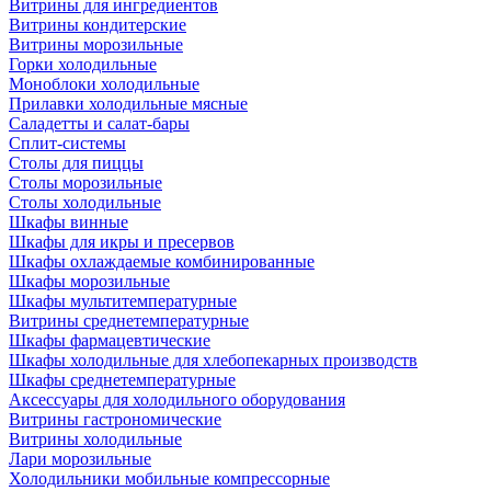
Витрины для ингредиентов
Витрины кондитерские
Витрины морозильные
Горки холодильные
Моноблоки холодильные
Прилавки холодильные мясные
Саладетты и салат-бары
Сплит-системы
Столы для пиццы
Столы морозильные
Столы холодильные
Шкафы винные
Шкафы для икры и пресервов
Шкафы охлаждаемые комбинированные
Шкафы морозильные
Шкафы мультитемпературные
Витрины среднетемпературные
Шкафы фармацевтические
Шкафы холодильные для хлебопекарных производств
Шкафы среднетемпературные
Аксессуары для холодильного оборудования
Витрины гастрономические
Витрины холодильные
Лари морозильные
Холодильники мобильные компрессорные