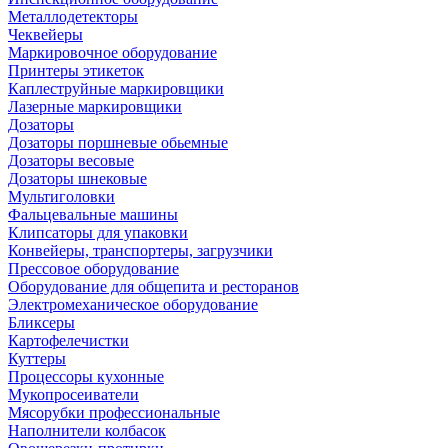
Металлодетекторы
Чеквейеры
Маркировочное оборудование
Принтеры этикеток
Каплеструйные маркировщики
Лазерные маркировщики
Дозаторы
Дозаторы поршневые обьемные
Дозаторы весовые
Дозаторы шнековые
Мультиголовки
Фальцевальные машины
Клипсаторы для упаковки
Конвейеры, транспортеры, загрузчики
Прессовое оборудование
Оборудование для общепита и ресторанов
Электромеханическое оборудование
Бликсеры
Картофелечистки
Куттеры
Процессоры кухонные
Мукопросеиватели
Мясорубки профессиональные
Наполнители колбасок