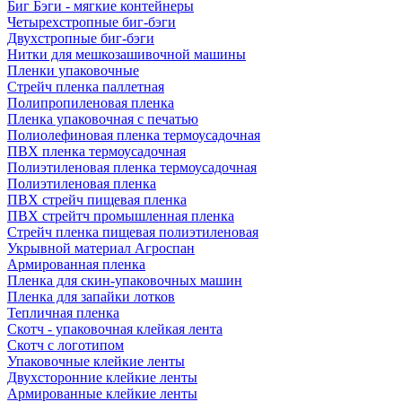
Биг Бэги - мягкие контейнеры
Четырехстропные биг-бэги
Двухстропные биг-бэги
Нитки для мешкозашивочной машины
Пленки упаковочные
Стрейч пленка паллетная
Полипропиленовая пленка
Пленка упаковочная с печатью
Полиолефиновая пленка термоусадочная
ПВХ пленка термоусадочная
Полиэтиленовая пленка термоусадочная
Полиэтиленовая пленка
ПВХ стрейч пищевая пленка
ПВХ стрейтч промышленная пленка
Стрейч пленка пищевая полиэтиленовая
Укрывной материал Агроспан
Армированная пленка
Пленка для скин-упаковочных машин
Пленка для запайки лотков
Тепличная пленка
Скотч - упаковочная клейкая лента
Скотч с логотипом
Упаковочные клейкие ленты
Двухсторонние клейкие ленты
Армированные клейкие ленты