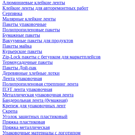
Алюминиевые клейкие ленты
Клейкие ленты для авторемонтных работ
Серпянка
Малярные клейкие ленты
Пакеты упаковочные
Полипропиленовые пакеты
Бумажные пакеты
Вакуумные пакеты для продуктов
Пакеты майка
Курьерские пакеты
Zip-Lock пакеты с бегунком для маркетплейсов
Термоусадочные пакеты
Пакеты Дой-пак
Деревянные хлебные лотки
Лента упаковочная
Полипропиленовая стреппинг лента
ПЭТ лента упаковочная
Металлическая упаковочная лента
Бандерольная лента (бумажная)
Крепеж для упаковочных лент
Скрепа
Уголок защитных пластиковый
Пряжка пластиковая
Пряжка металлическая
Упаковочные материалы с логотипом