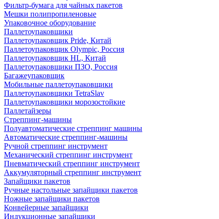
Фильтр-бумага для чайных пакетов
Мешки полипропиленовые
Упаковочное оборудование
Паллетоупаковщики
Паллетоупаковщик Pride, Китай
Паллетоупаковщик Olympic, Россия
Паллетоупаковщик HL, Китай
Паллетоупаковщики ПЗО, Россия
Багажеупаковщик
Мобильные паллетоупаковщики
Паллетоупаковщики TetraSlav
Паллетоупаковщики морозостойкие
Паллетайзеры
Стреппинг-машины
Полуавтоматические стреппинг машины
Автоматические стреппинг-машины
Ручной стреппинг инструмент
Механический стреппинг инструмент
Пневматический стреппинг инструмент
Аккумуляторный стреппинг инструмент
Запайщики пакетов
Ручные настольные запайщики пакетов
Ножные запайщики пакетов
Конвейерные запайщики
Индукционные запайщики