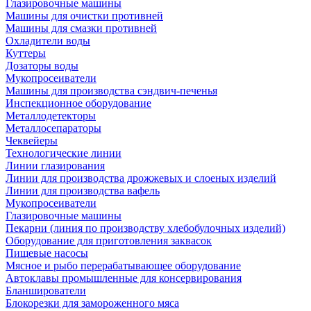
Глазировочные машины
Машины для очистки противней
Машины для смазки противней
Охладители воды
Куттеры
Дозаторы воды
Мукопросеиватели
Машины для производства сэндвич-печенья
Инспекционное оборудование
Металлодетекторы
Металлосепараторы
Чеквейеры
Технологические линии
Линии глазирования
Линии для производства дрожжевых и слоеных изделий
Линии для производства вафель
Мукопросеиватели
Глазировочные машины
Пекарни (линия по производству хлебобулочных изделий)
Оборудование для приготовления заквасок
Пищевые насосы
Мясное и рыбо перерабатывающее оборудование
Автоклавы промышленные для консервирования
Бланширователи
Блокорезки для замороженного мяса