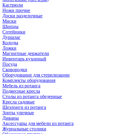
Кастрюли
Ножи прочие
Доски разделочные
Миски
Щипцы
Сотейники
Дуршлаг
Колоды
Ложки
Магнитные держатели
Инвентарь кухонный
Посуда
Сковородки
Оборудование для стерилизации
Комплекты оборудования
Мебель из ротанга
Подвесные кресла
Столы из ротанга обеденные
Кресла садовые
Шезлонги из ротанга
Зонты уличные
Диваны
Аксессуары для мебели из ротанга
Журнальные столики