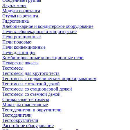
Обеденные группы
Лаунж зоны
Модули из ротанга
Стулья из ротанга
Гидропоника
Хлебопекарное и кондитерское оборудование
Печи хлебопекарные и кондитерские
Печи ротационные
Печи подовые
Печи конвекционные
Печи для пиццы
Комбинированные конвекционные печи
Пекарские шкафы
Тестомесы
Тестомесы для крутого теста
Тестомесы с гидравлическим опрокидыванием
Тестомесы с откатной дежой
Тестомесы со стационарной дежой
Тестомесы со съемной дежой
Спиральные тестомесы
Миксеры планетарные
Тестоделители и округлители
Тестоделители
Тестоокруглители
Расстойное оборудование