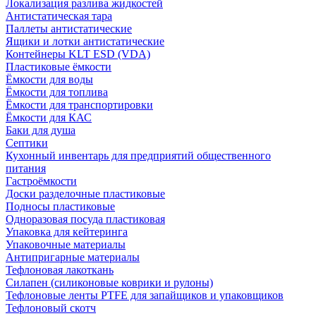
Локализация разлива жидкостей
Антистатическая тара
Паллеты антистатические
Ящики и лотки антистатические
Контейнеры KLT ESD (VDA)
Пластиковые ёмкости
Ёмкости для воды
Ёмкости для топлива
Ёмкости для транспортировки
Ёмкости для КАС
Баки для душа
Септики
Кухонный инвентарь для предприятий общественного
питания
Гастроёмкости
Доски разделочные пластиковые
Подносы пластиковые
Одноразовая посуда пластиковая
Упаковка для кейтеринга
Упаковочные материалы
Антипригарные материалы
Тефлоновая лакоткань
Силапен (силиконовые коврики и рулоны)
Тефлоновые ленты PTFE для запайщиков и упаковщиков
Тефлоновый скотч