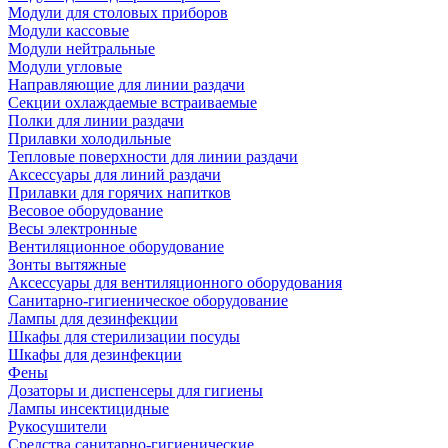
Модули для столовых приборов
Модули кассовые
Модули нейтральные
Модули угловые
Направляющие для линии раздачи
Секции охлаждаемые встраиваемые
Полки для линии раздачи
Прилавки холодильные
Тепловые поверхности для линии раздачи
Аксессуары для линий раздачи
Прилавки для горячих напитков
Весовое оборудование
Весы электронные
Вентиляционное оборудование
Зонты вытяжные
Аксессуары для вентиляционного оборудования
Санитарно-гигиеническое оборудование
Лампы для дезинфекции
Шкафы для стерилизации посуды
Шкафы для дезинфекции
Фены
Дозаторы и диспенсеры для гигиены
Лампы инсектицидные
Рукосушители
Средства санитарно-гигиенические