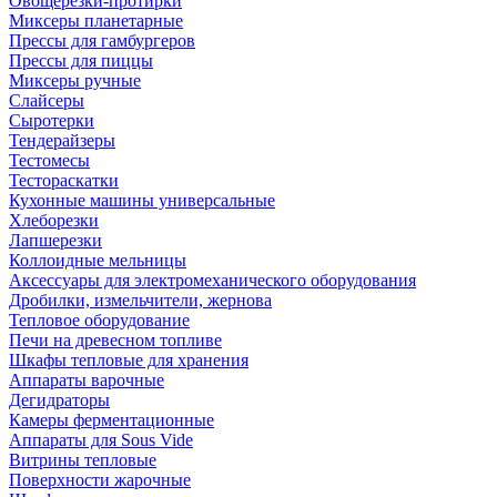
Овощерезки-протирки
Миксеры планетарные
Прессы для гамбургеров
Прессы для пиццы
Миксеры ручные
Слайсеры
Сыротерки
Тендерайзеры
Тестомесы
Тестораскатки
Кухонные машины универсальные
Хлеборезки
Лапшерезки
Коллоидные мельницы
Аксессуары для электромеханического оборудования
Дробилки, измельчители, жернова
Тепловое оборудование
Печи на древесном топливе
Шкафы тепловые для хранения
Аппараты варочные
Дегидраторы
Камеры ферментационные
Аппараты для Sous Vide
Витрины тепловые
Поверхности жарочные