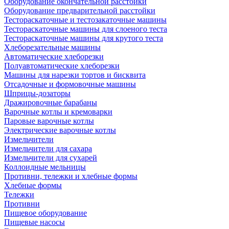
Оборудование окончательной расстойки
Оборудование предварительной расстойки
Тестораскаточные и тестозакаточные машины
Тестораскаточные машины для слоеного теста
Тестораскаточные машины для крутого теста
Хлеборезательные машины
Автоматические хлеборезки
Полуавтоматические хлеборезки
Машины для нарезки тортов и бисквита
Отсадочные и формовочные машины
Шприцы-дозаторы
Дражировочные барабаны
Варочные котлы и кремоварки
Паровые варочные котлы
Электрические варочные котлы
Измельчители
Измельчители для сахара
Измельчители для сухарей
Коллоидные мельницы
Противни, тележки и хлебные формы
Хлебные формы
Тележки
Противни
Пищевое оборудование
Пищевые насосы