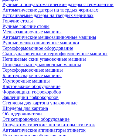
Ручные и полуавтоматические датеры с термолентой
Автоматические датеры на твердых чернилах
Встраиваемые датеры на твердых чернилах
Горячие столы
Ручные горячие столы
Мешкозашивочные машины
Автоматические мешкозашивочные машины
Ручные мешкозашивочные машинки
Термоформовочное оборудование
Скин-упаковочные и термоформовочные машины
Непищевые скин упаковочные машины
Пищевые скин упаковочные машины
Термоформовочные машины
Блистер-сварочные машины
Укупорочные машины
Картонажное оборудование
Формовщики гофрокоробов
Заклейщики гофрокоробов
Степлеры для картона упаковочные
Шредеры для картона
Обандероливатели
Этикетировочное оборудование
Полуавтоматические аппликаторы этикеток
Автоматические аппликаторы этикеток
Инспекционное оборудование