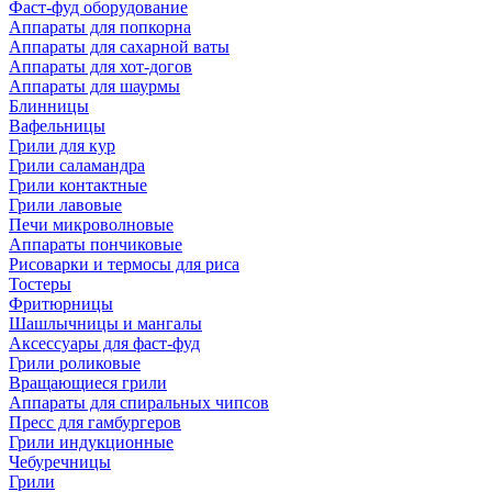
Фаст-фуд оборудование
Аппараты для попкорна
Аппараты для сахарной ваты
Аппараты для хот-догов
Аппараты для шаурмы
Блинницы
Вафельницы
Грили для кур
Грили саламандра
Грили контактные
Грили лавовые
Печи микроволновые
Аппараты пончиковые
Рисоварки и термосы для риса
Тостеры
Фритюрницы
Шашлычницы и мангалы
Аксессуары для фаст-фуд
Грили роликовые
Вращающиеся грили
Аппараты для спиральных чипсов
Пресс для гамбургеров
Грили индукционные
Чебуречницы
Грили