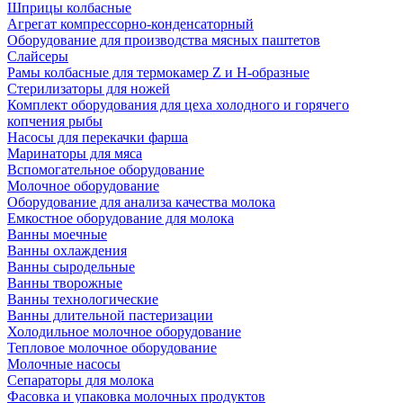
Шприцы колбасные
Агрегат компрессорно-конденсаторный
Оборудование для производства мясных паштетов
Слайсеры
Рамы колбасные для термокамер Z и H-образные
Стерилизаторы для ножей
Комплект оборудования для цеха холодного и горячего
копчения рыбы
Насосы для перекачки фарша
Маринаторы для мяса
Вспомогательное оборудование
Молочное оборудование
Оборудование для анализа качества молока
Емкостное оборудование для молока
Ванны моечные
Ванны охлаждения
Ванны сыродельные
Ванны творожные
Ванны технологические
Ванны длительной пастеризации
Холодильное молочное оборудование
Тепловое молочное оборудование
Молочные насосы
Сепараторы для молока
Фасовка и упаковка молочных продуктов