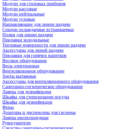
Модули для столовых приборов
Модули кассовые
Модули нейтральные
Модули угловые
Направляющие для линии раздачи
Секции охлаждаемые встраиваемые
Полки для линии раздачи
Прилавки холодильные
Тепловые поверхности для линии раздачи
Аксессуары для линий раздачи
Прилавки для горячих напитков
Весовое оборудование
Весы электронные
Вентиляционное оборудование
Зонты вытяжные
Аксессуары для вентиляционного оборудования
Санитарно-гигиеническое оборудование
Лампы для дезинфекции
Шкафы для стерилизации посуды
Шкафы для дезинфекции
Фены
Дозаторы и диспенсеры для гигиены
Лампы инсектицидные
Рукосушители
Средства санитарно-гигиенические