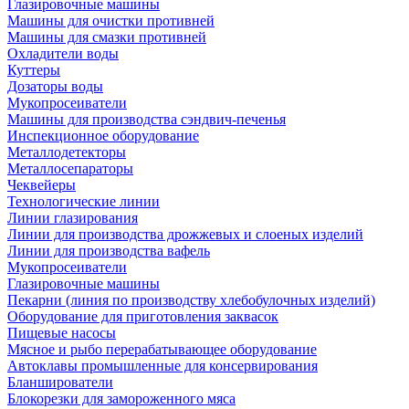
Глазировочные машины
Машины для очистки противней
Машины для смазки противней
Охладители воды
Куттеры
Дозаторы воды
Мукопросеиватели
Машины для производства сэндвич-печенья
Инспекционное оборудование
Металлодетекторы
Металлосепараторы
Чеквейеры
Технологические линии
Линии глазирования
Линии для производства дрожжевых и слоеных изделий
Линии для производства вафель
Мукопросеиватели
Глазировочные машины
Пекарни (линия по производству хлебобулочных изделий)
Оборудование для приготовления заквасок
Пищевые насосы
Мясное и рыбо перерабатывающее оборудование
Автоклавы промышленные для консервирования
Бланширователи
Блокорезки для замороженного мяса