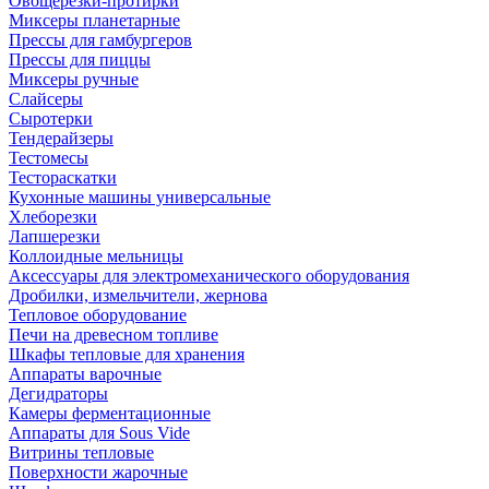
Овощерезки-протирки
Миксеры планетарные
Прессы для гамбургеров
Прессы для пиццы
Миксеры ручные
Слайсеры
Сыротерки
Тендерайзеры
Тестомесы
Тестораскатки
Кухонные машины универсальные
Хлеборезки
Лапшерезки
Коллоидные мельницы
Аксессуары для электромеханического оборудования
Дробилки, измельчители, жернова
Тепловое оборудование
Печи на древесном топливе
Шкафы тепловые для хранения
Аппараты варочные
Дегидраторы
Камеры ферментационные
Аппараты для Sous Vide
Витрины тепловые
Поверхности жарочные