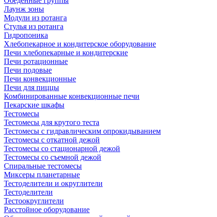
Обеденные группы
Лаунж зоны
Модули из ротанга
Стулья из ротанга
Гидропоника
Хлебопекарное и кондитерское оборудование
Печи хлебопекарные и кондитерские
Печи ротационные
Печи подовые
Печи конвекционные
Печи для пиццы
Комбинированные конвекционные печи
Пекарские шкафы
Тестомесы
Тестомесы для крутого теста
Тестомесы с гидравлическим опрокидыванием
Тестомесы с откатной дежой
Тестомесы со стационарной дежой
Тестомесы со съемной дежой
Спиральные тестомесы
Миксеры планетарные
Тестоделители и округлители
Тестоделители
Тестоокруглители
Расстойное оборудование