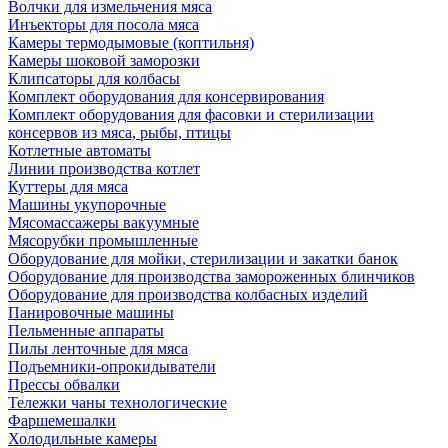
Волчки для измельчения мяса
Инъекторы для посола мяса
Камеры термодымовые (коптильня)
Камеры шоковой заморозки
Клипсаторы для колбасы
Комплект оборудования для консервирования
Комплект оборудования для фасовки и стерилизации
консервов из мяса, рыбы, птицы
Котлетные автоматы
Линии производства котлет
Куттеры для мяса
Машины укупорочные
Мясомассажеры вакуумные
Мясорубки промышленные
Оборудование для мойки, стерилизации и закатки банок
Оборудование для производства замороженных блинчиков
Оборудование для производства колбасных изделий
Панировочные машины
Пельменные аппараты
Пилы ленточные для мяса
Подъемники-опрокидыватели
Прессы обвалки
Тележки чаны технологические
Фаршемешалки
Холодильные камеры