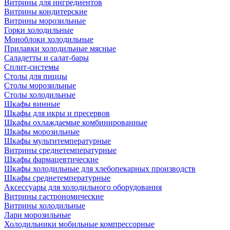
Витрины для ингредиентов
Витрины кондитерские
Витрины морозильные
Горки холодильные
Моноблоки холодильные
Прилавки холодильные мясные
Саладетты и салат-бары
Сплит-системы
Столы для пиццы
Столы морозильные
Столы холодильные
Шкафы винные
Шкафы для икры и пресервов
Шкафы охлаждаемые комбинированные
Шкафы морозильные
Шкафы мультитемпературные
Витрины среднетемпературные
Шкафы фармацевтические
Шкафы холодильные для хлебопекарных производств
Шкафы среднетемпературные
Аксессуары для холодильного оборудования
Витрины гастрономические
Витрины холодильные
Лари морозильные
Холодильники мобильные компрессорные