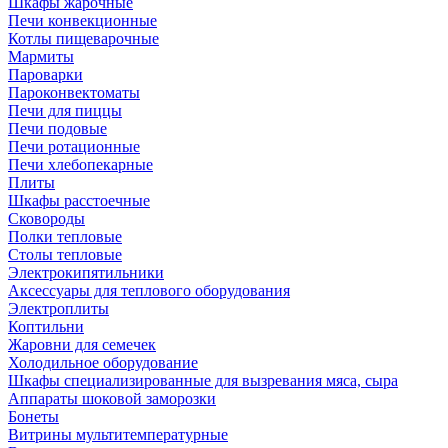
Шкафы жарочные
Печи конвекционные
Котлы пищеварочные
Мармиты
Пароварки
Пароконвектоматы
Печи для пиццы
Печи подовые
Печи ротационные
Печи хлебопекарные
Плиты
Шкафы расстоечные
Сковороды
Полки тепловые
Столы тепловые
Электрокипятильники
Аксессуары для теплового оборудования
Электроплиты
Коптильни
Жаровни для семечек
Холодильное оборудование
Шкафы специализированные для вызревания мяса, сыра
Аппараты шоковой заморозки
Бонеты
Витрины мультитемпературные