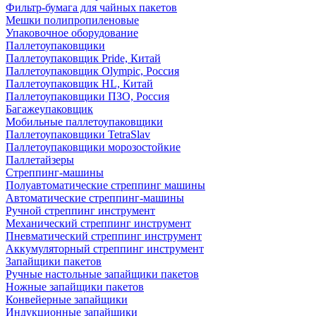
Фильтр-бумага для чайных пакетов
Мешки полипропиленовые
Упаковочное оборудование
Паллетоупаковщики
Паллетоупаковщик Pride, Китай
Паллетоупаковщик Olympic, Россия
Паллетоупаковщик HL, Китай
Паллетоупаковщики ПЗО, Россия
Багажеупаковщик
Мобильные паллетоупаковщики
Паллетоупаковщики TetraSlav
Паллетоупаковщики морозостойкие
Паллетайзеры
Стреппинг-машины
Полуавтоматические стреппинг машины
Автоматические стреппинг-машины
Ручной стреппинг инструмент
Механический стреппинг инструмент
Пневматический стреппинг инструмент
Аккумуляторный стреппинг инструмент
Запайщики пакетов
Ручные настольные запайщики пакетов
Ножные запайщики пакетов
Конвейерные запайщики
Индукционные запайщики