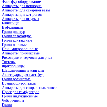
Фаст-фуд оборудование
Аппараты для попкорна
Аппараты для сахарной ваты
Аппараты для хот-догов
Аппараты для шаурмы
Блинницы
Вафельницы
Грили для кур
Грили саламандра
Грили контактные
Грили лавовые
Печи микроволновые
Аппараты пончиковые
Рисоварки и термосы для риса
Тостеры
Фритюрницы
Шашлычницы и мангалы
Аксессуары для фаст-фуд
Грили роликовые
Вращающиеся грили
Аппараты для спиральных чипсов
Пресс для гамбургеров
Грили индукционные
Чебуречницы
Грили