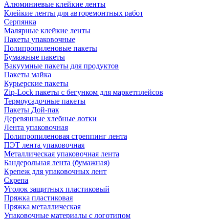
Алюминиевые клейкие ленты
Клейкие ленты для авторемонтных работ
Серпянка
Малярные клейкие ленты
Пакеты упаковочные
Полипропиленовые пакеты
Бумажные пакеты
Вакуумные пакеты для продуктов
Пакеты майка
Курьерские пакеты
Zip-Lock пакеты с бегунком для маркетплейсов
Термоусадочные пакеты
Пакеты Дой-пак
Деревянные хлебные лотки
Лента упаковочная
Полипропиленовая стреппинг лента
ПЭТ лента упаковочная
Металлическая упаковочная лента
Бандерольная лента (бумажная)
Крепеж для упаковочных лент
Скрепа
Уголок защитных пластиковый
Пряжка пластиковая
Пряжка металлическая
Упаковочные материалы с логотипом