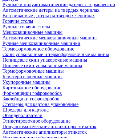
Ручные и полуавтоматические датеры с термолентой
Автоматические датеры на твердых чернилах
Встраиваемые датеры на твердых чернилах
Горячие столы
Ручные горячие столы
Мешкозашивочные машины
Автоматические мешкозашивочные машины
Ручные мешкозашивочные машинки
Термоформовочное оборудование
Скин-упаковочные и термоформовочные машины
Непищевые скин упаковочные машины
Пищевые скин упаковочные машины
Термоформовочные машины
Блистер-сварочные машины
Укупорочные машины
Картонажное оборудование
Формовщики гофрокоробов
Заклейщики гофрокоробов
Степлеры для картона упаковочные
Шредеры для картона
Обандероливатели
Этикетировочное оборудование
Полуавтоматические аппликаторы этикеток
Автоматические аппликаторы этикеток
Инспекционное оборудование