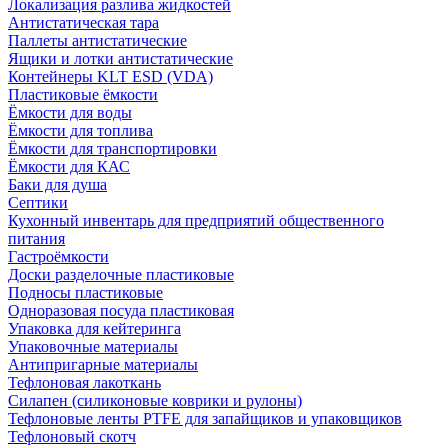
Локализация разлива жидкостей
Антистатическая тара
Паллеты антистатические
Ящики и лотки антистатические
Контейнеры KLT ESD (VDA)
Пластиковые ёмкости
Ёмкости для воды
Ёмкости для топлива
Ёмкости для транспортировки
Ёмкости для КАС
Баки для душа
Септики
Кухонный инвентарь для предприятий общественного
питания
Гастроёмкости
Доски разделочные пластиковые
Подносы пластиковые
Одноразовая посуда пластиковая
Упаковка для кейтеринга
Упаковочные материалы
Антипригарные материалы
Тефлоновая лакоткань
Силапен (силиконовые коврики и рулоны)
Тефлоновые ленты PTFE для запайщиков и упаковщиков
Тефлоновый скотч