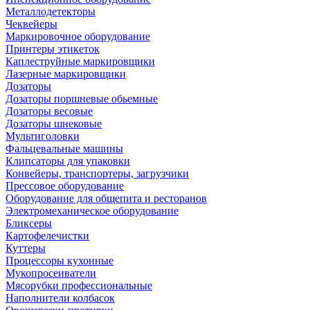
Металлодетекторы
Чеквейеры
Маркировочное оборудование
Принтеры этикеток
Каплеструйные маркировщики
Лазерные маркировщики
Дозаторы
Дозаторы поршневые обьемные
Дозаторы весовые
Дозаторы шнековые
Мультиголовки
Фальцевальные машины
Клипсаторы для упаковки
Конвейеры, транспортеры, загрузчики
Прессовое оборудование
Оборудование для общепита и ресторанов
Электромеханическое оборудование
Бликсеры
Картофелечистки
Куттеры
Процессоры кухонные
Мукопросеиватели
Мясорубки профессиональные
Наполнители колбасок