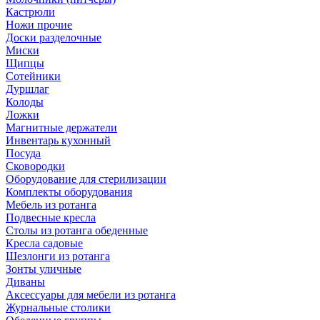
Кастрюли
Ножи прочие
Доски разделочные
Миски
Щипцы
Сотейники
Дуршлаг
Колоды
Ложки
Магнитные держатели
Инвентарь кухонный
Посуда
Сковородки
Оборудование для стерилизации
Комплекты оборудования
Мебель из ротанга
Подвесные кресла
Столы из ротанга обеденные
Кресла садовые
Шезлонги из ротанга
Зонты уличные
Диваны
Аксессуары для мебели из ротанга
Журнальные столики