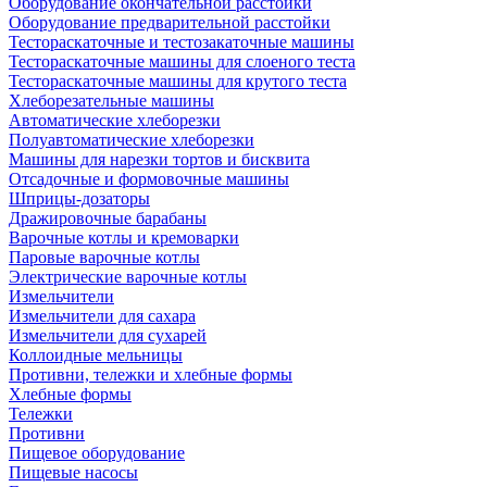
Оборудование окончательной расстойки
Оборудование предварительной расстойки
Тестораскаточные и тестозакаточные машины
Тестораскаточные машины для слоеного теста
Тестораскаточные машины для крутого теста
Хлеборезательные машины
Автоматические хлеборезки
Полуавтоматические хлеборезки
Машины для нарезки тортов и бисквита
Отсадочные и формовочные машины
Шприцы-дозаторы
Дражировочные барабаны
Варочные котлы и кремоварки
Паровые варочные котлы
Электрические варочные котлы
Измельчители
Измельчители для сахара
Измельчители для сухарей
Коллоидные мельницы
Противни, тележки и хлебные формы
Хлебные формы
Тележки
Противни
Пищевое оборудование
Пищевые насосы