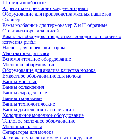
Шприцы колбасные
Агрегат компрессорно-конденсаторный
Оборудование для производства мясных паштетов
Слайсеры
Рамы колбасные для термокамер Z и H-образные
Стерилизаторы для ножей
Комплект оборудования для цеха холодного и горячего
копчения рыбы
Насосы для перекачки фарша
Маринаторы для мяса
Вспомогательное оборудование
Молочное оборудование
Оборудование для анализа качества молока
Емкостное оборудование для молока
Ванны моечные
Ванны охлаждения
Ванны сыродельные
Ванны творожные
Ванны технологические
Ванны длительной пастеризации
Холодильное молочное оборудование
Тепловое молочное оборудование
Молочные насосы
Сепараторы для молока
Фасовка и упаковка молочных продуктов