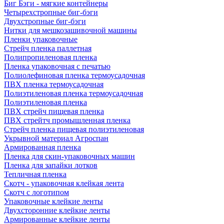
Биг Бэги - мягкие контейнеры
Четырехстропные биг-бэги
Двухстропные биг-бэги
Нитки для мешкозашивочной машины
Пленки упаковочные
Стрейч пленка паллетная
Полипропиленовая пленка
Пленка упаковочная с печатью
Полиолефиновая пленка термоусадочная
ПВХ пленка термоусадочная
Полиэтиленовая пленка термоусадочная
Полиэтиленовая пленка
ПВХ стрейч пищевая пленка
ПВХ стрейтч промышленная пленка
Стрейч пленка пищевая полиэтиленовая
Укрывной материал Агроспан
Армированная пленка
Пленка для скин-упаковочных машин
Пленка для запайки лотков
Тепличная пленка
Скотч - упаковочная клейкая лента
Скотч с логотипом
Упаковочные клейкие ленты
Двухсторонние клейкие ленты
Армированные клейкие ленты