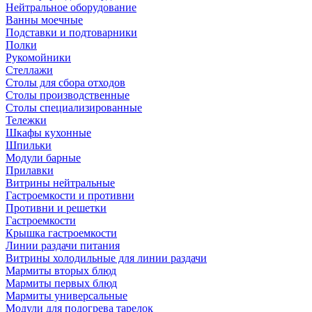
Нейтральное оборудование
Ванны моечные
Подставки и подтоварники
Полки
Рукомойники
Стеллажи
Столы для сбора отходов
Столы производственные
Столы специализированные
Тележки
Шкафы кухонные
Шпильки
Модули барные
Прилавки
Витрины нейтральные
Гастроемкости и противни
Противни и решетки
Гастроемкости
Крышка гастроемкости
Линии раздачи питания
Витрины холодильные для линии раздачи
Мармиты вторых блюд
Мармиты первых блюд
Мармиты универсальные
Модули для подогрева тарелок