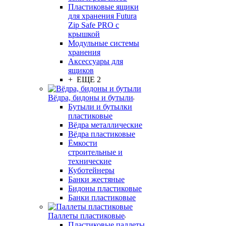
Пластиковые ящики
для хранения Futura
Zip Safe PRO с
крышкой
Модульные системы
хранения
Аксессуары для
ящиков
+ ЕЩЕ 2
Вёдра, бидоны и бутыли
Бутыли и бутылки
пластиковые
Вёдра металлические
Вёдра пластиковые
Ёмкости
строительные и
технические
Куботейнеры
Банки жестяные
Бидоны пластиковые
Банки пластиковые
Паллеты пластиковые
Пластиковые паллеты