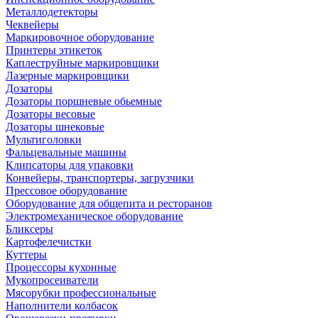
Металлодетекторы
Чеквейеры
Маркировочное оборудование
Принтеры этикеток
Каплеструйные маркировщики
Лазерные маркировщики
Дозаторы
Дозаторы поршневые обьемные
Дозаторы весовые
Дозаторы шнековые
Мультиголовки
Фальцевальные машины
Клипсаторы для упаковки
Конвейеры, транспортеры, загрузчики
Прессовое оборудование
Оборудование для общепита и ресторанов
Электромеханическое оборудование
Бликсеры
Картофелечистки
Куттеры
Процессоры кухонные
Мукопросеиватели
Мясорубки профессиональные
Наполнители колбасок