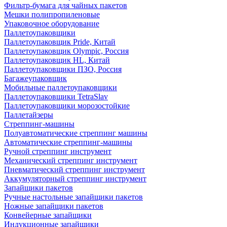
Фильтр-бумага для чайных пакетов
Мешки полипропиленовые
Упаковочное оборудование
Паллетоупаковщики
Паллетоупаковщик Pride, Китай
Паллетоупаковщик Olympic, Россия
Паллетоупаковщик HL, Китай
Паллетоупаковщики ПЗО, Россия
Багажеупаковщик
Мобильные паллетоупаковщики
Паллетоупаковщики TetraSlav
Паллетоупаковщики морозостойкие
Паллетайзеры
Стреппинг-машины
Полуавтоматические стреппинг машины
Автоматические стреппинг-машины
Ручной стреппинг инструмент
Механический стреппинг инструмент
Пневматический стреппинг инструмент
Аккумуляторный стреппинг инструмент
Запайщики пакетов
Ручные настольные запайщики пакетов
Ножные запайщики пакетов
Конвейерные запайщики
Индукционные запайщики