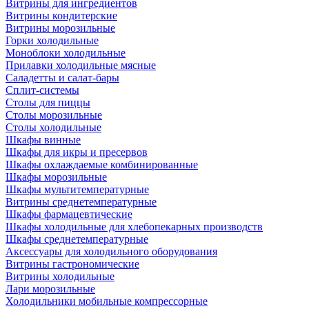
Витрины для ингредиентов
Витрины кондитерские
Витрины морозильные
Горки холодильные
Моноблоки холодильные
Прилавки холодильные мясные
Саладетты и салат-бары
Сплит-системы
Столы для пиццы
Столы морозильные
Столы холодильные
Шкафы винные
Шкафы для икры и пресервов
Шкафы охлаждаемые комбинированные
Шкафы морозильные
Шкафы мультитемпературные
Витрины среднетемпературные
Шкафы фармацевтические
Шкафы холодильные для хлебопекарных производств
Шкафы среднетемпературные
Аксессуары для холодильного оборудования
Витрины гастрономические
Витрины холодильные
Лари морозильные
Холодильники мобильные компрессорные