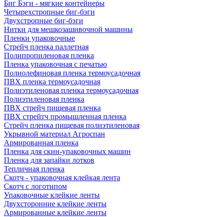
Биг Бэги - мягкие контейнеры
Четырехстропные биг-бэги
Двухстропные биг-бэги
Нитки для мешкозашивочной машины
Пленки упаковочные
Стрейч пленка паллетная
Полипропиленовая пленка
Пленка упаковочная с печатью
Полиолефиновая пленка термоусадочная
ПВХ пленка термоусадочная
Полиэтиленовая пленка термоусадочная
Полиэтиленовая пленка
ПВХ стрейч пищевая пленка
ПВХ стрейтч промышленная пленка
Стрейч пленка пищевая полиэтиленовая
Укрывной материал Агроспан
Армированная пленка
Пленка для скин-упаковочных машин
Пленка для запайки лотков
Тепличная пленка
Скотч - упаковочная клейкая лента
Скотч с логотипом
Упаковочные клейкие ленты
Двухсторонние клейкие ленты
Армированные клейкие ленты