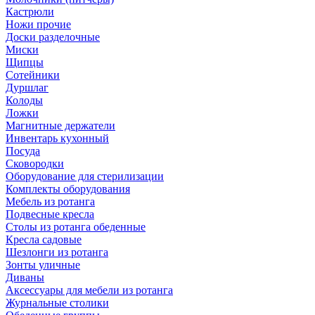
Кастрюли
Ножи прочие
Доски разделочные
Миски
Щипцы
Сотейники
Дуршлаг
Колоды
Ложки
Магнитные держатели
Инвентарь кухонный
Посуда
Сковородки
Оборудование для стерилизации
Комплекты оборудования
Мебель из ротанга
Подвесные кресла
Столы из ротанга обеденные
Кресла садовые
Шезлонги из ротанга
Зонты уличные
Диваны
Аксессуары для мебели из ротанга
Журнальные столики