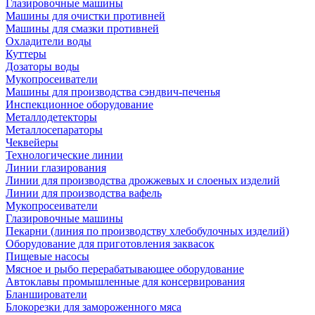
Глазировочные машины
Машины для очистки противней
Машины для смазки противней
Охладители воды
Куттеры
Дозаторы воды
Мукопросеиватели
Машины для производства сэндвич-печенья
Инспекционное оборудование
Металлодетекторы
Металлосепараторы
Чеквейеры
Технологические линии
Линии глазирования
Линии для производства дрожжевых и слоеных изделий
Линии для производства вафель
Мукопросеиватели
Глазировочные машины
Пекарни (линия по производству хлебобулочных изделий)
Оборудование для приготовления заквасок
Пищевые насосы
Мясное и рыбо перерабатывающее оборудование
Автоклавы промышленные для консервирования
Бланширователи
Блокорезки для замороженного мяса