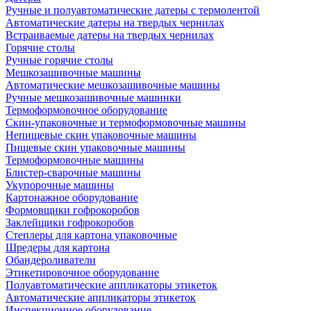
Ручные и полуавтоматические датеры с термолентой
Автоматические датеры на твердых чернилах
Встраиваемые датеры на твердых чернилах
Горячие столы
Ручные горячие столы
Мешкозашивочные машины
Автоматические мешкозашивочные машины
Ручные мешкозашивочные машинки
Термоформовочное оборудование
Скин-упаковочные и термоформовочные машины
Непищевые скин упаковочные машины
Пищевые скин упаковочные машины
Термоформовочные машины
Блистер-сварочные машины
Укупорочные машины
Картонажное оборудование
Формовщики гофрокоробов
Заклейщики гофрокоробов
Степлеры для картона упаковочные
Шредеры для картона
Обандероливатели
Этикетировочное оборудование
Полуавтоматические аппликаторы этикеток
Автоматические аппликаторы этикеток
Инспекционное оборудование