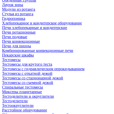
Обеденные группы
Лаунж зоны
Модули из ротанга
Стулья из ротанга
Гидропоника
Хлебопекарное и кондитерское оборудование
Печи хлебопекарные и кондитерские
Печи ротационные
Печи подовые
Печи конвекционные
Печи для пиццы
Комбинированные конвекционные печи
Пекарские шкафы
Тестомесы
Тестомесы для крутого теста
Тестомесы с гидравлическим опрокидыванием
Тестомесы с откатной дежой
Тестомесы со стационарной дежой
Тестомесы со съемной дежой
Спиральные тестомесы
Миксеры планетарные
Тестоделители и округлители
Тестоделители
Тестоокруглители
Расстойное оборудование