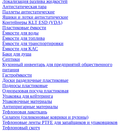
Локализация разлива жидкостей
Антистатическая тара
Паллеты антистатические
Ящики и лотки антистатические
Контейнеры KLT ESD (VDA)
Пластиковые ёмкости
Ёмкости для воды
Ёмкости для топлива
Ёмкости для транспортировки
Ёмкости для КАС
Баки для душа
Септики
Кухонный инвентарь для предприятий общественного
питания
Гастроёмкости
Доски разделочные пластиковые
Подносы пластиковые
Одноразовая посуда пластиковая
Упаковка для кейтеринга
Упаковочные материалы
Антипригарные материалы
Тефлоновая лакоткань
Силапен (силиконовые коврики и рулоны)
Тефлоновые ленты PTFE для запайщиков и упаковщиков
Тефлоновый скотч