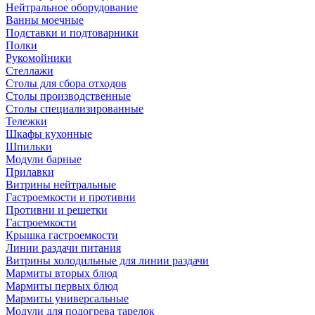
Нейтральное оборудование
Ванны моечные
Подставки и подтоварники
Полки
Рукомойники
Стеллажи
Столы для сбора отходов
Столы производственные
Столы специализированные
Тележки
Шкафы кухонные
Шпильки
Модули барные
Прилавки
Витрины нейтральные
Гастроемкости и противни
Противни и решетки
Гастроемкости
Крышка гастроемкости
Линии раздачи питания
Витрины холодильные для линии раздачи
Мармиты вторых блюд
Мармиты первых блюд
Мармиты универсальные
Модули для подогрева тарелок