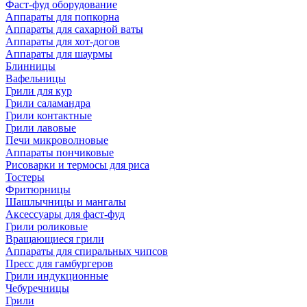
Фаст-фуд оборудование
Аппараты для попкорна
Аппараты для сахарной ваты
Аппараты для хот-догов
Аппараты для шаурмы
Блинницы
Вафельницы
Грили для кур
Грили саламандра
Грили контактные
Грили лавовые
Печи микроволновые
Аппараты пончиковые
Рисоварки и термосы для риса
Тостеры
Фритюрницы
Шашлычницы и мангалы
Аксессуары для фаст-фуд
Грили роликовые
Вращающиеся грили
Аппараты для спиральных чипсов
Пресс для гамбургеров
Грили индукционные
Чебуречницы
Грили