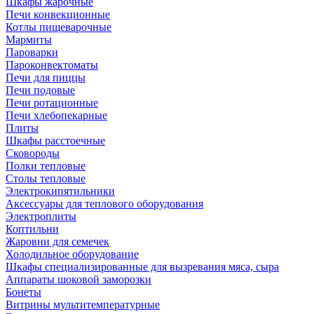
Шкафы жарочные
Печи конвекционные
Котлы пищеварочные
Мармиты
Пароварки
Пароконвектоматы
Печи для пиццы
Печи подовые
Печи ротационные
Печи хлебопекарные
Плиты
Шкафы расстоечные
Сковороды
Полки тепловые
Столы тепловые
Электрокипятильники
Аксессуары для теплового оборудования
Электроплиты
Коптильни
Жаровни для семечек
Холодильное оборудование
Шкафы специализированные для вызревания мяса, сыра
Аппараты шоковой заморозки
Бонеты
Витрины мультитемпературные