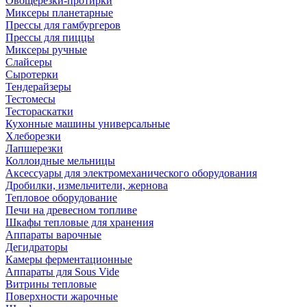
Овощерезки-протирки
Миксеры планетарные
Прессы для гамбургеров
Прессы для пиццы
Миксеры ручные
Слайсеры
Сыротерки
Тендерайзеры
Тестомесы
Тестораскатки
Кухонные машины универсальные
Хлеборезки
Лапшерезки
Коллоидные мельницы
Аксессуары для электромеханического оборудования
Дробилки, измельчители, жернова
Тепловое оборудование
Печи на древесном топливе
Шкафы тепловые для хранения
Аппараты варочные
Дегидраторы
Камеры ферментационные
Аппараты для Sous Vide
Витрины тепловые
Поверхности жарочные