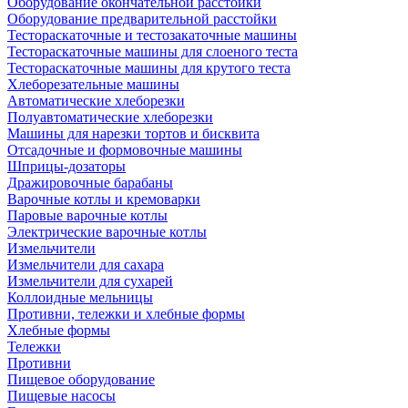
Оборудование окончательной расстойки
Оборудование предварительной расстойки
Тестораскаточные и тестозакаточные машины
Тестораскаточные машины для слоеного теста
Тестораскаточные машины для крутого теста
Хлеборезательные машины
Автоматические хлеборезки
Полуавтоматические хлеборезки
Машины для нарезки тортов и бисквита
Отсадочные и формовочные машины
Шприцы-дозаторы
Дражировочные барабаны
Варочные котлы и кремоварки
Паровые варочные котлы
Электрические варочные котлы
Измельчители
Измельчители для сахара
Измельчители для сухарей
Коллоидные мельницы
Противни, тележки и хлебные формы
Хлебные формы
Тележки
Противни
Пищевое оборудование
Пищевые насосы