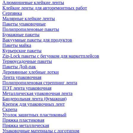
Алюминиевые клейкие ленты
Клейкие ленты для авторемонтных работ
Серпянка
Малярные клейкие ленты
Пакеты упаковочные
Полипропиленовые пакеты
Бумажные пакеты
Вакуумные пакеты для продуктов
Пакеты майка
Курьерские пакеты
Zip-Lock пакеты с бегунком для маркетплейсов
Термоусадочные пакеты
Пакеты Дой-пак
Деревянные хлебные лотки
Лента упаковочная
Полипропиленовая стреппинг лента
ПЭТ лента упаковочная
Металлическая упаковочная лента
Бандерольная лента (бумажная)
Крепеж для упаковочных лент
Скрепа
Уголок защитных пластиковый
Пряжка пластиковая
Пряжка металлическая
Упаковочные материалы с логотипом