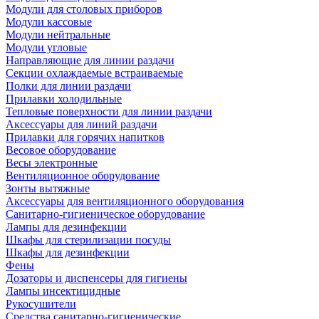
Модули для столовых приборов
Модули кассовые
Модули нейтральные
Модули угловые
Направляющие для линии раздачи
Секции охлаждаемые встраиваемые
Полки для линии раздачи
Прилавки холодильные
Тепловые поверхности для линии раздачи
Аксессуары для линий раздачи
Прилавки для горячих напитков
Весовое оборудование
Весы электронные
Вентиляционное оборудование
Зонты вытяжные
Аксессуары для вентиляционного оборудования
Санитарно-гигиеническое оборудование
Лампы для дезинфекции
Шкафы для стерилизации посуды
Шкафы для дезинфекции
Фены
Дозаторы и диспенсеры для гигиены
Лампы инсектицидные
Рукосушители
Средства санитарно-гигиенические