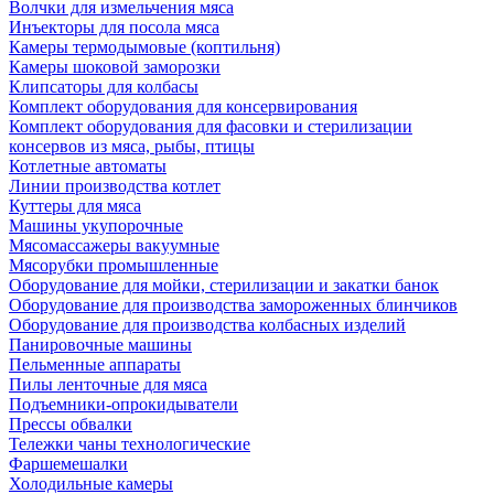
Волчки для измельчения мяса
Инъекторы для посола мяса
Камеры термодымовые (коптильня)
Камеры шоковой заморозки
Клипсаторы для колбасы
Комплект оборудования для консервирования
Комплект оборудования для фасовки и стерилизации
консервов из мяса, рыбы, птицы
Котлетные автоматы
Линии производства котлет
Куттеры для мяса
Машины укупорочные
Мясомассажеры вакуумные
Мясорубки промышленные
Оборудование для мойки, стерилизации и закатки банок
Оборудование для производства замороженных блинчиков
Оборудование для производства колбасных изделий
Панировочные машины
Пельменные аппараты
Пилы ленточные для мяса
Подъемники-опрокидыватели
Прессы обвалки
Тележки чаны технологические
Фаршемешалки
Холодильные камеры