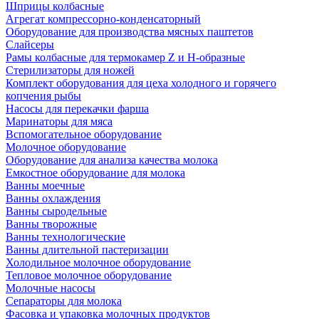
Шприцы колбасные
Агрегат компрессорно-конденсаторный
Оборудование для производства мясных паштетов
Слайсеры
Рамы колбасные для термокамер Z и H-образные
Стерилизаторы для ножей
Комплект оборудования для цеха холодного и горячего
копчения рыбы
Насосы для перекачки фарша
Маринаторы для мяса
Вспомогательное оборудование
Молочное оборудование
Оборудование для анализа качества молока
Емкостное оборудование для молока
Ванны моечные
Ванны охлаждения
Ванны сыродельные
Ванны творожные
Ванны технологические
Ванны длительной пастеризации
Холодильное молочное оборудование
Тепловое молочное оборудование
Молочные насосы
Сепараторы для молока
Фасовка и упаковка молочных продуктов