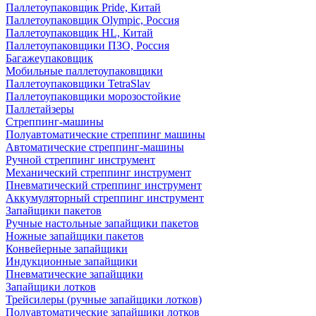
Паллетоупаковщик Pride, Китай
Паллетоупаковщик Olympic, Россия
Паллетоупаковщик HL, Китай
Паллетоупаковщики ПЗО, Россия
Багажеупаковщик
Мобильные паллетоупаковщики
Паллетоупаковщики TetraSlav
Паллетоупаковщики морозостойкие
Паллетайзеры
Стреппинг-машины
Полуавтоматические стреппинг машины
Автоматические стреппинг-машины
Ручной стреппинг инструмент
Механический стреппинг инструмент
Пневматический стреппинг инструмент
Аккумуляторный стреппинг инструмент
Запайщики пакетов
Ручные настольные запайщики пакетов
Ножные запайщики пакетов
Конвейерные запайщики
Индукционные запайщики
Пневматические запайщики
Запайщики лотков
Трейсилеры (ручные запайщики лотков)
Полуавтоматические запайщики лотков