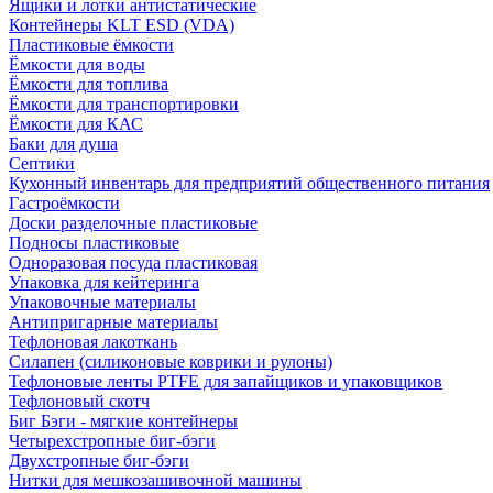
Ящики и лотки антистатические
Контейнеры KLT ESD (VDA)
Пластиковые ёмкости
Ёмкости для воды
Ёмкости для топлива
Ёмкости для транспортировки
Ёмкости для КАС
Баки для душа
Септики
Кухонный инвентарь для предприятий общественного питания
Гастроёмкости
Доски разделочные пластиковые
Подносы пластиковые
Одноразовая посуда пластиковая
Упаковка для кейтеринга
Упаковочные материалы
Антипригарные материалы
Тефлоновая лакоткань
Силапен (силиконовые коврики и рулоны)
Тефлоновые ленты PTFE для запайщиков и упаковщиков
Тефлоновый скотч
Биг Бэги - мягкие контейнеры
Четырехстропные биг-бэги
Двухстропные биг-бэги
Нитки для мешкозашивочной машины