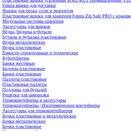
Пластиковые ящики усиленные R/RL-KLT промышленные VD
Futura ящики для доставки
Ящики для песка, соли и реагентов
Пластиковые ящики для хранения Futura Zip Safe PRO с крышк
Модульные системы хранения
Аксессуары для ящиков
Вёдра, бидоны и бутыли
Бутыли и бутылки пластиковые
Вёдра металлические
Вёдра пластиковые
Ёмкости строительные и технические
Куботейнеры
Банки жестяные
Бидоны пластиковые
Банки пластиковые
Паллеты пластиковые
Пластиковые паллеты
Поддоны для бутылей
Решётки для заморозки
Термоконтейнеры и аксессуары
Термоконтейнеры | Изотермические контейнеры
Аксессуары для термоконтейнеров
Бочки пластиковые и металлические
Бочки металлические
Бочки пластиковые