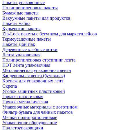
Пакеты упаковочные
Полипропиленовые пакеты
Бумажные пакеты
Вакуумные пакеты для продуктов
Пакеты майка
Курьерские пакеты
Zip-Lock пакеты с бегунком для маркетплейсов
Термоусадочные пакеты
Пакеты Дой-пак
Деревянные хлебные лотки
Лента упаковочная
Полипропиленовая стреппинг лента
ПЭТ лента упаковочная
Металлическая упаковочная лента
Бандерольная лента (бумажная)
Крепеж для упаковочных лент
Скрепа
Уголок защитных пластиковый
Пряжка пластиковая
Пряжка металлическая
Упаковочные материалы с логотипом
Фильтр-бумага для чайных пакетов
Мешки полипропиленовые
Упаковочное оборудование
Паллетоупаковщики