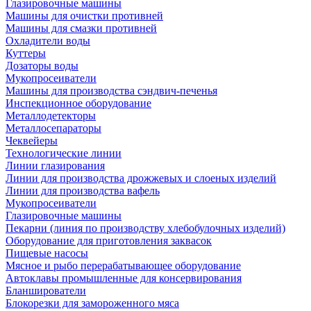
Глазировочные машины
Машины для очистки противней
Машины для смазки противней
Охладители воды
Куттеры
Дозаторы воды
Мукопросеиватели
Машины для производства сэндвич-печенья
Инспекционное оборудование
Металлодетекторы
Металлосепараторы
Чеквейеры
Технологические линии
Линии глазирования
Линии для производства дрожжевых и слоеных изделий
Линии для производства вафель
Мукопросеиватели
Глазировочные машины
Пекарни (линия по производству хлебобулочных изделий)
Оборудование для приготовления заквасок
Пищевые насосы
Мясное и рыбо перерабатывающее оборудование
Автоклавы промышленные для консервирования
Бланширователи
Блокорезки для замороженного мяса