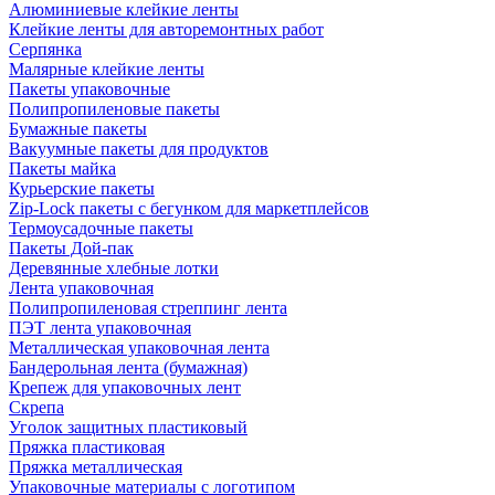
Алюминиевые клейкие ленты
Клейкие ленты для авторемонтных работ
Серпянка
Малярные клейкие ленты
Пакеты упаковочные
Полипропиленовые пакеты
Бумажные пакеты
Вакуумные пакеты для продуктов
Пакеты майка
Курьерские пакеты
Zip-Lock пакеты с бегунком для маркетплейсов
Термоусадочные пакеты
Пакеты Дой-пак
Деревянные хлебные лотки
Лента упаковочная
Полипропиленовая стреппинг лента
ПЭТ лента упаковочная
Металлическая упаковочная лента
Бандерольная лента (бумажная)
Крепеж для упаковочных лент
Скрепа
Уголок защитных пластиковый
Пряжка пластиковая
Пряжка металлическая
Упаковочные материалы с логотипом