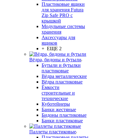
Пластиковые ящики
для хранения Futura
Zip Safe PRO с
крышкой
Модульные системы
хранения
Аксессуары для
ящиков
+ ЕЩЕ 2
Вёдра, бидоны и бутыли
Бутыли и бутылки
пластиковые
Вёдра металлические
Вёдра пластиковые
Ёмкости
строительные и
технические
Куботейнеры
Банки жестяные
Бидоны пластиковые
Банки пластиковые
Паллеты пластиковые
Пластиковые паллеты