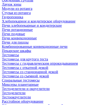
Обеденные группы
Лаунж зоны
Модули из ротанга
Стулья из ротанга
Гидропоника
Хлебопекарное и кондитерское оборудование
Печи хлебопекарные и кондитерские
Печи ротационные
Печи подовые
Печи конвекционные
Печи для пиццы
Комбинированные конвекционные печи
Пекарские шкафы
Тестомесы
Тестомесы для крутого теста
Тестомесы с гидравлическим опрокидыванием
Тестомесы с откатной дежой
Тестомесы со стационарной дежой
Тестомесы со съемной дежой
Спиральные тестомесы
Миксеры планетарные
Тестоделители и округлители
Тестоделители
Тестоокруглители
Расстойное оборудование