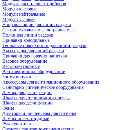
Модули для столовых приборов
Модули кассовые
Модули нейтральные
Модули угловые
Направляющие для линии раздачи
Секции охлаждаемые встраиваемые
Полки для линии раздачи
Прилавки холодильные
Тепловые поверхности для линии раздачи
Аксессуары для линий раздачи
Прилавки для горячих напитков
Весовое оборудование
Весы электронные
Вентиляционное оборудование
Зонты вытяжные
Аксессуары для вентиляционного оборудования
Санитарно-гигиеническое оборудование
Лампы для дезинфекции
Шкафы для стерилизации посуды
Шкафы для дезинфекции
Фены
Дозаторы и диспенсеры для гигиены
Лампы инсектицидные
Рукосушители
Средства санитарно-гигиенические