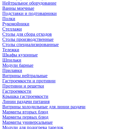
Нейтральное оборудование
Ванны моечные
Подставки и подтоварники
Полки
Рукомойники
Стеллажи
Столы для сбора отходов
Столы производственные
Столы специализированные
Тележки
Шкафы кухонные
Шпильки
Модули барные
Прилавки
Витрины нейтральные
Гастроемкости и противни
Противни и решетки
Гастроемкости
Крышка гастроемкости
Линии раздачи питания
Витрины холодильные для линии раздачи
Мармиты вторых блюд
Мармиты первых блюд
Мармиты универсальные
Модули для подогрева тарелок