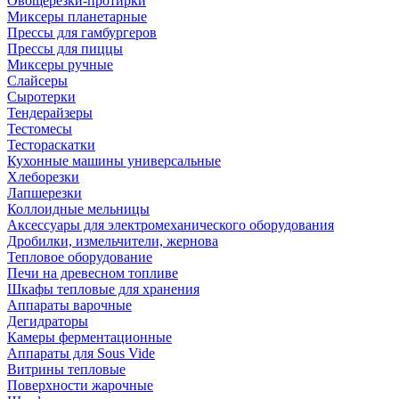
Овощерезки-протирки
Миксеры планетарные
Прессы для гамбургеров
Прессы для пиццы
Миксеры ручные
Слайсеры
Сыротерки
Тендерайзеры
Тестомесы
Тестораскатки
Кухонные машины универсальные
Хлеборезки
Лапшерезки
Коллоидные мельницы
Аксессуары для электромеханического оборудования
Дробилки, измельчители, жернова
Тепловое оборудование
Печи на древесном топливе
Шкафы тепловые для хранения
Аппараты варочные
Дегидраторы
Камеры ферментационные
Аппараты для Sous Vide
Витрины тепловые
Поверхности жарочные