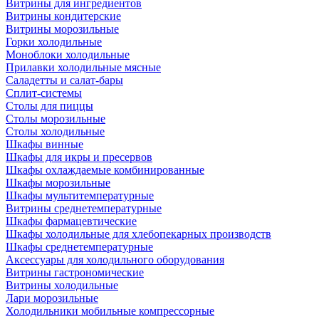
Витрины для ингредиентов
Витрины кондитерские
Витрины морозильные
Горки холодильные
Моноблоки холодильные
Прилавки холодильные мясные
Саладетты и салат-бары
Сплит-системы
Столы для пиццы
Столы морозильные
Столы холодильные
Шкафы винные
Шкафы для икры и пресервов
Шкафы охлаждаемые комбинированные
Шкафы морозильные
Шкафы мультитемпературные
Витрины среднетемпературные
Шкафы фармацевтические
Шкафы холодильные для хлебопекарных производств
Шкафы среднетемпературные
Аксессуары для холодильного оборудования
Витрины гастрономические
Витрины холодильные
Лари морозильные
Холодильники мобильные компрессорные