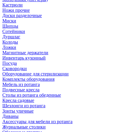
Кастрюли
Ножи прочие
Доски разделочные
Миски
Щипцы
Сотейники
Дуршлаг
Колоды
Ложки
Магнитные держатели
Инвентарь кухонный
Посуда
Сковородки
Оборудование для стерилизации
Комплекты оборудования
Мебель из ротанга
Подвесные кресла
Столы из ротанга обеденные
Кресла садовые
Шезлонги из ротанга
Зонты уличные
Диваны
Аксессуары для мебели из ротанга
Журнальные столики