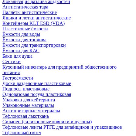
Локализация разлива жидкостей
Антистатическая тара
Паллеты антистатические
Ящики и лотки антистатические
Контейнеры KLT ESD (VDA)
Пластиковые ёмкости
Ёмкости для воды
Ёмкости для топлива
Ёмкости для транспортировки
Ёмкости для КАС
Баки для душа
Септики
Кухонный инвентарь для предприятий общественного
питания
Гастроёмкости
Доски разделочные пластиковые
Подносы пластиковые
Одноразовая посуда пластиковая
Упаковка для кейтеринга
Упаковочные материалы
Антипригарные материалы
Тефлоновая лакоткань
Силапен (силиконовые коврики и рулоны)
Тефлоновые ленты PTFE для запайщиков и упаковщиков
Тефлоновый скотч