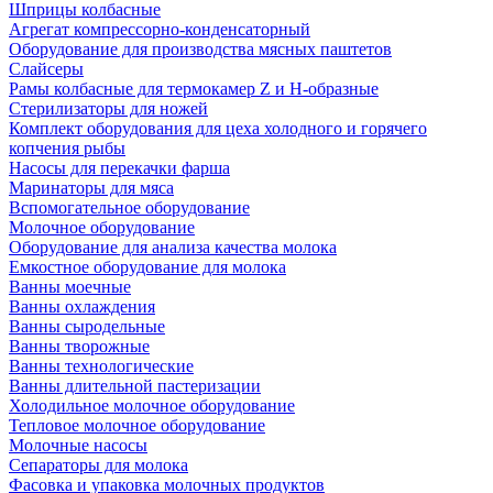
Шприцы колбасные
Агрегат компрессорно-конденсаторный
Оборудование для производства мясных паштетов
Слайсеры
Рамы колбасные для термокамер Z и H-образные
Стерилизаторы для ножей
Комплект оборудования для цеха холодного и горячего
копчения рыбы
Насосы для перекачки фарша
Маринаторы для мяса
Вспомогательное оборудование
Молочное оборудование
Оборудование для анализа качества молока
Емкостное оборудование для молока
Ванны моечные
Ванны охлаждения
Ванны сыродельные
Ванны творожные
Ванны технологические
Ванны длительной пастеризации
Холодильное молочное оборудование
Тепловое молочное оборудование
Молочные насосы
Сепараторы для молока
Фасовка и упаковка молочных продуктов