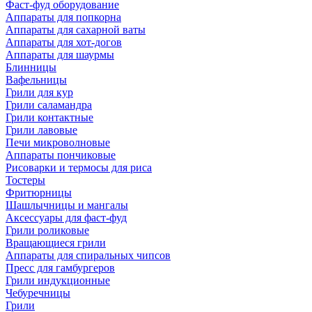
Фаст-фуд оборудование
Аппараты для попкорна
Аппараты для сахарной ваты
Аппараты для хот-догов
Аппараты для шаурмы
Блинницы
Вафельницы
Грили для кур
Грили саламандра
Грили контактные
Грили лавовые
Печи микроволновые
Аппараты пончиковые
Рисоварки и термосы для риса
Тостеры
Фритюрницы
Шашлычницы и мангалы
Аксессуары для фаст-фуд
Грили роликовые
Вращающиеся грили
Аппараты для спиральных чипсов
Пресс для гамбургеров
Грили индукционные
Чебуречницы
Грили