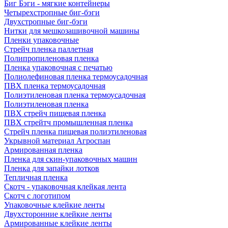
Биг Бэги - мягкие контейнеры
Четырехстропные биг-бэги
Двухстропные биг-бэги
Нитки для мешкозашивочной машины
Пленки упаковочные
Стрейч пленка паллетная
Полипропиленовая пленка
Пленка упаковочная с печатью
Полиолефиновая пленка термоусадочная
ПВХ пленка термоусадочная
Полиэтиленовая пленка термоусадочная
Полиэтиленовая пленка
ПВХ стрейч пищевая пленка
ПВХ стрейтч промышленная пленка
Стрейч пленка пищевая полиэтиленовая
Укрывной материал Агроспан
Армированная пленка
Пленка для скин-упаковочных машин
Пленка для запайки лотков
Тепличная пленка
Скотч - упаковочная клейкая лента
Скотч с логотипом
Упаковочные клейкие ленты
Двухсторонние клейкие ленты
Армированные клейкие ленты