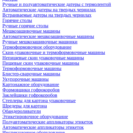
Ручные и полуавтоматические датеры с термолентой
Автоматические датеры на твердых чернилах
Встраиваемые датеры на твердых чернилах
Горячие столы
Ручные горячие столы
Мешкозашивочные машины
Автоматические мешкозашивочные машины
Ручные мешкозашивочные машинки
Термоформовочное оборудование
Скин-упаковочные и термоформовочные машины
Непищевые скин упаковочные машины
Пищевые скин упаковочные машины
Термоформовочные машины
Блистер-сварочные машины
Укупорочные машины
Картонажное оборудование
Формовщики гофрокоробов
Заклейщики гофрокоробов
Степлеры для картона упаковочные
Шредеры для картона
Обандероливатели
Этикетировочное оборудование
Полуавтоматические аппликаторы этикеток
Автоматические аппликаторы этикеток
Инспекционное оборудование