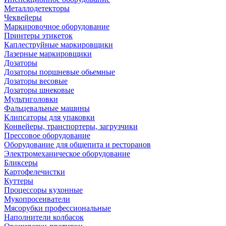
Металлодетекторы
Чеквейеры
Маркировочное оборудование
Принтеры этикеток
Каплеструйные маркировщики
Лазерные маркировщики
Дозаторы
Дозаторы поршневые обьемные
Дозаторы весовые
Дозаторы шнековые
Мультиголовки
Фальцевальные машины
Клипсаторы для упаковки
Конвейеры, транспортеры, загрузчики
Прессовое оборудование
Оборудование для общепита и ресторанов
Электромеханическое оборудование
Бликсеры
Картофелечистки
Куттеры
Процессоры кухонные
Мукопросеиватели
Мясорубки профессиональные
Наполнители колбасок