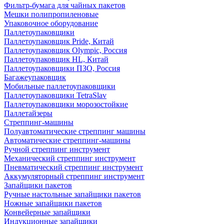
Фильтр-бумага для чайных пакетов
Мешки полипропиленовые
Упаковочное оборудование
Паллетоупаковщики
Паллетоупаковщик Pride, Китай
Паллетоупаковщик Olympic, Россия
Паллетоупаковщик HL, Китай
Паллетоупаковщики ПЗО, Россия
Багажеупаковщик
Мобильные паллетоупаковщики
Паллетоупаковщики TetraSlav
Паллетоупаковщики морозостойкие
Паллетайзеры
Стреппинг-машины
Полуавтоматические стреппинг машины
Автоматические стреппинг-машины
Ручной стреппинг инструмент
Механический стреппинг инструмент
Пневматический стреппинг инструмент
Аккумуляторный стреппинг инструмент
Запайщики пакетов
Ручные настольные запайщики пакетов
Ножные запайщики пакетов
Конвейерные запайщики
Индукционные запайщики