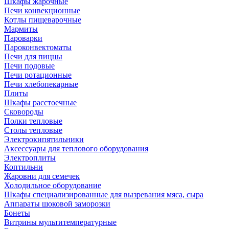
Шкафы жарочные
Печи конвекционные
Котлы пищеварочные
Мармиты
Пароварки
Пароконвектоматы
Печи для пиццы
Печи подовые
Печи ротационные
Печи хлебопекарные
Плиты
Шкафы расстоечные
Сковороды
Полки тепловые
Столы тепловые
Электрокипятильники
Аксессуары для теплового оборудования
Электроплиты
Коптильни
Жаровни для семечек
Холодильное оборудование
Шкафы специализированные для вызревания мяса, сыра
Аппараты шоковой заморозки
Бонеты
Витрины мультитемпературные