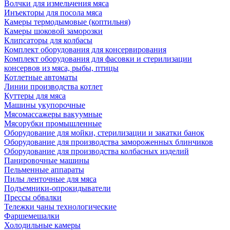
Волчки для измельчения мяса
Инъекторы для посола мяса
Камеры термодымовые (коптильня)
Камеры шоковой заморозки
Клипсаторы для колбасы
Комплект оборудования для консервирования
Комплект оборудования для фасовки и стерилизации
консервов из мяса, рыбы, птицы
Котлетные автоматы
Линии производства котлет
Куттеры для мяса
Машины укупорочные
Мясомассажеры вакуумные
Мясорубки промышленные
Оборудование для мойки, стерилизации и закатки банок
Оборудование для производства замороженных блинчиков
Оборудование для производства колбасных изделий
Панировочные машины
Пельменные аппараты
Пилы ленточные для мяса
Подъемники-опрокидыватели
Прессы обвалки
Тележки чаны технологические
Фаршемешалки
Холодильные камеры