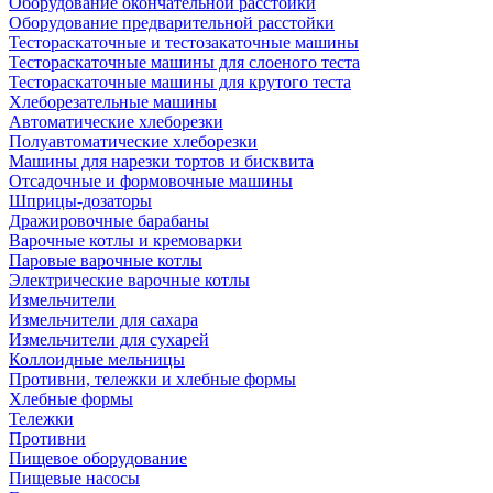
Оборудование окончательной расстойки
Оборудование предварительной расстойки
Тестораскаточные и тестозакаточные машины
Тестораскаточные машины для слоеного теста
Тестораскаточные машины для крутого теста
Хлеборезательные машины
Автоматические хлеборезки
Полуавтоматические хлеборезки
Машины для нарезки тортов и бисквита
Отсадочные и формовочные машины
Шприцы-дозаторы
Дражировочные барабаны
Варочные котлы и кремоварки
Паровые варочные котлы
Электрические варочные котлы
Измельчители
Измельчители для сахара
Измельчители для сухарей
Коллоидные мельницы
Противни, тележки и хлебные формы
Хлебные формы
Тележки
Противни
Пищевое оборудование
Пищевые насосы