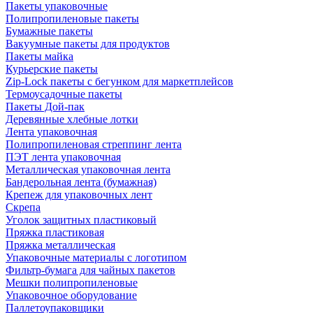
Пакеты упаковочные
Полипропиленовые пакеты
Бумажные пакеты
Вакуумные пакеты для продуктов
Пакеты майка
Курьерские пакеты
Zip-Lock пакеты с бегунком для маркетплейсов
Термоусадочные пакеты
Пакеты Дой-пак
Деревянные хлебные лотки
Лента упаковочная
Полипропиленовая стреппинг лента
ПЭТ лента упаковочная
Металлическая упаковочная лента
Бандерольная лента (бумажная)
Крепеж для упаковочных лент
Скрепа
Уголок защитных пластиковый
Пряжка пластиковая
Пряжка металлическая
Упаковочные материалы с логотипом
Фильтр-бумага для чайных пакетов
Мешки полипропиленовые
Упаковочное оборудование
Паллетоупаковщики