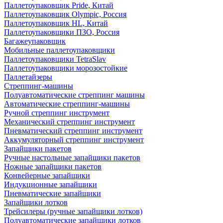
Паллетоупаковщик Pride, Китай
Паллетоупаковщик Olympic, Россия
Паллетоупаковщик HL, Китай
Паллетоупаковщики ПЗО, Россия
Багажеупаковщик
Мобильные паллетоупаковщики
Паллетоупаковщики TetraSlav
Паллетоупаковщики морозостойкие
Паллетайзеры
Стреппинг-машины
Полуавтоматические стреппинг машины
Автоматические стреппинг-машины
Ручной стреппинг инструмент
Механический стреппинг инструмент
Пневматический стреппинг инструмент
Аккумуляторный стреппинг инструмент
Запайщики пакетов
Ручные настольные запайщики пакетов
Ножные запайщики пакетов
Конвейерные запайщики
Индукционные запайщики
Пневматические запайщики
Запайщики лотков
Трейсилеры (ручные запайщики лотков)
Полуавтоматические запайщики лотков