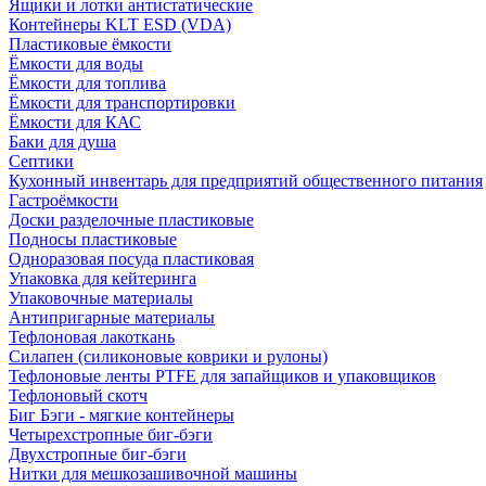
Ящики и лотки антистатические
Контейнеры KLT ESD (VDA)
Пластиковые ёмкости
Ёмкости для воды
Ёмкости для топлива
Ёмкости для транспортировки
Ёмкости для КАС
Баки для душа
Септики
Кухонный инвентарь для предприятий общественного питания
Гастроёмкости
Доски разделочные пластиковые
Подносы пластиковые
Одноразовая посуда пластиковая
Упаковка для кейтеринга
Упаковочные материалы
Антипригарные материалы
Тефлоновая лакоткань
Силапен (силиконовые коврики и рулоны)
Тефлоновые ленты PTFE для запайщиков и упаковщиков
Тефлоновый скотч
Биг Бэги - мягкие контейнеры
Четырехстропные биг-бэги
Двухстропные биг-бэги
Нитки для мешкозашивочной машины