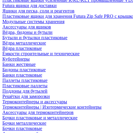
Пластиковые ящики усиленные R/RL-KLT промышленные VD
Futura ящики для доставки
Ящики для песка, соли и реагентов
Пластиковые ящики для хранения Futura Zip Safe PRO с крышк
Модульные системы хранения
Аксессуары для ящиков
Вёдра, бидоны и бутыли
Бутыли и бутылки пластиковые
Вёдра металлические
Вёдра пластиковые
Ёмкости строительные и технические
Куботейнеры
Банки жестяные
Бидоны пластиковые
Банки пластиковые
Паллеты пластиковые
Пластиковые паллеты
Поддоны для бутылей
Решётки для заморозки
Термоконтейнеры и аксессуары
Термоконтейнеры | Изотермические контейнеры
Аксессуары для термоконтейнеров
Бочки пластиковые и металлические
Бочки металлические
Бочки пластиковые