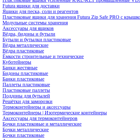
Пластиковые ящики усиленные R/RL-KLT промышленные VD
Futura ящики для доставки
Ящики для песка, соли и реагентов
Пластиковые ящики для хранения Futura Zip Safe PRO с крышк
Модульные системы хранения
Аксессуары для ящиков
Вёдра, бидоны и бутыли
Бутыли и бутылки пластиковые
Вёдра металлические
Вёдра пластиковые
Ёмкости строительные и технические
Куботейнеры
Банки жестяные
Бидоны пластиковые
Банки пластиковые
Паллеты пластиковые
Пластиковые паллеты
Поддоны для бутылей
Решётки для заморозки
Термоконтейнеры и аксессуары
Термоконтейнеры | Изотермические контейнеры
Аксессуары для термоконтейнеров
Бочки пластиковые и металлические
Бочки металлические
Бочки пластиковые