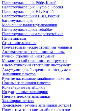
Паллетоупаковщик Pride, Китай
Паллетоупаковщик Olympic, Россия
Паллетоупаковщик HL, Китай
Паллетоупаковщики ПЗО, Россия
Багажеупаковщик
Мобильные паллетоупаковщики
Паллетоупаковщики TetraSlav
Паллетоупаковщики морозостойкие
Паллетайзеры
Стреппинг-машины
Полуавтоматические стреппинг машины
Автоматические стреппинг-машины
Ручной стреппинг инструмент
Механический стреппинг инструмент
Пневматический стреппинг инструмент
Аккумуляторный стреппинг инструмент
Запайщики пакетов
Ручные настольные запайщики пакетов
Ножные запайщики пакетов
Конвейерные запайщики
Индукционные запайщики
Пневматические запайщики
Запайщики лотков
Трейсилеры (ручные запайщики лотков)
Полуавтоматические запайщики лотков