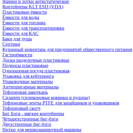
Ящики и лотки антистатические
Контейнеры KLT ESD (VDA)
Пластиковые ёмкости
Ёмкости для воды
Ёмкости для топлива
Ёмкости для транспортировки
Ёмкости для КАС
Баки для душа
Септики
Кухонный инвентарь для предприятий общественного питания
Гастроёмкости
Доски разделочные пластиковые
Подносы пластиковые
Одноразовая посуда пластиковая
Упаковка для кейтеринга
Упаковочные материалы
Антипригарные материалы
Тефлоновая лакоткань
Силапен (силиконовые коврики и рулоны)
Тефлоновые ленты PTFE для запайщиков и упаковщиков
Тефлоновый скотч
Биг Бэги - мягкие контейнеры
Четырехстропные биг-бэги
Двухстропные биг-бэги
Нитки для мешкозашивочной машины