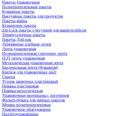
Пакеты упаковочные
Полипропиленовые пакеты
Бумажные пакеты
Вакуумные пакеты для продуктов
Пакеты майка
Курьерские пакеты
Zip-Lock пакеты с бегунком для маркетплейсов
Термоусадочные пакеты
Пакеты Дой-пак
Деревянные хлебные лотки
Лента упаковочная
Полипропиленовая стреппинг лента
ПЭТ лента упаковочная
Металлическая упаковочная лента
Бандерольная лента (бумажная)
Крепеж для упаковочных лент
Скрепа
Уголок защитных пластиковый
Пряжка пластиковая
Пряжка металлическая
Упаковочные материалы с логотипом
Фильтр-бумага для чайных пакетов
Мешки полипропиленовые
Упаковочное оборудование
Паллетоупаковщики