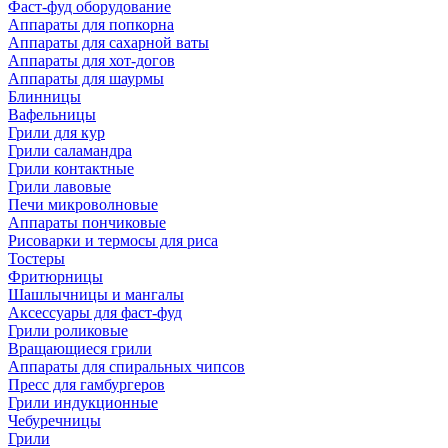
Фаст-фуд оборудование
Аппараты для попкорна
Аппараты для сахарной ваты
Аппараты для хот-догов
Аппараты для шаурмы
Блинницы
Вафельницы
Грили для кур
Грили саламандра
Грили контактные
Грили лавовые
Печи микроволновые
Аппараты пончиковые
Рисоварки и термосы для риса
Тостеры
Фритюрницы
Шашлычницы и мангалы
Аксессуары для фаст-фуд
Грили роликовые
Вращающиеся грили
Аппараты для спиральных чипсов
Пресс для гамбургеров
Грили индукционные
Чебуречницы
Грили