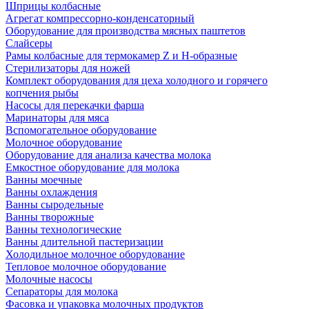
Шприцы колбасные
Агрегат компрессорно-конденсаторный
Оборудование для производства мясных паштетов
Слайсеры
Рамы колбасные для термокамер Z и H-образные
Стерилизаторы для ножей
Комплект оборудования для цеха холодного и горячего
копчения рыбы
Насосы для перекачки фарша
Маринаторы для мяса
Вспомогательное оборудование
Молочное оборудование
Оборудование для анализа качества молока
Емкостное оборудование для молока
Ванны моечные
Ванны охлаждения
Ванны сыродельные
Ванны творожные
Ванны технологические
Ванны длительной пастеризации
Холодильное молочное оборудование
Тепловое молочное оборудование
Молочные насосы
Сепараторы для молока
Фасовка и упаковка молочных продуктов