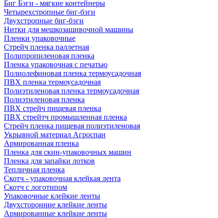
Биг Бэги - мягкие контейнеры
Четырехстропные биг-бэги
Двухстропные биг-бэги
Нитки для мешкозашивочной машины
Пленки упаковочные
Стрейч пленка паллетная
Полипропиленовая пленка
Пленка упаковочная с печатью
Полиолефиновая пленка термоусадочная
ПВХ пленка термоусадочная
Полиэтиленовая пленка термоусадочная
Полиэтиленовая пленка
ПВХ стрейч пищевая пленка
ПВХ стрейтч промышленная пленка
Стрейч пленка пищевая полиэтиленовая
Укрывной материал Агроспан
Армированная пленка
Пленка для скин-упаковочных машин
Пленка для запайки лотков
Тепличная пленка
Скотч - упаковочная клейкая лента
Скотч с логотипом
Упаковочные клейкие ленты
Двухсторонние клейкие ленты
Армированные клейкие ленты