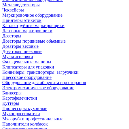
Металлодетекторы
Чеквейеры
Маркировочное оборудование
Принтеры этикеток
Каплеструйные маркировщики
Лазерные маркировщики
Дозаторы
Дозаторы поршневые обьемные
Дозаторы весовые
Дозаторы шнековые
Мультиголовки
Фальцевальные машины
Клипсаторы для упаковки
Конвейеры, транспортеры, загрузчики
Прессовое оборудование
Оборудование для общепита и ресторанов
Электромеханическое оборудование
Бликсеры
Картофелечистки
Куттеры
Процессоры кухонные
Мукопросеиватели
Мясорубки профессиональные
Наполнители колбасок