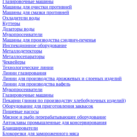
Глазировочные машины
Машины для очистки противней
Машины для смазки противней
Охладители воды
Куттеры
Дозаторы воды
Мукопросеиватели
Машины для производства сэндвич-печенья
Инспекционное оборудование
Металлодетекторы
Металлосепараторы
Чеквейеры
Технологические линии
Линии глазирования
Линии для производства дрожжевых и слоеных изделий
Линии для производства вафель
Мукопросеиватели
Глазировочные машины
Пекарни (линия по производству хлебобулочных изделий)
Оборудование для приготовления заквасок
Пищевые насосы
Мясное и рыбо перерабатывающее оборудование
Автоклавы промышленные для консервирования
Бланширователи
Блокорезки для замороженного мяса