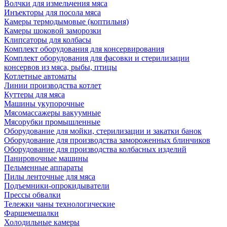
Волчки для измельчения мяса
Инъекторы для посола мяса
Камеры термодымовые (коптильня)
Камеры шоковой заморозки
Клипсаторы для колбасы
Комплект оборудования для консервирования
Комплект оборудования для фасовки и стерилизации
консервов из мяса, рыбы, птицы
Котлетные автоматы
Линии производства котлет
Куттеры для мяса
Машины укупорочные
Мясомассажеры вакуумные
Мясорубки промышленные
Оборудование для мойки, стерилизации и закатки банок
Оборудование для производства замороженных блинчиков
Оборудование для производства колбасных изделий
Панировочные машины
Пельменные аппараты
Пилы ленточные для мяса
Подъемники-опрокидыватели
Прессы обвалки
Тележки чаны технологические
Фаршемешалки
Холодильные камеры