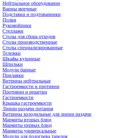
Нейтральное оборудование
Ванны моечные
Подставки и подтоварники
Полки
Рукомойники
Стеллажи
Столы для сбора отходов
Столы производственные
Столы специализированные
Тележки
Шкафы кухонные
Шпильки
Модули барные
Прилавки
Витрины нейтральные
Гастроемкости и противни
Противни и решетки
Гастроемкости
Крышка гастроемкости
Линии раздачи питания
Витрины холодильные для линии раздачи
Мармиты вторых блюд
Мармиты первых блюд
Мармиты универсальные
Модули для подогрева тарелок