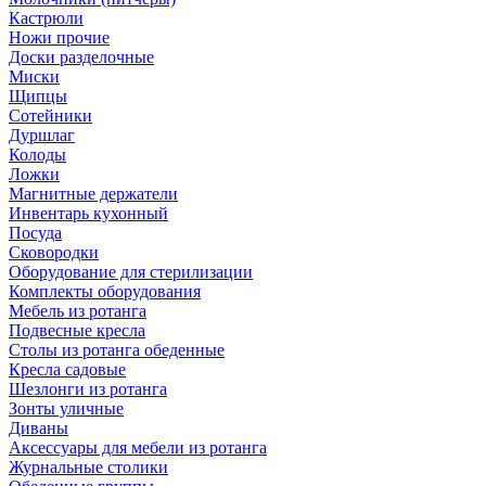
Кастрюли
Ножи прочие
Доски разделочные
Миски
Щипцы
Сотейники
Дуршлаг
Колоды
Ложки
Магнитные держатели
Инвентарь кухонный
Посуда
Сковородки
Оборудование для стерилизации
Комплекты оборудования
Мебель из ротанга
Подвесные кресла
Столы из ротанга обеденные
Кресла садовые
Шезлонги из ротанга
Зонты уличные
Диваны
Аксессуары для мебели из ротанга
Журнальные столики