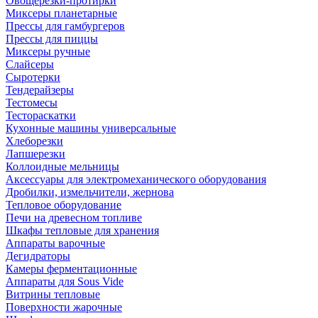
Овощерезки-протирки
Миксеры планетарные
Прессы для гамбургеров
Прессы для пиццы
Миксеры ручные
Слайсеры
Сыротерки
Тендерайзеры
Тестомесы
Тестораскатки
Кухонные машины универсальные
Хлеборезки
Лапшерезки
Коллоидные мельницы
Аксессуары для электромеханического оборудования
Дробилки, измельчители, жернова
Тепловое оборудование
Печи на древесном топливе
Шкафы тепловые для хранения
Аппараты варочные
Дегидраторы
Камеры ферментационные
Аппараты для Sous Vide
Витрины тепловые
Поверхности жарочные