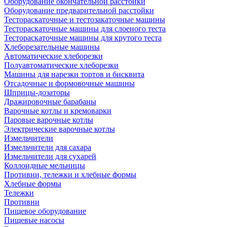
Оборудование окончательной расстойки
Оборудование предварительной расстойки
Тестораскаточные и тестозакаточные машины
Тестораскаточные машины для слоеного теста
Тестораскаточные машины для крутого теста
Хлеборезательные машины
Автоматические хлеборезки
Полуавтоматические хлеборезки
Машины для нарезки тортов и бисквита
Отсадочные и формовочные машины
Шприцы-дозаторы
Дражировочные барабаны
Варочные котлы и кремоварки
Паровые варочные котлы
Электрические варочные котлы
Измельчители
Измельчители для сахара
Измельчители для сухарей
Коллоидные мельницы
Противни, тележки и хлебные формы
Хлебные формы
Тележки
Противни
Пищевое оборудование
Пищевые насосы