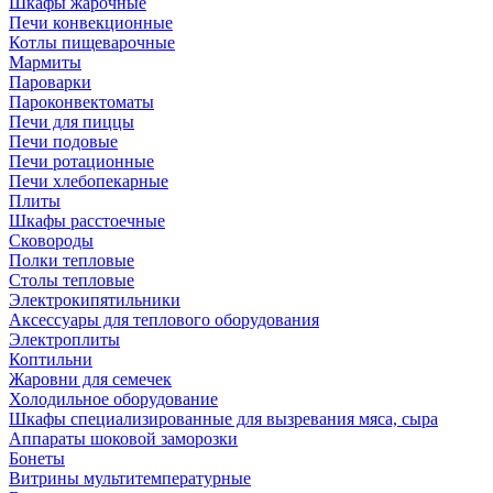
Шкафы жарочные
Печи конвекционные
Котлы пищеварочные
Мармиты
Пароварки
Пароконвектоматы
Печи для пиццы
Печи подовые
Печи ротационные
Печи хлебопекарные
Плиты
Шкафы расстоечные
Сковороды
Полки тепловые
Столы тепловые
Электрокипятильники
Аксессуары для теплового оборудования
Электроплиты
Коптильни
Жаровни для семечек
Холодильное оборудование
Шкафы специализированные для вызревания мяса, сыра
Аппараты шоковой заморозки
Бонеты
Витрины мультитемпературные