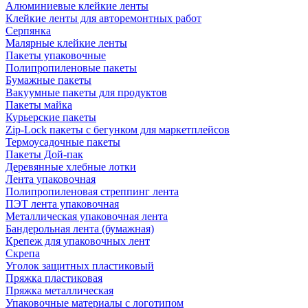
Алюминиевые клейкие ленты
Клейкие ленты для авторемонтных работ
Серпянка
Малярные клейкие ленты
Пакеты упаковочные
Полипропиленовые пакеты
Бумажные пакеты
Вакуумные пакеты для продуктов
Пакеты майка
Курьерские пакеты
Zip-Lock пакеты с бегунком для маркетплейсов
Термоусадочные пакеты
Пакеты Дой-пак
Деревянные хлебные лотки
Лента упаковочная
Полипропиленовая стреппинг лента
ПЭТ лента упаковочная
Металлическая упаковочная лента
Бандерольная лента (бумажная)
Крепеж для упаковочных лент
Скрепа
Уголок защитных пластиковый
Пряжка пластиковая
Пряжка металлическая
Упаковочные материалы с логотипом