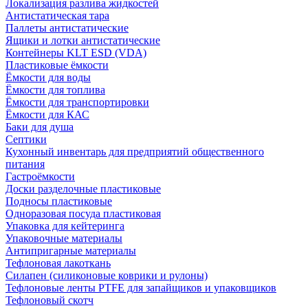
Локализация разлива жидкостей
Антистатическая тара
Паллеты антистатические
Ящики и лотки антистатические
Контейнеры KLT ESD (VDA)
Пластиковые ёмкости
Ёмкости для воды
Ёмкости для топлива
Ёмкости для транспортировки
Ёмкости для КАС
Баки для душа
Септики
Кухонный инвентарь для предприятий общественного
питания
Гастроёмкости
Доски разделочные пластиковые
Подносы пластиковые
Одноразовая посуда пластиковая
Упаковка для кейтеринга
Упаковочные материалы
Антипригарные материалы
Тефлоновая лакоткань
Силапен (силиконовые коврики и рулоны)
Тефлоновые ленты PTFE для запайщиков и упаковщиков
Тефлоновый скотч