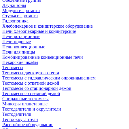
Обеденные группы
Лаунж зоны
Модули из ротанга
Стулья из ротанга
Гидропоника
Хлебопекарное и кондитерское оборудование
Печи хлебопекарные и кондитерские
Печи ротационные
Печи подовые
Печи конвекционные
Печи для пиццы
Комбинированные конвекционные печи
Пекарские шкафы
Тестомесы
Тестомесы для крутого теста
Тестомесы с гидравлическим опрокидыванием
Тестомесы с откатной дежой
Тестомесы со стационарной дежой
Тестомесы со съемной дежой
Спиральные тестомесы
Миксеры планетарные
Тестоделители и округлители
Тестоделители
Тестоокруглители
Расстойное оборудование