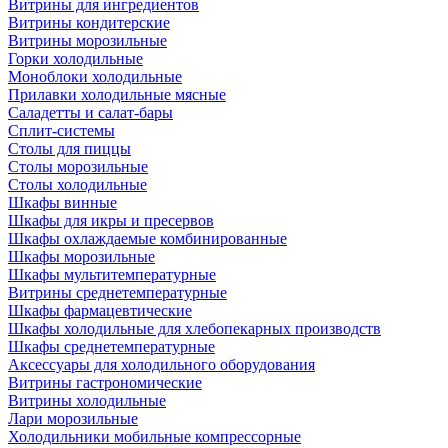
Витрины для ингредиентов
Витрины кондитерские
Витрины морозильные
Горки холодильные
Моноблоки холодильные
Прилавки холодильные мясные
Саладетты и салат-бары
Сплит-системы
Столы для пиццы
Столы морозильные
Столы холодильные
Шкафы винные
Шкафы для икры и пресервов
Шкафы охлаждаемые комбинированные
Шкафы морозильные
Шкафы мультитемпературные
Витрины среднетемпературные
Шкафы фармацевтические
Шкафы холодильные для хлебопекарных производств
Шкафы среднетемпературные
Аксессуары для холодильного оборудования
Витрины гастрономические
Витрины холодильные
Лари морозильные
Холодильники мобильные компрессорные