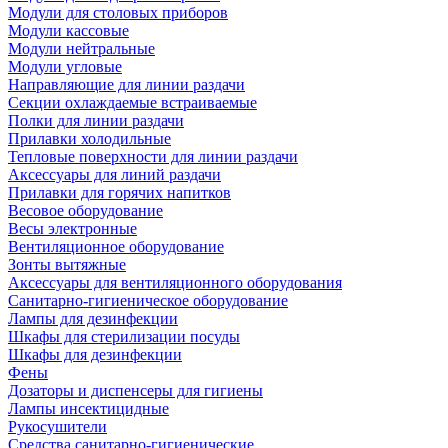
Модули для столовых приборов
Модули кассовые
Модули нейтральные
Модули угловые
Направляющие для линии раздачи
Секции охлаждаемые встраиваемые
Полки для линии раздачи
Прилавки холодильные
Тепловые поверхности для линии раздачи
Аксессуары для линий раздачи
Прилавки для горячих напитков
Весовое оборудование
Весы электронные
Вентиляционное оборудование
Зонты вытяжные
Аксессуары для вентиляционного оборудования
Санитарно-гигиеническое оборудование
Лампы для дезинфекции
Шкафы для стерилизации посуды
Шкафы для дезинфекции
Фены
Дозаторы и диспенсеры для гигиены
Лампы инсектицидные
Рукосушители
Средства санитарно-гигиенические