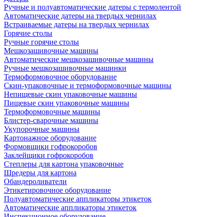
Ручные и полуавтоматические датеры с термолентой
Автоматические датеры на твердых чернилах
Встраиваемые датеры на твердых чернилах
Горячие столы
Ручные горячие столы
Мешкозашивочные машины
Автоматические мешкозашивочные машины
Ручные мешкозашивочные машинки
Термоформовочное оборудование
Скин-упаковочные и термоформовочные машины
Непищевые скин упаковочные машины
Пищевые скин упаковочные машины
Термоформовочные машины
Блистер-сварочные машины
Укупорочные машины
Картонажное оборудование
Формовщики гофрокоробов
Заклейщики гофрокоробов
Степлеры для картона упаковочные
Шредеры для картона
Обандероливатели
Этикетировочное оборудование
Полуавтоматические аппликаторы этикеток
Автоматические аппликаторы этикеток
Инспекционное оборудование