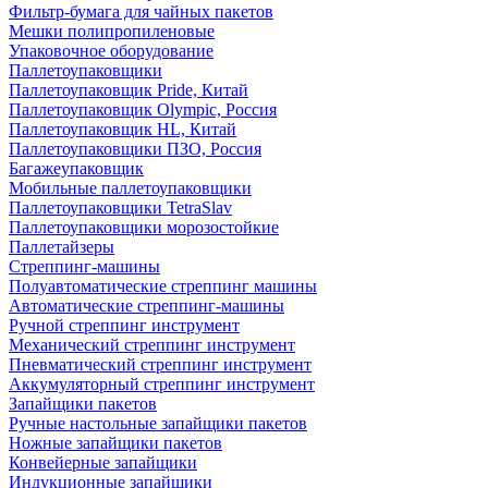
Фильтр-бумага для чайных пакетов
Мешки полипропиленовые
Упаковочное оборудование
Паллетоупаковщики
Паллетоупаковщик Pride, Китай
Паллетоупаковщик Olympic, Россия
Паллетоупаковщик HL, Китай
Паллетоупаковщики ПЗО, Россия
Багажеупаковщик
Мобильные паллетоупаковщики
Паллетоупаковщики TetraSlav
Паллетоупаковщики морозостойкие
Паллетайзеры
Стреппинг-машины
Полуавтоматические стреппинг машины
Автоматические стреппинг-машины
Ручной стреппинг инструмент
Механический стреппинг инструмент
Пневматический стреппинг инструмент
Аккумуляторный стреппинг инструмент
Запайщики пакетов
Ручные настольные запайщики пакетов
Ножные запайщики пакетов
Конвейерные запайщики
Индукционные запайщики