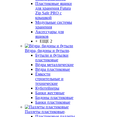
Пластиковые ящики
для хранения Futura
Zip Safe PRO с
крышкой
Модульные системы
хранения
Аксессуары для
ящиков
+ ЕЩЕ 2
Вёдра, бидоны и бутыли
Бутыли и бутылки
пластиковые
Вёдра металлические
Вёдра пластиковые
Ёмкости
строительные и
технические
Куботейнеры
Банки жестяные
Бидоны пластиковые
Банки пластиковые
Паллеты пластиковые
Пластиковые паллеты