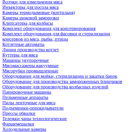
Волчки для измельчения мяса
Инъекторы для посола мяса
Камеры термодымовые (коптильня)
Камеры шоковой заморозки
Клипсаторы для колбасы
Комплект оборудования для консервирования
Комплект оборудования для фасовки и стерилизации
консервов из мяса, рыбы, птицы
Котлетные автоматы
Линии производства котлет
Куттеры для мяса
Машины укупорочные
Мясомассажеры вакуумные
Мясорубки промышленные
Оборудование для мойки, стерилизации и закатки банок
Оборудование для производства замороженных блинчиков
Оборудование для производства колбасных изделий
Панировочные машины
Пельменные аппараты
Пилы ленточные для мяса
Подъемники-опрокидыватели
Прессы обвалки
Тележки чаны технологические
Фаршемешалки
Холодильные камеры