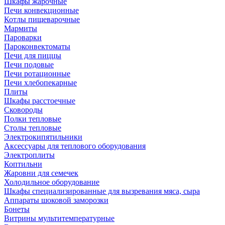
Шкафы жарочные
Печи конвекционные
Котлы пищеварочные
Мармиты
Пароварки
Пароконвектоматы
Печи для пиццы
Печи подовые
Печи ротационные
Печи хлебопекарные
Плиты
Шкафы расстоечные
Сковороды
Полки тепловые
Столы тепловые
Электрокипятильники
Аксессуары для теплового оборудования
Электроплиты
Коптильни
Жаровни для семечек
Холодильное оборудование
Шкафы специализированные для вызревания мяса, сыра
Аппараты шоковой заморозки
Бонеты
Витрины мультитемпературные