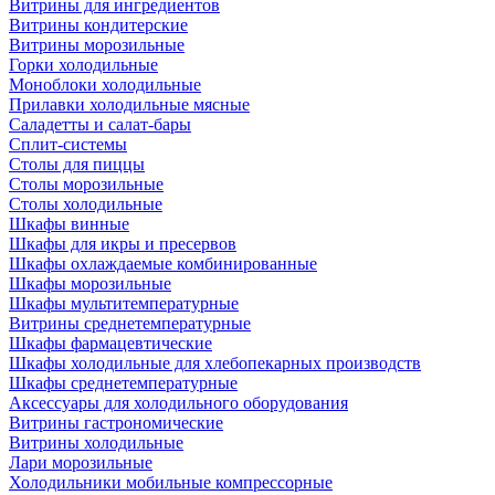
Витрины для ингредиентов
Витрины кондитерские
Витрины морозильные
Горки холодильные
Моноблоки холодильные
Прилавки холодильные мясные
Саладетты и салат-бары
Сплит-системы
Столы для пиццы
Столы морозильные
Столы холодильные
Шкафы винные
Шкафы для икры и пресервов
Шкафы охлаждаемые комбинированные
Шкафы морозильные
Шкафы мультитемпературные
Витрины среднетемпературные
Шкафы фармацевтические
Шкафы холодильные для хлебопекарных производств
Шкафы среднетемпературные
Аксессуары для холодильного оборудования
Витрины гастрономические
Витрины холодильные
Лари морозильные
Холодильники мобильные компрессорные