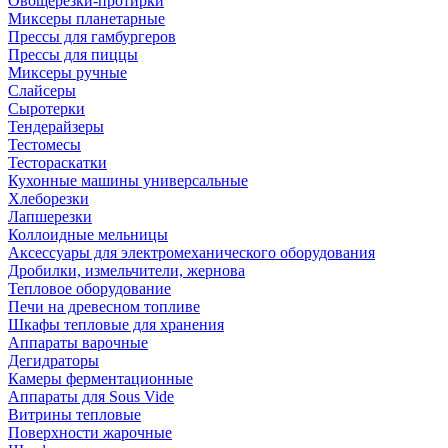
Овощерезки-протирки
Миксеры планетарные
Прессы для гамбургеров
Прессы для пиццы
Миксеры ручные
Слайсеры
Сыротерки
Тендерайзеры
Тестомесы
Тестораскатки
Кухонные машины универсальные
Хлеборезки
Лапшерезки
Коллоидные мельницы
Аксессуары для электромеханического оборудования
Дробилки, измельчители, жернова
Тепловое оборудование
Печи на древесном топливе
Шкафы тепловые для хранения
Аппараты варочные
Дегидраторы
Камеры ферментационные
Аппараты для Sous Vide
Витрины тепловые
Поверхности жарочные