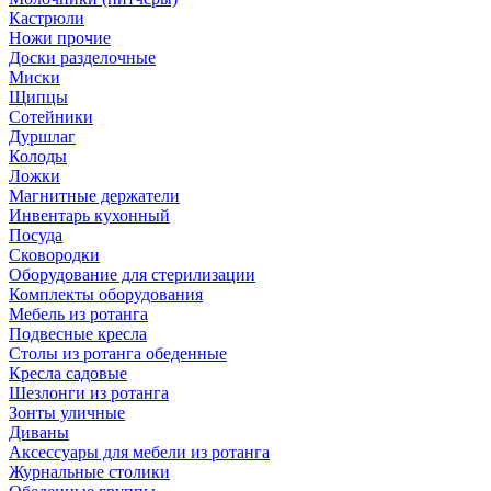
Кастрюли
Ножи прочие
Доски разделочные
Миски
Щипцы
Сотейники
Дуршлаг
Колоды
Ложки
Магнитные держатели
Инвентарь кухонный
Посуда
Сковородки
Оборудование для стерилизации
Комплекты оборудования
Мебель из ротанга
Подвесные кресла
Столы из ротанга обеденные
Кресла садовые
Шезлонги из ротанга
Зонты уличные
Диваны
Аксессуары для мебели из ротанга
Журнальные столики