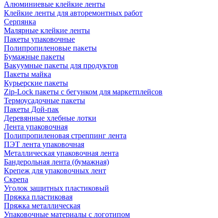
Алюминиевые клейкие ленты
Клейкие ленты для авторемонтных работ
Серпянка
Малярные клейкие ленты
Пакеты упаковочные
Полипропиленовые пакеты
Бумажные пакеты
Вакуумные пакеты для продуктов
Пакеты майка
Курьерские пакеты
Zip-Lock пакеты с бегунком для маркетплейсов
Термоусадочные пакеты
Пакеты Дой-пак
Деревянные хлебные лотки
Лента упаковочная
Полипропиленовая стреппинг лента
ПЭТ лента упаковочная
Металлическая упаковочная лента
Бандерольная лента (бумажная)
Крепеж для упаковочных лент
Скрепа
Уголок защитных пластиковый
Пряжка пластиковая
Пряжка металлическая
Упаковочные материалы с логотипом