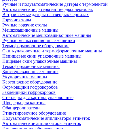
Ручные и полуавтоматические датеры с термолентой
Автоматические датеры на твердых чернилах
Встраиваемые датеры на твердых чернилах
Горячие столы
Ручные горячие столы
Мешкозашивочные машины
Автоматические мешкозашивочные машины
Ручные мешкозашивочные машинки
Термоформовочное оборудование
Скин-упаковочные и термоформовочные машины
Непищевые скин упаковочные машины
Пищевые скин упаковочные машины
Термоформовочные машины
Блистер-сварочные машины
Укупорочные машины
Картонажное оборудование
Формовщики гофрокоробов
Заклейщики гофрокоробов
Степлеры для картона упаковочные
Шредеры для картона
Обандероливатели
Этикетировочное оборудование
Полуавтоматические аппликаторы этикеток
Автоматические аппликаторы этикеток
Инспекционное оборудование