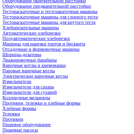
Оборудование окончательной расстойки
Оборудование предварительной расстойки
Тестораскаточные и тестозакаточные машины
Тестораскаточные машины для слоеного теста
Тестораскаточные машины для крутого теста
Хлеборезательные машины
Автоматические хлеборезки
Полуавтоматические хлеборезки
Машины для нарезки тортов и бисквита
Отсадочные и формовочные машины
Шприцы-дозаторы
Дражировочные барабаны
Варочные котлы и кремоварки
Паровые варочные котлы
Электрические варочные котлы
Измельчители
Измельчители для сахара
Измельчители для сухарей
Коллоидные мельницы
Противни, тележки и хлебные формы
Хлебные формы
Тележки
Противни
Пищевое оборудование
Пищевые насосы