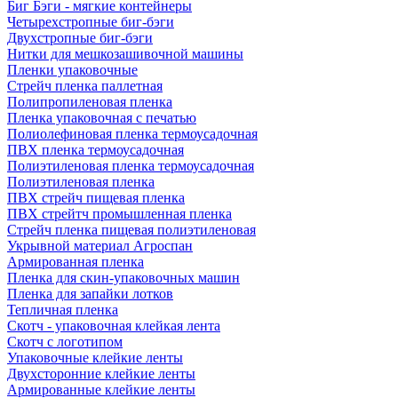
Биг Бэги - мягкие контейнеры
Четырехстропные биг-бэги
Двухстропные биг-бэги
Нитки для мешкозашивочной машины
Пленки упаковочные
Стрейч пленка паллетная
Полипропиленовая пленка
Пленка упаковочная с печатью
Полиолефиновая пленка термоусадочная
ПВХ пленка термоусадочная
Полиэтиленовая пленка термоусадочная
Полиэтиленовая пленка
ПВХ стрейч пищевая пленка
ПВХ стрейтч промышленная пленка
Стрейч пленка пищевая полиэтиленовая
Укрывной материал Агроспан
Армированная пленка
Пленка для скин-упаковочных машин
Пленка для запайки лотков
Тепличная пленка
Скотч - упаковочная клейкая лента
Скотч с логотипом
Упаковочные клейкие ленты
Двухсторонние клейкие ленты
Армированные клейкие ленты