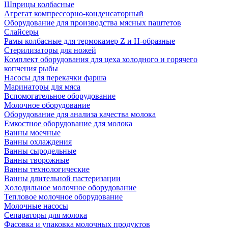
Шприцы колбасные
Агрегат компрессорно-конденсаторный
Оборудование для производства мясных паштетов
Слайсеры
Рамы колбасные для термокамер Z и H-образные
Стерилизаторы для ножей
Комплект оборудования для цеха холодного и горячего
копчения рыбы
Насосы для перекачки фарша
Маринаторы для мяса
Вспомогательное оборудование
Молочное оборудование
Оборудование для анализа качества молока
Емкостное оборудование для молока
Ванны моечные
Ванны охлаждения
Ванны сыродельные
Ванны творожные
Ванны технологические
Ванны длительной пастеризации
Холодильное молочное оборудование
Тепловое молочное оборудование
Молочные насосы
Сепараторы для молока
Фасовка и упаковка молочных продуктов