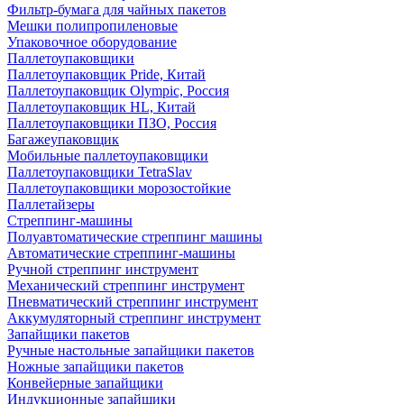
Фильтр-бумага для чайных пакетов
Мешки полипропиленовые
Упаковочное оборудование
Паллетоупаковщики
Паллетоупаковщик Pride, Китай
Паллетоупаковщик Olympic, Россия
Паллетоупаковщик HL, Китай
Паллетоупаковщики ПЗО, Россия
Багажеупаковщик
Мобильные паллетоупаковщики
Паллетоупаковщики TetraSlav
Паллетоупаковщики морозостойкие
Паллетайзеры
Стреппинг-машины
Полуавтоматические стреппинг машины
Автоматические стреппинг-машины
Ручной стреппинг инструмент
Механический стреппинг инструмент
Пневматический стреппинг инструмент
Аккумуляторный стреппинг инструмент
Запайщики пакетов
Ручные настольные запайщики пакетов
Ножные запайщики пакетов
Конвейерные запайщики
Индукционные запайщики