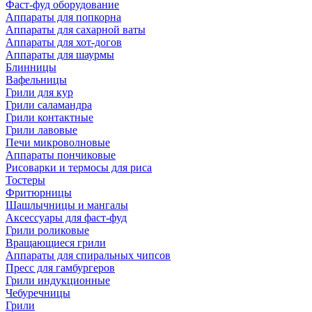
Фаст-фуд оборудование
Аппараты для попкорна
Аппараты для сахарной ваты
Аппараты для хот-догов
Аппараты для шаурмы
Блинницы
Вафельницы
Грили для кур
Грили саламандра
Грили контактные
Грили лавовые
Печи микроволновые
Аппараты пончиковые
Рисоварки и термосы для риса
Тостеры
Фритюрницы
Шашлычницы и мангалы
Аксессуары для фаст-фуд
Грили роликовые
Вращающиеся грили
Аппараты для спиральных чипсов
Пресс для гамбургеров
Грили индукционные
Чебуречницы
Грили