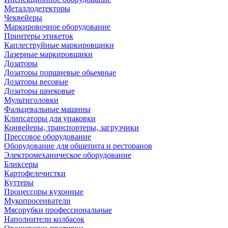
Металлодетекторы
Чеквейеры
Маркировочное оборудование
Принтеры этикеток
Каплеструйные маркировщики
Лазерные маркировщики
Дозаторы
Дозаторы поршневые обьемные
Дозаторы весовые
Дозаторы шнековые
Мультиголовки
Фальцевальные машины
Клипсаторы для упаковки
Конвейеры, транспортеры, загрузчики
Прессовое оборудование
Оборудование для общепита и ресторанов
Электромеханическое оборудование
Бликсеры
Картофелечистки
Куттеры
Процессоры кухонные
Мукопросеиватели
Мясорубки профессиональные
Наполнители колбасок