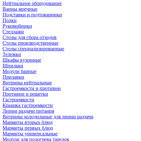
Нейтральное оборудование
Ванны моечные
Подставки и подтоварники
Полки
Рукомойники
Стеллажи
Столы для сбора отходов
Столы производственные
Столы специализированные
Тележки
Шкафы кухонные
Шпильки
Модули барные
Прилавки
Витрины нейтральные
Гастроемкости и противни
Противни и решетки
Гастроемкости
Крышка гастроемкости
Линии раздачи питания
Витрины холодильные для линии раздачи
Мармиты вторых блюд
Мармиты первых блюд
Мармиты универсальные
Модули для подогрева тарелок