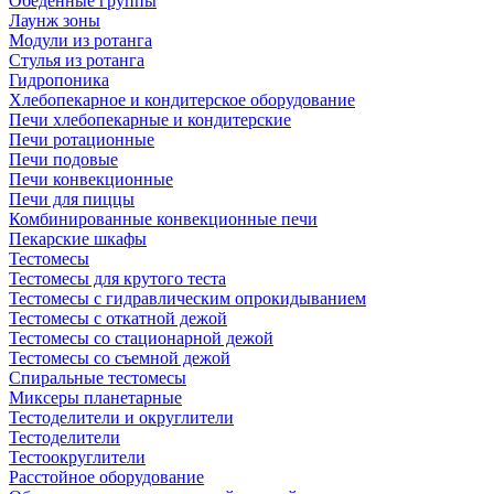
Обеденные группы
Лаунж зоны
Модули из ротанга
Стулья из ротанга
Гидропоника
Хлебопекарное и кондитерское оборудование
Печи хлебопекарные и кондитерские
Печи ротационные
Печи подовые
Печи конвекционные
Печи для пиццы
Комбинированные конвекционные печи
Пекарские шкафы
Тестомесы
Тестомесы для крутого теста
Тестомесы с гидравлическим опрокидыванием
Тестомесы с откатной дежой
Тестомесы со стационарной дежой
Тестомесы со съемной дежой
Спиральные тестомесы
Миксеры планетарные
Тестоделители и округлители
Тестоделители
Тестоокруглители
Расстойное оборудование