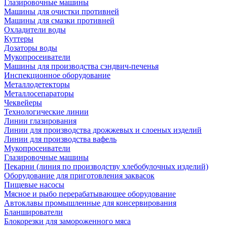
Глазировочные машины
Машины для очистки противней
Машины для смазки противней
Охладители воды
Куттеры
Дозаторы воды
Мукопросеиватели
Машины для производства сэндвич-печенья
Инспекционное оборудование
Металлодетекторы
Металлосепараторы
Чеквейеры
Технологические линии
Линии глазирования
Линии для производства дрожжевых и слоеных изделий
Линии для производства вафель
Мукопросеиватели
Глазировочные машины
Пекарни (линия по производству хлебобулочных изделий)
Оборудование для приготовления заквасок
Пищевые насосы
Мясное и рыбо перерабатывающее оборудование
Автоклавы промышленные для консервирования
Бланширователи
Блокорезки для замороженного мяса