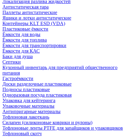
Локализация разлива жидкостей
Антистатическая тара
Паллеты антистатические
Ящики и лотки антистатические
Контейнеры KLT ESD (VDA)
Пластиковые ёмкости
Ёмкости для воды
Ёмкости для топлива
Ёмкости для транспортировки
Ёмкости для КАС
Баки для душа
Септики
Кухонный инвентарь для предприятий общественного
питания
Гастроёмкости
Доски разделочные пластиковые
Подносы пластиковые
Одноразовая посуда пластиковая
Упаковка для кейтеринга
Упаковочные материалы
Антипригарные материалы
Тефлоновая лакоткань
Силапен (силиконовые коврики и рулоны)
Тефлоновые ленты PTFE для запайщиков и упаковщиков
Тефлоновый скотч