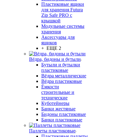
Пластиковые ящики
для хранения Futura
Zip Safe PRO с
крышкой
Модульные системы
хранения
Аксессуары для
ящиков
+ ЕЩЕ 2
Вёдра, бидоны и бутыли
Бутыли и бутылки
пластиковые
Вёдра металлические
Вёдра пластиковые
Ёмкости
строительные и
технические
Куботейнеры
Банки жестяные
Бидоны пластиковые
Банки пластиковые
Паллеты пластиковые
Пластиковые паллеты