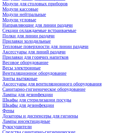
Модули для столовых приборов
Модули кассовые
Модули нейтральные
Модули угловые
Направляющие для линии раздачи
Секции охлаждаемые встраиваемые
Полки для линии раздачи
Прилавки холодильные
Тепловые поверхности для линии раздачи
Аксессуары для линий раздачи
Прилавки для горячих напитков
Весовое оборудование
Весы электронные
Вентиляционное оборудование
Зонты вытяжные
Аксессуары для вентиляционного оборудования
Санитарно-гигиеническое оборудование
Лампы для дезинфекции
Шкафы для стерилизации посуды
Шкафы для дезинфекции
Фены
Дозаторы и диспенсеры для гигиены
Лампы инсектицидные
Рукосушители
Средства санитарно-гигиенические