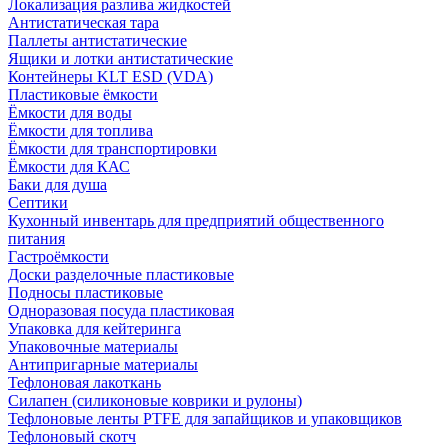
Локализация разлива жидкостей
Антистатическая тара
Паллеты антистатические
Ящики и лотки антистатические
Контейнеры KLT ESD (VDA)
Пластиковые ёмкости
Ёмкости для воды
Ёмкости для топлива
Ёмкости для транспортировки
Ёмкости для КАС
Баки для душа
Септики
Кухонный инвентарь для предприятий общественного
питания
Гастроёмкости
Доски разделочные пластиковые
Подносы пластиковые
Одноразовая посуда пластиковая
Упаковка для кейтеринга
Упаковочные материалы
Антипригарные материалы
Тефлоновая лакоткань
Силапен (силиконовые коврики и рулоны)
Тефлоновые ленты PTFE для запайщиков и упаковщиков
Тефлоновый скотч