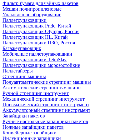
Фильтр-бумага для чайных пакетов
Мешки полипропиленовые
Упаковочное оборудование
Паллетоупаковщики
Паллетоупаковщик Pride, Китай
Паллетоупаковщик Olympic, Россия
Паллетоупаковщик HL, Китай
Паллетоупаковщики ПЗО, Россия
Багажеупаковщик
Мобильные паллетоупаковщики
Паллетоупаковщики TetraSlav
Паллетоупаковщики морозостойкие
Паллетайзеры
Стреппинг-машины
Полуавтоматические стреппинг машины
Автоматические стреппинг-машины
Ручной стреппинг инструмент
Механический стреппинг инструмент
Пневматический стреппинг инструмент
Аккумуляторный стреппинг инструмент
Запайщики пакетов
Ручные настольные запайщики пакетов
Ножные запайщики пакетов
Конвейерные запайщики
Индукционные запайщики