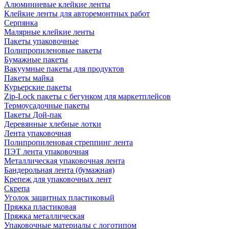
Алюминиевые клейкие ленты
Клейкие ленты для авторемонтных работ
Серпянка
Малярные клейкие ленты
Пакеты упаковочные
Полипропиленовые пакеты
Бумажные пакеты
Вакуумные пакеты для продуктов
Пакеты майка
Курьерские пакеты
Zip-Lock пакеты с бегунком для маркетплейсов
Термоусадочные пакеты
Пакеты Дой-пак
Деревянные хлебные лотки
Лента упаковочная
Полипропиленовая стреппинг лента
ПЭТ лента упаковочная
Металлическая упаковочная лента
Бандерольная лента (бумажная)
Крепеж для упаковочных лент
Скрепа
Уголок защитных пластиковый
Пряжка пластиковая
Пряжка металлическая
Упаковочные материалы с логотипом