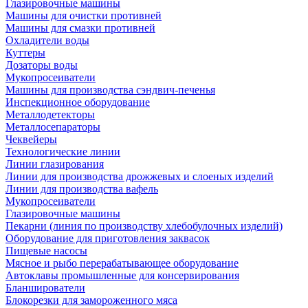
Глазировочные машины
Машины для очистки противней
Машины для смазки противней
Охладители воды
Куттеры
Дозаторы воды
Мукопросеиватели
Машины для производства сэндвич-печенья
Инспекционное оборудование
Металлодетекторы
Металлосепараторы
Чеквейеры
Технологические линии
Линии глазирования
Линии для производства дрожжевых и слоеных изделий
Линии для производства вафель
Мукопросеиватели
Глазировочные машины
Пекарни (линия по производству хлебобулочных изделий)
Оборудование для приготовления заквасок
Пищевые насосы
Мясное и рыбо перерабатывающее оборудование
Автоклавы промышленные для консервирования
Бланширователи
Блокорезки для замороженного мяса