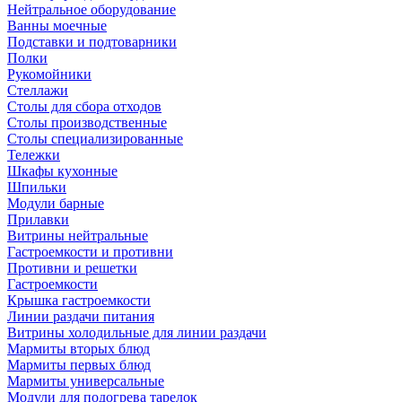
Нейтральное оборудование
Ванны моечные
Подставки и подтоварники
Полки
Рукомойники
Стеллажи
Столы для сбора отходов
Столы производственные
Столы специализированные
Тележки
Шкафы кухонные
Шпильки
Модули барные
Прилавки
Витрины нейтральные
Гастроемкости и противни
Противни и решетки
Гастроемкости
Крышка гастроемкости
Линии раздачи питания
Витрины холодильные для линии раздачи
Мармиты вторых блюд
Мармиты первых блюд
Мармиты универсальные
Модули для подогрева тарелок