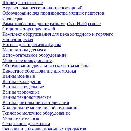
Шприцы колбасные
Агрегат компрессорно-конденсаторный
Оборудование для производства мясных паштетов
Слайсеры
Рамы колбасные для термокамер Z и H-образные
Стерилизаторы для ножей
Комплект оборудования для цеха холодного и горячего
копчения рыбы
Насосы для перекачки фарша
Маринаторы для мяса
Вспомогательное оборудование
Молочное оборудование
Оборудование для анализа качества молока
Емкостное оборудование для молока
Ванны моечные
Ванны охлаждения
Ванны сыродельные
Ванны творожные
Ванны технологические
Ванны длительной пастеризации
Холодильное молочное оборудование
Тепловое молочное оборудование
Молочные насосы
Сепараторы для молока
Фасовка и упаковка молочных продуктов