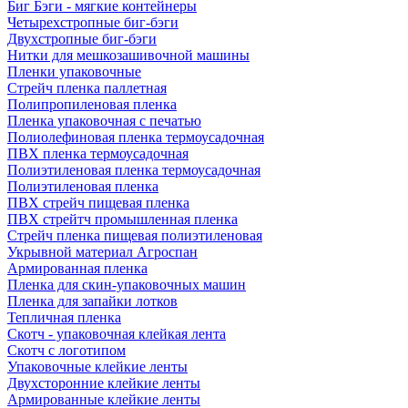
Биг Бэги - мягкие контейнеры
Четырехстропные биг-бэги
Двухстропные биг-бэги
Нитки для мешкозашивочной машины
Пленки упаковочные
Стрейч пленка паллетная
Полипропиленовая пленка
Пленка упаковочная с печатью
Полиолефиновая пленка термоусадочная
ПВХ пленка термоусадочная
Полиэтиленовая пленка термоусадочная
Полиэтиленовая пленка
ПВХ стрейч пищевая пленка
ПВХ стрейтч промышленная пленка
Стрейч пленка пищевая полиэтиленовая
Укрывной материал Агроспан
Армированная пленка
Пленка для скин-упаковочных машин
Пленка для запайки лотков
Тепличная пленка
Скотч - упаковочная клейкая лента
Скотч с логотипом
Упаковочные клейкие ленты
Двухсторонние клейкие ленты
Армированные клейкие ленты