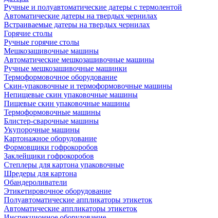
Ручные и полуавтоматические датеры с термолентой
Автоматические датеры на твердых чернилах
Встраиваемые датеры на твердых чернилах
Горячие столы
Ручные горячие столы
Мешкозашивочные машины
Автоматические мешкозашивочные машины
Ручные мешкозашивочные машинки
Термоформовочное оборудование
Скин-упаковочные и термоформовочные машины
Непищевые скин упаковочные машины
Пищевые скин упаковочные машины
Термоформовочные машины
Блистер-сварочные машины
Укупорочные машины
Картонажное оборудование
Формовщики гофрокоробов
Заклейщики гофрокоробов
Степлеры для картона упаковочные
Шредеры для картона
Обандероливатели
Этикетировочное оборудование
Полуавтоматические аппликаторы этикеток
Автоматические аппликаторы этикеток
Инспекционное оборудование