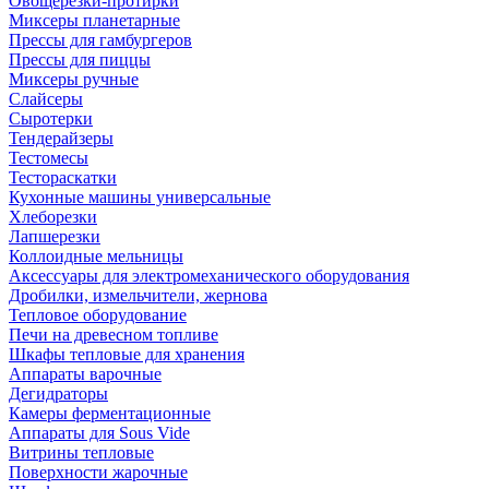
Овощерезки-протирки
Миксеры планетарные
Прессы для гамбургеров
Прессы для пиццы
Миксеры ручные
Слайсеры
Сыротерки
Тендерайзеры
Тестомесы
Тестораскатки
Кухонные машины универсальные
Хлеборезки
Лапшерезки
Коллоидные мельницы
Аксессуары для электромеханического оборудования
Дробилки, измельчители, жернова
Тепловое оборудование
Печи на древесном топливе
Шкафы тепловые для хранения
Аппараты варочные
Дегидраторы
Камеры ферментационные
Аппараты для Sous Vide
Витрины тепловые
Поверхности жарочные