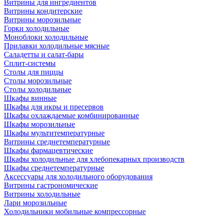
Витрины для ингредиентов
Витрины кондитерские
Витрины морозильные
Горки холодильные
Моноблоки холодильные
Прилавки холодильные мясные
Саладетты и салат-бары
Сплит-системы
Столы для пиццы
Столы морозильные
Столы холодильные
Шкафы винные
Шкафы для икры и пресервов
Шкафы охлаждаемые комбинированные
Шкафы морозильные
Шкафы мультитемпературные
Витрины среднетемпературные
Шкафы фармацевтические
Шкафы холодильные для хлебопекарных производств
Шкафы среднетемпературные
Аксессуары для холодильного оборудования
Витрины гастрономические
Витрины холодильные
Лари морозильные
Холодильники мобильные компрессорные