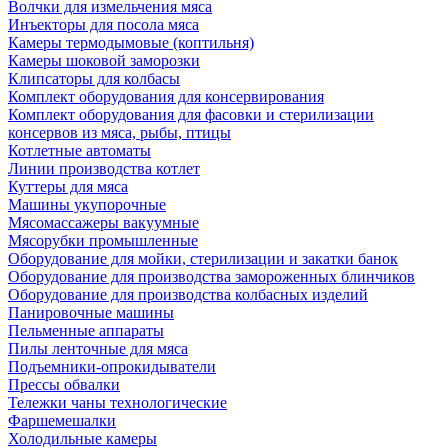
Волчки для измельчения мяса
Инъекторы для посола мяса
Камеры термодымовые (коптильня)
Камеры шоковой заморозки
Клипсаторы для колбасы
Комплект оборудования для консервирования
Комплект оборудования для фасовки и стерилизации
консервов из мяса, рыбы, птицы
Котлетные автоматы
Линии производства котлет
Куттеры для мяса
Машины укупорочные
Мясомассажеры вакуумные
Мясорубки промышленные
Оборудование для мойки, стерилизации и закатки банок
Оборудование для производства замороженных блинчиков
Оборудование для производства колбасных изделий
Панировочные машины
Пельменные аппараты
Пилы ленточные для мяса
Подъемники-опрокидыватели
Прессы обвалки
Тележки чаны технологические
Фаршемешалки
Холодильные камеры