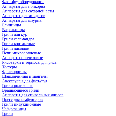
Фаст-фуд оборудование
Аппараты для попкорна
Аппараты для сахарной ваты
Аппараты для хот-догов
Аппараты для шаурмы
Блинницы
Вафельницы
Грили для кур
Грили саламандра
Грили контактные
Грили лавовые
Печи микроволновые
Аппараты пончиковые
Рисоварки и термосы для риса
Тостеры
Фритюрницы
Шашлычницы и мангалы
Аксессуары для фаст-фуд
Грили роликовые
Вращающиеся грили
Аппараты для спиральных чипсов
Пресс для гамбургеров
Грили индукционные
Чебуречницы
Грили