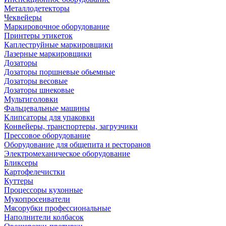
Металлодетекторы
Чеквейеры
Маркировочное оборудование
Принтеры этикеток
Каплеструйные маркировщики
Лазерные маркировщики
Дозаторы
Дозаторы поршневые обьемные
Дозаторы весовые
Дозаторы шнековые
Мультиголовки
Фальцевальные машины
Клипсаторы для упаковки
Конвейеры, транспортеры, загрузчики
Прессовое оборудование
Оборудование для общепита и ресторанов
Электромеханическое оборудование
Бликсеры
Картофелечистки
Куттеры
Процессоры кухонные
Мукопросеиватели
Мясорубки профессиональные
Наполнители колбасок