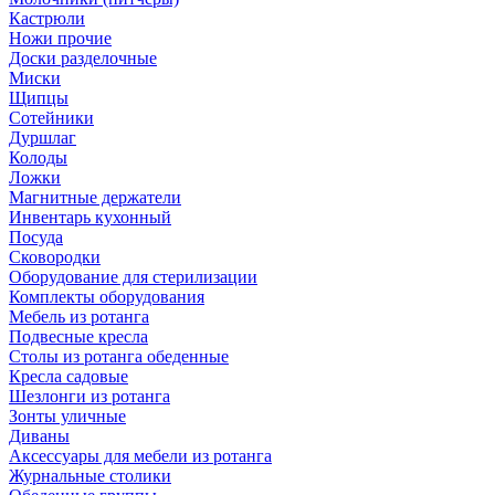
Кастрюли
Ножи прочие
Доски разделочные
Миски
Щипцы
Сотейники
Дуршлаг
Колоды
Ложки
Магнитные держатели
Инвентарь кухонный
Посуда
Сковородки
Оборудование для стерилизации
Комплекты оборудования
Мебель из ротанга
Подвесные кресла
Столы из ротанга обеденные
Кресла садовые
Шезлонги из ротанга
Зонты уличные
Диваны
Аксессуары для мебели из ротанга
Журнальные столики