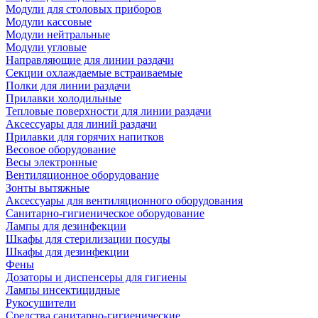
Модули для столовых приборов
Модули кассовые
Модули нейтральные
Модули угловые
Направляющие для линии раздачи
Секции охлаждаемые встраиваемые
Полки для линии раздачи
Прилавки холодильные
Тепловые поверхности для линии раздачи
Аксессуары для линий раздачи
Прилавки для горячих напитков
Весовое оборудование
Весы электронные
Вентиляционное оборудование
Зонты вытяжные
Аксессуары для вентиляционного оборудования
Санитарно-гигиеническое оборудование
Лампы для дезинфекции
Шкафы для стерилизации посуды
Шкафы для дезинфекции
Фены
Дозаторы и диспенсеры для гигиены
Лампы инсектицидные
Рукосушители
Средства санитарно-гигиенические