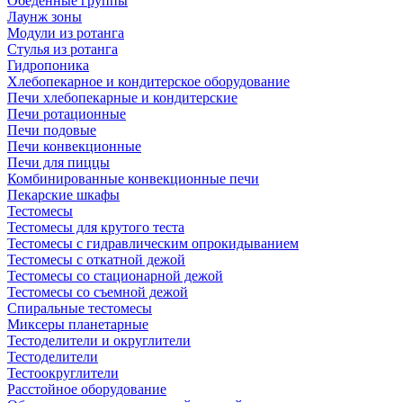
Обеденные группы
Лаунж зоны
Модули из ротанга
Стулья из ротанга
Гидропоника
Хлебопекарное и кондитерское оборудование
Печи хлебопекарные и кондитерские
Печи ротационные
Печи подовые
Печи конвекционные
Печи для пиццы
Комбинированные конвекционные печи
Пекарские шкафы
Тестомесы
Тестомесы для крутого теста
Тестомесы с гидравлическим опрокидыванием
Тестомесы с откатной дежой
Тестомесы со стационарной дежой
Тестомесы со съемной дежой
Спиральные тестомесы
Миксеры планетарные
Тестоделители и округлители
Тестоделители
Тестоокруглители
Расстойное оборудование