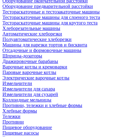
Оборудование окончательной расстойки
Оборудование предварительной расстойки
Тестораскаточные и тестозакаточные машины
Тестораскаточные машины для слоеного теста
Тестораскаточные машины для крутого теста
Хлеборезательные машины
Автоматические хлеборезки
Полуавтоматические хлеборезки
Машины для нарезки тортов и бисквита
Отсадочные и формовочные машины
Шприцы-дозаторы
Дражировочные барабаны
Варочные котлы и кремоварки
Паровые варочные котлы
Электрические варочные котлы
Измельчители
Измельчители для сахара
Измельчители для сухарей
Коллоидные мельницы
Противни, тележки и хлебные формы
Хлебные формы
Тележки
Противни
Пищевое оборудование
Пищевые насосы