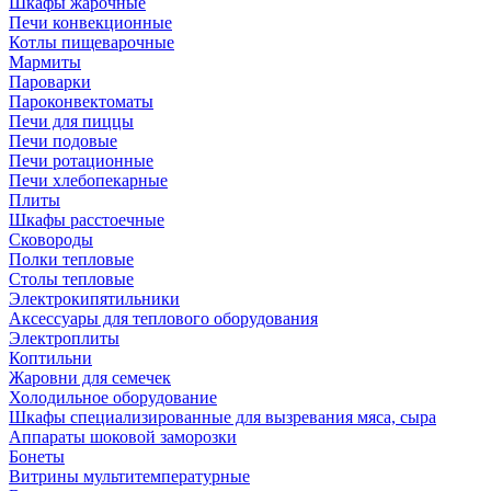
Шкафы жарочные
Печи конвекционные
Котлы пищеварочные
Мармиты
Пароварки
Пароконвектоматы
Печи для пиццы
Печи подовые
Печи ротационные
Печи хлебопекарные
Плиты
Шкафы расстоечные
Сковороды
Полки тепловые
Столы тепловые
Электрокипятильники
Аксессуары для теплового оборудования
Электроплиты
Коптильни
Жаровни для семечек
Холодильное оборудование
Шкафы специализированные для вызревания мяса, сыра
Аппараты шоковой заморозки
Бонеты
Витрины мультитемпературные