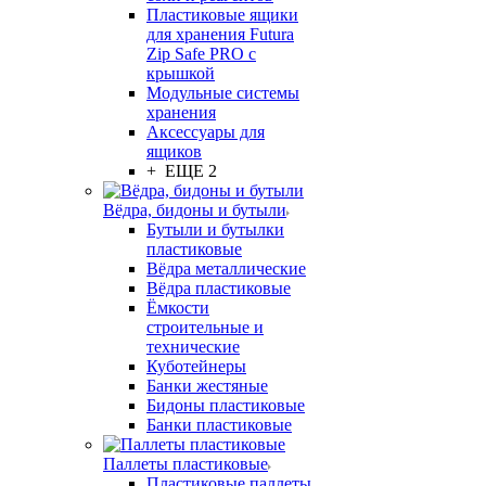
Пластиковые ящики
для хранения Futura
Zip Safe PRO с
крышкой
Модульные системы
хранения
Аксессуары для
ящиков
+ ЕЩЕ 2
Вёдра, бидоны и бутыли
Бутыли и бутылки
пластиковые
Вёдра металлические
Вёдра пластиковые
Ёмкости
строительные и
технические
Куботейнеры
Банки жестяные
Бидоны пластиковые
Банки пластиковые
Паллеты пластиковые
Пластиковые паллеты